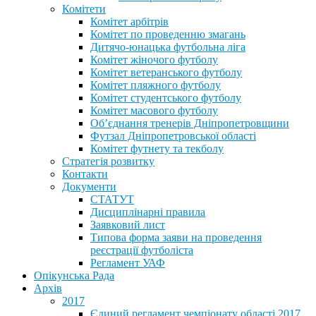
Комітети
Комітет арбітрів
Комітет по проведенню змагань
Дитячо-юнацька футбольна ліга
Комітет жіночого футболу
Комітет ветеранського футболу
Комітет пляжного футболу
Комітет студентського футболу
Комітет масового футболу
Обʼєднання тренерів Дніпропетровщини
Футзал Дніпропетровської області
Комітет футнету та текболу
Стратегія розвитку
Контакти
Документи
СТАТУТ
Дисциплінарні правила
Заявковий лист
Типова форма заяви на проведення
реєстрації футболіста
Регламент УАФ
Опікунська Рада
Архів
2017
Єдиний регламент чемпіонату області 2017