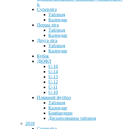
р.
Суперліга
Таблиця
Календар
Перша ліга
Таблиця
Календар
Друга ліга
Таблиця
Календар
Кубок
ДЮФЛ
U-16
U-14
U-13
U-12
U-11
U-10
Пляжний футбол
Таблиця
Календар
Бомбардири
Дисциплінарна таблиця
2018
Суперліга