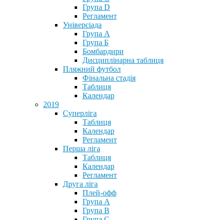
Група D
Регламент
Універсіада
Група А
Група Б
Бомбардири
Дисциплінарна таблиця
Пляжний футбол
Фінальна стадія
Таблиця
Календар
2019
Суперліга
Таблиця
Календар
Регламент
Перша ліга
Таблиця
Календар
Регламент
Друга ліга
Плей-офф
Група А
Група В
Група С