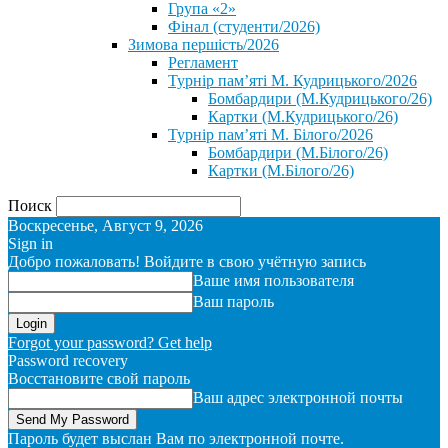
Група «2»
Фінал (студенти/2026)
⁨Зимова першість/2026⁩
Регламент
Турнір пам’яті М. Кудрицького/2026
Бомбардири (М.Кудрицького/26)
Картки (М.Кудрицького/26)
Турнір пам’яті М. Білого/2026
Бомбардири (М.Білого/26)
Картки (М.Білого/26)
Поиск
Воскресенье, Август 9, 2026
Sign in
Добро пожаловать! Войдите в свою учётную запись
Ваше имя пользователя
Ваш пароль
Forgot your password? Get help
Password recovery
Восстановите свой пароль
Ваш адрес электронной почты
Пароль будет выслан Вам по электронной почте.