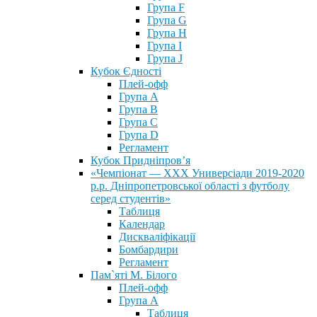
Група F
Група G
Група H
Група I
Група J
Кубок Єдності
Плей-офф
Група А
Група В
Група С
Група D
Регламент
Кубок Придніпров’я
«Чемпіонат — ХХХ Универсіади 2019-2020
р.р. Дніпропетровської області з футболу
серед студентів»
Таблиця
Календар
Дискваліфікації
Бомбардири
Регламент
Пам`яті М. Білого
Плей-офф
Група А
Таблиця