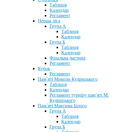
Таблиця
Календар
Регламент
Перша ліга
Група А
Таблиця
Календар
Група Б
Таблиця
Календар
Фінальна частина
Регламент
Кубок
Регламент
Пам`яті Миколи Кудрицького
Таблиця
Календар
Регламент турніру пам’яті М.
Кудрицького
Пам`яті Максима Білого
Група А
Таблиця
Календар
Група Б