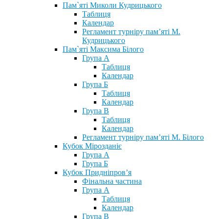
Пам`яті Миколи Кудрицького
Таблиця
Календар
Регламент турніру пам’яті М.
Кудрицького
Пам`яті Максима Білого
Група А
Таблиця
Календар
Група Б
Таблиця
Календар
Група В
Таблиця
Календар
Регламент турніру пам’яті М. Білого
Кубок Мірозданіє
Група А
Група Б
Кубок Придніпров’я
Фінальна частина
Група А
Таблиця
Календар
Група В