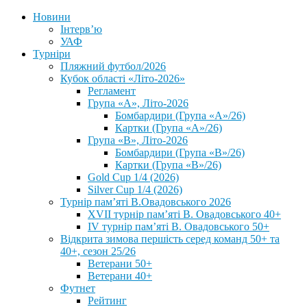
Новини
Інтерв’ю
УАФ
Турніри
Пляжний футбол/2026
Кубок області «Літо-2026»
Регламент
Група «А», Літо-2026
Бомбардири (Група «А»/26)
Картки (Група «А»/26)
Група «В», Літо-2026
Бомбардири (Група «В»/26)
Картки (Група «В»/26)
Gold Cup 1/4 (2026)
Silver Cup 1/4 (2026)
Турнір пам’яті В.Овадовського 2026
XVII турнір пам’яті В. Овадовського 40+
IV турнір пам’яті В. Овадовського 50+
Відкрита зимова першість серед команд 50+ та
40+, сезон 25/26
Ветерани 50+
Ветерани 40+
Футнет
Рейтинг