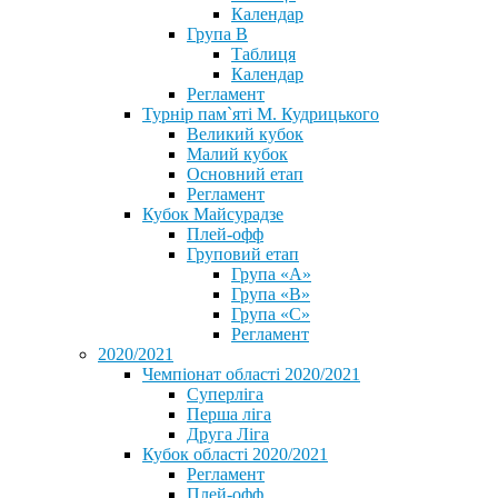
Календар
Група В
Таблиця
Календар
Регламент
Турнір пам`яті М. Кудрицького
Великий кубок
Малий кубок
Основний етап
Регламент
Кубок Майсурадзе
Плей-офф
Груповий етап
Група «А»
Група «B»
Група «C»
Регламент
2020/2021
Чемпіонат області 2020/2021
Суперліга
Перша ліга
Друга Ліга
Кубок області 2020/2021
Регламент
Плей-офф