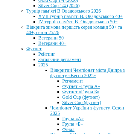
Gold Cup 1/4 (2026)
Silver Cup 1/4 (2026)
Турнір пам’яті В.Овадовського 2026
XVII турнір пам’яті В. Овадовського 40+
IV турнір пам’яті В. Овадовського 50+
Відкрита зимова першість серед команд 50+ та
40+, сезон 25/26
Ветерани 50+
Ветерани 40+
Футнет
Рейтинг
Загальний регламент
2025
Відкритий Чемпіонат міста Дніпра з
футнету «Весна 2025»
Регламент
Футнет «Група А»
Футнет «Група Б»
Gold Cup (футнет)
Silver Cup (футнет)
Чемпіонат України з футнету, Сезон
2025
Група «А»
Група «Б»
Фінал