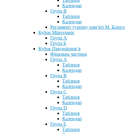
Таблиця
Календар
Група В
Таблиця
Календар
Регламент турніру пам’яті М. Білого
Кубок Мірозданіє
Група А
Група Б
Кубок Придніпров’я
Фінальна частина
Група А
Таблиця
Календар
Група В
Таблиця
Календар
Група С
Таблиця
Календар
Група D
Таблиця
Календар
Група Е
Таблиця