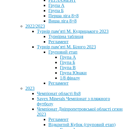
РЕГЛАМЕНТ
Група А
Група Б
Перша ліга 8×8
Вища ліга 8×8
2022/2023
Турнір пам’яті М. Кудрицького 2023
Турнірна таблиця
Регламент
Турнір пам’яті М. Білого 2023
Груповий етап
Група А
Група Б
Група В
Група Юнаки
1/8 фіналу
Регламент
2023
Чемпіонат області 8х8
Savex Minerals Чемпіонат з пляжного
футболу
Чемпіонат Дніпропетровської області сезон
2023
Регламент
Відкритий Кубок (груповий етап)