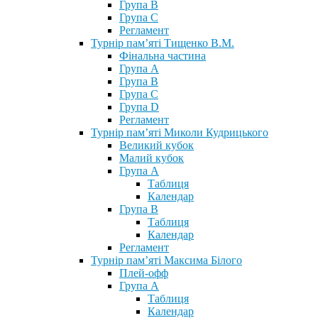
Група В
Група С
Регламент
Турнір пам’яті Тищенко В.М.
Фінальна частина
Група А
Група В
Група С
Група D
Регламент
Турнір пам’яті Миколи Кудрицького
Великий кубок
Малий кубок
Група А
Таблиця
Календар
Група В
Таблиця
Календар
Регламент
Турнір пам’яті Максима Білого
Плей-офф
Група А
Таблиця
Календар