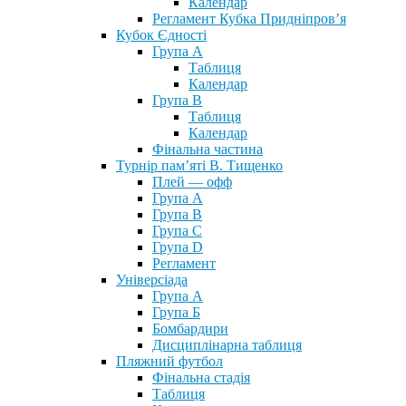
Календар
Регламент Кубка Придніпров’я
Кубок Єдності
Група А
Таблиця
Календар
Група В
Таблиця
Календар
Фінальна частина
Турнір пам’яті В. Тищенко
Плей — офф
Група А
Група B
Група С
Група D
Регламент
Універсіада
Група А
Група Б
Бомбардири
Дисциплінарна таблиця
Пляжний футбол
Фінальна стадія
Таблиця