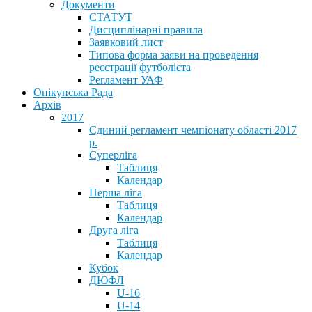
Документи
СТАТУТ
Дисциплінарні правила
Заявковий лист
Типова форма заяви на проведення
реєстрації футболіста
Регламент УАФ
Опікунська Рада
Архів
2017
Єдиний регламент чемпіонату області 2017
р.
Суперліга
Таблиця
Календар
Перша ліга
Таблиця
Календар
Друга ліга
Таблиця
Календар
Кубок
ДЮФЛ
U-16
U-14