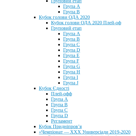
Груповий етап
Група А
Група В
Кубок голови ОДА 2020
Кубок голови ОДА 2020 Плей-оф
Груповий етап
Група A
Група B
Група C
Група D
Група E
Група F
Група G
Група H
Група I
Група J
Кубок Єдності
Плей-офф
Група А
Група В
Група С
Група D
Регламент
Кубок Придніпров’я
«Чемпіонат — ХХХ Универсіади 2019-2020