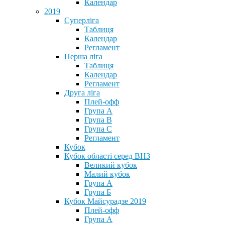
Календар
2019
Суперліга
Таблиця
Календар
Регламент
Перша ліга
Таблиця
Календар
Регламент
Друга ліга
Плей-офф
Група А
Група В
Група С
Регламент
Кубок
Кубок області серед ВНЗ
Великий кубок
Малий кубок
Група А
Група Б
Кубок Майсурадзе 2019
Плей-офф
Група А