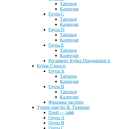
Таблиця
Календар
Група С
Таблиця
Календар
Група D
Таблиця
Календар
Група Е
Таблиця
Календар
Регламент Кубка Придніпров’я
Кубок Єдності
Група А
Таблиця
Календар
Група В
Таблиця
Календар
Фінальна частина
Турнір пам’яті В. Тищенко
Плей — офф
Група А
Група B
Група С