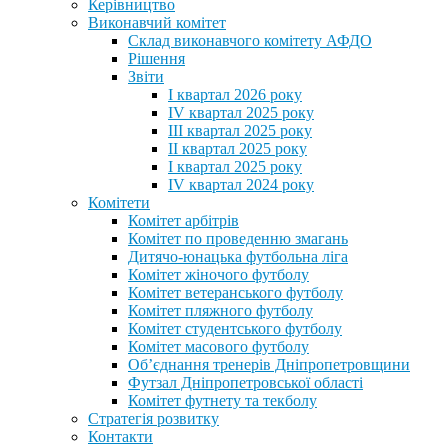
Керівництво
Виконавчий комітет
Склад виконавчого комітету АФДО
Рішення
Звіти
I квартал 2026 року
IV квартал 2025 року
III квартал 2025 року
II квартал 2025 року
I квартал 2025 року
IV квартал 2024 року
Комітети
Комітет арбітрів
Комітет по проведенню змагань
Дитячо-юнацька футбольна ліга
Комітет жіночого футболу
Комітет ветеранського футболу
Комітет пляжного футболу
Комітет студентського футболу
Комітет масового футболу
Обʼєднання тренерів Дніпропетровщини
Футзал Дніпропетровської області
Комітет футнету та текболу
Стратегія розвитку
Контакти