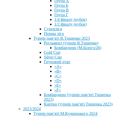
Група А
Група Б
Група В
Група Г
1/4 фіналу (кубок)
1/2 фіналу (кубок)
Суперліга
Перша ліга
Турнір пам’яті В.Тищенко 2023
Регламент (турнір В.Тищенко)
Бомбардири (М.Білого/26)
Gold Cup
Silver Cup
Груповий етап
«А»
«В»
«С»
«D»
«Е»
«F»
Бомбардири (турнір пам’яті Тищенка
2023)
Картки (турнір пам’яті Тищенка 2023)
2023/2024
⁨Турнір пам‘яті М.Кудрицького 2024