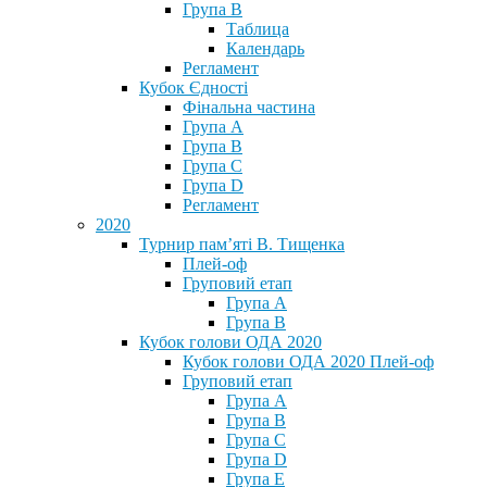
Група В
Таблица
Календарь
Регламент
Кубок Єдності
Фінальна частина
Група А
Група В
Група С
Група D
Регламент
2020
Турнир пам’яті В. Тищенка
Плей-оф
Груповий етап
Група А
Група В
Кубок голови ОДА 2020
Кубок голови ОДА 2020 Плей-оф
Груповий етап
Група A
Група B
Група C
Група D
Група E