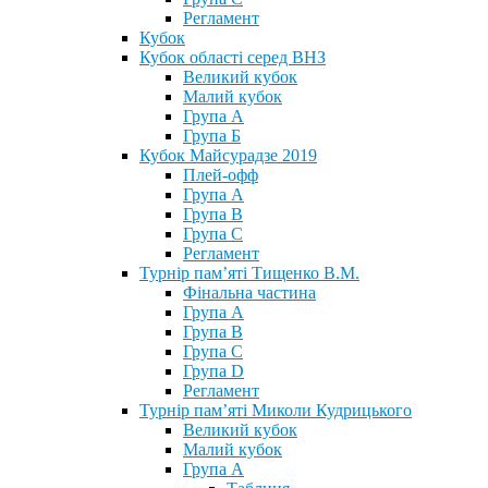
Регламент
Кубок
Кубок області серед ВНЗ
Великий кубок
Малий кубок
Група А
Група Б
Кубок Майсурадзе 2019
Плей-офф
Група А
Група В
Група С
Регламент
Турнір пам’яті Тищенко В.М.
Фінальна частина
Група А
Група В
Група С
Група D
Регламент
Турнір пам’яті Миколи Кудрицького
Великий кубок
Малий кубок
Група А