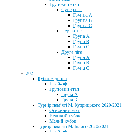
Груповий етап
Суперліга
Группа A
Группа B
Группа C
Перша ліга
Група A
Група B
Група C
Друга ліга
Група A
Група B
Група C
2021
Кубок Єдності
Плей-оф
Груповий етап
Група А
Група Б
Турнір пам’яті М. Кудрицького 2020/2021
Основний етап
Великий кубок
Малий кубок
Турнір пам’яті М. Білого 2020/2021
Плей-оф