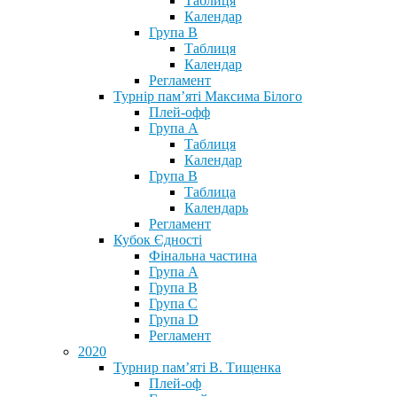
Таблиця
Календар
Група В
Таблиця
Календар
Регламент
Турнір пам’яті Максима Білого
Плей-офф
Група А
Таблиця
Календар
Група В
Таблица
Календарь
Регламент
Кубок Єдності
Фінальна частина
Група А
Група В
Група С
Група D
Регламент
2020
Турнир пам’яті В. Тищенка
Плей-оф