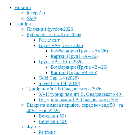
Новини
Інтерв’ю
УАФ
Турніри
Пляжний футбол/2026
Кубок області «Літо-2026»
Регламент
Група «А», Літо-2026
Бомбардири (Група «А»/26)
Картки (Група «А»/26)
Група «В», Літо-2026
Бомбардири (Група «В»/26)
Картки (Група «В»/26)
Gold Cup 1/4 (2026)
Silver Cup 1/4 (2026)
Турнір пам’яті В.Овадовського 2026
XVII турнір пам’яті В. Овадовського 40+
IV турнір пам’яті В. Овадовського 50+
Відкрита зимова першість серед команд 50+ та
40+, сезон 25/26
Ветерани 50+
Ветерани 40+
Футнет
Рейтинг