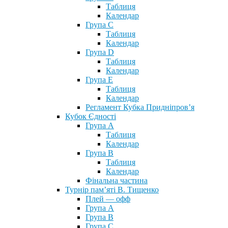
Таблиця
Календар
Група С
Таблиця
Календар
Група D
Таблиця
Календар
Група Е
Таблиця
Календар
Регламент Кубка Придніпров’я
Кубок Єдності
Група А
Таблиця
Календар
Група В
Таблиця
Календар
Фінальна частина
Турнір пам’яті В. Тищенко
Плей — офф
Група А
Група B
Група С