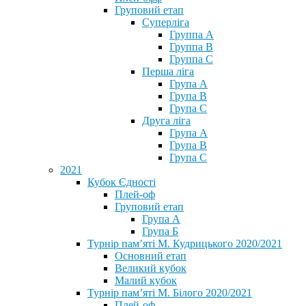
Груповий етап
Суперліга
Группа A
Группа B
Группа C
Перша ліга
Група A
Група B
Група C
Друга ліга
Група A
Група B
Група C
2021
Кубок Єдності
Плей-оф
Груповий етап
Група А
Група Б
Турнір пам’яті М. Кудрицького 2020/2021
Основний етап
Великий кубок
Малий кубок
Турнір пам’яті М. Білого 2020/2021
Плей-оф