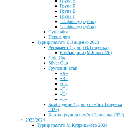
Група А
Група Б
Група В
Група Г
1/4 фіналу (кубок)
1/2 фіналу (кубок)
Суперліга
Перша ліга
Турнір пам’яті В.Тищенко 2023
Регламент (турнір В.Тищенко)
Бомбардири (М.Білого/26)
Gold Cup
Silver Cup
Груповий етап
«А»
«В»
«С»
«D»
«Е»
«F»
Бомбардири (турнір пам’яті Тищенка
2023)
Картки (турнір пам’яті Тищенка 2023)
2023/2024
⁨Турнір пам‘яті М.Кудрицького 2024