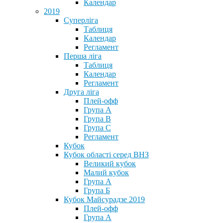
Календар
2019
Суперліга
Таблиця
Календар
Регламент
Перша ліга
Таблиця
Календар
Регламент
Друга ліга
Плей-офф
Група А
Група В
Група С
Регламент
Кубок
Кубок області серед ВНЗ
Великий кубок
Малий кубок
Група А
Група Б
Кубок Майсурадзе 2019
Плей-офф
Група А