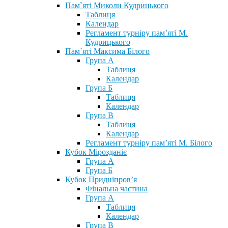
Пам`яті Миколи Кудрицького
Таблиця
Календар
Регламент турніру пам’яті М.
Кудрицького
Пам`яті Максима Білого
Група А
Таблиця
Календар
Група Б
Таблиця
Календар
Група В
Таблиця
Календар
Регламент турніру пам’яті М. Білого
Кубок Мірозданіє
Група А
Група Б
Кубок Придніпров’я
Фінальна частина
Група А
Таблиця
Календар
Група В