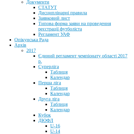
Документи
СТАТУТ
Дисциплінарні правила
Заявковий лист
Типова форма заяви на проведення
реєстрації футболіста
Регламент УАФ
Опікунська Рада
Архів
2017
Єдиний регламент чемпіонату області 2017
р.
Суперліга
Таблиця
Календар
Перша ліга
Таблиця
Календар
Друга ліга
Таблиця
Календар
Кубок
ДЮФЛ
U-16
U-14