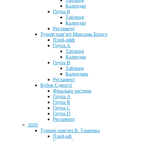
Таблиця
Календар
Група В
Таблиця
Календар
Регламент
Турнір пам’яті Максима Білого
Плей-офф
Група А
Таблиця
Календар
Група В
Таблица
Календарь
Регламент
Кубок Єдності
Фінальна частина
Група А
Група В
Група С
Група D
Регламент
2020
Турнир пам’яті В. Тищенка
Плей-оф