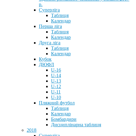
р.
Суперліга
Таблиця
Календар
Перша ліга
Таблиця
Календар
Друга ліга
Таблиця
Календар
Кубок
ДЮФЛ
U-16
U-14
U-13
U-12
U-11
U-10
Пляжний футбол
Таблиця
Календар
Бомбардири
Дисциплінарна таблиця
2018
Суперліга