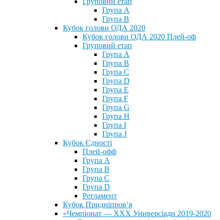
Груповий етап
Група А
Група В
Кубок голови ОДА 2020
Кубок голови ОДА 2020 Плей-оф
Груповий етап
Група A
Група B
Група C
Група D
Група E
Група F
Група G
Група H
Група I
Група J
Кубок Єдності
Плей-офф
Група А
Група В
Група С
Група D
Регламент
Кубок Придніпров’я
«Чемпіонат — ХХХ Универсіади 2019-2020