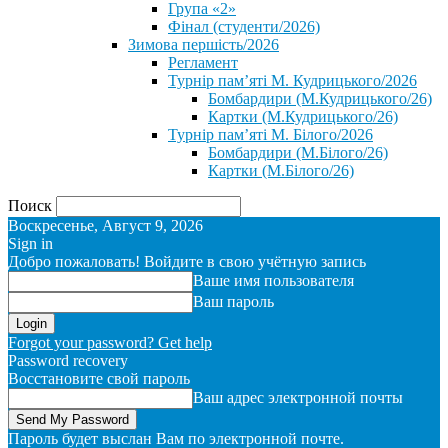
Група «2»
Фінал (студенти/2026)
⁨Зимова першість/2026⁩
Регламент
Турнір пам’яті М. Кудрицького/2026
Бомбардири (М.Кудрицького/26)
Картки (М.Кудрицького/26)
Турнір пам’яті М. Білого/2026
Бомбардири (М.Білого/26)
Картки (М.Білого/26)
Поиск
Воскресенье, Август 9, 2026
Sign in
Добро пожаловать! Войдите в свою учётную запись
Ваше имя пользователя
Ваш пароль
Forgot your password? Get help
Password recovery
Восстановите свой пароль
Ваш адрес электронной почты
Пароль будет выслан Вам по электронной почте.