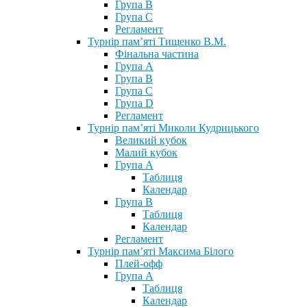
Група В
Група С
Регламент
Турнір пам’яті Тищенко В.М.
Фінальна частина
Група А
Група В
Група С
Група D
Регламент
Турнір пам’яті Миколи Кудрицького
Великий кубок
Малий кубок
Група А
Таблиця
Календар
Група В
Таблиця
Календар
Регламент
Турнір пам’яті Максима Білого
Плей-офф
Група А
Таблиця
Календар