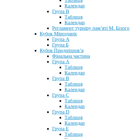
Таблиця
Календар
Група В
Таблиця
Календар
Регламент турніру пам’яті М. Білого
Кубок Мірозданіє
Група А
Група Б
Кубок Придніпров’я
Фінальна частина
Група А
Таблиця
Календар
Група В
Таблиця
Календар
Група С
Таблиця
Календар
Група D
Таблиця
Календар
Група Е
Таблиця