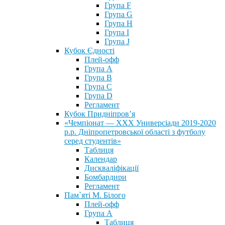
Група F
Група G
Група H
Група I
Група J
Кубок Єдності
Плей-офф
Група А
Група В
Група С
Група D
Регламент
Кубок Придніпров’я
«Чемпіонат — ХХХ Универсіади 2019-2020
р.р. Дніпропетровської області з футболу
серед студентів»
Таблиця
Календар
Дискваліфікації
Бомбардири
Регламент
Пам`яті М. Білого
Плей-офф
Група А
Таблиця