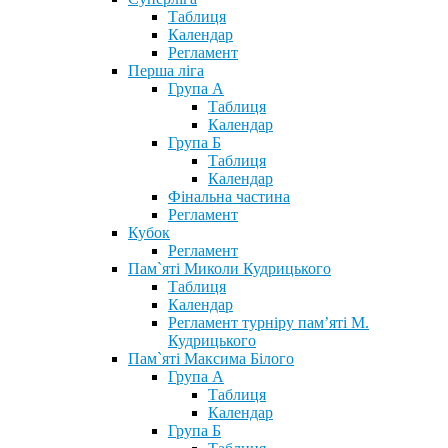
Таблиця
Календар
Регламент
Перша ліга
Група А
Таблиця
Календар
Група Б
Таблиця
Календар
Фінальна частина
Регламент
Кубок
Регламент
Пам`яті Миколи Кудрицького
Таблиця
Календар
Регламент турніру пам’яті М.
Кудрицького
Пам`яті Максима Білого
Група А
Таблиця
Календар
Група Б