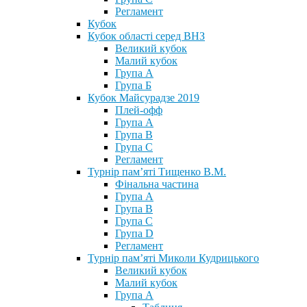
Регламент
Кубок
Кубок області серед ВНЗ
Великий кубок
Малий кубок
Група А
Група Б
Кубок Майсурадзе 2019
Плей-офф
Група А
Група В
Група С
Регламент
Турнір пам’яті Тищенко В.М.
Фінальна частина
Група А
Група В
Група С
Група D
Регламент
Турнір пам’яті Миколи Кудрицького
Великий кубок
Малий кубок
Група А