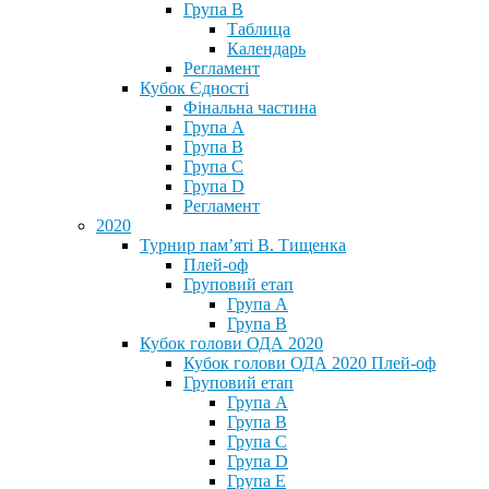
Група В
Таблица
Календарь
Регламент
Кубок Єдності
Фінальна частина
Група А
Група В
Група С
Група D
Регламент
2020
Турнир пам’яті В. Тищенка
Плей-оф
Груповий етап
Група А
Група В
Кубок голови ОДА 2020
Кубок голови ОДА 2020 Плей-оф
Груповий етап
Група A
Група B
Група C
Група D
Група E