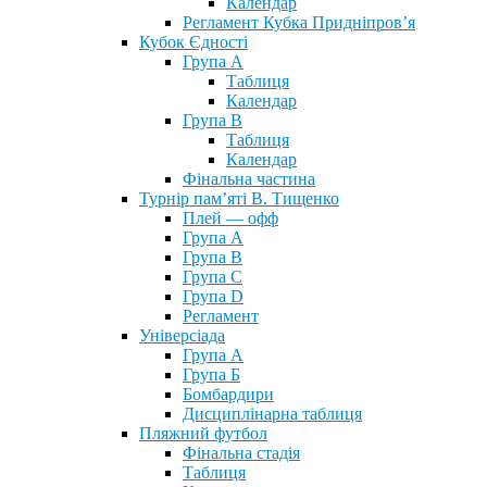
Календар
Регламент Кубка Придніпров’я
Кубок Єдності
Група А
Таблиця
Календар
Група В
Таблиця
Календар
Фінальна частина
Турнір пам’яті В. Тищенко
Плей — офф
Група А
Група B
Група С
Група D
Регламент
Універсіада
Група А
Група Б
Бомбардири
Дисциплінарна таблиця
Пляжний футбол
Фінальна стадія
Таблиця