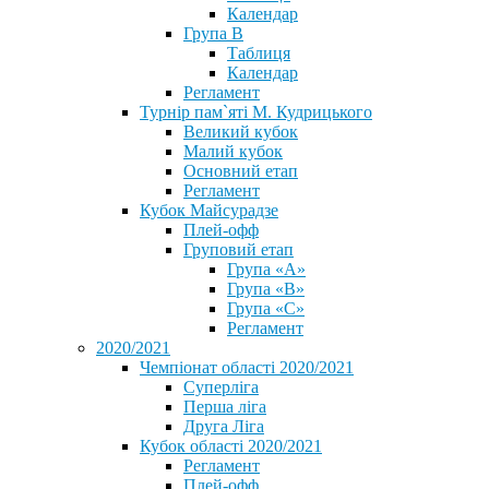
Календар
Група В
Таблиця
Календар
Регламент
Турнір пам`яті М. Кудрицького
Великий кубок
Малий кубок
Основний етап
Регламент
Кубок Майсурадзе
Плей-офф
Груповий етап
Група «А»
Група «B»
Група «C»
Регламент
2020/2021
Чемпіонат області 2020/2021
Суперліга
Перша ліга
Друга Ліга
Кубок області 2020/2021
Регламент
Плей-офф