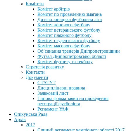
Комітети
Комітет арбітрів
Комітет по проведенню змагань
Дитячо-юнацька футбольна ліга
Комітет жіночого футболу
Комітет ветеранського футболу
Комітет пляжного футболу
Комітет студентського футболу
Комітет масового футболу
Обʼєднання тренерів Дніпропетровщини
Футзал Дніпропетровської області
Комітет футнету та текболу
Стратегія розвитку
Контакти
Документи
СТАТУТ
Дисциплінарні правила
Заявковий лист
Типова форма заяви на проведення
реєстрації футболіста
Регламент УАФ
Опікунська Рада
Архів
2017
Єдиний регламент чемпіонату області 2017