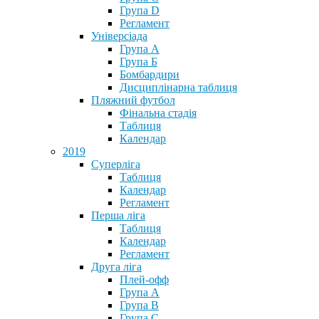
Група D
Регламент
Універсіада
Група А
Група Б
Бомбардири
Дисциплінарна таблиця
Пляжний футбол
Фінальна стадія
Таблиця
Календар
2019
Суперліга
Таблиця
Календар
Регламент
Перша ліга
Таблиця
Календар
Регламент
Друга ліга
Плей-офф
Група А
Група В
Група С