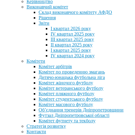
Керівництво
Виконавчий комітет
Склад виконавчого комітету АФДО
Рішення
Звіти
I квартал 2026 року
IV квартал 2025 року
III квартал 2025 року
II квартал 2025 року
I квартал 2025 року
IV квартал 2024 року
Комітети
Комітет арбітрів
Комітет по проведенню змагань
Дитячо-юнацька футбольна ліга
Комітет жіночого футболу
Комітет ветеранського футболу
Комітет пляжного футболу
Комітет студентського футболу
Комітет масового футболу
Обʼєднання тренерів Дніпропетровщини
Футзал Дніпропетровської області
Комітет футнету та текболу
Стратегія розвитку
Контакти