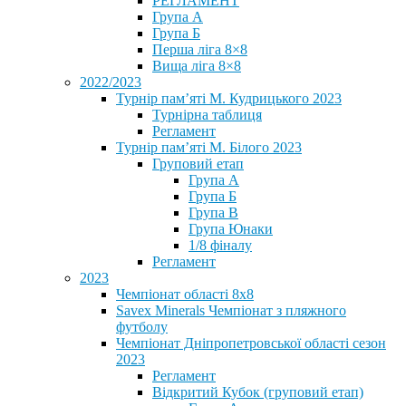
РЕГЛАМЕНТ
Група А
Група Б
Перша ліга 8×8
Вища ліга 8×8
2022/2023
Турнір пам’яті М. Кудрицького 2023
Турнірна таблиця
Регламент
Турнір пам’яті М. Білого 2023
Груповий етап
Група А
Група Б
Група В
Група Юнаки
1/8 фіналу
Регламент
2023
Чемпіонат області 8х8
Savex Minerals Чемпіонат з пляжного
футболу
Чемпіонат Дніпропетровської області сезон
2023
Регламент
Відкритий Кубок (груповий етап)