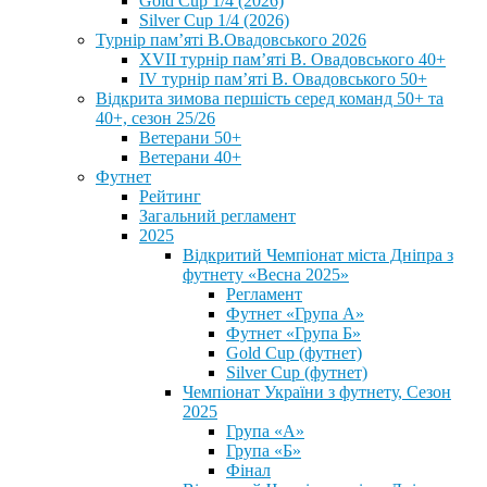
Gold Cup 1/4 (2026)
Silver Cup 1/4 (2026)
Турнір пам’яті В.Овадовського 2026
XVII турнір пам’яті В. Овадовського 40+
IV турнір пам’яті В. Овадовського 50+
Відкрита зимова першість серед команд 50+ та
40+, сезон 25/26
Ветерани 50+
Ветерани 40+
Футнет
Рейтинг
Загальний регламент
2025
Відкритий Чемпіонат міста Дніпра з
футнету «Весна 2025»
Регламент
Футнет «Група А»
Футнет «Група Б»
Gold Cup (футнет)
Silver Cup (футнет)
Чемпіонат України з футнету, Сезон
2025
Група «А»
Група «Б»
Фінал