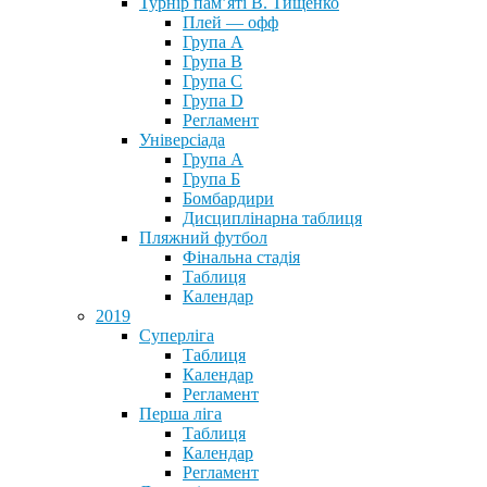
Турнір пам’яті В. Тищенко
Плей — офф
Група А
Група B
Група С
Група D
Регламент
Універсіада
Група А
Група Б
Бомбардири
Дисциплінарна таблиця
Пляжний футбол
Фінальна стадія
Таблиця
Календар
2019
Суперліга
Таблиця
Календар
Регламент
Перша ліга
Таблиця
Календар
Регламент