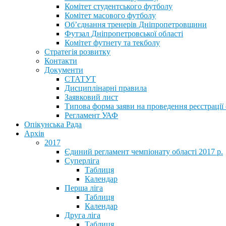
Комітет студентського футболу
Комітет масового футболу
Обʼєднання тренерів Дніпропетровщини
Футзал Дніпропетровської області
Комітет футнету та текболу
Стратегія розвитку
Контакти
Документи
СТАТУТ
Дисциплінарні правила
Заявковий лист
Типова форма заяви на проведення реєстрації
Регламент УАФ
Опікунська Рада
Архів
2017
Єдиний регламент чемпіонату області 2017 р.
Суперліга
Таблиця
Календар
Перша ліга
Таблиця
Календар
Друга ліга
Таблиця