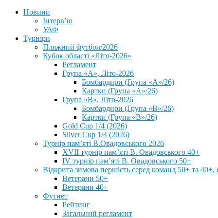
Новини
Інтерв’ю
УАФ
Турніри
Пляжний футбол/2026
Кубок області «Літо-2026»
Регламент
Група «А», Літо-2026
Бомбардири (Група «А»/26)
Картки (Група «А»/26)
Група «В», Літо-2026
Бомбардири (Група «В»/26)
Картки (Група «В»/26)
Gold Cup 1/4 (2026)
Silver Cup 1/4 (2026)
Турнір пам’яті В.Овадовського 2026
XVII турнір пам’яті В. Овадовського 40+
IV турнір пам’яті В. Овадовського 50+
Відкрита зимова першість серед команд 50+ та 40+, 
Ветерани 50+
Ветерани 40+
Футнет
Рейтинг
Загальний регламент