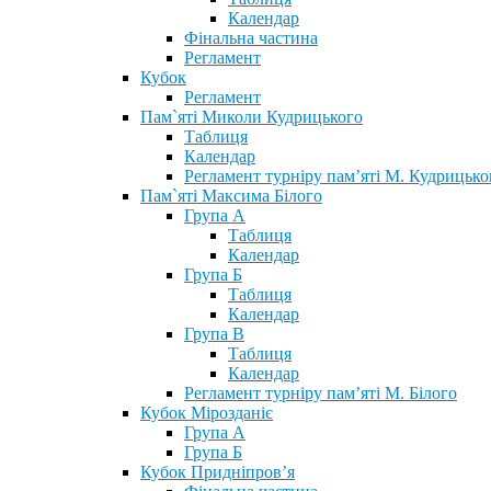
Календар
Фінальна частина
Регламент
Кубок
Регламент
Пам`яті Миколи Кудрицького
Таблиця
Календар
Регламент турніру пам’яті М. Кудрицько
Пам`яті Максима Білого
Група А
Таблиця
Календар
Група Б
Таблиця
Календар
Група В
Таблиця
Календар
Регламент турніру пам’яті М. Білого
Кубок Мірозданіє
Група А
Група Б
Кубок Придніпров’я