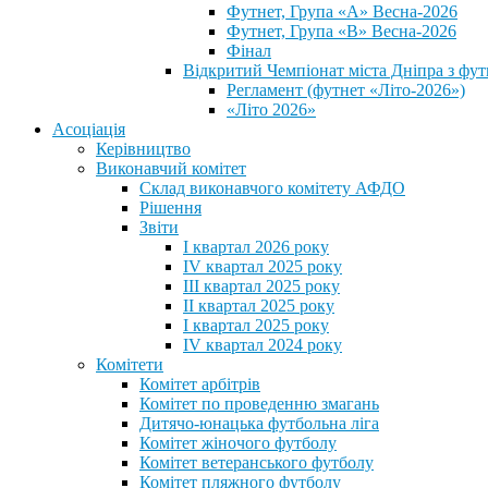
Футнет, Група «А» Весна-2026
Футнет, Група «В» Весна-2026
Фінал
Відкритий Чемпіонат міста Дніпра з фут
Регламент (футнет «Літо-2026»)
«Літо 2026»
Асоціація
Керівництво
Виконавчий комітет
Склад виконавчого комітету АФДО
Рішення
Звіти
I квартал 2026 року
IV квартал 2025 року
III квартал 2025 року
II квартал 2025 року
I квартал 2025 року
IV квартал 2024 року
Комітети
Комітет арбітрів
Комітет по проведенню змагань
Дитячо-юнацька футбольна ліга
Комітет жіночого футболу
Комітет ветеранського футболу
Комітет пляжного футболу