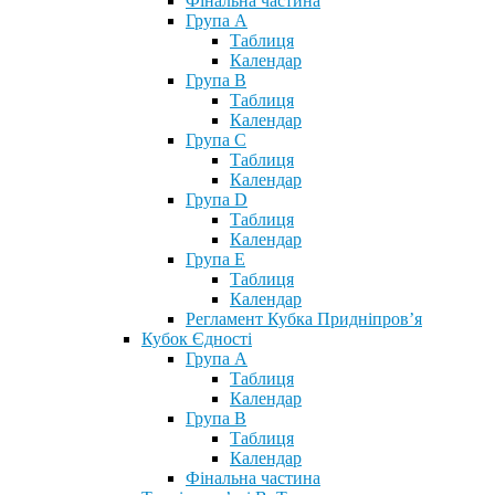
Фінальна частина
Група А
Таблиця
Календар
Група В
Таблиця
Календар
Група С
Таблиця
Календар
Група D
Таблиця
Календар
Група Е
Таблиця
Календар
Регламент Кубка Придніпров’я
Кубок Єдності
Група А
Таблиця
Календар
Група В
Таблиця
Календар
Фінальна частина