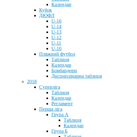
Календар
Кубок
ДЮФЛ
U-16
U-14
U-13
U-12
U-11
U-10
Пляжний футбол
Таблиця
Календар
Бомбардири
Дисциплінарна таблиця
2018
Суперліга
Таблиця
Календар
Регламент
Перша ліга
Група А
Таблиця
Календар
Група Б
Таблиця