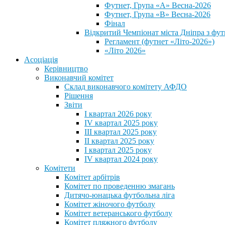
Футнет, Група «А» Весна-2026
Футнет, Група «В» Весна-2026
Фінал
Відкритий Чемпіонат міста Дніпра з фут
Регламент (футнет «Літо-2026»)
«Літо 2026»
Асоціація
Керівництво
Виконавчий комітет
Склад виконавчого комітету АФДО
Рішення
Звіти
I квартал 2026 року
IV квартал 2025 року
III квартал 2025 року
II квартал 2025 року
I квартал 2025 року
IV квартал 2024 року
Комітети
Комітет арбітрів
Комітет по проведенню змагань
Дитячо-юнацька футбольна ліга
Комітет жіночого футболу
Комітет ветеранського футболу
Комітет пляжного футболу