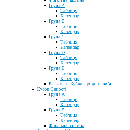
Фінальна частина
Група А
Таблиця
Календар
Група В
Таблиця
Календар
Група С
Таблиця
Календар
Група D
Таблиця
Календар
Група Е
Таблиця
Календар
Регламент Кубка Придніпров’я
Кубок Єдності
Група А
Таблиця
Календар
Група В
Таблиця
Календар
Фінальна частина