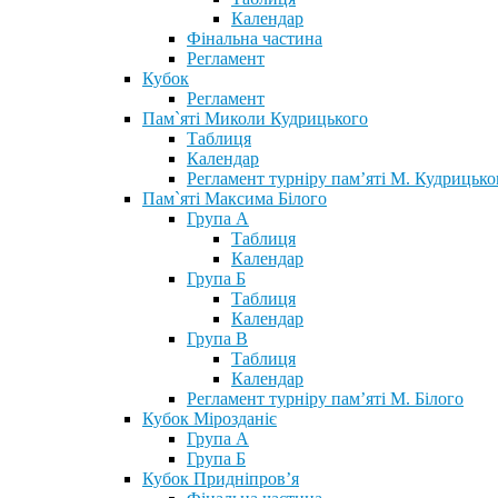
Календар
Фінальна частина
Регламент
Кубок
Регламент
Пам`яті Миколи Кудрицького
Таблиця
Календар
Регламент турніру пам’яті М. Кудрицько
Пам`яті Максима Білого
Група А
Таблиця
Календар
Група Б
Таблиця
Календар
Група В
Таблиця
Календар
Регламент турніру пам’яті М. Білого
Кубок Мірозданіє
Група А
Група Б
Кубок Придніпров’я