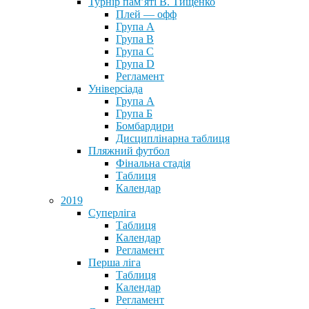
Турнір пам’яті В. Тищенко
Плей — офф
Група А
Група B
Група С
Група D
Регламент
Універсіада
Група А
Група Б
Бомбардири
Дисциплінарна таблиця
Пляжний футбол
Фінальна стадія
Таблиця
Календар
2019
Суперліга
Таблиця
Календар
Регламент
Перша ліга
Таблиця
Календар
Регламент