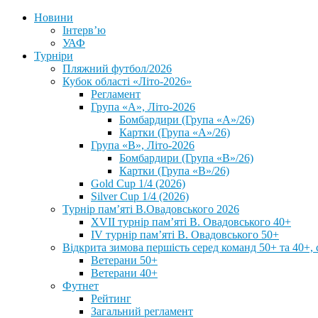
Новини
Інтерв’ю
УАФ
Турніри
Пляжний футбол/2026
Кубок області «Літо-2026»
Регламент
Група «А», Літо-2026
Бомбардири (Група «А»/26)
Картки (Група «А»/26)
Група «В», Літо-2026
Бомбардири (Група «В»/26)
Картки (Група «В»/26)
Gold Cup 1/4 (2026)
Silver Cup 1/4 (2026)
Турнір пам’яті В.Овадовського 2026
XVII турнір пам’яті В. Овадовського 40+
IV турнір пам’яті В. Овадовського 50+
Відкрита зимова першість серед команд 50+ та 40+, 
Ветерани 50+
Ветерани 40+
Футнет
Рейтинг
Загальний регламент