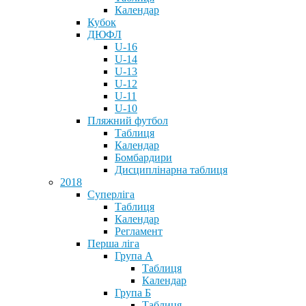
Календар
Кубок
ДЮФЛ
U-16
U-14
U-13
U-12
U-11
U-10
Пляжний футбол
Таблиця
Календар
Бомбардири
Дисциплінарна таблиця
2018
Суперліга
Таблиця
Календар
Регламент
Перша ліга
Група А
Таблиця
Календар
Група Б
Таблиця