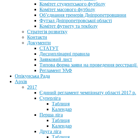
Комітет студентського футболу
Комітет масового футболу
Обʼєднання тренерів Дніпропетровщини
Футзал Дніпропетровської області
Комітет футнету та текболу
Стратегія розвитку
Контакти
Документи
СТАТУТ
Дисциплінарні правила
Заявковий лист
Типова форма заяви на проведення реєстрації
Регламент УАФ
Опікунська Рада
Архів
2017
Єдиний регламент чемпіонату області 2017 р.
Суперліга
Таблиця
Календар
Перша ліга
Таблиця
Календар
Друга ліга
Таблиця