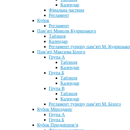
Календар
Фінальна частина
Регламент
Кубок
Регламент
Пам`яті Миколи Кудрицького
Таблиця
Календар
Регламент турніру пам’яті М. Кудрицько
Пам`яті Максима Білого
Група А
Таблиця
Календар
Група Б
Таблиця
Календар
Група В
Таблиця
Календар
Регламент турніру пам’яті М. Білого
Кубок Мірозданіє
Група А
Група Б
Кубок Придніпров’я