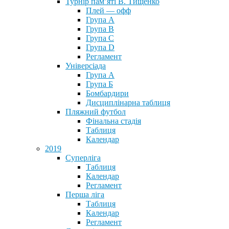
Турнір пам’яті В. Тищенко
Плей — офф
Група А
Група B
Група С
Група D
Регламент
Універсіада
Група А
Група Б
Бомбардири
Дисциплінарна таблиця
Пляжний футбол
Фінальна стадія
Таблиця
Календар
2019
Суперліга
Таблиця
Календар
Регламент
Перша ліга
Таблиця
Календар
Регламент