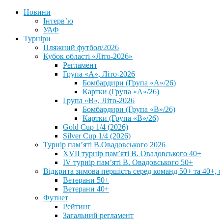
Новини
Інтерв’ю
УАФ
Турніри
Пляжний футбол/2026
Кубок області «Літо-2026»
Регламент
Група «А», Літо-2026
Бомбардири (Група «А»/26)
Картки (Група «А»/26)
Група «В», Літо-2026
Бомбардири (Група «В»/26)
Картки (Група «В»/26)
Gold Cup 1/4 (2026)
Silver Cup 1/4 (2026)
Турнір пам’яті В.Овадовського 2026
XVII турнір пам’яті В. Овадовського 40+
IV турнір пам’яті В. Овадовського 50+
Відкрита зимова першість серед команд 50+ та 40+, 
Ветерани 50+
Ветерани 40+
Футнет
Рейтинг
Загальний регламент