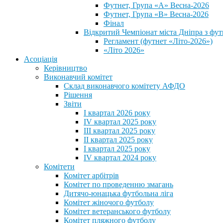
Футнет, Група «А» Весна-2026
Футнет, Група «В» Весна-2026
Фінал
Відкритий Чемпіонат міста Дніпра з фут
Регламент (футнет «Літо-2026»)
«Літо 2026»
Асоціація
Керівництво
Виконавчий комітет
Склад виконавчого комітету АФДО
Рішення
Звіти
I квартал 2026 року
IV квартал 2025 року
III квартал 2025 року
II квартал 2025 року
I квартал 2025 року
IV квартал 2024 року
Комітети
Комітет арбітрів
Комітет по проведенню змагань
Дитячо-юнацька футбольна ліга
Комітет жіночого футболу
Комітет ветеранського футболу
Комітет пляжного футболу