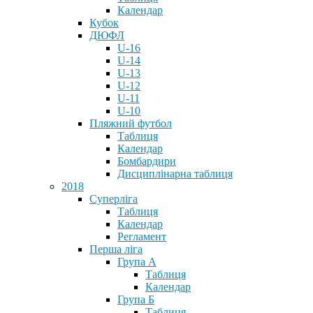
Календар
Кубок
ДЮФЛ
U-16
U-14
U-13
U-12
U-11
U-10
Пляжний футбол
Таблиця
Календар
Бомбардири
Дисциплінарна таблиця
2018
Суперліга
Таблиця
Календар
Регламент
Перша ліга
Група А
Таблиця
Календар
Група Б
Таблиця