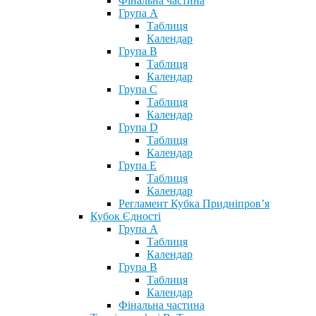
Фінальна частина
Група А
Таблиця
Календар
Група В
Таблиця
Календар
Група С
Таблиця
Календар
Група D
Таблиця
Календар
Група Е
Таблиця
Календар
Регламент Кубка Придніпров’я
Кубок Єдності
Група А
Таблиця
Календар
Група В
Таблиця
Календар
Фінальна частина