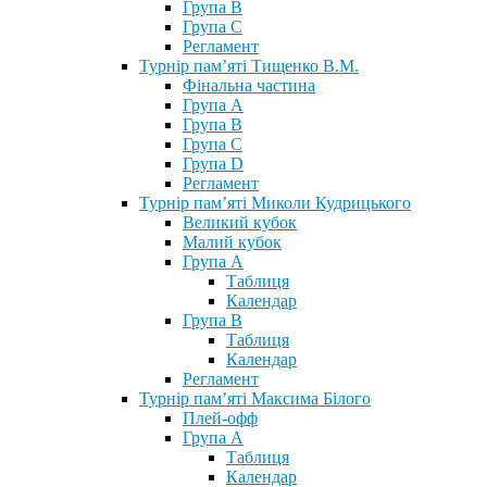
Група В
Група С
Регламент
Турнір пам’яті Тищенко В.М.
Фінальна частина
Група А
Група В
Група С
Група D
Регламент
Турнір пам’яті Миколи Кудрицького
Великий кубок
Малий кубок
Група А
Таблиця
Календар
Група В
Таблиця
Календар
Регламент
Турнір пам’яті Максима Білого
Плей-офф
Група А
Таблиця
Календар