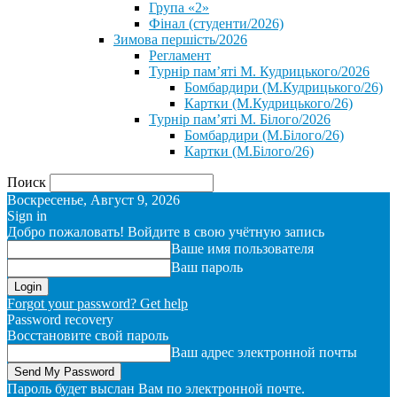
Група «2»
Фінал (студенти/2026)
⁨Зимова першість/2026⁩
Регламент
Турнір пам’яті М. Кудрицького/2026
Бомбардири (М.Кудрицького/26)
Картки (М.Кудрицького/26)
Турнір пам’яті М. Білого/2026
Бомбардири (М.Білого/26)
Картки (М.Білого/26)
Поиск
Воскресенье, Август 9, 2026
Sign in
Добро пожаловать! Войдите в свою учётную запись
Ваше имя пользователя
Ваш пароль
Forgot your password? Get help
Password recovery
Восстановите свой пароль
Ваш адрес электронной почты
Пароль будет выслан Вам по электронной почте.