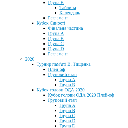
Група В
Таблица
Календарь
Регламент
Кубок Єдності
Фінальна частина
Група А
Група В
Група С
Група D
Регламент
2020
Турнир пам’яті В. Тищенка
Плей-оф
Груповий етап
Група А
Група В
Кубок голови ОДА 2020
Кубок голови ОДА 2020 Плей-оф
Груповий етап
Група A
Група B
Група C
Група D
Група E