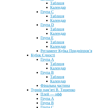
Таблиця
Календар
Група С
Таблиця
Календар
Група D
Таблиця
Календар
Група Е
Таблиця
Календар
Регламент Кубка Придніпров’я
Кубок Єдності
Група А
Таблиця
Календар
Група В
Таблиця
Календар
Фінальна частина
Турнір пам’яті В. Тищенко
Плей — офф
Група А
Група B
Група С