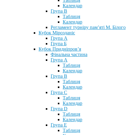
Таблиця
Календар
Група В
Таблиця
Календар
Регламент турніру пам’яті М. Білого
Кубок Мірозданіє
Група А
Група Б
Кубок Придніпров’я
Фінальна частина
Група А
Таблиця
Календар
Група В
Таблиця
Календар
Група С
Таблиця
Календар
Група D
Таблиця
Календар
Група Е
Таблиця