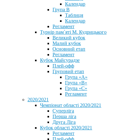
Календар
Група В
Таблиця
Календар
Регламент
Турнір пам`яті М. Кудрицького
Великий кубок
Малий кубок
Основний етап
Регламент
Кубок Майсурадзе
Плей-офф
Груповий етап
Група «А»
Група «B»
Група «C»
Регламент
2020/2021
Чемпіонат області 2020/2021
Суперліга
Перша ліга
Друга Ліга
Кубок області 2020/2021
Регламент
Плей-офф