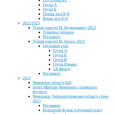
РЕГЛАМЕНТ
Група А
Група Б
Перша ліга 8×8
Вища ліга 8×8
2022/2023
Турнір пам’яті М. Кудрицького 2023
Турнірна таблиця
Регламент
Турнір пам’яті М. Білого 2023
Груповий етап
Група А
Група Б
Група В
Група Юнаки
1/8 фіналу
Регламент
2023
Чемпіонат області 8х8
Savex Minerals Чемпіонат з пляжного
футболу
Чемпіонат Дніпропетровської області сезон
2023
Регламент
Відкритий Кубок (груповий етап)