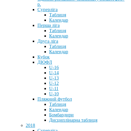
р.
Суперліга
Таблиця
Календар
Перша ліга
Таблиця
Календар
Друга ліга
Таблиця
Календар
Кубок
ДЮФЛ
U-16
U-14
U-13
U-12
U-11
U-10
Пляжний футбол
Таблиця
Календар
Бомбардири
Дисциплінарна таблиця
2018
Суперліга