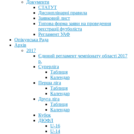
Документи
СТАТУТ
Дисциплінарні правила
Заявковий лист
Типова форма заяви на проведення
реєстрації футболіста
Регламент УАФ
Опікунська Рада
Архів
2017
Єдиний регламент чемпіонату області 2017
р.
Суперліга
Таблиця
Календар
Перша ліга
Таблиця
Календар
Друга ліга
Таблиця
Календар
Кубок
ДЮФЛ
U-16
U-14