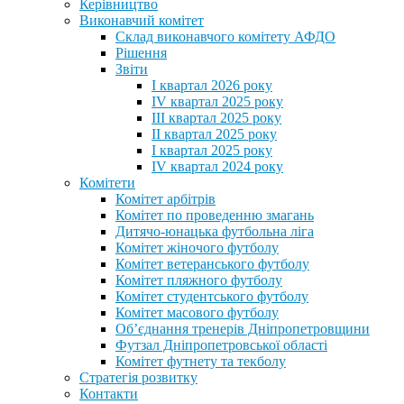
Керівництво
Виконавчий комітет
Склад виконавчого комітету АФДО
Рішення
Звіти
I квартал 2026 року
IV квартал 2025 року
III квартал 2025 року
II квартал 2025 року
I квартал 2025 року
IV квартал 2024 року
Комітети
Комітет арбітрів
Комітет по проведенню змагань
Дитячо-юнацька футбольна ліга
Комітет жіночого футболу
Комітет ветеранського футболу
Комітет пляжного футболу
Комітет студентського футболу
Комітет масового футболу
Обʼєднання тренерів Дніпропетровщини
Футзал Дніпропетровської області
Комітет футнету та текболу
Стратегія розвитку
Контакти