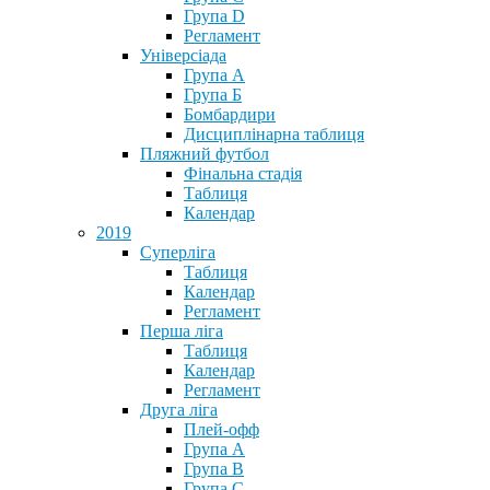
Група D
Регламент
Універсіада
Група А
Група Б
Бомбардири
Дисциплінарна таблиця
Пляжний футбол
Фінальна стадія
Таблиця
Календар
2019
Суперліга
Таблиця
Календар
Регламент
Перша ліга
Таблиця
Календар
Регламент
Друга ліга
Плей-офф
Група А
Група В
Група С