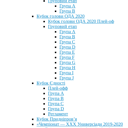
Груповий етап
Група А
Група В
Кубок голови ОДА 2020
Кубок голови ОДА 2020 Плей-оф
Груповий етап
Група A
Група B
Група C
Група D
Група E
Група F
Група G
Група H
Група I
Група J
Кубок Єдності
Плей-офф
Група А
Група В
Група С
Група D
Регламент
Кубок Придніпров’я
«Чемпіонат — ХХХ Универсіади 2019-2020