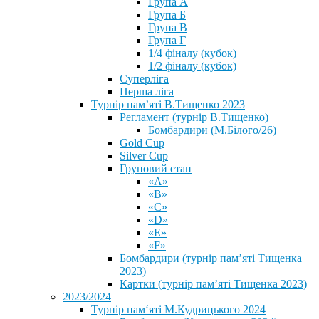
Група А
Група Б
Група В
Група Г
1/4 фіналу (кубок)
1/2 фіналу (кубок)
Суперліга
Перша ліга
Турнір пам’яті В.Тищенко 2023
Регламент (турнір В.Тищенко)
Бомбардири (М.Білого/26)
Gold Cup
Silver Cup
Груповий етап
«А»
«В»
«С»
«D»
«Е»
«F»
Бомбардири (турнір пам’яті Тищенка
2023)
Картки (турнір пам’яті Тищенка 2023)
2023/2024
⁨Турнір пам‘яті М.Кудрицького 2024