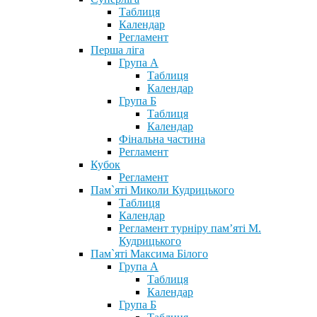
Таблиця
Календар
Регламент
Перша ліга
Група А
Таблиця
Календар
Група Б
Таблиця
Календар
Фінальна частина
Регламент
Кубок
Регламент
Пам`яті Миколи Кудрицького
Таблиця
Календар
Регламент турніру пам’яті М.
Кудрицького
Пам`яті Максима Білого
Група А
Таблиця
Календар
Група Б