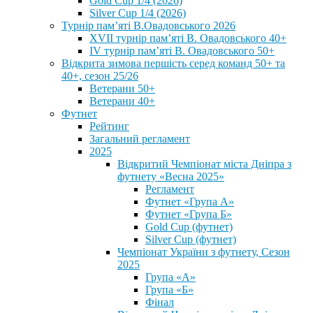
Gold Cup 1/4 (2026)
Silver Cup 1/4 (2026)
Турнір пам’яті В.Овадовського 2026
XVII турнір пам’яті В. Овадовського 40+
IV турнір пам’яті В. Овадовського 50+
Відкрита зимова першість серед команд 50+ та
40+, сезон 25/26
Ветерани 50+
Ветерани 40+
Футнет
Рейтинг
Загальний регламент
2025
Відкритий Чемпіонат міста Дніпра з
футнету «Весна 2025»
Регламент
Футнет «Група А»
Футнет «Група Б»
Gold Cup (футнет)
Silver Cup (футнет)
Чемпіонат України з футнету, Сезон
2025
Група «А»
Група «Б»
Фінал