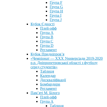
Група F
Група G
Група H
Група I
Група J
Кубок Єдності
Плей-офф
Група А
Група В
Група С
Група D
Регламент
Кубок Придніпров’я
«Чемпіонат — ХХХ Универсіади 2019-2020
р.р. Дніпропетровської області з футболу
серед студентів»
Таблиця
Календар
Дискваліфікації
Бомбардири
Регламент
Пам`яті М. Білого
Плей-офф
Група А
Таблиця