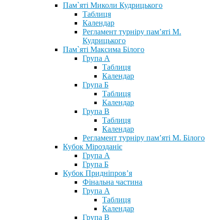
Пам`яті Миколи Кудрицького
Таблиця
Календар
Регламент турніру пам’яті М.
Кудрицького
Пам`яті Максима Білого
Група А
Таблиця
Календар
Група Б
Таблиця
Календар
Група В
Таблиця
Календар
Регламент турніру пам’яті М. Білого
Кубок Мірозданіє
Група А
Група Б
Кубок Придніпров’я
Фінальна частина
Група А
Таблиця
Календар
Група В