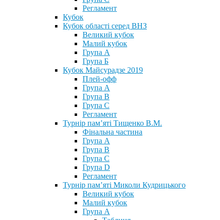
Регламент
Кубок
Кубок області серед ВНЗ
Великий кубок
Малий кубок
Група А
Група Б
Кубок Майсурадзе 2019
Плей-офф
Група А
Група В
Група С
Регламент
Турнір пам’яті Тищенко В.М.
Фінальна частина
Група А
Група В
Група С
Група D
Регламент
Турнір пам’яті Миколи Кудрицького
Великий кубок
Малий кубок
Група А