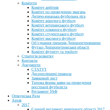
Комітети
Комітет арбітрів
Комітет по проведенню змагань
Дитячо-юнацька футбольна ліга
Комітет жіночого футболу
Комітет ветеранського футболу
Комітет пляжного футболу
Комітет студентського футболу
Комітет масового футболу
Обʼєднання тренерів Дніпропетровщини
Футзал Дніпропетровської області
Комітет футнету та текболу
Стратегія розвитку
Контакти
Документи
СТАТУТ
Дисциплінарні правила
Заявковий лист
Типова форма заяви на проведення
реєстрації футболіста
Регламент УАФ
Опікунська Рада
Архів
2017
Єдиний регламент чемпіонату області 2017