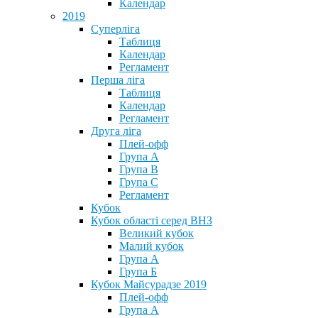
Календар
2019
Суперліга
Таблиця
Календар
Регламент
Перша ліга
Таблиця
Календар
Регламент
Друга ліга
Плей-офф
Група А
Група В
Група С
Регламент
Кубок
Кубок області серед ВНЗ
Великий кубок
Малий кубок
Група А
Група Б
Кубок Майсурадзе 2019
Плей-офф
Група А