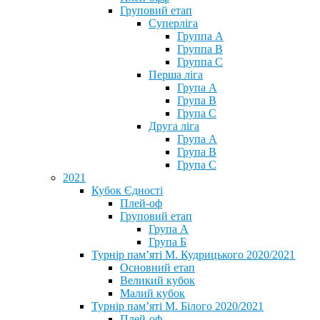
Груповий етап
Суперліга
Группа A
Группа B
Группа C
Перша ліга
Група A
Група B
Група C
Друга ліга
Група A
Група B
Група C
2021
Кубок Єдності
Плей-оф
Груповий етап
Група А
Група Б
Турнір пам’яті М. Кудрицького 2020/2021
Основний етап
Великий кубок
Малий кубок
Турнір пам’яті М. Білого 2020/2021
Плей-оф