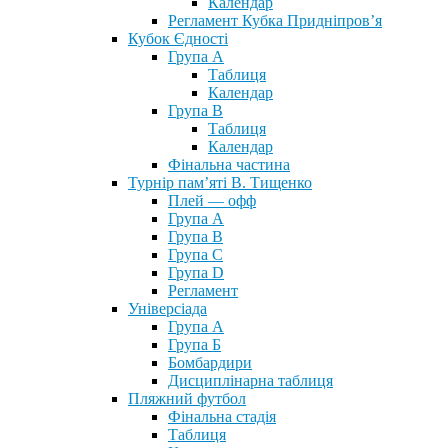
Календар
Регламент Кубка Придніпров’я
Кубок Єдності
Група А
Таблиця
Календар
Група В
Таблиця
Календар
Фінальна частина
Турнір пам’яті В. Тищенко
Плей — офф
Група А
Група B
Група С
Група D
Регламент
Універсіада
Група А
Група Б
Бомбардири
Дисциплінарна таблиця
Пляжний футбол
Фінальна стадія
Таблиця