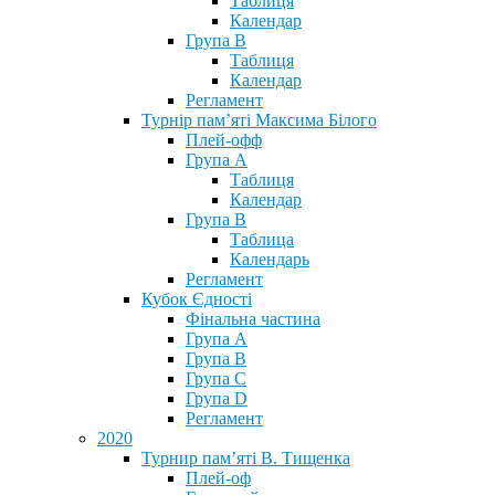
Таблиця
Календар
Група В
Таблиця
Календар
Регламент
Турнір пам’яті Максима Білого
Плей-офф
Група А
Таблиця
Календар
Група В
Таблица
Календарь
Регламент
Кубок Єдності
Фінальна частина
Група А
Група В
Група С
Група D
Регламент
2020
Турнир пам’яті В. Тищенка
Плей-оф