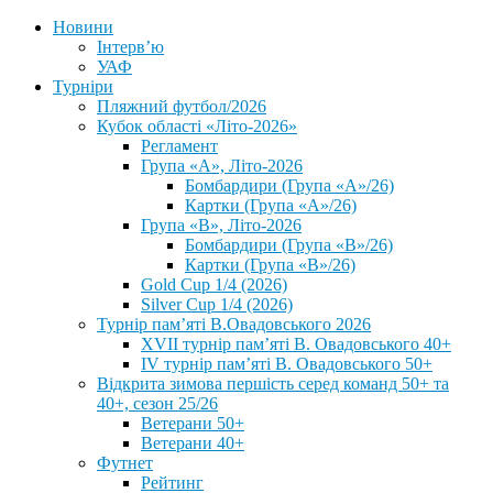
Новини
Інтерв’ю
УАФ
Турніри
Пляжний футбол/2026
Кубок області «Літо-2026»
Регламент
Група «А», Літо-2026
Бомбардири (Група «А»/26)
Картки (Група «А»/26)
Група «В», Літо-2026
Бомбардири (Група «В»/26)
Картки (Група «В»/26)
Gold Cup 1/4 (2026)
Silver Cup 1/4 (2026)
Турнір пам’яті В.Овадовського 2026
XVII турнір пам’яті В. Овадовського 40+
IV турнір пам’яті В. Овадовського 50+
Відкрита зимова першість серед команд 50+ та
40+, сезон 25/26
Ветерани 50+
Ветерани 40+
Футнет
Рейтинг