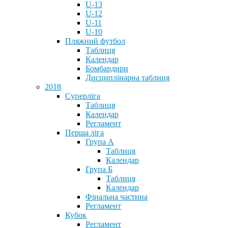
U-13
U-12
U-11
U-10
Пляжний футбол
Таблиця
Календар
Бомбардири
Дисциплінарна таблиця
2018
Суперліга
Таблиця
Календар
Регламент
Перша ліга
Група А
Таблиця
Календар
Група Б
Таблиця
Календар
Фінальна частина
Регламент
Кубок
Регламент