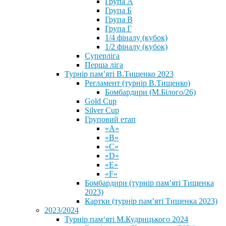
Група А
Група Б
Група В
Група Г
1/4 фіналу (кубок)
1/2 фіналу (кубок)
Суперліга
Перша ліга
Турнір пам’яті В.Тищенко 2023
Регламент (турнір В.Тищенко)
Бомбардири (М.Білого/26)
Gold Cup
Silver Cup
Груповий етап
«А»
«В»
«С»
«D»
«Е»
«F»
Бомбардири (турнір пам’яті Тищенка
2023)
Картки (турнір пам’яті Тищенка 2023)
2023/2024
⁨Турнір пам‘яті М.Кудрицького 2024