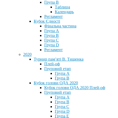
Група В
Таблица
Календарь
Регламент
Кубок Єдності
Фінальна частина
Група А
Група В
Група С
Група D
Регламент
2020
Турнир пам’яті В. Тищенка
Плей-оф
Груповий етап
Група А
Група В
Кубок голови ОДА 2020
Кубок голови ОДА 2020 Плей-оф
Груповий етап
Група A
Група B
Група C
Група D
Група E