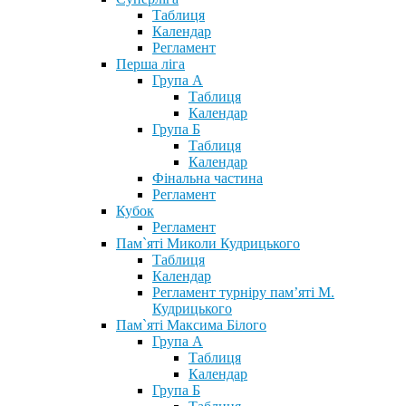
Таблиця
Календар
Регламент
Перша ліга
Група А
Таблиця
Календар
Група Б
Таблиця
Календар
Фінальна частина
Регламент
Кубок
Регламент
Пам`яті Миколи Кудрицького
Таблиця
Календар
Регламент турніру пам’яті М.
Кудрицького
Пам`яті Максима Білого
Група А
Таблиця
Календар
Група Б