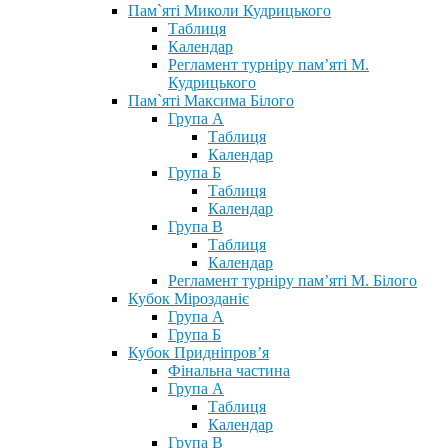
Пам`яті Миколи Кудрицького
Таблиця
Календар
Регламент турніру пам’яті М.
Кудрицького
Пам`яті Максима Білого
Група А
Таблиця
Календар
Група Б
Таблиця
Календар
Група В
Таблиця
Календар
Регламент турніру пам’яті М. Білого
Кубок Мірозданіє
Група А
Група Б
Кубок Придніпров’я
Фінальна частина
Група А
Таблиця
Календар
Група В