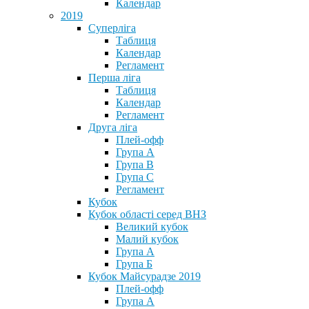
Календар
2019
Суперліга
Таблиця
Календар
Регламент
Перша ліга
Таблиця
Календар
Регламент
Друга ліга
Плей-офф
Група А
Група В
Група С
Регламент
Кубок
Кубок області серед ВНЗ
Великий кубок
Малий кубок
Група А
Група Б
Кубок Майсурадзе 2019
Плей-офф
Група А