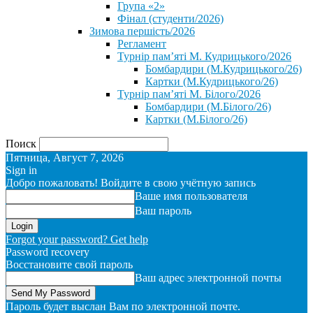
Група «2»
Фінал (студенти/2026)
⁨Зимова першість/2026⁩
Регламент
Турнір пам’яті М. Кудрицького/2026
Бомбардири (М.Кудрицького/26)
Картки (М.Кудрицького/26)
Турнір пам’яті М. Білого/2026
Бомбардири (М.Білого/26)
Картки (М.Білого/26)
Поиск
Пятница, Август 7, 2026
Sign in
Добро пожаловать! Войдите в свою учётную запись
Ваше имя пользователя
Ваш пароль
Forgot your password? Get help
Password recovery
Восстановите свой пароль
Ваш адрес электронной почты
Пароль будет выслан Вам по электронной почте.