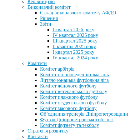
Керівництво
Виконавчий комітет
Склад виконавчого комітету АФДО
Рішення
Звіти
I квартал 2026 року
IV квартал 2025 року
III квартал 2025 року
II квартал 2025 року
I квартал 2025 року
IV квартал 2024 року
Комітети
Комітет арбітрів
Комітет по проведенню змагань
Дитячо-юнацька футбольна ліга
Комітет жіночого футболу
Комітет ветеранського футболу
Комітет пляжного футболу
Комітет студентського футболу
Комітет масового футболу
Обʼєднання тренерів Дніпропетровщини
Футзал Дніпропетровської області
Комітет футнету та текболу
Стратегія розвитку
Контакти