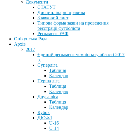
Документи
СТАТУТ
Дисциплінарні правила
Заявковий лист
Типова форма заяви на проведення
реєстрації футболіста
Регламент УАФ
Опікунська Рада
Архів
2017
Єдиний регламент чемпіонату області 2017
р.
Суперліга
Таблиця
Календар
Перша ліга
Таблиця
Календар
Друга ліга
Таблиця
Календар
Кубок
ДЮФЛ
U-16
U-14