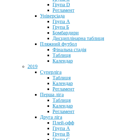
Група D
Регламент
Універсіада
Група А
Група Б
Бомбардири
Дисциплінарна таблиця
Пляжний футбол
Фінальна стадія
Таблиця
Календар
2019
Суперліга
Таблиця
Календар
Регламент
Перша ліга
Таблиця
Календар
Регламент
Друга ліга
Плей-офф
Група А
Група В
Група С