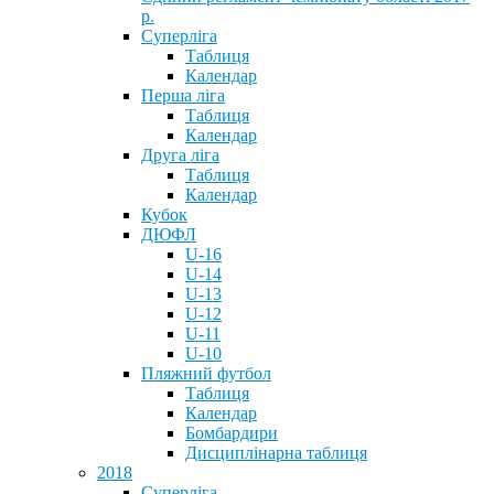
р.
Суперліга
Таблиця
Календар
Перша ліга
Таблиця
Календар
Друга ліга
Таблиця
Календар
Кубок
ДЮФЛ
U-16
U-14
U-13
U-12
U-11
U-10
Пляжний футбол
Таблиця
Календар
Бомбардири
Дисциплінарна таблиця
2018
Суперліга