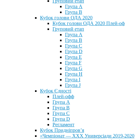
Груповий етап
Група А
Група В
Кубок голови ОДА 2020
Кубок голови ОДА 2020 Плей-оф
Груповий етап
Група A
Група B
Група C
Група D
Група E
Група F
Група G
Група H
Група I
Група J
Кубок Єдності
Плей-офф
Група А
Група В
Група С
Група D
Регламент
Кубок Придніпров’я
«Чемпіонат — ХХХ Универсіади 2019-2020