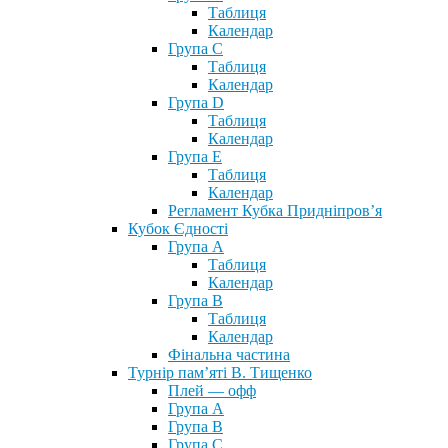
Таблиця
Календар
Група С
Таблиця
Календар
Група D
Таблиця
Календар
Група Е
Таблиця
Календар
Регламент Кубка Придніпров’я
Кубок Єдності
Група А
Таблиця
Календар
Група В
Таблиця
Календар
Фінальна частина
Турнір пам’яті В. Тищенко
Плей — офф
Група А
Група B
Група С