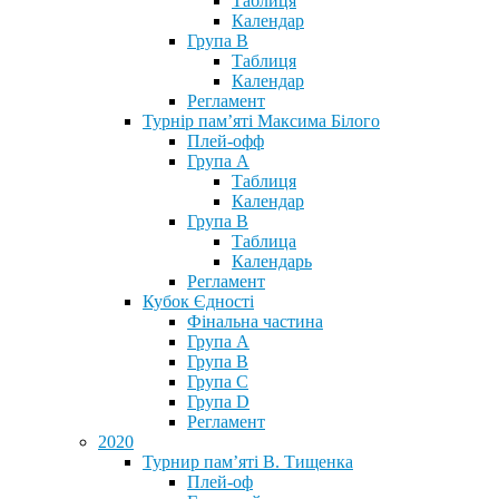
Таблиця
Календар
Група В
Таблиця
Календар
Регламент
Турнір пам’яті Максима Білого
Плей-офф
Група А
Таблиця
Календар
Група В
Таблица
Календарь
Регламент
Кубок Єдності
Фінальна частина
Група А
Група В
Група С
Група D
Регламент
2020
Турнир пам’яті В. Тищенка
Плей-оф