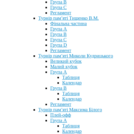
Група В
Група С
Регламент
Турнір пам’яті Тищенко В.М.
Фінальна частина
Група А
Група В
Група С
Група D
Регламент
Турнір пам’яті Миколи Кудрицького
Великий кубок
Малий кубок
Група А
Таблиця
Календар
Група В
Таблиця
Календар
Регламент
Турнір пам’яті Максима Білого
Плей-офф
Група А
Таблиця
Календар