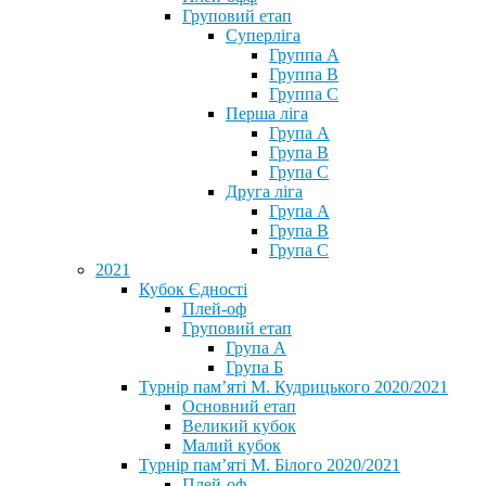
Груповий етап
Суперліга
Группа A
Группа B
Группа C
Перша ліга
Група A
Група B
Група C
Друга ліга
Група A
Група B
Група C
2021
Кубок Єдності
Плей-оф
Груповий етап
Група А
Група Б
Турнір пам’яті М. Кудрицького 2020/2021
Основний етап
Великий кубок
Малий кубок
Турнір пам’яті М. Білого 2020/2021
Плей-оф