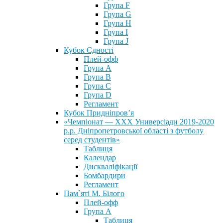
Група F
Група G
Група H
Група I
Група J
Кубок Єдності
Плей-офф
Група А
Група В
Група С
Група D
Регламент
Кубок Придніпров’я
«Чемпіонат — ХХХ Универсіади 2019-2020
р.р. Дніпропетровської області з футболу
серед студентів»
Таблиця
Календар
Дискваліфікації
Бомбардири
Регламент
Пам`яті М. Білого
Плей-офф
Група А
Таблиця