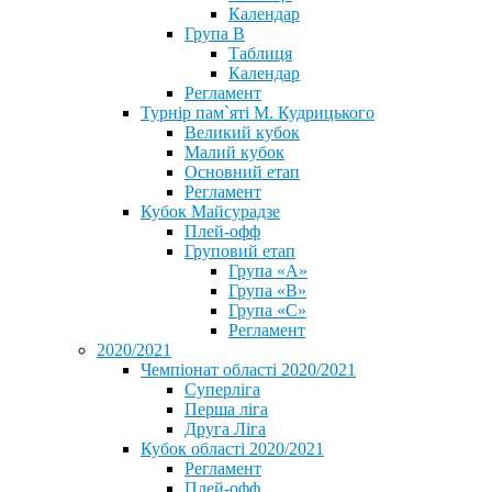
Календар
Група В
Таблиця
Календар
Регламент
Турнір пам`яті М. Кудрицького
Великий кубок
Малий кубок
Основний етап
Регламент
Кубок Майсурадзе
Плей-офф
Груповий етап
Група «А»
Група «B»
Група «C»
Регламент
2020/2021
Чемпіонат області 2020/2021
Суперліга
Перша ліга
Друга Ліга
Кубок області 2020/2021
Регламент
Плей-офф