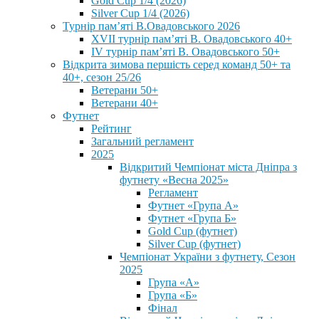
Gold Cup 1/4 (2026)
Silver Cup 1/4 (2026)
Турнір пам’яті В.Овадовського 2026
XVII турнір пам’яті В. Овадовського 40+
IV турнір пам’яті В. Овадовського 50+
Відкрита зимова першість серед команд 50+ та
40+, сезон 25/26
Ветерани 50+
Ветерани 40+
Футнет
Рейтинг
Загальний регламент
2025
Відкритий Чемпіонат міста Дніпра з
футнету «Весна 2025»
Регламент
Футнет «Група А»
Футнет «Група Б»
Gold Cup (футнет)
Silver Cup (футнет)
Чемпіонат України з футнету, Сезон
2025
Група «А»
Група «Б»
Фінал