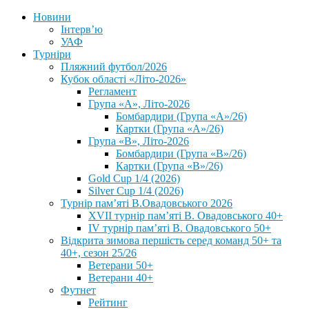
Новини
Інтерв’ю
УАФ
Турніри
Пляжний футбол/2026
Кубок області «Літо-2026»
Регламент
Група «А», Літо-2026
Бомбардири (Група «А»/26)
Картки (Група «А»/26)
Група «В», Літо-2026
Бомбардири (Група «В»/26)
Картки (Група «В»/26)
Gold Cup 1/4 (2026)
Silver Cup 1/4 (2026)
Турнір пам’яті В.Овадовського 2026
XVII турнір пам’яті В. Овадовського 40+
IV турнір пам’яті В. Овадовського 50+
Відкрита зимова першість серед команд 50+ та
40+, сезон 25/26
Ветерани 50+
Ветерани 40+
Футнет
Рейтинг