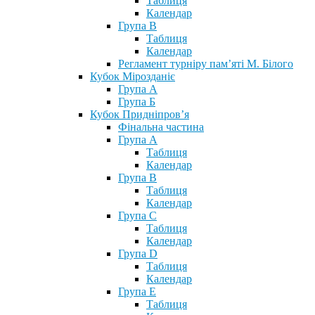
Таблиця
Календар
Група В
Таблиця
Календар
Регламент турніру пам’яті М. Білого
Кубок Мірозданіє
Група А
Група Б
Кубок Придніпров’я
Фінальна частина
Група А
Таблиця
Календар
Група В
Таблиця
Календар
Група С
Таблиця
Календар
Група D
Таблиця
Календар
Група Е
Таблиця