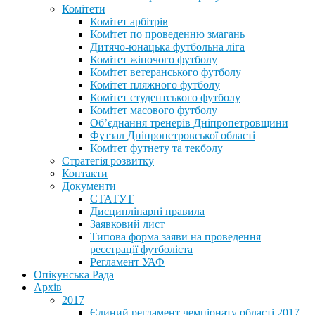
Комітети
Комітет арбітрів
Комітет по проведенню змагань
Дитячо-юнацька футбольна ліга
Комітет жіночого футболу
Комітет ветеранського футболу
Комітет пляжного футболу
Комітет студентського футболу
Комітет масового футболу
Обʼєднання тренерів Дніпропетровщини
Футзал Дніпропетровської області
Комітет футнету та текболу
Стратегія розвитку
Контакти
Документи
СТАТУТ
Дисциплінарні правила
Заявковий лист
Типова форма заяви на проведення
реєстрації футболіста
Регламент УАФ
Опікунська Рада
Архів
2017
Єдиний регламент чемпіонату області 2017