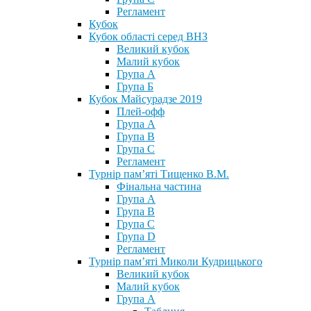
Регламент
Кубок
Кубок області серед ВНЗ
Великий кубок
Малий кубок
Група А
Група Б
Кубок Майсурадзе 2019
Плей-офф
Група А
Група В
Група С
Регламент
Турнір пам’яті Тищенко В.М.
Фінальна частина
Група А
Група В
Група С
Група D
Регламент
Турнір пам’яті Миколи Кудрицького
Великий кубок
Малий кубок
Група А