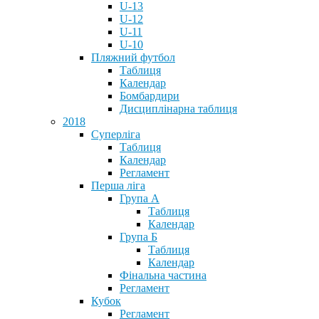
U-13
U-12
U-11
U-10
Пляжний футбол
Таблиця
Календар
Бомбардири
Дисциплінарна таблиця
2018
Суперліга
Таблиця
Календар
Регламент
Перша ліга
Група А
Таблиця
Календар
Група Б
Таблиця
Календар
Фінальна частина
Регламент
Кубок
Регламент