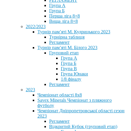
РЕГЛАМЕНТ
Група А
Група Б
Перша ліга 8×8
Вища ліга 8×8
2022/2023
Турнір пам’яті М. Кудрицького 2023
Турнірна таблиця
Регламент
Турнір пам’яті М. Білого 2023
Груповий етап
Група А
Група Б
Група В
Група Юнаки
1/8 фіналу
Регламент
2023
Чемпіонат області 8х8
Savex Minerals Чемпіонат з пляжного
футболу
Чемпіонат Дніпропетровської області сезон
2023
Регламент
Відкритий Кубок (груповий етап)