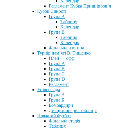
Календар
Регламент Кубка Придніпров’я
Кубок Єдності
Група А
Таблиця
Календар
Група В
Таблиця
Календар
Фінальна частина
Турнір пам’яті В. Тищенко
Плей — офф
Група А
Група B
Група С
Група D
Регламент
Універсіада
Група А
Група Б
Бомбардири
Дисциплінарна таблиця
Пляжний футбол
Фінальна стадія
Таблиця