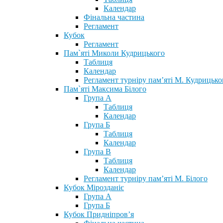
Календар
Фінальна частина
Регламент
Кубок
Регламент
Пам`яті Миколи Кудрицького
Таблиця
Календар
Регламент турніру пам’яті М. Кудрицько
Пам`яті Максима Білого
Група А
Таблиця
Календар
Група Б
Таблиця
Календар
Група В
Таблиця
Календар
Регламент турніру пам’яті М. Білого
Кубок Мірозданіє
Група А
Група Б
Кубок Придніпров’я