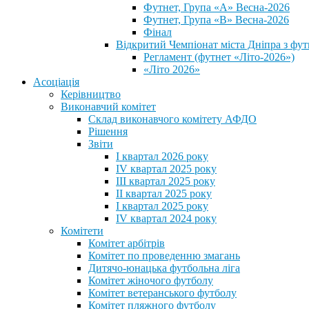
Футнет, Група «А» Весна-2026
Футнет, Група «В» Весна-2026
Фінал
Відкритий Чемпіонат міста Дніпра з фут
Регламент (футнет «Літо-2026»)
«Літо 2026»
Асоціація
Керівництво
Виконавчий комітет
Склад виконавчого комітету АФДО
Рішення
Звіти
I квартал 2026 року
IV квартал 2025 року
III квартал 2025 року
II квартал 2025 року
I квартал 2025 року
IV квартал 2024 року
Комітети
Комітет арбітрів
Комітет по проведенню змагань
Дитячо-юнацька футбольна ліга
Комітет жіночого футболу
Комітет ветеранського футболу
Комітет пляжного футболу