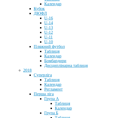
Календар
Кубок
ДЮФЛ
U-16
U-14
U-13
U-12
U-11
U-10
Пляжний футбол
Таблиця
Календар
Бомбардири
Дисциплінарна таблиця
2018
Суперліга
Таблиця
Календар
Регламент
Перша ліга
Група А
Таблиця
Календар
Група Б
Таблиця