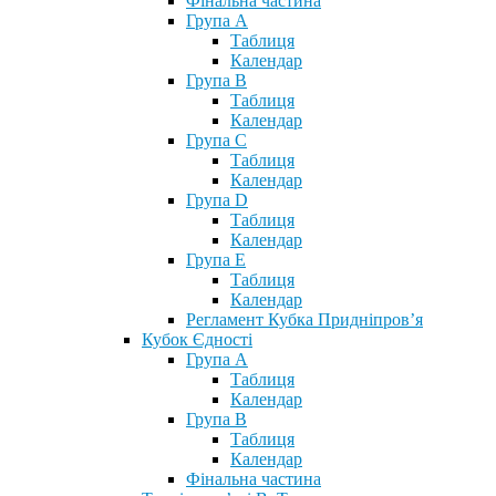
Фінальна частина
Група А
Таблиця
Календар
Група В
Таблиця
Календар
Група С
Таблиця
Календар
Група D
Таблиця
Календар
Група Е
Таблиця
Календар
Регламент Кубка Придніпров’я
Кубок Єдності
Група А
Таблиця
Календар
Група В
Таблиця
Календар
Фінальна частина