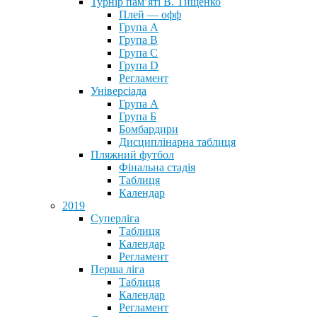
Турнір пам’яті В. Тищенко
Плей — офф
Група А
Група B
Група С
Група D
Регламент
Універсіада
Група А
Група Б
Бомбардири
Дисциплінарна таблиця
Пляжний футбол
Фінальна стадія
Таблиця
Календар
2019
Суперліга
Таблиця
Календар
Регламент
Перша ліга
Таблиця
Календар
Регламент