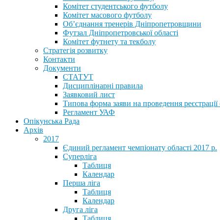
Комітет студентського футболу
Комітет масового футболу
Обʼєднання тренерів Дніпропетровщини
Футзал Дніпропетровської області
Комітет футнету та текболу
Стратегія розвитку
Контакти
Документи
СТАТУТ
Дисциплінарні правила
Заявковий лист
Типова форма заяви на проведення реєстрації
Регламент УАФ
Опікунська Рада
Архів
2017
Єдиний регламент чемпіонату області 2017 р.
Суперліга
Таблиця
Календар
Перша ліга
Таблиця
Календар
Друга ліга
Таблиця