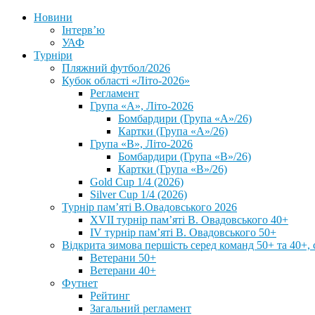
Новини
Інтерв’ю
УАФ
Турніри
Пляжний футбол/2026
Кубок області «Літо-2026»
Регламент
Група «А», Літо-2026
Бомбардири (Група «А»/26)
Картки (Група «А»/26)
Група «В», Літо-2026
Бомбардири (Група «В»/26)
Картки (Група «В»/26)
Gold Cup 1/4 (2026)
Silver Cup 1/4 (2026)
Турнір пам’яті В.Овадовського 2026
XVII турнір пам’яті В. Овадовського 40+
IV турнір пам’яті В. Овадовського 50+
Відкрита зимова першість серед команд 50+ та 40+, 
Ветерани 50+
Ветерани 40+
Футнет
Рейтинг
Загальний регламент