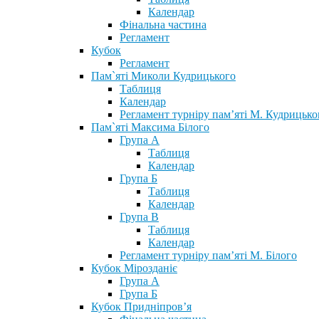
Календар
Фінальна частина
Регламент
Кубок
Регламент
Пам`яті Миколи Кудрицького
Таблиця
Календар
Регламент турніру пам’яті М. Кудрицько
Пам`яті Максима Білого
Група А
Таблиця
Календар
Група Б
Таблиця
Календар
Група В
Таблиця
Календар
Регламент турніру пам’яті М. Білого
Кубок Мірозданіє
Група А
Група Б
Кубок Придніпров’я