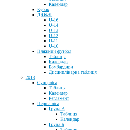
Календар
Кубок
ДЮФЛ
U-16
U-14
U-13
U-12
U-11
U-10
Пляжний футбол
Таблиця
Календар
Бомбардири
Дисциплінарна таблиця
2018
Суперліга
Таблиця
Календар
Регламент
Перша ліга
Група А
Таблиця
Календар
Група Б
Таблиця