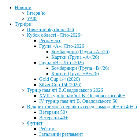
Новини
Інтерв’ю
УАФ
Турніри
Пляжний футбол/2026
Кубок області «Літо-2026»
Регламент
Група «А», Літо-2026
Бомбардири (Група «А»/26)
Картки (Група «А»/26)
Група «В», Літо-2026
Бомбардири (Група «В»/26)
Картки (Група «В»/26)
Gold Cup 1/4 (2026)
Silver Cup 1/4 (2026)
Турнір пам’яті В.Овадовського 2026
XVII турнір пам’яті В. Овадовського 40+
IV турнір пам’яті В. Овадовського 50+
Відкрита зимова першість серед команд 50+ та 40+, 
Ветерани 50+
Ветерани 40+
Футнет
Рейтинг
Загальний регламент