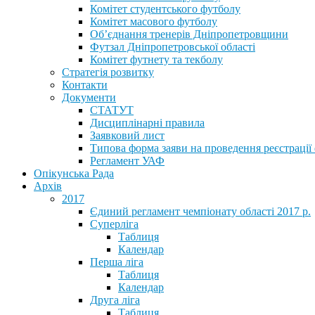
Комітет студентського футболу
Комітет масового футболу
Обʼєднання тренерів Дніпропетровщини
Футзал Дніпропетровської області
Комітет футнету та текболу
Стратегія розвитку
Контакти
Документи
СТАТУТ
Дисциплінарні правила
Заявковий лист
Типова форма заяви на проведення реєстрації
Регламент УАФ
Опікунська Рада
Архів
2017
Єдиний регламент чемпіонату області 2017 р.
Суперліга
Таблиця
Календар
Перша ліга
Таблиця
Календар
Друга ліга
Таблиця