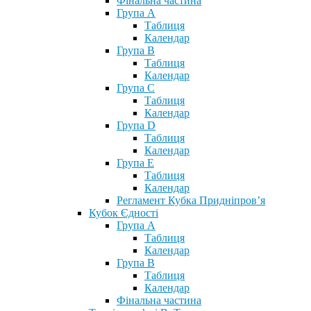
Фінальна частина
Група А
Таблиця
Календар
Група В
Таблиця
Календар
Група С
Таблиця
Календар
Група D
Таблиця
Календар
Група Е
Таблиця
Календар
Регламент Кубка Придніпров’я
Кубок Єдності
Група А
Таблиця
Календар
Група В
Таблиця
Календар
Фінальна частина