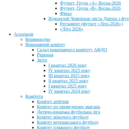
Футнет, Група «А» Весна-2026
Футнет, Група «В» Весна-2026
Фінал
Відкритий Чемпіонат міста Дніпра з фут
Регламент (футнет «Літо-2026»)
«Літо 2026»
Асоціація
Керівництво
Виконавчий комітет
Склад виконавчого комітету АФДО
Рішення
Звіти
I квартал 2026 року
IV квартал 2025 року
III квартал 2025 року
II квартал 2025 року
I квартал 2025 року
IV квартал 2024 року
Комітети
Комітет арбітрів
Комітет по проведенню змагань
Дитячо-юнацька футбольна ліга
Комітет жіночого футболу
Комітет ветеранського футболу
Комітет пляжного футболу