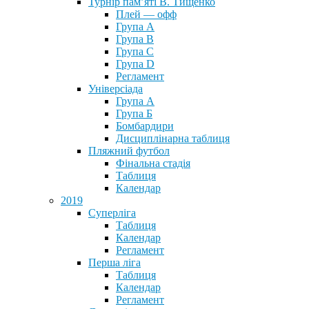
Турнір пам’яті В. Тищенко
Плей — офф
Група А
Група B
Група С
Група D
Регламент
Універсіада
Група А
Група Б
Бомбардири
Дисциплінарна таблиця
Пляжний футбол
Фінальна стадія
Таблиця
Календар
2019
Суперліга
Таблиця
Календар
Регламент
Перша ліга
Таблиця
Календар
Регламент