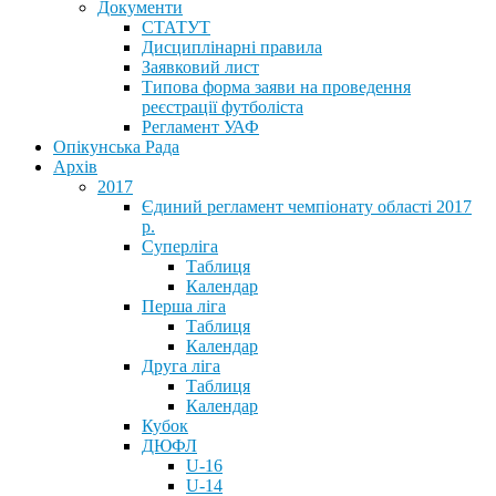
Документи
СТАТУТ
Дисциплінарні правила
Заявковий лист
Типова форма заяви на проведення
реєстрації футболіста
Регламент УАФ
Опікунська Рада
Архів
2017
Єдиний регламент чемпіонату області 2017
р.
Суперліга
Таблиця
Календар
Перша ліга
Таблиця
Календар
Друга ліга
Таблиця
Календар
Кубок
ДЮФЛ
U-16
U-14