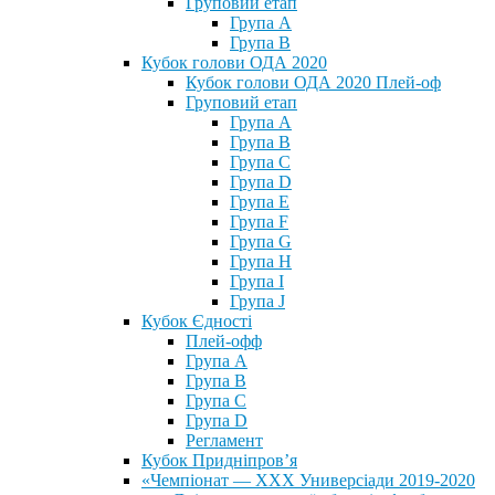
Груповий етап
Група А
Група В
Кубок голови ОДА 2020
Кубок голови ОДА 2020 Плей-оф
Груповий етап
Група A
Група B
Група C
Група D
Група E
Група F
Група G
Група H
Група I
Група J
Кубок Єдності
Плей-офф
Група А
Група В
Група С
Група D
Регламент
Кубок Придніпров’я
«Чемпіонат — ХХХ Универсіади 2019-2020