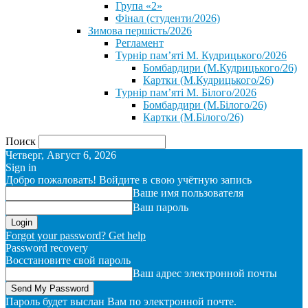
Група «2»
Фінал (студенти/2026)
⁨Зимова першість/2026⁩
Регламент
Турнір пам’яті М. Кудрицького/2026
Бомбардири (М.Кудрицького/26)
Картки (М.Кудрицького/26)
Турнір пам’яті М. Білого/2026
Бомбардири (М.Білого/26)
Картки (М.Білого/26)
Поиск
Четверг, Август 6, 2026
Sign in
Добро пожаловать! Войдите в свою учётную запись
Ваше имя пользователя
Ваш пароль
Forgot your password? Get help
Password recovery
Восстановите свой пароль
Ваш адрес электронной почты
Пароль будет выслан Вам по электронной почте.