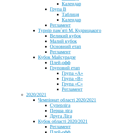
Календар
Група В
Таблиця
Календар
Регламент
Турнір пам`яті М. Кудрицького
Великий кубок
Малий кубок
Основний етап
Регламент
Кубок Майсурадзе
Плей-офф
Груповий етап
Група «А»
Група «B»
Група «C»
Регламент
2020/2021
Чемпіонат області 2020/2021
Суперліга
Перша ліга
Друга Ліга
Кубок області 2020/2021
Регламент
Плей-офф