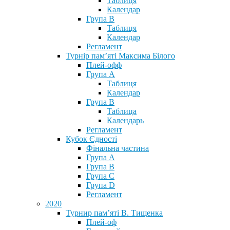
Таблиця
Календар
Група В
Таблиця
Календар
Регламент
Турнір пам’яті Максима Білого
Плей-офф
Група А
Таблиця
Календар
Група В
Таблица
Календарь
Регламент
Кубок Єдності
Фінальна частина
Група А
Група В
Група С
Група D
Регламент
2020
Турнир пам’яті В. Тищенка
Плей-оф