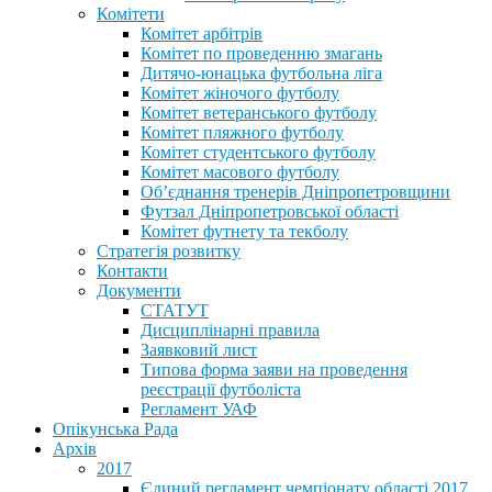
Комітети
Комітет арбітрів
Комітет по проведенню змагань
Дитячо-юнацька футбольна ліга
Комітет жіночого футболу
Комітет ветеранського футболу
Комітет пляжного футболу
Комітет студентського футболу
Комітет масового футболу
Обʼєднання тренерів Дніпропетровщини
Футзал Дніпропетровської області
Комітет футнету та текболу
Стратегія розвитку
Контакти
Документи
СТАТУТ
Дисциплінарні правила
Заявковий лист
Типова форма заяви на проведення
реєстрації футболіста
Регламент УАФ
Опікунська Рада
Архів
2017
Єдиний регламент чемпіонату області 2017