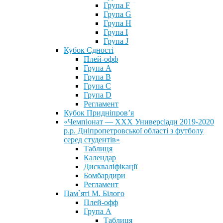
Група F
Група G
Група H
Група I
Група J
Кубок Єдності
Плей-офф
Група А
Група В
Група С
Група D
Регламент
Кубок Придніпров’я
«Чемпіонат — ХХХ Универсіади 2019-2020
р.р. Дніпропетровської області з футболу
серед студентів»
Таблиця
Календар
Дискваліфікації
Бомбардири
Регламент
Пам`яті М. Білого
Плей-офф
Група А
Таблиця