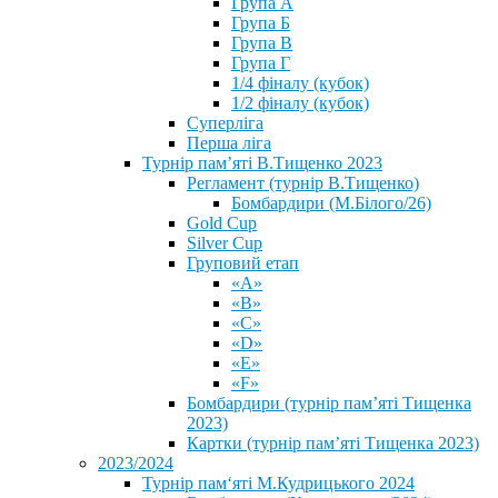
Група А
Група Б
Група В
Група Г
1/4 фіналу (кубок)
1/2 фіналу (кубок)
Суперліга
Перша ліга
Турнір пам’яті В.Тищенко 2023
Регламент (турнір В.Тищенко)
Бомбардири (М.Білого/26)
Gold Cup
Silver Cup
Груповий етап
«А»
«В»
«С»
«D»
«Е»
«F»
Бомбардири (турнір пам’яті Тищенка
2023)
Картки (турнір пам’яті Тищенка 2023)
2023/2024
⁨Турнір пам‘яті М.Кудрицького 2024