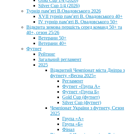
Gold Cup 1/4 (2026)
Silver Cup 1/4 (2026)
Турнір пам’яті В.Овадовського 2026
XVII турнір пам’яті В. Овадовського 40+
IV турнір пам’яті В. Овадовського 50+
Відкрита зимова першість серед команд 50+ та
40+, сезон 25/26
Ветерани 50+
Ветерани 40+
Футнет
Рейтинг
Загальний регламент
2025
Відкритий Чемпіонат міста Дніпра з
футнету «Весна 2025»
Регламент
Футнет «Група А»
Футнет «Група Б»
Gold Cup (футнет)
Silver Cup (футнет)
Чемпіонат України з футнету, Сезон
2025
Група «А»
Група «Б»
Фінал