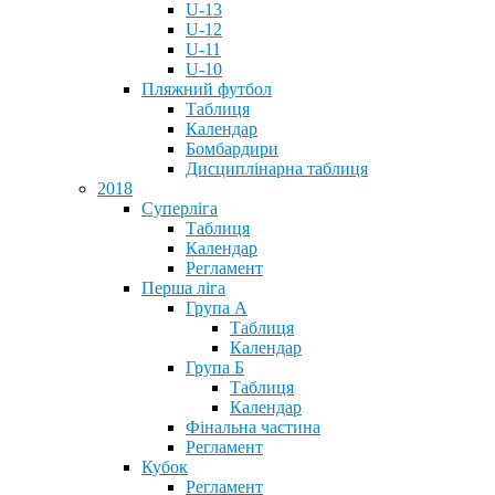
U-13
U-12
U-11
U-10
Пляжний футбол
Таблиця
Календар
Бомбардири
Дисциплінарна таблиця
2018
Суперліга
Таблиця
Календар
Регламент
Перша ліга
Група А
Таблиця
Календар
Група Б
Таблиця
Календар
Фінальна частина
Регламент
Кубок
Регламент