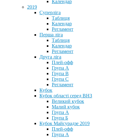
Календар
2019
Суперліга
Таблиця
Календар
Регламент
Перша ліга
Таблиця
Календар
Регламент
Друга ліга
Плей-офф
Група А
Група В
Група С
Регламент
Кубок
Кубок області серед ВНЗ
Великий кубок
Малий кубок
Група А
Група Б
Кубок Майсурадзе 2019
Плей-офф
Група А