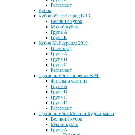
Регламент
Кубок
Кубок області серед ВНЗ
Великий кубок
Малий кубок
Група А
Група Б
Кубок Майсурадзе 2019
Плей-офф
Група А
Група В
Група С
Регламент
Турнір пам’яті Тищенко В.М.
Фінальна частина
Група А
Група В
Група С
Група D
Регламент
Турнір пам’яті Миколи Кудрицького
Великий кубок
Малий кубок
Група А