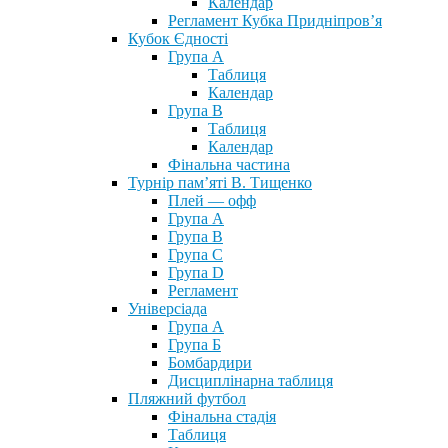
Календар
Регламент Кубка Придніпров’я
Кубок Єдності
Група А
Таблиця
Календар
Група В
Таблиця
Календар
Фінальна частина
Турнір пам’яті В. Тищенко
Плей — офф
Група А
Група B
Група С
Група D
Регламент
Універсіада
Група А
Група Б
Бомбардири
Дисциплінарна таблиця
Пляжний футбол
Фінальна стадія
Таблиця