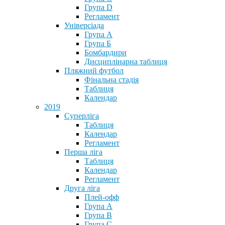
Група D
Регламент
Універсіада
Група А
Група Б
Бомбардири
Дисциплінарна таблиця
Пляжний футбол
Фінальна стадія
Таблиця
Календар
2019
Суперліга
Таблиця
Календар
Регламент
Перша ліга
Таблиця
Календар
Регламент
Друга ліга
Плей-офф
Група А
Група В
Група С