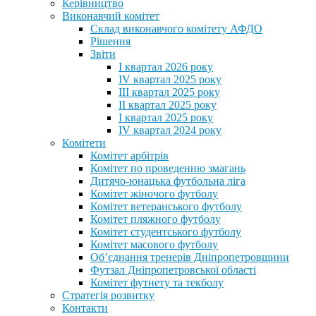
Керівництво
Виконавчий комітет
Склад виконавчого комітету АФДО
Рішення
Звіти
I квартал 2026 року
IV квартал 2025 року
III квартал 2025 року
II квартал 2025 року
I квартал 2025 року
IV квартал 2024 року
Комітети
Комітет арбітрів
Комітет по проведенню змагань
Дитячо-юнацька футбольна ліга
Комітет жіночого футболу
Комітет ветеранського футболу
Комітет пляжного футболу
Комітет студентського футболу
Комітет масового футболу
Обʼєднання тренерів Дніпропетровщини
Футзал Дніпропетровської області
Комітет футнету та текболу
Стратегія розвитку
Контакти