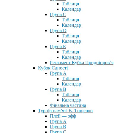
Таблиця
Календар
Група С
Таблиця
Календар
Група D
Таблиця
Календар
Група Е
Таблиця
Календар
Регламент Кубка Придніпров’я
Кубок Єдності
Група А
Таблиця
Календар
Група В
Таблиця
Календар
Фінальна частина
Турнір пам’яті В. Тищенко
Плей — офф
Група А
Група B
Група С