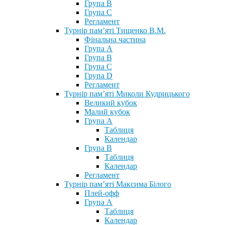
Група В
Група С
Регламент
Турнір пам’яті Тищенко В.М.
Фінальна частина
Група А
Група В
Група С
Група D
Регламент
Турнір пам’яті Миколи Кудрицького
Великий кубок
Малий кубок
Група А
Таблиця
Календар
Група В
Таблиця
Календар
Регламент
Турнір пам’яті Максима Білого
Плей-офф
Група А
Таблиця
Календар