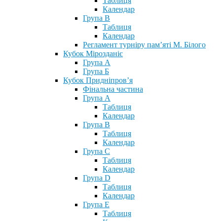
Таблиця
Календар
Група В
Таблиця
Календар
Регламент турніру пам’яті М. Білого
Кубок Мірозданіє
Група А
Група Б
Кубок Придніпров’я
Фінальна частина
Група А
Таблиця
Календар
Група В
Таблиця
Календар
Група С
Таблиця
Календар
Група D
Таблиця
Календар
Група Е
Таблиця