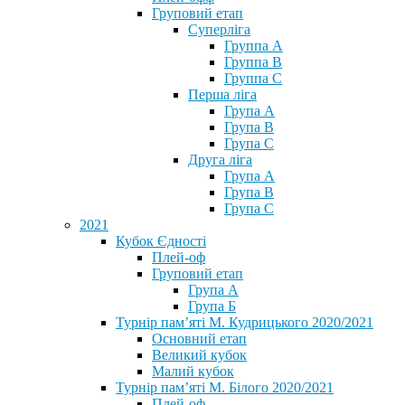
Груповий етап
Суперліга
Группа A
Группа B
Группа C
Перша ліга
Група A
Група B
Група C
Друга ліга
Група A
Група B
Група C
2021
Кубок Єдності
Плей-оф
Груповий етап
Група А
Група Б
Турнір пам’яті М. Кудрицького 2020/2021
Основний етап
Великий кубок
Малий кубок
Турнір пам’яті М. Білого 2020/2021
Плей-оф