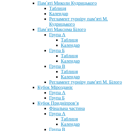
Пам`яті Миколи Кудрицького
Таблиця
Календар
Регламент турніру пам’яті М.
Кудрицького
Пам`яті Максима Білого
Група А
Таблиця
Календар
Група Б
Таблиця
Календар
Група В
Таблиця
Календар
Регламент турніру пам’яті М. Білого
Кубок Мірозданіє
Група А
Група Б
Кубок Придніпров’я
Фінальна частина
Група А
Таблиця
Календар
Група В