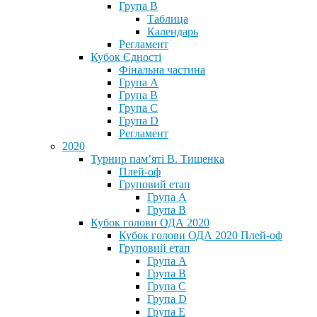
Група В
Таблица
Календарь
Регламент
Кубок Єдності
Фінальна частина
Група А
Група В
Група С
Група D
Регламент
2020
Турнир пам’яті В. Тищенка
Плей-оф
Груповий етап
Група А
Група В
Кубок голови ОДА 2020
Кубок голови ОДА 2020 Плей-оф
Груповий етап
Група A
Група B
Група C
Група D
Група E