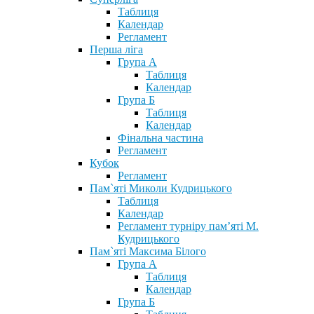
Таблиця
Календар
Регламент
Перша ліга
Група А
Таблиця
Календар
Група Б
Таблиця
Календар
Фінальна частина
Регламент
Кубок
Регламент
Пам`яті Миколи Кудрицького
Таблиця
Календар
Регламент турніру пам’яті М.
Кудрицького
Пам`яті Максима Білого
Група А
Таблиця
Календар
Група Б