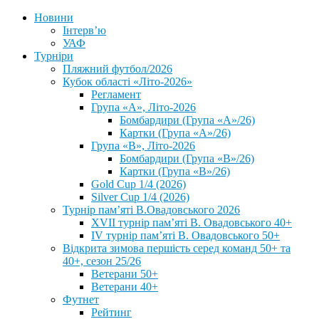
Новини
Інтерв’ю
УАФ
Турніри
Пляжний футбол/2026
Кубок області «Літо-2026»
Регламент
Група «А», Літо-2026
Бомбардири (Група «А»/26)
Картки (Група «А»/26)
Група «В», Літо-2026
Бомбардири (Група «В»/26)
Картки (Група «В»/26)
Gold Cup 1/4 (2026)
Silver Cup 1/4 (2026)
Турнір пам’яті В.Овадовського 2026
XVII турнір пам’яті В. Овадовського 40+
IV турнір пам’яті В. Овадовського 50+
Відкрита зимова першість серед команд 50+ та
40+, сезон 25/26
Ветерани 50+
Ветерани 40+
Футнет
Рейтинг