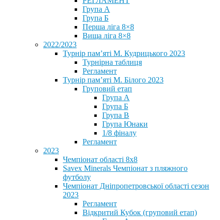
РЕГЛАМЕНТ
Група А
Група Б
Перша ліга 8×8
Вища ліга 8×8
2022/2023
Турнір пам’яті М. Кудрицького 2023
Турнірна таблиця
Регламент
Турнір пам’яті М. Білого 2023
Груповий етап
Група А
Група Б
Група В
Група Юнаки
1/8 фіналу
Регламент
2023
Чемпіонат області 8х8
Savex Minerals Чемпіонат з пляжного
футболу
Чемпіонат Дніпропетровської області сезон
2023
Регламент
Відкритий Кубок (груповий етап)