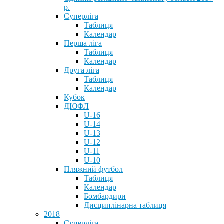
р.
Суперліга
Таблиця
Календар
Перша ліга
Таблиця
Календар
Друга ліга
Таблиця
Календар
Кубок
ДЮФЛ
U-16
U-14
U-13
U-12
U-11
U-10
Пляжний футбол
Таблиця
Календар
Бомбардири
Дисциплінарна таблиця
2018
Суперліга