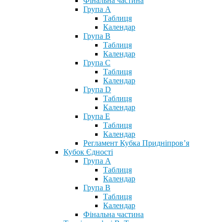
Фінальна частина
Група А
Таблиця
Календар
Група В
Таблиця
Календар
Група С
Таблиця
Календар
Група D
Таблиця
Календар
Група Е
Таблиця
Календар
Регламент Кубка Придніпров’я
Кубок Єдності
Група А
Таблиця
Календар
Група В
Таблиця
Календар
Фінальна частина