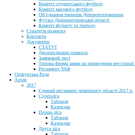
Комітет студентського футболу
Комітет масового футболу
Обʼєднання тренерів Дніпропетровщини
Футзал Дніпропетровської області
Комітет футнету та текболу
Стратегія розвитку
Контакти
Документи
СТАТУТ
Дисциплінарні правила
Заявковий лист
Типова форма заяви на проведення реєстрації
Регламент УАФ
Опікунська Рада
Архів
2017
Єдиний регламент чемпіонату області 2017 р.
Суперліга
Таблиця
Календар
Перша ліга
Таблиця
Календар
Друга ліга
Таблиця