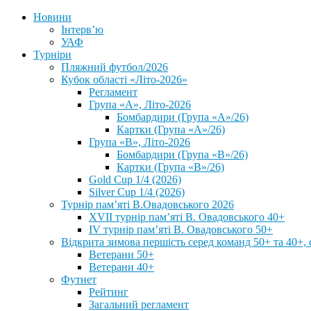
Новини
Інтерв’ю
УАФ
Турніри
Пляжний футбол/2026
Кубок області «Літо-2026»
Регламент
Група «А», Літо-2026
Бомбардири (Група «А»/26)
Картки (Група «А»/26)
Група «В», Літо-2026
Бомбардири (Група «В»/26)
Картки (Група «В»/26)
Gold Cup 1/4 (2026)
Silver Cup 1/4 (2026)
Турнір пам’яті В.Овадовського 2026
XVII турнір пам’яті В. Овадовського 40+
IV турнір пам’яті В. Овадовського 50+
Відкрита зимова першість серед команд 50+ та 40+, 
Ветерани 50+
Ветерани 40+
Футнет
Рейтинг
Загальний регламент