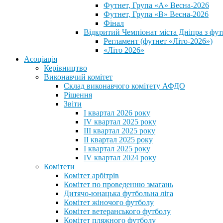
Футнет, Група «А» Весна-2026
Футнет, Група «В» Весна-2026
Фінал
Відкритий Чемпіонат міста Дніпра з фут
Регламент (футнет «Літо-2026»)
«Літо 2026»
Асоціація
Керівництво
Виконавчий комітет
Склад виконавчого комітету АФДО
Рішення
Звіти
I квартал 2026 року
IV квартал 2025 року
III квартал 2025 року
II квартал 2025 року
I квартал 2025 року
IV квартал 2024 року
Комітети
Комітет арбітрів
Комітет по проведенню змагань
Дитячо-юнацька футбольна ліга
Комітет жіночого футболу
Комітет ветеранського футболу
Комітет пляжного футболу