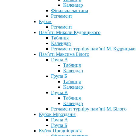
Календар
Фінальна частина
Регламент
Кубок
Регламент
Пам`яті Миколи Кудрицького
Таблиця
Календар
Регламент турніру пам’яті М. Кудрицько
Пам`яті Максима Білого
Група А
Таблиця
Календар
Група Б
Таблиця
Календар
Група В
Таблиця
Календар
Регламент турніру пам’яті М. Білого
Кубок Мірозданіє
Група А
Група Б
Кубок Придніпров’я