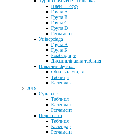
Турнір пам’яті В. Тищенко
Плей — офф
Група А
Група B
Група С
Група D
Регламент
Універсіада
Група А
Група Б
Бомбардири
Дисциплінарна таблиця
Пляжний футбол
Фінальна стадія
Таблиця
Календар
2019
Суперліга
Таблиця
Календар
Регламент
Перша ліга
Таблиця
Календар
Регламент