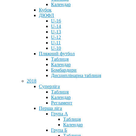
Календар
Кубок
ДЮФЛ
U-16
U-14
U-13
U-12
U-11
U-10
Пляжний футбол
Таблиця
Календар
Бомбардири
Дисциплінарна таблиця
2018
Суперліга
Таблиця
Календар
Регламент
Перша ліга
Група А
Таблиця
Календар
Група Б
Таблиця