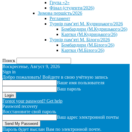
Група «2»
Фінал (студенти/2026)
⁨Зимова першість/2026⁩
Регламент
Турнір пам’яті М. Кудрицького/2026
Бомбардири (М.Кудрицького/26)
Картки (М.Кудрицького/26)
Турнір пам’яті М. Білого/2026
Бомбардири (М.Білого/26)
Картки (М.Білого/26)
Поиск
Воскресенье, Август 9, 2026
Sign in
Добро пожаловать! Войдите в свою учётную запись
Ваше имя пользователя
Ваш пароль
Forgot your password? Get help
Password recovery
Восстановите свой пароль
Ваш адрес электронной почты
Пароль будет выслан Вам по электронной почте.