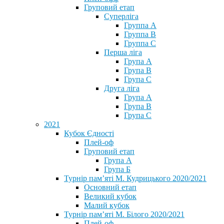
Груповий етап
Суперліга
Группа A
Группа B
Группа C
Перша ліга
Група A
Група B
Група C
Друга ліга
Група A
Група B
Група C
2021
Кубок Єдності
Плей-оф
Груповий етап
Група А
Група Б
Турнір пам’яті М. Кудрицького 2020/2021
Основний етап
Великий кубок
Малий кубок
Турнір пам’яті М. Білого 2020/2021
Плей-оф