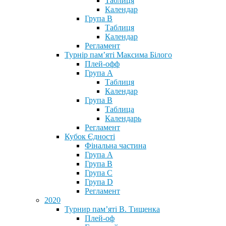
Таблиця
Календар
Група В
Таблиця
Календар
Регламент
Турнір пам’яті Максима Білого
Плей-офф
Група А
Таблиця
Календар
Група В
Таблица
Календарь
Регламент
Кубок Єдності
Фінальна частина
Група А
Група В
Група С
Група D
Регламент
2020
Турнир пам’яті В. Тищенка
Плей-оф