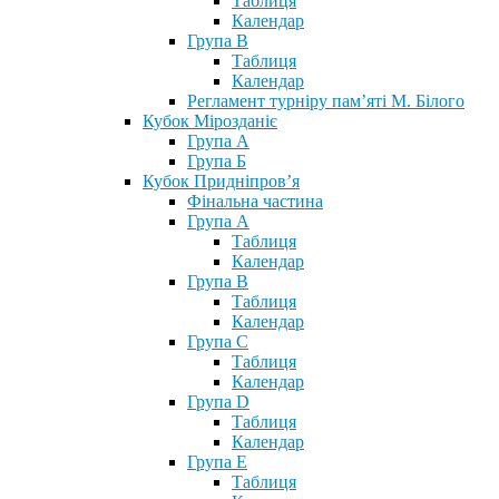
Таблиця
Календар
Група В
Таблиця
Календар
Регламент турніру пам’яті М. Білого
Кубок Мірозданіє
Група А
Група Б
Кубок Придніпров’я
Фінальна частина
Група А
Таблиця
Календар
Група В
Таблиця
Календар
Група С
Таблиця
Календар
Група D
Таблиця
Календар
Група Е
Таблиця