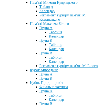
Пам`яті Миколи Кудрицького
Таблиця
Календар
Регламент турніру пам’яті М.
Кудрицького
Пам`яті Максима Білого
Група А
Таблиця
Календар
Група Б
Таблиця
Календар
Група В
Таблиця
Календар
Регламент турніру пам’яті М. Білого
Кубок Мірозданіє
Група А
Група Б
Кубок Придніпров’я
Фінальна частина
Група А
Таблиця
Календар
Група В