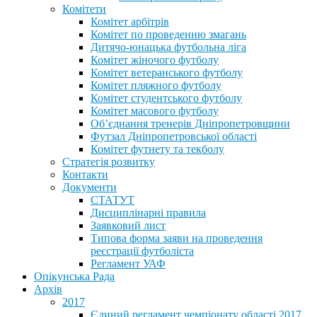
Комітети
Комітет арбітрів
Комітет по проведенню змагань
Дитячо-юнацька футбольна ліга
Комітет жіночого футболу
Комітет ветеранського футболу
Комітет пляжного футболу
Комітет студентського футболу
Комітет масового футболу
Обʼєднання тренерів Дніпропетровщини
Футзал Дніпропетровської області
Комітет футнету та текболу
Стратегія розвитку
Контакти
Документи
СТАТУТ
Дисциплінарні правила
Заявковий лист
Типова форма заяви на проведення
реєстрації футболіста
Регламент УАФ
Опікунська Рада
Архів
2017
Єдиний регламент чемпіонату області 2017