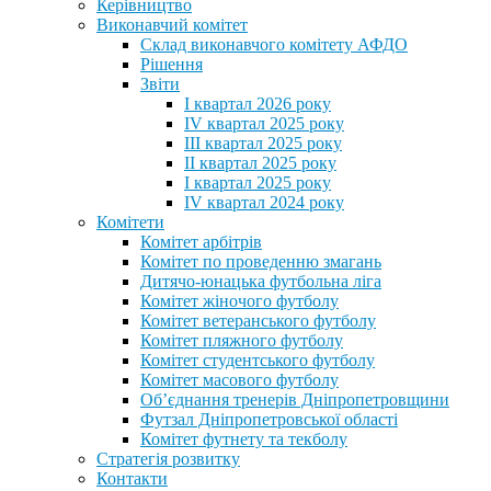
Керівництво
Виконавчий комітет
Склад виконавчого комітету АФДО
Рішення
Звіти
I квартал 2026 року
IV квартал 2025 року
III квартал 2025 року
II квартал 2025 року
I квартал 2025 року
IV квартал 2024 року
Комітети
Комітет арбітрів
Комітет по проведенню змагань
Дитячо-юнацька футбольна ліга
Комітет жіночого футболу
Комітет ветеранського футболу
Комітет пляжного футболу
Комітет студентського футболу
Комітет масового футболу
Обʼєднання тренерів Дніпропетровщини
Футзал Дніпропетровської області
Комітет футнету та текболу
Стратегія розвитку
Контакти