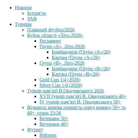
Новини
Інтерв’ю
УАФ
Турніри
Пляжний футбол/2026
Кубок області «Літо-2026»
Регламент
Група «А», Літо-2026
Бомбардири (Група «А»/26)
Картки (Група «А»/26)
Група «В», Літо-2026
Бомбардири (Група «В»/26)
Картки (Група «В»/26)
Gold Cup 1/4 (2026)
Silver Cup 1/4 (2026)
Турнір пам’яті В.Овадовського 2026
XVII турнір пам’яті В. Овадовського 40+
IV турнір пам’яті В. Овадовського 50+
Відкрита зимова першість серед команд 50+ та
40+, сезон 25/26
Ветерани 50+
Ветерани 40+
Футнет
Рейтинг