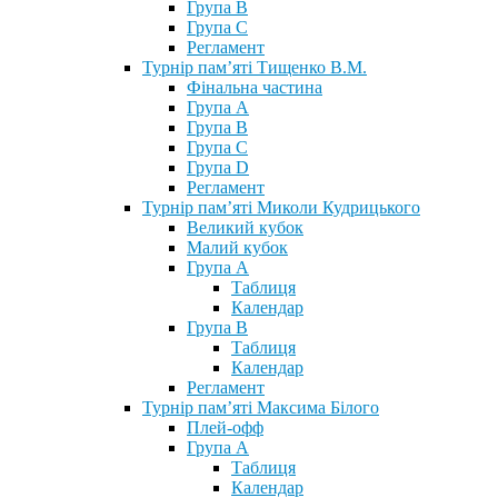
Група В
Група С
Регламент
Турнір пам’яті Тищенко В.М.
Фінальна частина
Група А
Група В
Група С
Група D
Регламент
Турнір пам’яті Миколи Кудрицького
Великий кубок
Малий кубок
Група А
Таблиця
Календар
Група В
Таблиця
Календар
Регламент
Турнір пам’яті Максима Білого
Плей-офф
Група А
Таблиця
Календар