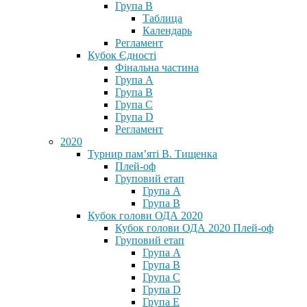
Група В
Таблица
Календарь
Регламент
Кубок Єдності
Фінальна частина
Група А
Група В
Група С
Група D
Регламент
2020
Турнир пам’яті В. Тищенка
Плей-оф
Груповий етап
Група А
Група В
Кубок голови ОДА 2020
Кубок голови ОДА 2020 Плей-оф
Груповий етап
Група A
Група B
Група C
Група D
Група E