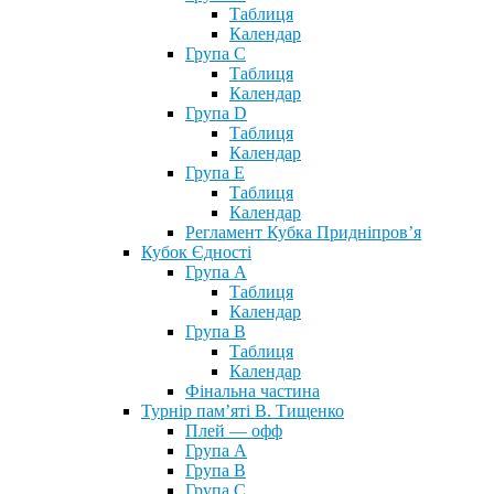
Таблиця
Календар
Група С
Таблиця
Календар
Група D
Таблиця
Календар
Група Е
Таблиця
Календар
Регламент Кубка Придніпров’я
Кубок Єдності
Група А
Таблиця
Календар
Група В
Таблиця
Календар
Фінальна частина
Турнір пам’яті В. Тищенко
Плей — офф
Група А
Група B
Група С