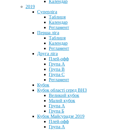
Календар
2019
Суперліга
Таблиця
Календар
Регламент
Перша ліга
Таблиця
Календар
Регламент
Друга ліга
Плей-офф
Група А
Група В
Група С
Регламент
Кубок
Кубок області серед ВНЗ
Великий кубок
Малий кубок
Група А
Група Б
Кубок Майсурадзе 2019
Плей-офф
Група А