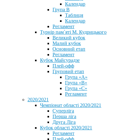
Календар
Група В
Таблиця
Календар
Регламент
Турнір пам`яті М. Кудрицького
Великий кубок
Малий кубок
Основний етап
Регламент
Кубок Майсурадзе
Плей-офф
Груповий етап
Група «А»
Група «B»
Група «C»
Регламент
2020/2021
Чемпіонат області 2020/2021
Суперліга
Перша ліга
Друга Ліга
Кубок області 2020/2021
Регламент
Плей-офф