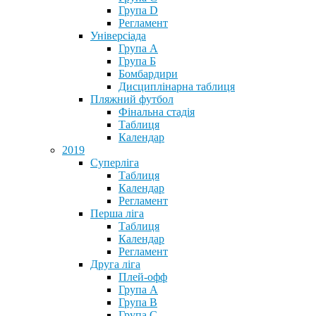
Група D
Регламент
Універсіада
Група А
Група Б
Бомбардири
Дисциплінарна таблиця
Пляжний футбол
Фінальна стадія
Таблиця
Календар
2019
Суперліга
Таблиця
Календар
Регламент
Перша ліга
Таблиця
Календар
Регламент
Друга ліга
Плей-офф
Група А
Група В
Група С