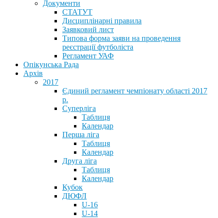
Документи
СТАТУТ
Дисциплінарні правила
Заявковий лист
Типова форма заяви на проведення
реєстрації футболіста
Регламент УАФ
Опікунська Рада
Архів
2017
Єдиний регламент чемпіонату області 2017
р.
Суперліга
Таблиця
Календар
Перша ліга
Таблиця
Календар
Друга ліга
Таблиця
Календар
Кубок
ДЮФЛ
U-16
U-14