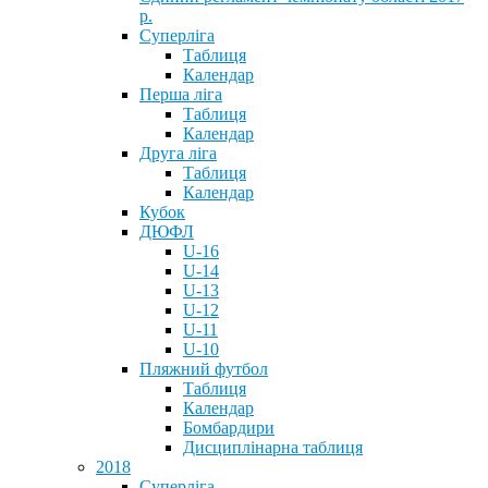
р.
Суперліга
Таблиця
Календар
Перша ліга
Таблиця
Календар
Друга ліга
Таблиця
Календар
Кубок
ДЮФЛ
U-16
U-14
U-13
U-12
U-11
U-10
Пляжний футбол
Таблиця
Календар
Бомбардири
Дисциплінарна таблиця
2018
Суперліга