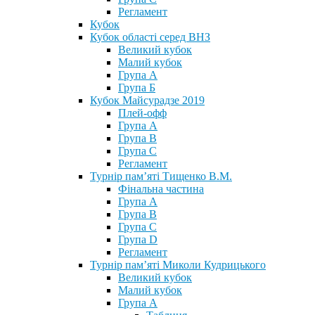
Регламент
Кубок
Кубок області серед ВНЗ
Великий кубок
Малий кубок
Група А
Група Б
Кубок Майсурадзе 2019
Плей-офф
Група А
Група В
Група С
Регламент
Турнір пам’яті Тищенко В.М.
Фінальна частина
Група А
Група В
Група С
Група D
Регламент
Турнір пам’яті Миколи Кудрицького
Великий кубок
Малий кубок
Група А