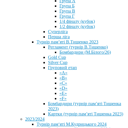
Група А
Група Б
Група В
Група Г
1/4 фіналу (кубок)
1/2 фіналу (кубок)
Суперліга
Перша ліга
Турнір пам’яті В.Тищенко 2023
Регламент (турнір В.Тищенко)
Бомбардири (М.Білого/26)
Gold Cup
Silver Cup
Груповий етап
«А»
«В»
«С»
«D»
«Е»
«F»
Бомбардири (турнір пам’яті Тищенка
2023)
Картки (турнір пам’яті Тищенка 2023)
2023/2024
⁨Турнір пам‘яті М.Кудрицького 2024