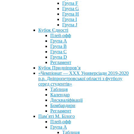
Група F
Група G
Група H
Група I
Група J
Кубок Єдності
Плей-офф
Група А
Група В
Група С
Група D
Регламент
Кубок Придніпров’я
«Чемпіонат — ХХХ Универсіади 2019-2020
р.р. Дніпропетровської області з футболу
серед студентів»
Таблиця
Календар
Дискваліфікації
Бомбардири
Регламент
Пам`яті М. Білого
Плей-офф
Група А
Таблиця