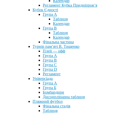
Календар
Регламент Кубка Придніпров’я
Кубок Єдності
Група А
Таблиця
Календар
Група В
Таблиця
Календар
Фінальна частина
Турнір пам’яті В. Тищенко
Плей — офф
Група А
Група B
Група С
Група D
Регламент
Універсіада
Група А
Група Б
Бомбардири
Дисциплінарна таблиця
Пляжний футбол
Фінальна стадія
Таблиця