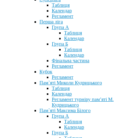
Таблиця
Календар
Регламент
Перша ліга
Група А
Таблиця
Календар
Група Б
Таблиця
Календар
Фінальна частина
Регламент
Кубок
Регламент
Пам`яті Миколи Кудрицького
Таблиця
Календар
Регламент турніру пам’яті М.
Кудрицького
Пам`яті Максима Білого
Група А
Таблиця
Календар
Група Б