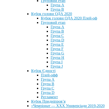
Груповий етап
Група А
Група В
Кубок голови ОДА 2020
Кубок голови ОДА 2020 Плей-оф
Груповий етап
Група A
Група B
Група C
Група D
Група E
Група F
Група G
Група H
Група I
Група J
Кубок Єдності
Плей-офф
Група А
Група В
Група С
Група D
Регламент
Кубок Придніпров’я
«Чемпіонат — ХХХ Универсіади 2019-2020