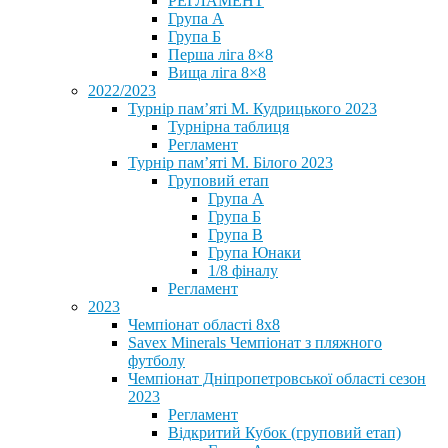
РЕГЛАМЕНТ
Група А
Група Б
Перша ліга 8×8
Вища ліга 8×8
2022/2023
Турнір пам’яті М. Кудрицького 2023
Турнірна таблиця
Регламент
Турнір пам’яті М. Білого 2023
Груповий етап
Група А
Група Б
Група В
Група Юнаки
1/8 фіналу
Регламент
2023
Чемпіонат області 8х8
Savex Minerals Чемпіонат з пляжного
футболу
Чемпіонат Дніпропетровської області сезон
2023
Регламент
Відкритий Кубок (груповий етап)