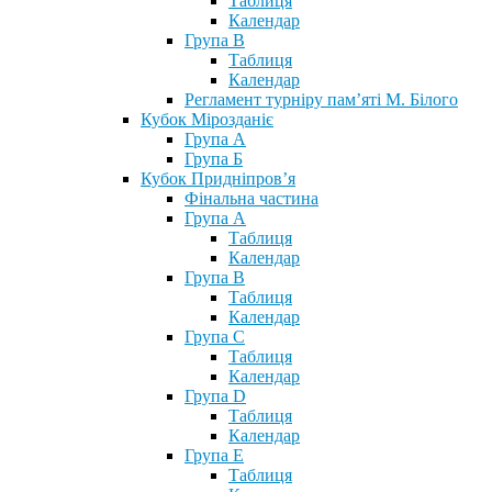
Таблиця
Календар
Група В
Таблиця
Календар
Регламент турніру пам’яті М. Білого
Кубок Мірозданіє
Група А
Група Б
Кубок Придніпров’я
Фінальна частина
Група А
Таблиця
Календар
Група В
Таблиця
Календар
Група С
Таблиця
Календар
Група D
Таблиця
Календар
Група Е
Таблиця