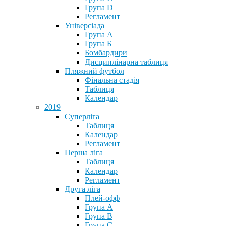
Група D
Регламент
Універсіада
Група А
Група Б
Бомбардири
Дисциплінарна таблиця
Пляжний футбол
Фінальна стадія
Таблиця
Календар
2019
Суперліга
Таблиця
Календар
Регламент
Перша ліга
Таблиця
Календар
Регламент
Друга ліга
Плей-офф
Група А
Група В
Група С