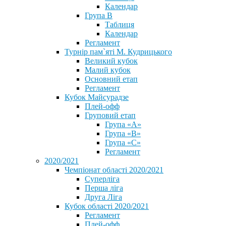
Календар
Група В
Таблиця
Календар
Регламент
Турнір пам`яті М. Кудрицького
Великий кубок
Малий кубок
Основний етап
Регламент
Кубок Майсурадзе
Плей-офф
Груповий етап
Група «А»
Група «B»
Група «C»
Регламент
2020/2021
Чемпіонат області 2020/2021
Суперліга
Перша ліга
Друга Ліга
Кубок області 2020/2021
Регламент
Плей-офф