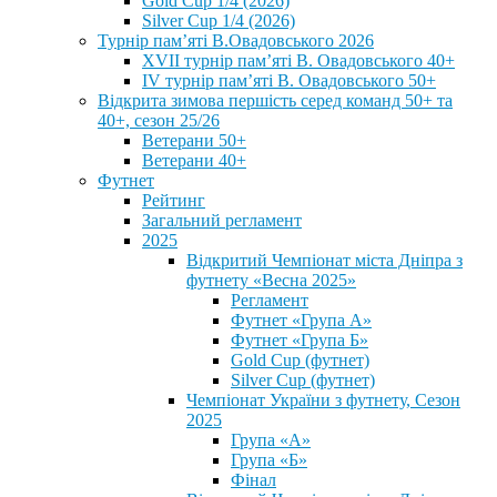
Gold Cup 1/4 (2026)
Silver Cup 1/4 (2026)
Турнір пам’яті В.Овадовського 2026
XVII турнір пам’яті В. Овадовського 40+
IV турнір пам’яті В. Овадовського 50+
Відкрита зимова першість серед команд 50+ та
40+, сезон 25/26
Ветерани 50+
Ветерани 40+
Футнет
Рейтинг
Загальний регламент
2025
Відкритий Чемпіонат міста Дніпра з
футнету «Весна 2025»
Регламент
Футнет «Група А»
Футнет «Група Б»
Gold Cup (футнет)
Silver Cup (футнет)
Чемпіонат України з футнету, Сезон
2025
Група «А»
Група «Б»
Фінал