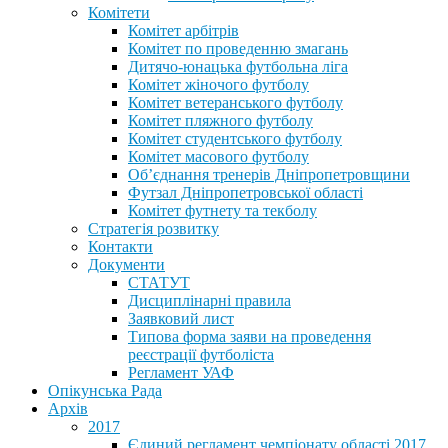
Комітети
Комітет арбітрів
Комітет по проведенню змагань
Дитячо-юнацька футбольна ліга
Комітет жіночого футболу
Комітет ветеранського футболу
Комітет пляжного футболу
Комітет студентського футболу
Комітет масового футболу
Обʼєднання тренерів Дніпропетровщини
Футзал Дніпропетровської області
Комітет футнету та текболу
Стратегія розвитку
Контакти
Документи
СТАТУТ
Дисциплінарні правила
Заявковий лист
Типова форма заяви на проведення
реєстрації футболіста
Регламент УАФ
Опікунська Рада
Архів
2017
Єдиний регламент чемпіонату області 2017