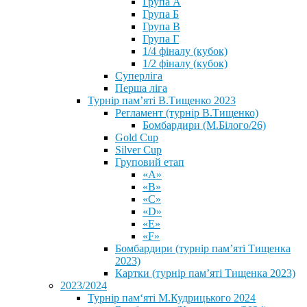
Група А
Група Б
Група В
Група Г
1/4 фіналу (кубок)
1/2 фіналу (кубок)
Суперліга
Перша ліга
Турнір пам’яті В.Тищенко 2023
Регламент (турнір В.Тищенко)
Бомбардири (М.Білого/26)
Gold Cup
Silver Cup
Груповий етап
«А»
«В»
«С»
«D»
«Е»
«F»
Бомбардири (турнір пам’яті Тищенка
2023)
Картки (турнір пам’яті Тищенка 2023)
2023/2024
⁨Турнір пам‘яті М.Кудрицького 2024