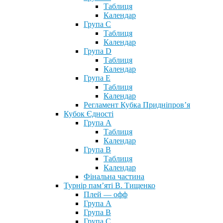
Таблиця
Календар
Група С
Таблиця
Календар
Група D
Таблиця
Календар
Група Е
Таблиця
Календар
Регламент Кубка Придніпров’я
Кубок Єдності
Група А
Таблиця
Календар
Група В
Таблиця
Календар
Фінальна частина
Турнір пам’яті В. Тищенко
Плей — офф
Група А
Група B
Група С