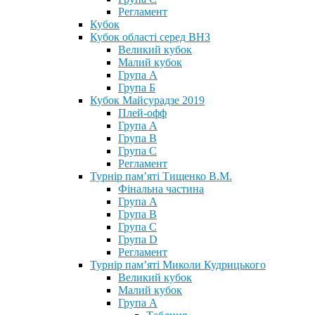
Регламент
Кубок
Кубок області серед ВНЗ
Великий кубок
Малий кубок
Група А
Група Б
Кубок Майсурадзе 2019
Плей-офф
Група А
Група В
Група С
Регламент
Турнір пам’яті Тищенко В.М.
Фінальна частина
Група А
Група В
Група С
Група D
Регламент
Турнір пам’яті Миколи Кудрицького
Великий кубок
Малий кубок
Група А