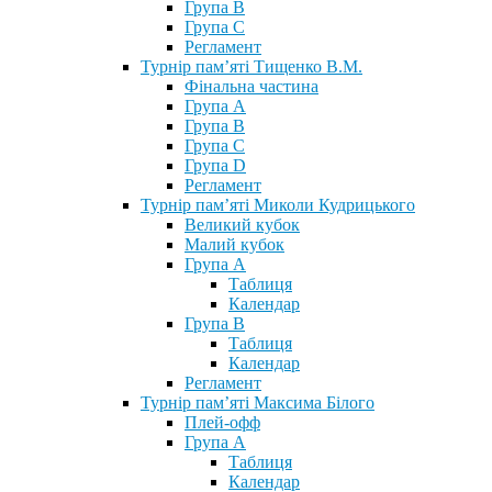
Група В
Група С
Регламент
Турнір пам’яті Тищенко В.М.
Фінальна частина
Група А
Група В
Група С
Група D
Регламент
Турнір пам’яті Миколи Кудрицького
Великий кубок
Малий кубок
Група А
Таблиця
Календар
Група В
Таблиця
Календар
Регламент
Турнір пам’яті Максима Білого
Плей-офф
Група А
Таблиця
Календар