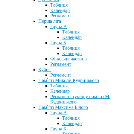
Таблиця
Календар
Регламент
Перша ліга
Група А
Таблиця
Календар
Група Б
Таблиця
Календар
Фінальна частина
Регламент
Кубок
Регламент
Пам`яті Миколи Кудрицького
Таблиця
Календар
Регламент турніру пам’яті М.
Кудрицького
Пам`яті Максима Білого
Група А
Таблиця
Календар
Група Б