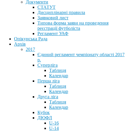
Документи
СТАТУТ
Дисциплінарні правила
Заявковий лист
Типова форма заяви на проведення
реєстрації футболіста
Регламент УАФ
Опікунська Рада
Архів
2017
Єдиний регламент чемпіонату області 2017
р.
Суперліга
Таблиця
Календар
Перша ліга
Таблиця
Календар
Друга ліга
Таблиця
Календар
Кубок
ДЮФЛ
U-16
U-14