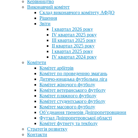
Керівництво
Виконавчий комітет
Склад виконавчого комітету АФДО
Рішення
Звіти
I квартал 2026 року
IV квартал 2025 року
III квартал 2025 року
II квартал 2025 року
I квартал 2025 року
IV квартал 2024 року
Комітети
Комітет арбітрів
Комітет по проведенню змагань
Дитячо-юнацька футбольна ліга
Комітет жіночого футболу
Комітет ветеранського футболу
Комітет пляжного футболу
Комітет студентського футболу
Комітет масового футболу
Обʼєднання тренерів Дніпропетровщини
Футзал Дніпропетровської області
Комітет футнету та текболу
Стратегія розвитку
Контакти