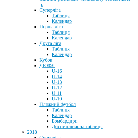
р.
Суперліга
Таблиця
Календар
Перша ліга
Таблиця
Календар
Друга ліга
Таблиця
Календар
Кубок
ДЮФЛ
U-16
U-14
U-13
U-12
U-11
U-10
Пляжний футбол
Таблиця
Календар
Бомбардири
Дисциплінарна таблиця
2018
Суперліга