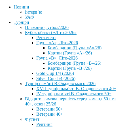
Новини
Інтерв’ю
УАФ
Турніри
Пляжний футбол/2026
Кубок області «Літо-2026»
Регламент
Група «А», Літо-2026
Бомбардири (Група «А»/26)
Картки (Група «А»/26)
Група «В», Літо-2026
Бомбардири (Група «В»/26)
Картки (Група «В»/26)
Gold Cup 1/4 (2026)
Silver Cup 1/4 (2026)
Турнір пам’яті В.Овадовського 2026
XVII турнір пам’яті В. Овадовського 40+
IV турнір пам’яті В. Овадовського 50+
Відкрита зимова першість серед команд 50+ та
40+, сезон 25/26
Ветерани 50+
Ветерани 40+
Футнет
Рейтинг