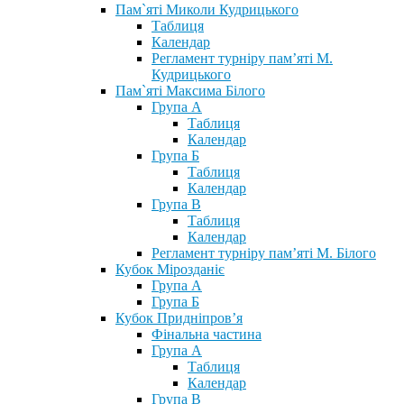
Пам`яті Миколи Кудрицького
Таблиця
Календар
Регламент турніру пам’яті М.
Кудрицького
Пам`яті Максима Білого
Група А
Таблиця
Календар
Група Б
Таблиця
Календар
Група В
Таблиця
Календар
Регламент турніру пам’яті М. Білого
Кубок Мірозданіє
Група А
Група Б
Кубок Придніпров’я
Фінальна частина
Група А
Таблиця
Календар
Група В