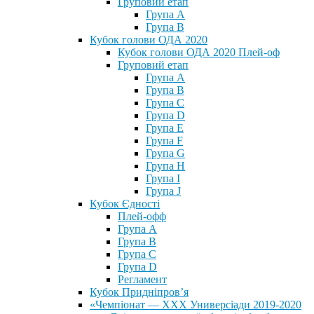
Груповий етап
Група А
Група В
Кубок голови ОДА 2020
Кубок голови ОДА 2020 Плей-оф
Груповий етап
Група A
Група B
Група C
Група D
Група E
Група F
Група G
Група H
Група I
Група J
Кубок Єдності
Плей-офф
Група А
Група В
Група С
Група D
Регламент
Кубок Придніпров’я
«Чемпіонат — ХХХ Универсіади 2019-2020