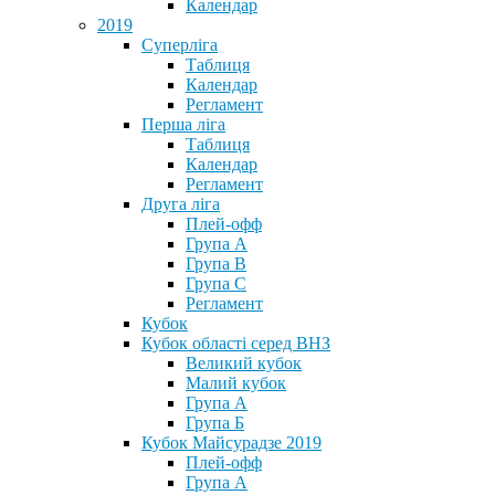
Календар
2019
Суперліга
Таблиця
Календар
Регламент
Перша ліга
Таблиця
Календар
Регламент
Друга ліга
Плей-офф
Група А
Група В
Група С
Регламент
Кубок
Кубок області серед ВНЗ
Великий кубок
Малий кубок
Група А
Група Б
Кубок Майсурадзе 2019
Плей-офф
Група А