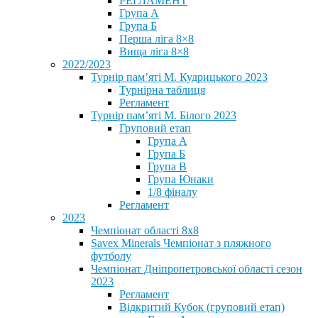
РЕГЛАМЕНТ
Група А
Група Б
Перша ліга 8×8
Вища ліга 8×8
2022/2023
Турнір пам’яті М. Кудрицького 2023
Турнірна таблиця
Регламент
Турнір пам’яті М. Білого 2023
Груповий етап
Група А
Група Б
Група В
Група Юнаки
1/8 фіналу
Регламент
2023
Чемпіонат області 8х8
Savex Minerals Чемпіонат з пляжного
футболу
Чемпіонат Дніпропетровської області сезон
2023
Регламент
Відкритий Кубок (груповий етап)