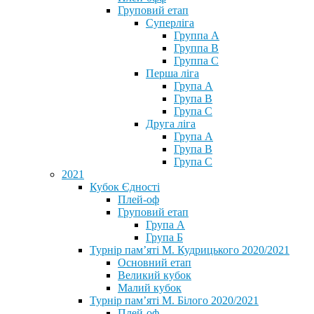
Груповий етап
Суперліга
Группа A
Группа B
Группа C
Перша ліга
Група A
Група B
Група C
Друга ліга
Група A
Група B
Група C
2021
Кубок Єдності
Плей-оф
Груповий етап
Група А
Група Б
Турнір пам’яті М. Кудрицького 2020/2021
Основний етап
Великий кубок
Малий кубок
Турнір пам’яті М. Білого 2020/2021
Плей-оф