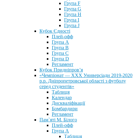
Група F
Група G
Група H
Група I
Група J
Кубок Єдності
Плей-офф
Група А
Група В
Група С
Група D
Регламент
Кубок Придніпров’я
«Чемпіонат — ХХХ Универсіади 2019-2020
р.р. Дніпропетровської області з футболу
серед студентів»
Таблиця
Календар
Дискваліфікації
Бомбардири
Регламент
Пам`яті М. Білого
Плей-офф
Група А
Таблиця