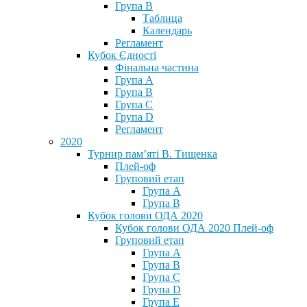
Група В
Таблица
Календарь
Регламент
Кубок Єдності
Фінальна частина
Група А
Група В
Група С
Група D
Регламент
2020
Турнир пам’яті В. Тищенка
Плей-оф
Груповий етап
Група А
Група В
Кубок голови ОДА 2020
Кубок голови ОДА 2020 Плей-оф
Груповий етап
Група A
Група B
Група C
Група D
Група E