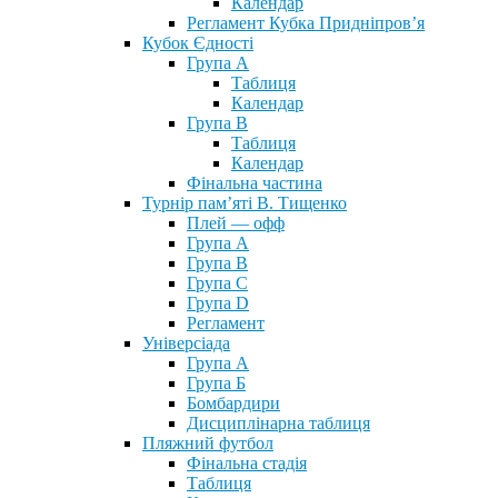
Календар
Регламент Кубка Придніпров’я
Кубок Єдності
Група А
Таблиця
Календар
Група В
Таблиця
Календар
Фінальна частина
Турнір пам’яті В. Тищенко
Плей — офф
Група А
Група B
Група С
Група D
Регламент
Універсіада
Група А
Група Б
Бомбардири
Дисциплінарна таблиця
Пляжний футбол
Фінальна стадія
Таблиця