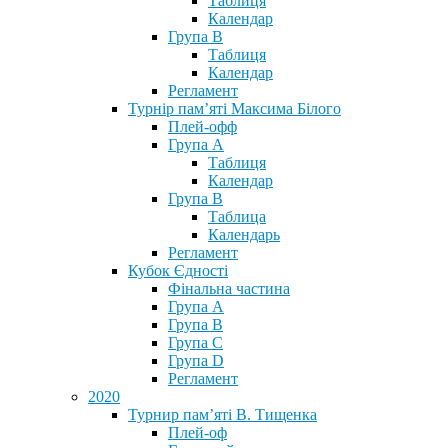
Таблиця
Календар
Група В
Таблиця
Календар
Регламент
Турнір пам’яті Максима Білого
Плей-офф
Група А
Таблиця
Календар
Група В
Таблица
Календарь
Регламент
Кубок Єдності
Фінальна частина
Група А
Група В
Група С
Група D
Регламент
2020
Турнир пам’яті В. Тищенка
Плей-оф