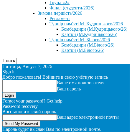
Група «2»
Фінал (студенти/2026)
⁨Зимова першість/2026⁩
Регламент
Турнір пам’яті М. Кудрицького/2026
Бомбардири (М.Кудрицького/26)
Картки (М.Кудрицького/26)
Турнір пам’яті М. Білого/2026
Бомбардири (М.Білого/26)
Картки (М.Білого/26)
Поиск
Пятница, Август 7, 2026
Sign in
Добро пожаловать! Войдите в свою учётную запись
Ваше имя пользователя
Ваш пароль
Forgot your password? Get help
Password recovery
Восстановите свой пароль
Ваш адрес электронной почты
Пароль будет выслан Вам по электронной почте.