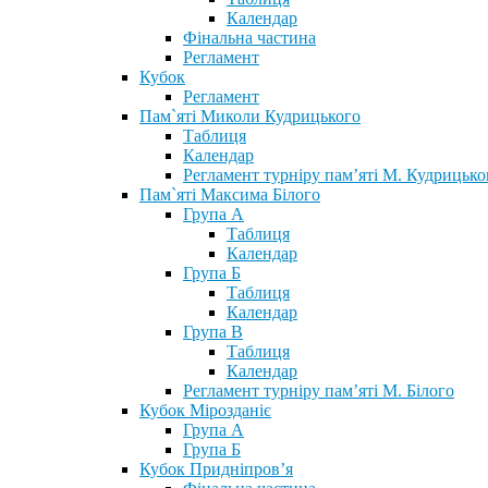
Календар
Фінальна частина
Регламент
Кубок
Регламент
Пам`яті Миколи Кудрицького
Таблиця
Календар
Регламент турніру пам’яті М. Кудрицько
Пам`яті Максима Білого
Група А
Таблиця
Календар
Група Б
Таблиця
Календар
Група В
Таблиця
Календар
Регламент турніру пам’яті М. Білого
Кубок Мірозданіє
Група А
Група Б
Кубок Придніпров’я