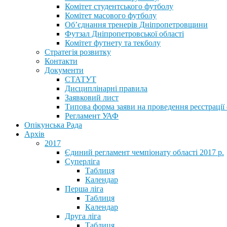
Комітет студентського футболу
Комітет масового футболу
Обʼєднання тренерів Дніпропетровщини
Футзал Дніпропетровської області
Комітет футнету та текболу
Стратегія розвитку
Контакти
Документи
СТАТУТ
Дисциплінарні правила
Заявковий лист
Типова форма заяви на проведення реєстрації
Регламент УАФ
Опікунська Рада
Архів
2017
Єдиний регламент чемпіонату області 2017 р.
Суперліга
Таблиця
Календар
Перша ліга
Таблиця
Календар
Друга ліга
Таблиця