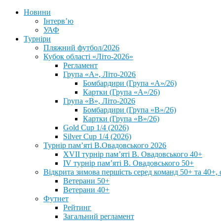
Новини
Інтерв’ю
УАФ
Турніри
Пляжний футбол/2026
Кубок області «Літо-2026»
Регламент
Група «А», Літо-2026
Бомбардири (Група «А»/26)
Картки (Група «А»/26)
Група «В», Літо-2026
Бомбардири (Група «В»/26)
Картки (Група «В»/26)
Gold Cup 1/4 (2026)
Silver Cup 1/4 (2026)
Турнір пам’яті В.Овадовського 2026
XVII турнір пам’яті В. Овадовського 40+
IV турнір пам’яті В. Овадовського 50+
Відкрита зимова першість серед команд 50+ та 40+, 
Ветерани 50+
Ветерани 40+
Футнет
Рейтинг
Загальний регламент