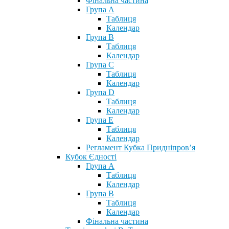
Фінальна частина
Група А
Таблиця
Календар
Група В
Таблиця
Календар
Група С
Таблиця
Календар
Група D
Таблиця
Календар
Група Е
Таблиця
Календар
Регламент Кубка Придніпров’я
Кубок Єдності
Група А
Таблиця
Календар
Група В
Таблиця
Календар
Фінальна частина