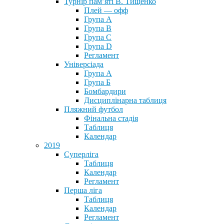
Турнір пам’яті В. Тищенко
Плей — офф
Група А
Група B
Група С
Група D
Регламент
Універсіада
Група А
Група Б
Бомбардири
Дисциплінарна таблиця
Пляжний футбол
Фінальна стадія
Таблиця
Календар
2019
Суперліга
Таблиця
Календар
Регламент
Перша ліга
Таблиця
Календар
Регламент