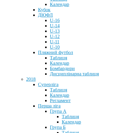
Календар
Кубок
ДЮФЛ
U-16
U-14
U-13
U-12
U-11
U-10
Пляжний футбол
Таблиця
Календар
Бомбардири
Дисциплінарна таблиця
2018
Суперліга
Таблиця
Календар
Регламент
Перша ліга
Група А
Таблиця
Календар
Група Б
Таблиця