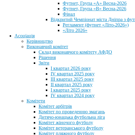
Футнет, Група «А» Весна-2026
Футнет, Група «В» Весна-2026
Фінал
Відкритий Чемпіонат міста Дніпра з фут
Регламент (футнет «Літо-2026»)
«Літо 2026»
Асоціація
Керівництво
Виконавчий комітет
Склад виконавчого комітету АФДО
Рішення
Звіти
I квартал 2026 року
IV квартал 2025 року
III квартал 2025 року
II квартал 2025 року
I квартал 2025 року
IV квартал 2024 року
Комітети
Комітет арбітрів
Комітет по проведенню змагань
Дитячо-юнацька футбольна ліга
Комітет жіночого футболу
Комітет ветеранського футболу
Комітет пляжного футболу