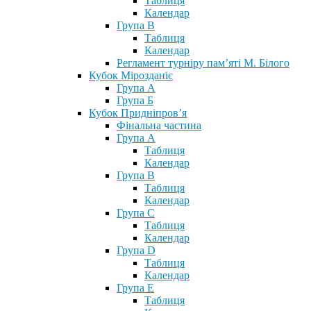
Таблиця
Календар
Група В
Таблиця
Календар
Регламент турніру пам’яті М. Білого
Кубок Мірозданіє
Група А
Група Б
Кубок Придніпров’я
Фінальна частина
Група А
Таблиця
Календар
Група В
Таблиця
Календар
Група С
Таблиця
Календар
Група D
Таблиця
Календар
Група Е
Таблиця