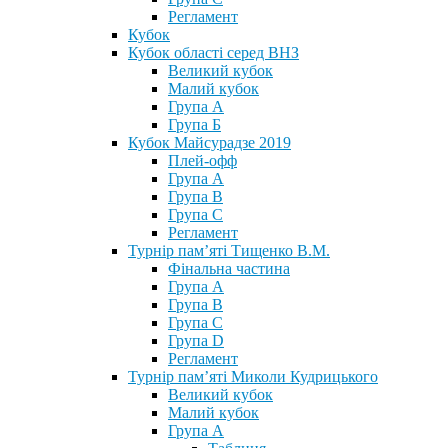
Регламент
Кубок
Кубок області серед ВНЗ
Великий кубок
Малий кубок
Група А
Група Б
Кубок Майсурадзе 2019
Плей-офф
Група А
Група В
Група С
Регламент
Турнір пам’яті Тищенко В.М.
Фінальна частина
Група А
Група В
Група С
Група D
Регламент
Турнір пам’яті Миколи Кудрицького
Великий кубок
Малий кубок
Група А