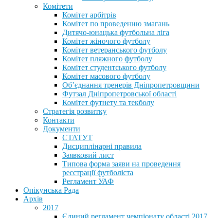
Комітети
Комітет арбітрів
Комітет по проведенню змагань
Дитячо-юнацька футбольна ліга
Комітет жіночого футболу
Комітет ветеранського футболу
Комітет пляжного футболу
Комітет студентського футболу
Комітет масового футболу
Обʼєднання тренерів Дніпропетровщини
Футзал Дніпропетровської області
Комітет футнету та текболу
Стратегія розвитку
Контакти
Документи
СТАТУТ
Дисциплінарні правила
Заявковий лист
Типова форма заяви на проведення
реєстрації футболіста
Регламент УАФ
Опікунська Рада
Архів
2017
Єдиний регламент чемпіонату області 2017