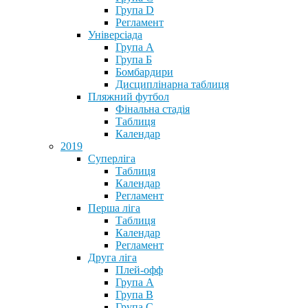
Група D
Регламент
Універсіада
Група А
Група Б
Бомбардири
Дисциплінарна таблиця
Пляжний футбол
Фінальна стадія
Таблиця
Календар
2019
Суперліга
Таблиця
Календар
Регламент
Перша ліга
Таблиця
Календар
Регламент
Друга ліга
Плей-офф
Група А
Група В
Група С