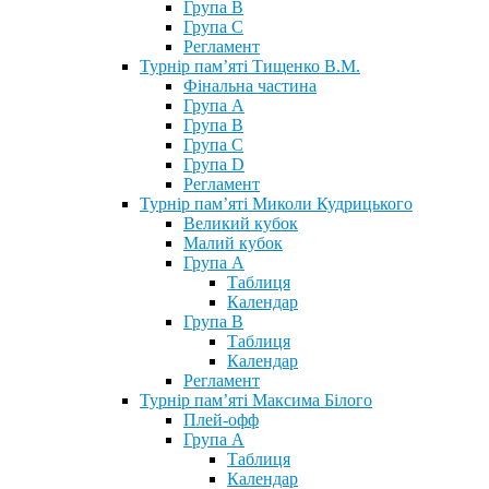
Група В
Група С
Регламент
Турнір пам’яті Тищенко В.М.
Фінальна частина
Група А
Група В
Група С
Група D
Регламент
Турнір пам’яті Миколи Кудрицького
Великий кубок
Малий кубок
Група А
Таблиця
Календар
Група В
Таблиця
Календар
Регламент
Турнір пам’яті Максима Білого
Плей-офф
Група А
Таблиця
Календар