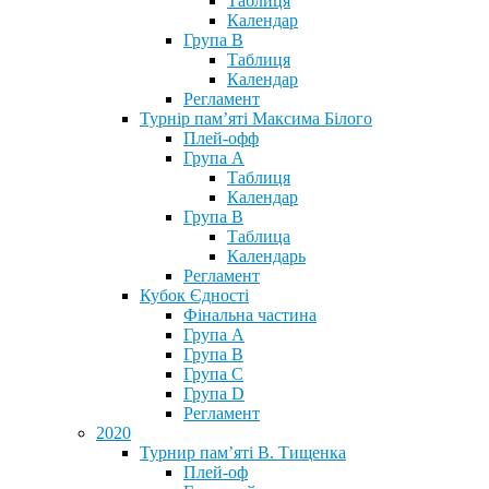
Таблиця
Календар
Група В
Таблиця
Календар
Регламент
Турнір пам’яті Максима Білого
Плей-офф
Група А
Таблиця
Календар
Група В
Таблица
Календарь
Регламент
Кубок Єдності
Фінальна частина
Група А
Група В
Група С
Група D
Регламент
2020
Турнир пам’яті В. Тищенка
Плей-оф