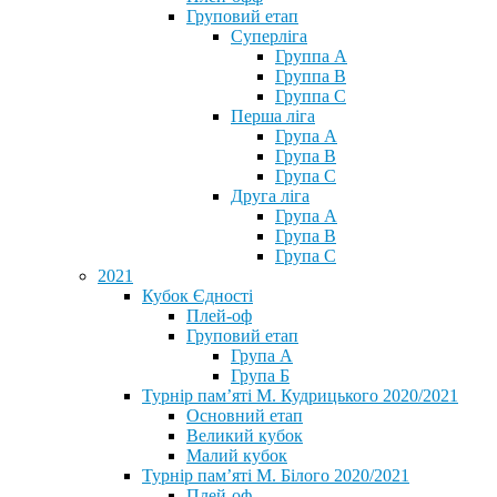
Груповий етап
Суперліга
Группа A
Группа B
Группа C
Перша ліга
Група A
Група B
Група C
Друга ліга
Група A
Група B
Група C
2021
Кубок Єдності
Плей-оф
Груповий етап
Група А
Група Б
Турнір пам’яті М. Кудрицького 2020/2021
Основний етап
Великий кубок
Малий кубок
Турнір пам’яті М. Білого 2020/2021
Плей-оф