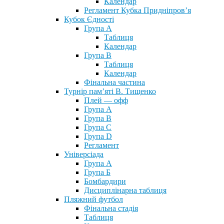
Календар
Регламент Кубка Придніпров’я
Кубок Єдності
Група А
Таблиця
Календар
Група В
Таблиця
Календар
Фінальна частина
Турнір пам’яті В. Тищенко
Плей — офф
Група А
Група B
Група С
Група D
Регламент
Універсіада
Група А
Група Б
Бомбардири
Дисциплінарна таблиця
Пляжний футбол
Фінальна стадія
Таблиця