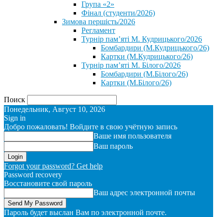
Група «2»
Фінал (студенти/2026)
⁨Зимова першість/2026⁩
Регламент
Турнір пам’яті М. Кудрицького/2026
Бомбардири (М.Кудрицького/26)
Картки (М.Кудрицького/26)
Турнір пам’яті М. Білого/2026
Бомбардири (М.Білого/26)
Картки (М.Білого/26)
Поиск
Понедельник, Август 10, 2026
Sign in
Добро пожаловать! Войдите в свою учётную запись
Ваше имя пользователя
Ваш пароль
Forgot your password? Get help
Password recovery
Восстановите свой пароль
Ваш адрес электронной почты
Пароль будет выслан Вам по электронной почте.