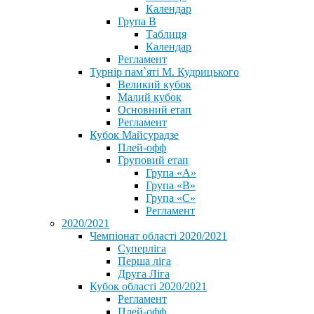
Календар
Група В
Таблиця
Календар
Регламент
Турнір пам`яті М. Кудрицького
Великий кубок
Малий кубок
Основний етап
Регламент
Кубок Майсурадзе
Плей-офф
Груповий етап
Група «А»
Група «B»
Група «C»
Регламент
2020/2021
Чемпіонат області 2020/2021
Суперліга
Перша ліга
Друга Ліга
Кубок області 2020/2021
Регламент
Плей-офф