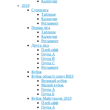
Календар
2019
Суперліга
Таблиця
Календар
Регламент
Перша ліга
Таблиця
Календар
Регламент
Друга ліга
Плей-офф
Група А
Група В
Група С
Регламент
Кубок
Кубок області серед ВНЗ
Великий кубок
Малий кубок
Група А
Група Б
Кубок Майсурадзе 2019
Плей-офф
Група А