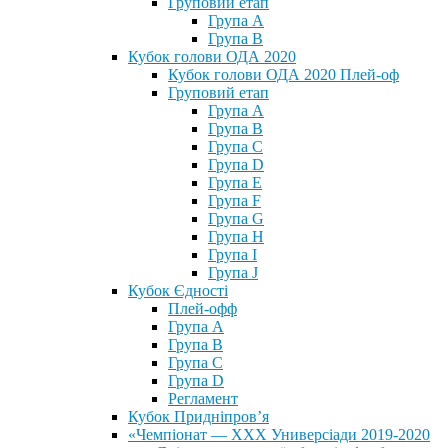
Груповий етап
Група А
Група В
Кубок голови ОДА 2020
Кубок голови ОДА 2020 Плей-оф
Груповий етап
Група A
Група B
Група C
Група D
Група E
Група F
Група G
Група H
Група I
Група J
Кубок Єдності
Плей-офф
Група А
Група В
Група С
Група D
Регламент
Кубок Придніпров’я
«Чемпіонат — ХХХ Универсіади 2019-2020