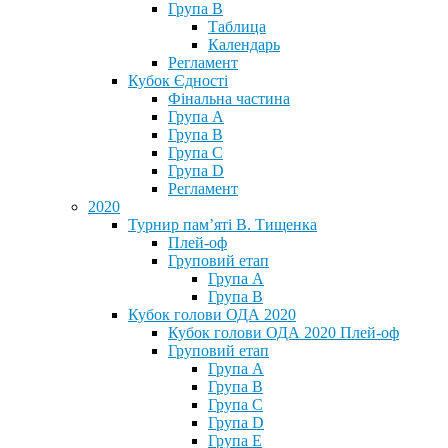
Група В
Таблица
Календарь
Регламент
Кубок Єдності
Фінальна частина
Група А
Група В
Група С
Група D
Регламент
2020
Турнир пам’яті В. Тищенка
Плей-оф
Груповий етап
Група А
Група В
Кубок голови ОДА 2020
Кубок голови ОДА 2020 Плей-оф
Груповий етап
Група A
Група B
Група C
Група D
Група E