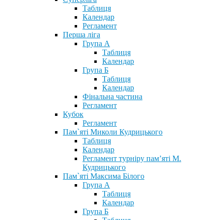
Таблиця
Календар
Регламент
Перша ліга
Група А
Таблиця
Календар
Група Б
Таблиця
Календар
Фінальна частина
Регламент
Кубок
Регламент
Пам`яті Миколи Кудрицького
Таблиця
Календар
Регламент турніру пам’яті М.
Кудрицького
Пам`яті Максима Білого
Група А
Таблиця
Календар
Група Б