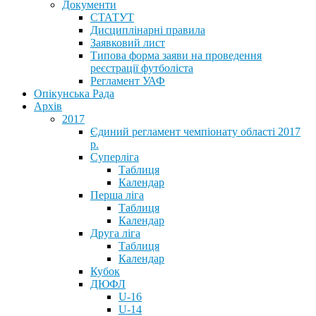
Документи
СТАТУТ
Дисциплінарні правила
Заявковий лист
Типова форма заяви на проведення
реєстрації футболіста
Регламент УАФ
Опікунська Рада
Архів
2017
Єдиний регламент чемпіонату області 2017
р.
Суперліга
Таблиця
Календар
Перша ліга
Таблиця
Календар
Друга ліга
Таблиця
Календар
Кубок
ДЮФЛ
U-16
U-14