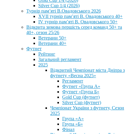
Gold Cup 1/4 (2026)
Silver Cup 1/4 (2026)
Турнір пам’яті В.Овадовського 2026
XVII турнір пам’яті В. Овадовського 40+
IV турнір пам’яті В. Овадовського 50+
Відкрита зимова першість серед команд 50+ та
40+, сезон 25/26
Ветерани 50+
Ветерани 40+
Футнет
Рейтинг
Загальний регламент
2025
Відкритий Чемпіонат міста Дніпра з
футнету «Весна 2025»
Регламент
Футнет «Група А»
Футнет «Група Б»
Gold Cup (футнет)
Silver Cup (футнет)
Чемпіонат України з футнету, Сезон
2025
Група «А»
Група «Б»
Фінал