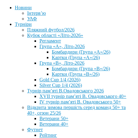
Новини
Інтерв’ю
УАФ
Турніри
Пляжний футбол/2026
Кубок області «Літо-2026»
Регламент
Група «А», Літо-2026
Бомбардири (Група «А»/26)
Картки (Група «А»/26)
Група «В», Літо-2026
Бомбардири (Група «В»/26)
Картки (Група «В»/26)
Gold Cup 1/4 (2026)
Silver Cup 1/4 (2026)
Турнір пам’яті В.Овадовського 2026
XVII турнір пам’яті В. Овадовського 40+
IV турнір пам’яті В. Овадовського 50+
Відкрита зимова першість серед команд 50+ та
40+, сезон 25/26
Ветерани 50+
Ветерани 40+
Футнет
Рейтинг