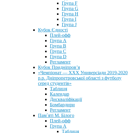
Група F
Група G
Група H
Група I
Група J
Кубок Єдності
Плей-офф
Група А
Група В
Група С
Група D
Регламент
Кубок Придніпров’я
«Чемпіонат — ХХХ Универсіади 2019-2020
р.р. Дніпропетровської області з футболу
серед студентів»
Таблиця
Календар
Дискваліфікації
Бомбардири
Регламент
Пам`яті М. Білого
Плей-офф
Група А
Таблиця