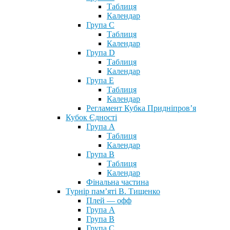
Таблиця
Календар
Група С
Таблиця
Календар
Група D
Таблиця
Календар
Група Е
Таблиця
Календар
Регламент Кубка Придніпров’я
Кубок Єдності
Група А
Таблиця
Календар
Група В
Таблиця
Календар
Фінальна частина
Турнір пам’яті В. Тищенко
Плей — офф
Група А
Група B
Група С