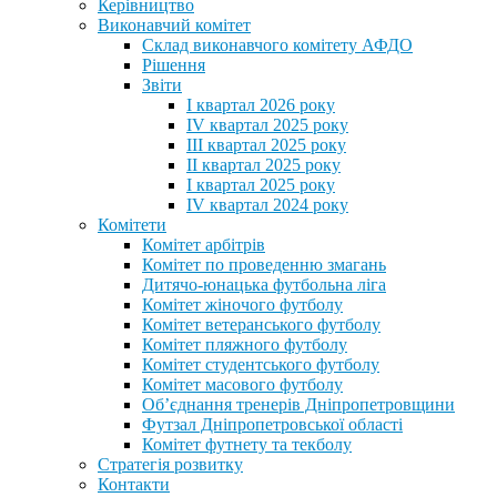
Керівництво
Виконавчий комітет
Склад виконавчого комітету АФДО
Рішення
Звіти
I квартал 2026 року
IV квартал 2025 року
III квартал 2025 року
II квартал 2025 року
I квартал 2025 року
IV квартал 2024 року
Комітети
Комітет арбітрів
Комітет по проведенню змагань
Дитячо-юнацька футбольна ліга
Комітет жіночого футболу
Комітет ветеранського футболу
Комітет пляжного футболу
Комітет студентського футболу
Комітет масового футболу
Обʼєднання тренерів Дніпропетровщини
Футзал Дніпропетровської області
Комітет футнету та текболу
Стратегія розвитку
Контакти