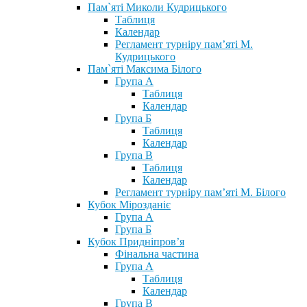
Пам`яті Миколи Кудрицького
Таблиця
Календар
Регламент турніру пам’яті М.
Кудрицького
Пам`яті Максима Білого
Група А
Таблиця
Календар
Група Б
Таблиця
Календар
Група В
Таблиця
Календар
Регламент турніру пам’яті М. Білого
Кубок Мірозданіє
Група А
Група Б
Кубок Придніпров’я
Фінальна частина
Група А
Таблиця
Календар
Група В