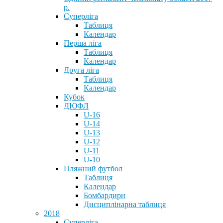
р.
Суперліга
Таблиця
Календар
Перша ліга
Таблиця
Календар
Друга ліга
Таблиця
Календар
Кубок
ДЮФЛ
U-16
U-14
U-13
U-12
U-11
U-10
Пляжний футбол
Таблиця
Календар
Бомбардири
Дисциплінарна таблиця
2018
Суперліга