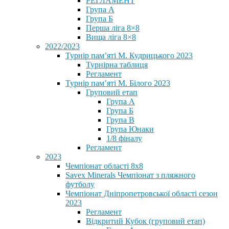
РЕГЛАМЕНТ
Група А
Група Б
Перша ліга 8×8
Вища ліга 8×8
2022/2023
Турнір пам’яті М. Кудрицького 2023
Турнірна таблиця
Регламент
Турнір пам’яті М. Білого 2023
Груповий етап
Група А
Група Б
Група В
Група Юнаки
1/8 фіналу
Регламент
2023
Чемпіонат області 8х8
Savex Minerals Чемпіонат з пляжного
футболу
Чемпіонат Дніпропетровської області сезон
2023
Регламент
Відкритий Кубок (груповий етап)