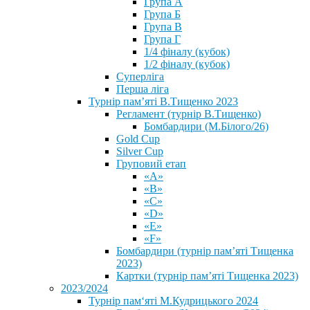
Група А
Група Б
Група В
Група Г
1/4 фіналу (кубок)
1/2 фіналу (кубок)
Суперліга
Перша ліга
Турнір пам’яті В.Тищенко 2023
Регламент (турнір В.Тищенко)
Бомбардири (М.Білого/26)
Gold Cup
Silver Cup
Груповий етап
«А»
«В»
«С»
«D»
«Е»
«F»
Бомбардири (турнір пам’яті Тищенка
2023)
Картки (турнір пам’яті Тищенка 2023)
2023/2024
⁨Турнір пам‘яті М.Кудрицького 2024