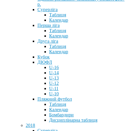
р.
Суперліга
Таблиця
Календар
Перша ліга
Таблиця
Календар
Друга ліга
Таблиця
Календар
Кубок
ДЮФЛ
U-16
U-14
U-13
U-12
U-11
U-10
Пляжний футбол
Таблиця
Календар
Бомбардири
Дисциплінарна таблиця
2018
Суперліга