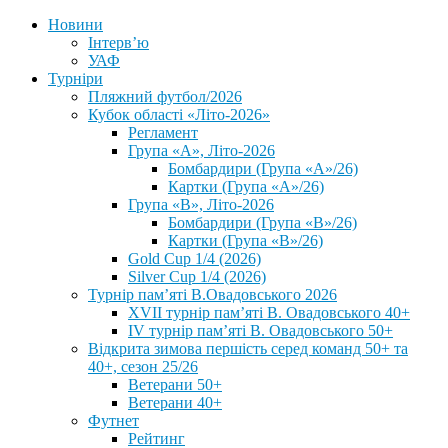
Новини
Інтерв’ю
УАФ
Турніри
Пляжний футбол/2026
Кубок області «Літо-2026»
Регламент
Група «А», Літо-2026
Бомбардири (Група «А»/26)
Картки (Група «А»/26)
Група «В», Літо-2026
Бомбардири (Група «В»/26)
Картки (Група «В»/26)
Gold Cup 1/4 (2026)
Silver Cup 1/4 (2026)
Турнір пам’яті В.Овадовського 2026
XVII турнір пам’яті В. Овадовського 40+
IV турнір пам’яті В. Овадовського 50+
Відкрита зимова першість серед команд 50+ та
40+, сезон 25/26
Ветерани 50+
Ветерани 40+
Футнет
Рейтинг