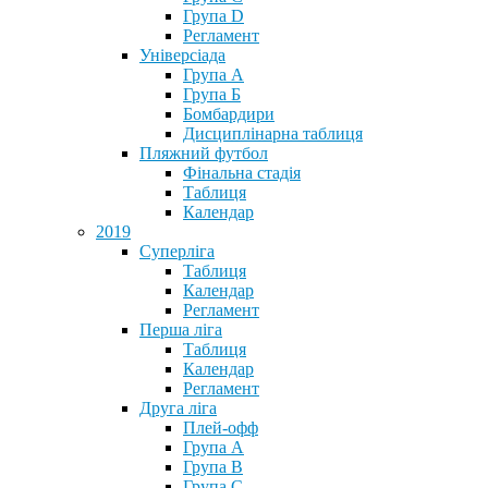
Група D
Регламент
Універсіада
Група А
Група Б
Бомбардири
Дисциплінарна таблиця
Пляжний футбол
Фінальна стадія
Таблиця
Календар
2019
Суперліга
Таблиця
Календар
Регламент
Перша ліга
Таблиця
Календар
Регламент
Друга ліга
Плей-офф
Група А
Група В
Група С