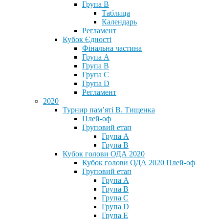
Група В
Таблица
Календарь
Регламент
Кубок Єдності
Фінальна частина
Група А
Група В
Група С
Група D
Регламент
2020
Турнир пам’яті В. Тищенка
Плей-оф
Груповий етап
Група А
Група В
Кубок голови ОДА 2020
Кубок голови ОДА 2020 Плей-оф
Груповий етап
Група A
Група B
Група C
Група D
Група E