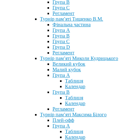
Група В
Група С
Регламент
Турнір пам’яті Тищенко В.М.
Фінальна частина
Група А
Група В
Група С
Група D
Регламент
Турнір пам’яті Миколи Кудрицького
Великий кубок
Малий кубок
Група А
Таблиця
Календар
Група В
Таблиця
Календар
Регламент
Турнір пам’яті Максима Білого
Плей-офф
Група А
Таблиця
Календар