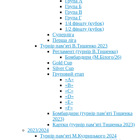
Група А
Група Б
Група В
Група Г
1/4 фіналу (кубок)
1/2 фіналу (кубок)
Суперліга
Перша ліга
Турнір пам’яті В.Тищенко 2023
Регламент (турнір В.Тищенко)
Бомбардири (М.Білого/26)
Gold Cup
Silver Cup
Груповий етап
«А»
«В»
«С»
«D»
«Е»
«F»
Бомбардири (турнір пам’яті Тищенка
2023)
Картки (турнір пам’яті Тищенка 2023)
2023/2024
⁨Турнір пам‘яті М.Кудрицького 2024