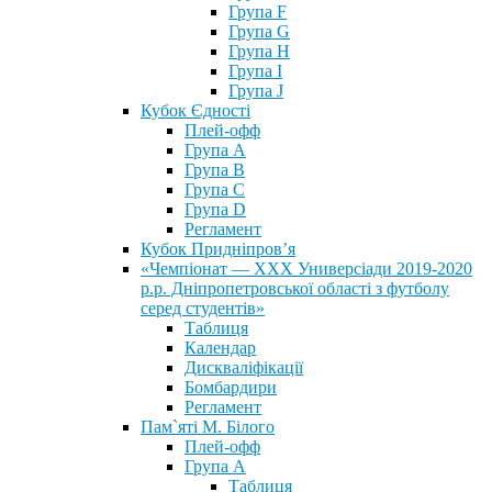
Група F
Група G
Група H
Група I
Група J
Кубок Єдності
Плей-офф
Група А
Група В
Група С
Група D
Регламент
Кубок Придніпров’я
«Чемпіонат — ХХХ Универсіади 2019-2020
р.р. Дніпропетровської області з футболу
серед студентів»
Таблиця
Календар
Дискваліфікації
Бомбардири
Регламент
Пам`яті М. Білого
Плей-офф
Група А
Таблиця