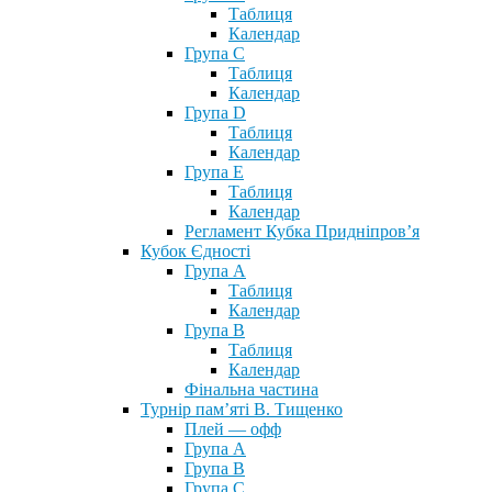
Таблиця
Календар
Група С
Таблиця
Календар
Група D
Таблиця
Календар
Група Е
Таблиця
Календар
Регламент Кубка Придніпров’я
Кубок Єдності
Група А
Таблиця
Календар
Група В
Таблиця
Календар
Фінальна частина
Турнір пам’яті В. Тищенко
Плей — офф
Група А
Група B
Група С