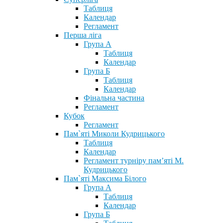
Таблиця
Календар
Регламент
Перша ліга
Група А
Таблиця
Календар
Група Б
Таблиця
Календар
Фінальна частина
Регламент
Кубок
Регламент
Пам`яті Миколи Кудрицького
Таблиця
Календар
Регламент турніру пам’яті М.
Кудрицького
Пам`яті Максима Білого
Група А
Таблиця
Календар
Група Б