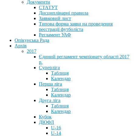
Документи
СТАТУТ
Дисциплінарні правила
Заявковий лист
Типова форма заяви на проведення
реєстрації футболіста
Регламент УАФ
Опікунська Рада
Архів
2017
Єдиний регламент чемпіонату області 2017
р.
Суперліга
Таблиця
Календар
Перша ліга
Таблиця
Календар
Друга ліга
Таблиця
Календар
Кубок
ДЮФЛ
U-16
U-14