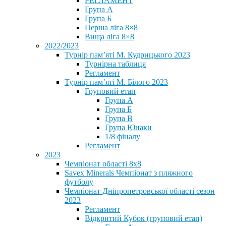
РЕГЛАМЕНТ
Група А
Група Б
Перша ліга 8×8
Вища ліга 8×8
2022/2023
Турнір пам’яті М. Кудрицького 2023
Турнірна таблиця
Регламент
Турнір пам’яті М. Білого 2023
Груповий етап
Група А
Група Б
Група В
Група Юнаки
1/8 фіналу
Регламент
2023
Чемпіонат області 8х8
Savex Minerals Чемпіонат з пляжного
футболу
Чемпіонат Дніпропетровської області сезон
2023
Регламент
Відкритий Кубок (груповий етап)