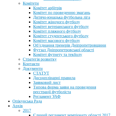
Комітети
Комітет арбітрів
Комітет по проведенню змагань
Дитячо-юнацька футбольна ліга
Комітет жіночого футболу
Комітет ветеранського футболу
Комітет пляжного футболу
Комітет студентського футболу
Комітет масового футболу
Обʼєднання тренерів Дніпропетровщини
Футзал Дніпропетровської області
Комітет футнету та текболу
Стратегія розвитку
Контакти
Документи
СТАТУТ
Дисциплінарні правила
Заявковий лист
Типова форма заяви на проведення
реєстрації футболіста
Регламент УАФ
Опікунська Рада
Архів
2017
Єдиний регламент чемпіонату області 2017