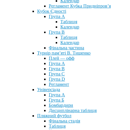
Календар
Регламент Кубка Придніпров’я
Кубок Єдності
Група А
Таблиця
Календар
Група В
Таблиця
Календар
Фінальна частина
Турнір пам’яті В. Тищенко
Плей — офф
Група А
Група B
Група С
Група D
Регламент
Універсіада
Група А
Група Б
Бомбардири
Дисциплінарна таблиця
Пляжний футбол
Фінальна стадія
Таблиця