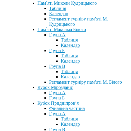
Пам`яті Миколи Кудрицького
Таблиця
Календар
Регламент турніру пам’яті М.
Кудрицького
Пам`яті Максима Білого
Група А
Таблиця
Календар
Група Б
Таблиця
Календар
Група В
Таблиця
Календар
Регламент турніру пам’яті М. Білого
Кубок Мірозданіє
Група А
Група Б
Кубок Придніпров’я
Фінальна частина
Група А
Таблиця
Календар
Група В