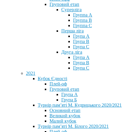
Груповий етап
Суперліга
Группа A
Группа B
Группа C
Перша ліга
Група A
Група B
Група C
Друга ліга
Група A
Група B
Група C
2021
Кубок Єдності
Плей-оф
Груповий етап
Група А
Група Б
Турнір пам’яті М. Кудрицького 2020/2021
Основний етап
Великий кубок
Малий кубок
Турнір пам’яті М. Білого 2020/2021
Плей-оф