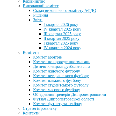
Керівництво
Виконавчий комітет
Склад виконавчого комітету АФДО
Рішення
Звіти
I квартал 2026 року
IV квартал 2025 року
III квартал 2025 року
II квартал 2025 року
I квартал 2025 року
IV квартал 2024 року
Комітети
Комітет арбітрів
Комітет по проведенню змагань
Дитячо-юнацька футбольна ліга
Комітет жіночого футболу
Комітет ветеранського футболу
Комітет пляжного футболу
Комітет студентського футболу
Комітет масового футболу
Обʼєднання тренерів Дніпропетровщини
Футзал Дніпропетровської області
Комітет футнету та текболу
Стратегія розвитку
Контакти