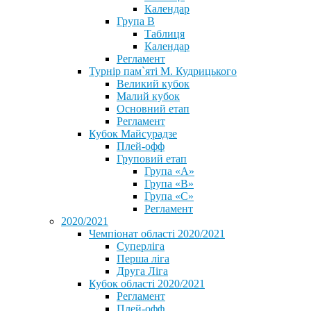
Календар
Група В
Таблиця
Календар
Регламент
Турнір пам`яті М. Кудрицького
Великий кубок
Малий кубок
Основний етап
Регламент
Кубок Майсурадзе
Плей-офф
Груповий етап
Група «А»
Група «B»
Група «C»
Регламент
2020/2021
Чемпіонат області 2020/2021
Суперліга
Перша ліга
Друга Ліга
Кубок області 2020/2021
Регламент
Плей-офф