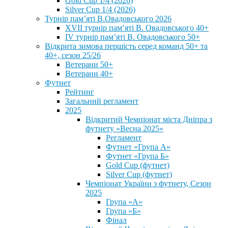
Gold Cup 1/4 (2026)
Silver Cup 1/4 (2026)
Турнір пам’яті В.Овадовського 2026
XVII турнір пам’яті В. Овадовського 40+
IV турнір пам’яті В. Овадовського 50+
Відкрита зимова першість серед команд 50+ та
40+, сезон 25/26
Ветерани 50+
Ветерани 40+
Футнет
Рейтинг
Загальний регламент
2025
Відкритий Чемпіонат міста Дніпра з
футнету «Весна 2025»
Регламент
Футнет «Група А»
Футнет «Група Б»
Gold Cup (футнет)
Silver Cup (футнет)
Чемпіонат України з футнету, Сезон
2025
Група «А»
Група «Б»
Фінал