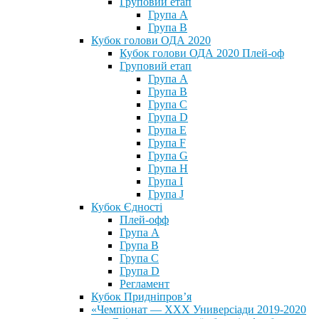
Груповий етап
Група А
Група В
Кубок голови ОДА 2020
Кубок голови ОДА 2020 Плей-оф
Груповий етап
Група A
Група B
Група C
Група D
Група E
Група F
Група G
Група H
Група I
Група J
Кубок Єдності
Плей-офф
Група А
Група В
Група С
Група D
Регламент
Кубок Придніпров’я
«Чемпіонат — ХХХ Универсіади 2019-2020