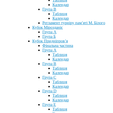
Таблиця
Календар
Група В
Таблиця
Календар
Регламент турніру пам’яті М. Білого
Кубок Мірозданіє
Група А
Група Б
Кубок Придніпров’я
Фінальна частина
Група А
Таблиця
Календар
Група В
Таблиця
Календар
Група С
Таблиця
Календар
Група D
Таблиця
Календар
Група Е
Таблиця