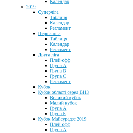
Календар
2019
Суперліга
Таблиця
Календар
Регламент
Перша ліга
Таблиця
Календар
Регламент
Друга ліга
Плей-офф
Група А
Група В
Група С
Регламент
Кубок
Кубок області серед ВНЗ
Великий кубок
Малий кубок
Група А
Група Б
Кубок Майсурадзе 2019
Плей-офф
Група А