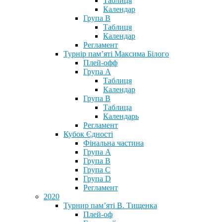
Таблиця
Календар
Група В
Таблиця
Календар
Регламент
Турнір пам’яті Максима Білого
Плей-офф
Група А
Таблиця
Календар
Група В
Таблица
Календарь
Регламент
Кубок Єдності
Фінальна частина
Група А
Група В
Група С
Група D
Регламент
2020
Турнир пам’яті В. Тищенка
Плей-оф