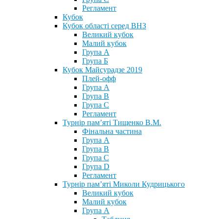
Регламент
Кубок
Кубок області серед ВНЗ
Великий кубок
Малий кубок
Група А
Група Б
Кубок Майсурадзе 2019
Плей-офф
Група А
Група В
Група С
Регламент
Турнір пам’яті Тищенко В.М.
Фінальна частина
Група А
Група В
Група С
Група D
Регламент
Турнір пам’яті Миколи Кудрицького
Великий кубок
Малий кубок
Група А