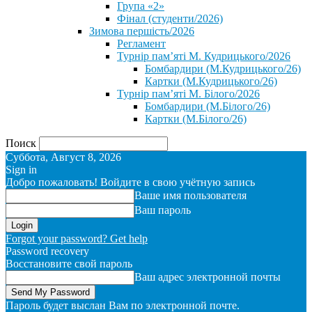
Група «2»
Фінал (студенти/2026)
⁨Зимова першість/2026⁩
Регламент
Турнір пам’яті М. Кудрицького/2026
Бомбардири (М.Кудрицького/26)
Картки (М.Кудрицького/26)
Турнір пам’яті М. Білого/2026
Бомбардири (М.Білого/26)
Картки (М.Білого/26)
Поиск
Суббота, Август 8, 2026
Sign in
Добро пожаловать! Войдите в свою учётную запись
Ваше имя пользователя
Ваш пароль
Forgot your password? Get help
Password recovery
Восстановите свой пароль
Ваш адрес электронной почты
Пароль будет выслан Вам по электронной почте.