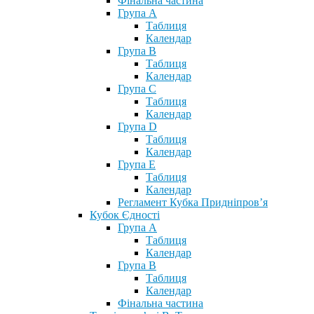
Фінальна частина
Група А
Таблиця
Календар
Група В
Таблиця
Календар
Група С
Таблиця
Календар
Група D
Таблиця
Календар
Група Е
Таблиця
Календар
Регламент Кубка Придніпров’я
Кубок Єдності
Група А
Таблиця
Календар
Група В
Таблиця
Календар
Фінальна частина