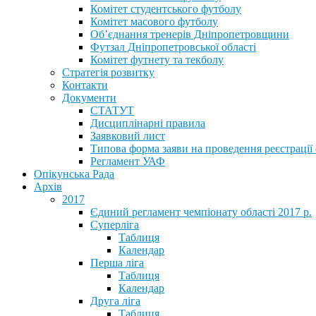
Комітет студентського футболу
Комітет масового футболу
Обʼєднання тренерів Дніпропетровщини
Футзал Дніпропетровської області
Комітет футнету та текболу
Стратегія розвитку
Контакти
Документи
СТАТУТ
Дисциплінарні правила
Заявковий лист
Типова форма заяви на проведення реєстрації
Регламент УАФ
Опікунська Рада
Архів
2017
Єдиний регламент чемпіонату області 2017 р.
Суперліга
Таблиця
Календар
Перша ліга
Таблиця
Календар
Друга ліга
Таблиця