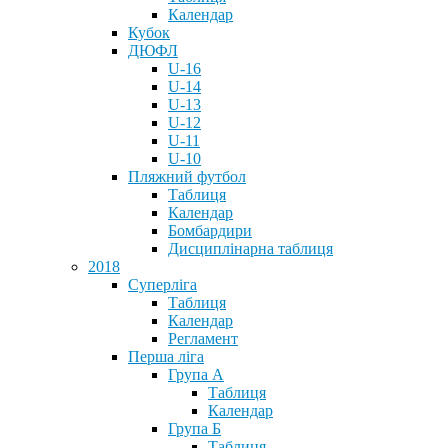
Календар
Кубок
ДЮФЛ
U-16
U-14
U-13
U-12
U-11
U-10
Пляжний футбол
Таблиця
Календар
Бомбардири
Дисциплінарна таблиця
2018
Суперліга
Таблиця
Календар
Регламент
Перша ліга
Група А
Таблиця
Календар
Група Б
Таблиця