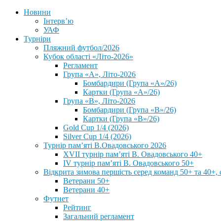
Новини
Інтерв’ю
УАФ
Турніри
Пляжний футбол/2026
Кубок області «Літо-2026»
Регламент
Група «А», Літо-2026
Бомбардири (Група «А»/26)
Картки (Група «А»/26)
Група «В», Літо-2026
Бомбардири (Група «В»/26)
Картки (Група «В»/26)
Gold Cup 1/4 (2026)
Silver Cup 1/4 (2026)
Турнір пам’яті В.Овадовського 2026
XVII турнір пам’яті В. Овадовського 40+
IV турнір пам’яті В. Овадовського 50+
Відкрита зимова першість серед команд 50+ та 40+, 
Ветерани 50+
Ветерани 40+
Футнет
Рейтинг
Загальний регламент