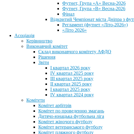
Футнет, Група «А» Весна-2026
Футнет, Група «В» Весна-2026
Фінал
Відкритий Чемпіонат міста Дніпра з фут
Регламент (футнет «Літо-2026»)
«Літо 2026»
Асоціація
Керівництво
Виконавчий комітет
Склад виконавчого комітету АФДО
Рішення
Звіти
I квартал 2026 року
IV квартал 2025 року
III квартал 2025 року
II квартал 2025 року
I квартал 2025 року
IV квартал 2024 року
Комітети
Комітет арбітрів
Комітет по проведенню змагань
Дитячо-юнацька футбольна ліга
Комітет жіночого футболу
Комітет ветеранського футболу
Комітет пляжного футболу