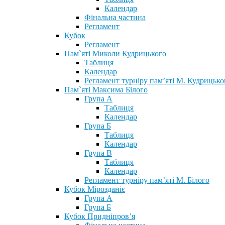
Календар
Фінальна частина
Регламент
Кубок
Регламент
Пам`яті Миколи Кудрицького
Таблиця
Календар
Регламент турніру пам’яті М. Кудрицько
Пам`яті Максима Білого
Група А
Таблиця
Календар
Група Б
Таблиця
Календар
Група В
Таблиця
Календар
Регламент турніру пам’яті М. Білого
Кубок Мірозданіє
Група А
Група Б
Кубок Придніпров’я