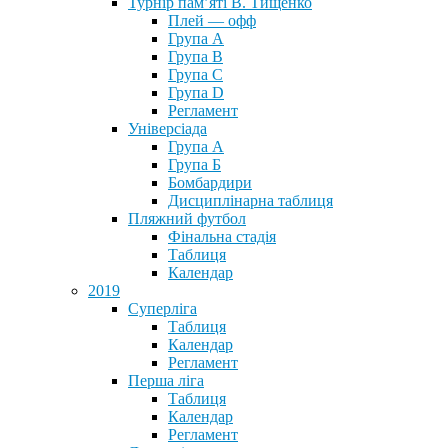
Турнір пам’яті В. Тищенко
Плей — офф
Група А
Група B
Група С
Група D
Регламент
Універсіада
Група А
Група Б
Бомбардири
Дисциплінарна таблиця
Пляжний футбол
Фінальна стадія
Таблиця
Календар
2019
Суперліга
Таблиця
Календар
Регламент
Перша ліга
Таблиця
Календар
Регламент