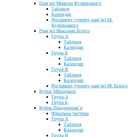
Пам`яті Миколи Кудрицького
Таблиця
Календар
Регламент турніру пам’яті М.
Кудрицького
Пам`яті Максима Білого
Група А
Таблиця
Календар
Група Б
Таблиця
Календар
Група В
Таблиця
Календар
Регламент турніру пам’яті М. Білого
Кубок Мірозданіє
Група А
Група Б
Кубок Придніпров’я
Фінальна частина
Група А
Таблиця
Календар
Група В