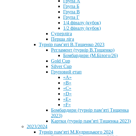
Група А
Група Б
Група В
Група Г
1/4 фіналу (кубок)
1/2 фіналу (кубок)
Суперліга
Перша ліга
Турнір пам’яті В.Тищенко 2023
Регламент (турнір В.Тищенко)
Бомбардири (М.Білого/26)
Gold Cup
Silver Cup
Груповий етап
«А»
«В»
«С»
«D»
«Е»
«F»
Бомбардири (турнір пам’яті Тищенка
2023)
Картки (турнір пам’яті Тищенка 2023)
2023/2024
⁨Турнір пам‘яті М.Кудрицького 2024