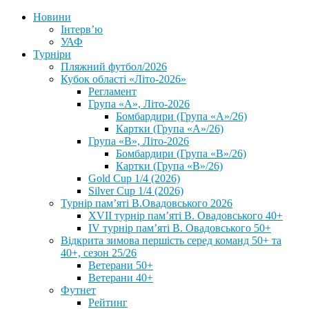
Новини
Інтерв’ю
УАФ
Турніри
Пляжний футбол/2026
Кубок області «Літо-2026»
Регламент
Група «А», Літо-2026
Бомбардири (Група «А»/26)
Картки (Група «А»/26)
Група «В», Літо-2026
Бомбардири (Група «В»/26)
Картки (Група «В»/26)
Gold Cup 1/4 (2026)
Silver Cup 1/4 (2026)
Турнір пам’яті В.Овадовського 2026
XVII турнір пам’яті В. Овадовського 40+
IV турнір пам’яті В. Овадовського 50+
Відкрита зимова першість серед команд 50+ та
40+, сезон 25/26
Ветерани 50+
Ветерани 40+
Футнет
Рейтинг