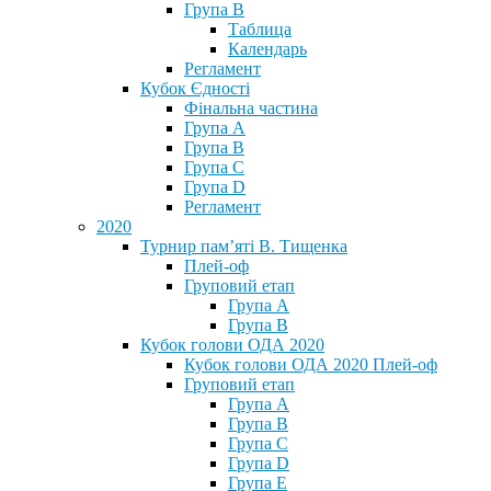
Група В
Таблица
Календарь
Регламент
Кубок Єдності
Фінальна частина
Група А
Група В
Група С
Група D
Регламент
2020
Турнир пам’яті В. Тищенка
Плей-оф
Груповий етап
Група А
Група В
Кубок голови ОДА 2020
Кубок голови ОДА 2020 Плей-оф
Груповий етап
Група A
Група B
Група C
Група D
Група E