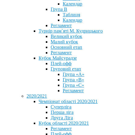
Календар
Група В
Таблиця
Календар
Регламент
Турнір пам`яті М. Кудрицького
Великий кубок
Малий кубок
Основний етап
Регламент
Кубок Майсурадзе
Плей-офф
Груповий етап
Група «А»
Група «B»
Група «C»
Регламент
2020/2021
Чемпіонат області 2020/2021
Суперліга
Перша ліга
Друга Ліга
Кубок області 2020/2021
Регламент
Плей-офф