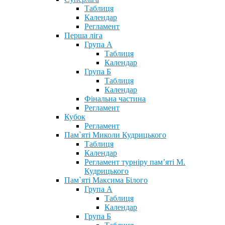
Таблиця
Календар
Регламент
Перша ліга
Група А
Таблиця
Календар
Група Б
Таблиця
Календар
Фінальна частина
Регламент
Кубок
Регламент
Пам`яті Миколи Кудрицького
Таблиця
Календар
Регламент турніру пам’яті М.
Кудрицького
Пам`яті Максима Білого
Група А
Таблиця
Календар
Група Б