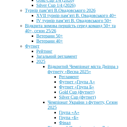
Gold Cup 1/4 (2026)
Silver Cup 1/4 (2026)
Турнір пам’яті В.Овадовського 2026
XVII турнір пам’яті В. Овадовського 40+
IV турнір пам’яті В. Овадовського 50+
Відкрита зимова першість серед команд 50+ та
40+, сезон 25/26
Ветерани 50+
Ветерани 40+
Футнет
Рейтинг
Загальний регламент
2025
Відкритий Чемпіонат міста Дніпра з
футнету «Весна 2025»
Регламент
Футнет «Група А»
Футнет «Група Б»
Gold Cup (футнет)
Silver Cup (футнет)
Чемпіонат України з футнету, Сезон
2025
Група «А»
Група «Б»
Фінал