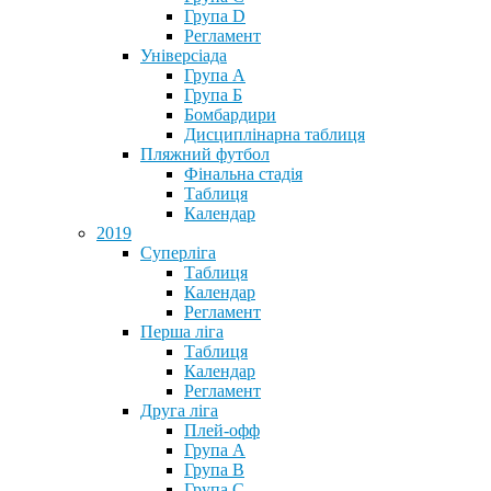
Група D
Регламент
Універсіада
Група А
Група Б
Бомбардири
Дисциплінарна таблиця
Пляжний футбол
Фінальна стадія
Таблиця
Календар
2019
Суперліга
Таблиця
Календар
Регламент
Перша ліга
Таблиця
Календар
Регламент
Друга ліга
Плей-офф
Група А
Група В
Група С