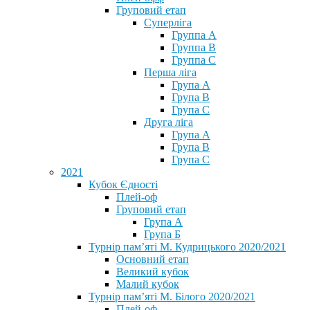
Груповий етап
Суперліга
Группа A
Группа B
Группа C
Перша ліга
Група A
Група B
Група C
Друга ліга
Група A
Група B
Група C
2021
Кубок Єдності
Плей-оф
Груповий етап
Група А
Група Б
Турнір пам’яті М. Кудрицького 2020/2021
Основний етап
Великий кубок
Малий кубок
Турнір пам’яті М. Білого 2020/2021
Плей-оф