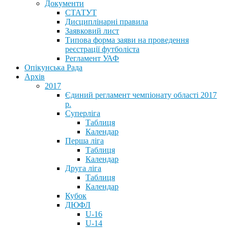
Документи
СТАТУТ
Дисциплінарні правила
Заявковий лист
Типова форма заяви на проведення
реєстрації футболіста
Регламент УАФ
Опікунська Рада
Архів
2017
Єдиний регламент чемпіонату області 2017
р.
Суперліга
Таблиця
Календар
Перша ліга
Таблиця
Календар
Друга ліга
Таблиця
Календар
Кубок
ДЮФЛ
U-16
U-14