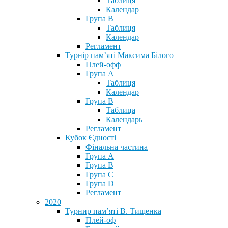
Таблиця
Календар
Група В
Таблиця
Календар
Регламент
Турнір пам’яті Максима Білого
Плей-офф
Група А
Таблиця
Календар
Група В
Таблица
Календарь
Регламент
Кубок Єдності
Фінальна частина
Група А
Група В
Група С
Група D
Регламент
2020
Турнир пам’яті В. Тищенка
Плей-оф