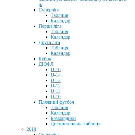
р.
Суперліга
Таблиця
Календар
Перша ліга
Таблиця
Календар
Друга ліга
Таблиця
Календар
Кубок
ДЮФЛ
U-16
U-14
U-13
U-12
U-11
U-10
Пляжний футбол
Таблиця
Календар
Бомбардири
Дисциплінарна таблиця
2018
Суперліга