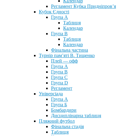
Календар
Регламент Кубка Придніпров’я
Кубок Єдності
Група А
Таблиця
Календар
Група В
Таблиця
Календар
Фінальна частина
Турнір пам’яті В. Тищенко
Плей — офф
Група А
Група B
Група С
Група D
Регламент
Універсіада
Група А
Група Б
Бомбардири
Дисциплінарна таблиця
Пляжний футбол
Фінальна стадія
Таблиця