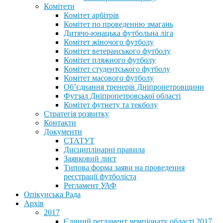
Комітети
Комітет арбітрів
Комітет по проведенню змагань
Дитячо-юнацька футбольна ліга
Комітет жіночого футболу
Комітет ветеранського футболу
Комітет пляжного футболу
Комітет студентського футболу
Комітет масового футболу
Обʼєднання тренерів Дніпропетровщини
Футзал Дніпропетровської області
Комітет футнету та текболу
Стратегія розвитку
Контакти
Документи
СТАТУТ
Дисциплінарні правила
Заявковий лист
Типова форма заяви на проведення
реєстрації футболіста
Регламент УАФ
Опікунська Рада
Архів
2017
Єдиний регламент чемпіонату області 2017