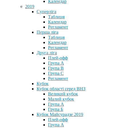
Календар
2019
Суперліга
Таблиця
Календар
Регламент
Перша ліга
Таблиця
Календар
Регламент
Друга ліга
Плей-офф
Група А
Група В
Група С
Регламент
Кубок
Кубок області серед ВНЗ
Великий кубок
Малий кубок
Група А
Група Б
Кубок Майсурадзе 2019
Плей-офф
Група А