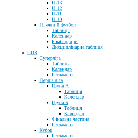
U-13
U-12
U-11
U-10
Пляжний футбол
Таблиця
Календар
Бомбардири
Дисциплінарна таблиця
2018
Суперліга
Таблиця
Календар
Регламент
Перша ліга
Група А
Таблиця
Календар
Група Б
Таблиця
Календар
Фінальна частина
Регламент
Кубок
Регламент