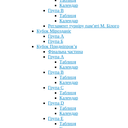
Таблиця
Календар
Група В
Таблиця
Календар
Регламент турніру пам’яті М. Білого
Кубок Мірозданіє
Група А
Група Б
Кубок Придніпров’я
Фінальна частина
Група А
Таблиця
Календар
Група В
Таблиця
Календар
Група С
Таблиця
Календар
Група D
Таблиця
Календар
Група Е
Таблиця