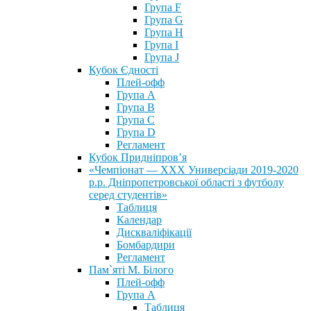
Група F
Група G
Група H
Група I
Група J
Кубок Єдності
Плей-офф
Група А
Група В
Група С
Група D
Регламент
Кубок Придніпров’я
«Чемпіонат — ХХХ Универсіади 2019-2020
р.р. Дніпропетровської області з футболу
серед студентів»
Таблиця
Календар
Дискваліфікації
Бомбардири
Регламент
Пам`яті М. Білого
Плей-офф
Група А
Таблиця