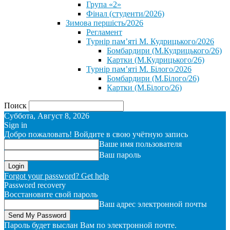
Група «2»
Фінал (студенти/2026)
⁨Зимова першість/2026⁩
Регламент
Турнір пам’яті М. Кудрицького/2026
Бомбардири (М.Кудрицького/26)
Картки (М.Кудрицького/26)
Турнір пам’яті М. Білого/2026
Бомбардири (М.Білого/26)
Картки (М.Білого/26)
Поиск
Суббота, Август 8, 2026
Sign in
Добро пожаловать! Войдите в свою учётную запись
Ваше имя пользователя
Ваш пароль
Forgot your password? Get help
Password recovery
Восстановите свой пароль
Ваш адрес электронной почты
Пароль будет выслан Вам по электронной почте.