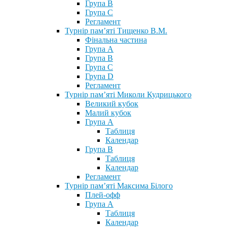
Група В
Група С
Регламент
Турнір пам’яті Тищенко В.М.
Фінальна частина
Група А
Група В
Група С
Група D
Регламент
Турнір пам’яті Миколи Кудрицького
Великий кубок
Малий кубок
Група А
Таблиця
Календар
Група В
Таблиця
Календар
Регламент
Турнір пам’яті Максима Білого
Плей-офф
Група А
Таблиця
Календар