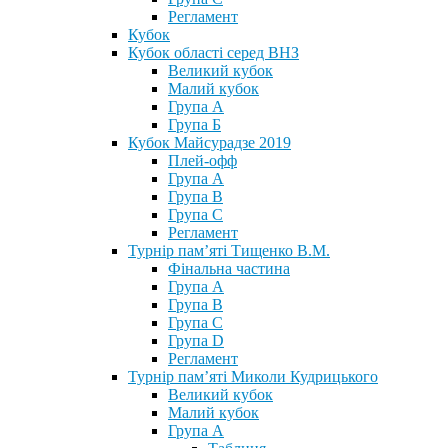
Регламент
Кубок
Кубок області серед ВНЗ
Великий кубок
Малий кубок
Група А
Група Б
Кубок Майсурадзе 2019
Плей-офф
Група А
Група В
Група С
Регламент
Турнір пам’яті Тищенко В.М.
Фінальна частина
Група А
Група В
Група С
Група D
Регламент
Турнір пам’яті Миколи Кудрицького
Великий кубок
Малий кубок
Група А