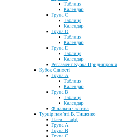
Таблиця
Календар
Група С
Таблиця
Календар
Група D
Таблиця
Календар
Група Е
Таблиця
Календар
Регламент Кубка Придніпров’я
Кубок Єдності
Група А
Таблиця
Календар
Група В
Таблиця
Календар
Фінальна частина
Турнір пам’яті В. Тищенко
Плей — офф
Група А
Група B
Група С