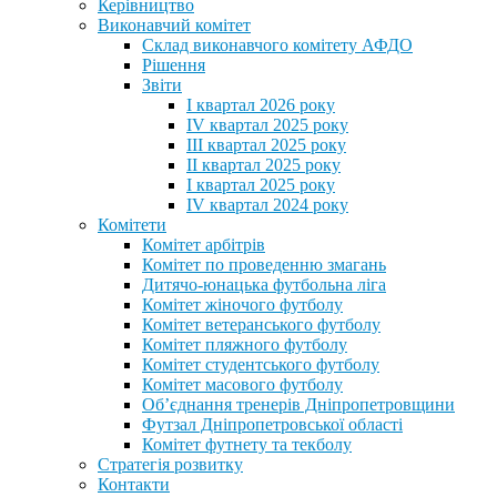
Керівництво
Виконавчий комітет
Склад виконавчого комітету АФДО
Рішення
Звіти
I квартал 2026 року
IV квартал 2025 року
III квартал 2025 року
II квартал 2025 року
I квартал 2025 року
IV квартал 2024 року
Комітети
Комітет арбітрів
Комітет по проведенню змагань
Дитячо-юнацька футбольна ліга
Комітет жіночого футболу
Комітет ветеранського футболу
Комітет пляжного футболу
Комітет студентського футболу
Комітет масового футболу
Обʼєднання тренерів Дніпропетровщини
Футзал Дніпропетровської області
Комітет футнету та текболу
Стратегія розвитку
Контакти