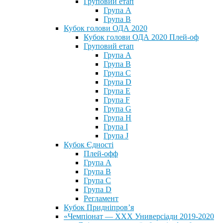
Груповий етап
Група А
Група В
Кубок голови ОДА 2020
Кубок голови ОДА 2020 Плей-оф
Груповий етап
Група A
Група B
Група C
Група D
Група E
Група F
Група G
Група H
Група I
Група J
Кубок Єдності
Плей-офф
Група А
Група В
Група С
Група D
Регламент
Кубок Придніпров’я
«Чемпіонат — ХХХ Универсіади 2019-2020