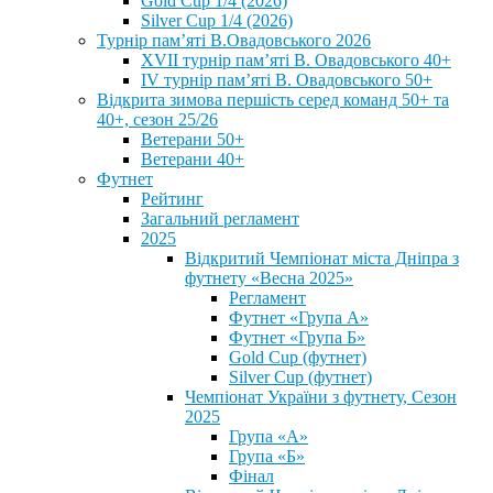
Gold Cup 1/4 (2026)
Silver Cup 1/4 (2026)
Турнір пам’яті В.Овадовського 2026
XVII турнір пам’яті В. Овадовського 40+
IV турнір пам’яті В. Овадовського 50+
Відкрита зимова першість серед команд 50+ та
40+, сезон 25/26
Ветерани 50+
Ветерани 40+
Футнет
Рейтинг
Загальний регламент
2025
Відкритий Чемпіонат міста Дніпра з
футнету «Весна 2025»
Регламент
Футнет «Група А»
Футнет «Група Б»
Gold Cup (футнет)
Silver Cup (футнет)
Чемпіонат України з футнету, Сезон
2025
Група «А»
Група «Б»
Фінал