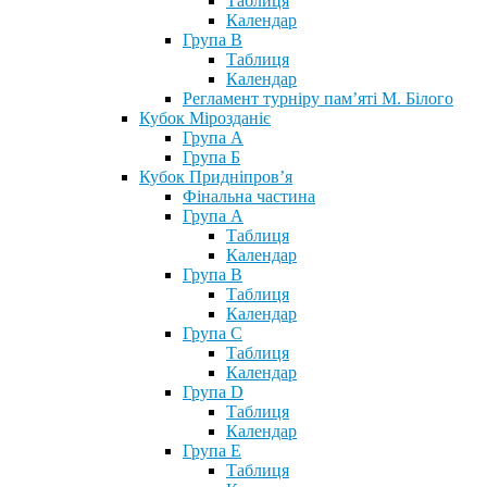
Таблиця
Календар
Група В
Таблиця
Календар
Регламент турніру пам’яті М. Білого
Кубок Мірозданіє
Група А
Група Б
Кубок Придніпров’я
Фінальна частина
Група А
Таблиця
Календар
Група В
Таблиця
Календар
Група С
Таблиця
Календар
Група D
Таблиця
Календар
Група Е
Таблиця