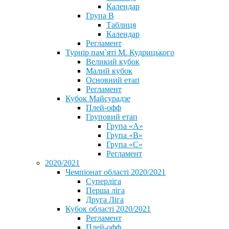
Календар
Група В
Таблиця
Календар
Регламент
Турнір пам`яті М. Кудрицького
Великий кубок
Малий кубок
Основний етап
Регламент
Кубок Майсурадзе
Плей-офф
Груповий етап
Група «А»
Група «B»
Група «C»
Регламент
2020/2021
Чемпіонат області 2020/2021
Суперліга
Перша ліга
Друга Ліга
Кубок області 2020/2021
Регламент
Плей-офф