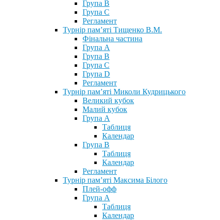
Група В
Група С
Регламент
Турнір пам’яті Тищенко В.М.
Фінальна частина
Група А
Група В
Група С
Група D
Регламент
Турнір пам’яті Миколи Кудрицького
Великий кубок
Малий кубок
Група А
Таблиця
Календар
Група В
Таблиця
Календар
Регламент
Турнір пам’яті Максима Білого
Плей-офф
Група А
Таблиця
Календар