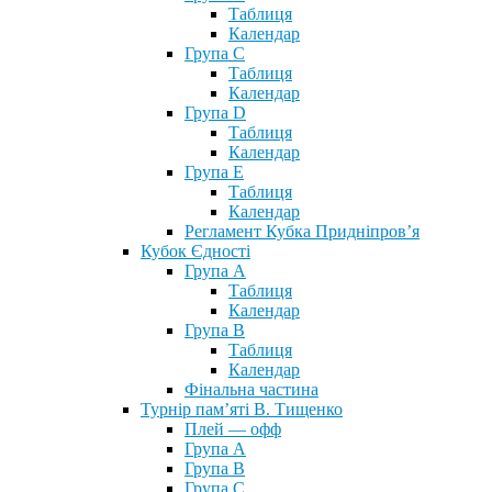
Таблиця
Календар
Група С
Таблиця
Календар
Група D
Таблиця
Календар
Група Е
Таблиця
Календар
Регламент Кубка Придніпров’я
Кубок Єдності
Група А
Таблиця
Календар
Група В
Таблиця
Календар
Фінальна частина
Турнір пам’яті В. Тищенко
Плей — офф
Група А
Група B
Група С