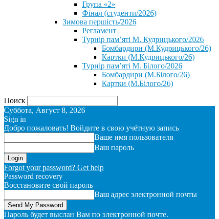
Група «2»
Фінал (студенти/2026)
⁨Зимова першість/2026⁩
Регламент
Турнір пам’яті М. Кудрицького/2026
Бомбардири (М.Кудрицького/26)
Картки (М.Кудрицького/26)
Турнір пам’яті М. Білого/2026
Бомбардири (М.Білого/26)
Картки (М.Білого/26)
Поиск
Суббота, Август 8, 2026
Sign in
Добро пожаловать! Войдите в свою учётную запись
Ваше имя пользователя
Ваш пароль
Forgot your password? Get help
Password recovery
Восстановите свой пароль
Ваш адрес электронной почты
Пароль будет выслан Вам по электронной почте.