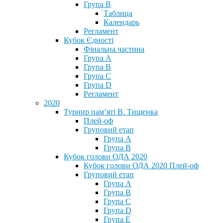
Група В
Таблица
Календарь
Регламент
Кубок Єдності
Фінальна частина
Група А
Група В
Група С
Група D
Регламент
2020
Турнир пам’яті В. Тищенка
Плей-оф
Груповий етап
Група А
Група В
Кубок голови ОДА 2020
Кубок голови ОДА 2020 Плей-оф
Груповий етап
Група A
Група B
Група C
Група D
Група E