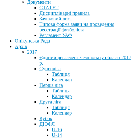
Документи
СТАТУТ
Дисциплінарні правила
Заявковий лист
Типова форма заяви на проведення
реєстрації футболіста
Регламент УАФ
Опікунська Рада
Архів
2017
Єдиний регламент чемпіонату області 2017
р.
Суперліга
Таблиця
Календар
Перша ліга
Таблиця
Календар
Друга ліга
Таблиця
Календар
Кубок
ДЮФЛ
U-16
U-14