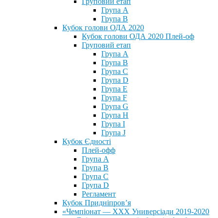
Груповий етап
Група А
Група В
Кубок голови ОДА 2020
Кубок голови ОДА 2020 Плей-оф
Груповий етап
Група A
Група B
Група C
Група D
Група E
Група F
Група G
Група H
Група I
Група J
Кубок Єдності
Плей-офф
Група А
Група В
Група С
Група D
Регламент
Кубок Придніпров’я
«Чемпіонат — ХХХ Универсіади 2019-2020