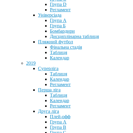
Група D
Регламент
Універсіада
Група А
Група Б
Бомбардири
Дисциплінарна таблиця
Пляжний футбол
Фінальна стадія
Таблиця
Календар
2019
Суперліга
Таблиця
Календар
Регламент
Перша ліга
Таблиця
Календар
Регламент
Друга ліга
Плей-офф
Група А
Група В
Група С