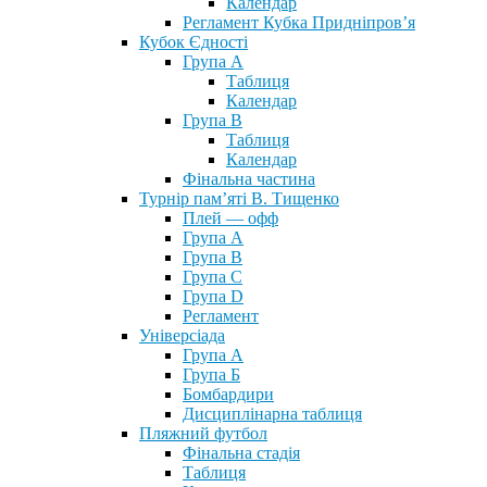
Календар
Регламент Кубка Придніпров’я
Кубок Єдності
Група А
Таблиця
Календар
Група В
Таблиця
Календар
Фінальна частина
Турнір пам’яті В. Тищенко
Плей — офф
Група А
Група B
Група С
Група D
Регламент
Універсіада
Група А
Група Б
Бомбардири
Дисциплінарна таблиця
Пляжний футбол
Фінальна стадія
Таблиця