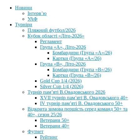
Новини
Інтерв’ю
УАФ
Турніри
Пляжний футбол/2026
Кубок області «Літо-2026»
Регламент
Група «А», Літо-2026
Бомбардири (Група «А»/26)
Картки (Група «А»/26)
Група «В», Літо-2026
Бомбардири (Група «В»/26)
Картки (Група «В»/26)
Gold Cup 1/4 (2026)
Silver Cup 1/4 (2026)
Турнір пам’яті В.Овадовського 2026
XVII турнір пам’яті В. Овадовського 40+
IV турнір пам’яті В. Овадовського 50+
Відкрита зимова першість серед команд 50+ та
40+, сезон 25/26
Ветерани 50+
Ветерани 40+
Футнет
Рейтинг