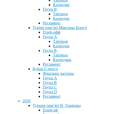
Таблиця
Календар
Група В
Таблиця
Календар
Регламент
Турнір пам’яті Максима Білого
Плей-офф
Група А
Таблиця
Календар
Група В
Таблица
Календарь
Регламент
Кубок Єдності
Фінальна частина
Група А
Група В
Група С
Група D
Регламент
2020
Турнир пам’яті В. Тищенка
Плей-оф