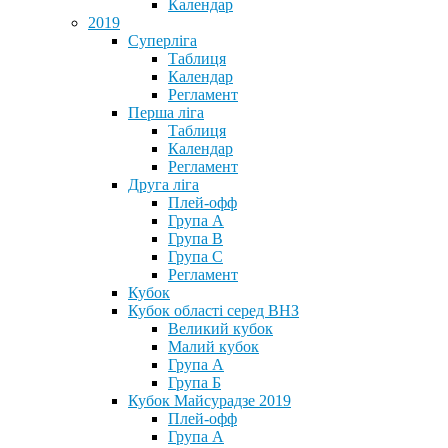
Календар
2019
Суперліга
Таблиця
Календар
Регламент
Перша ліга
Таблиця
Календар
Регламент
Друга ліга
Плей-офф
Група А
Група В
Група С
Регламент
Кубок
Кубок області серед ВНЗ
Великий кубок
Малий кубок
Група А
Група Б
Кубок Майсурадзе 2019
Плей-офф
Група А