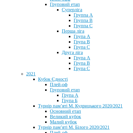
Груповий етап
Суперліга
Группа A
Группа B
Группа C
Перша ліга
Група A
Група B
Група C
Друга ліга
Група A
Група B
Група C
2021
Кубок Єдності
Плей-оф
Груповий етап
Група А
Група Б
Турнір пам’яті М. Кудрицького 2020/2021
Основний етап
Великий кубок
Малий кубок
Турнір пам’яті М. Білого 2020/2021
Плей-оф