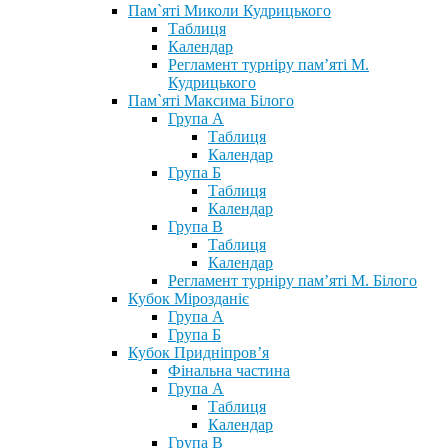
Пам`яті Миколи Кудрицького
Таблиця
Календар
Регламент турніру пам’яті М.
Кудрицького
Пам`яті Максима Білого
Група А
Таблиця
Календар
Група Б
Таблиця
Календар
Група В
Таблиця
Календар
Регламент турніру пам’яті М. Білого
Кубок Мірозданіє
Група А
Група Б
Кубок Придніпров’я
Фінальна частина
Група А
Таблиця
Календар
Група В