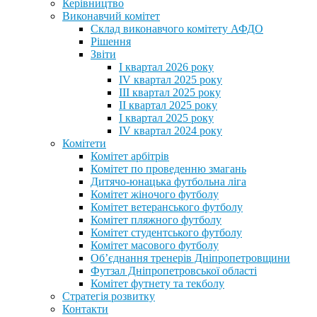
Керівництво
Виконавчий комітет
Склад виконавчого комітету АФДО
Рішення
Звіти
I квартал 2026 року
IV квартал 2025 року
III квартал 2025 року
II квартал 2025 року
I квартал 2025 року
IV квартал 2024 року
Комітети
Комітет арбітрів
Комітет по проведенню змагань
Дитячо-юнацька футбольна ліга
Комітет жіночого футболу
Комітет ветеранського футболу
Комітет пляжного футболу
Комітет студентського футболу
Комітет масового футболу
Обʼєднання тренерів Дніпропетровщини
Футзал Дніпропетровської області
Комітет футнету та текболу
Стратегія розвитку
Контакти