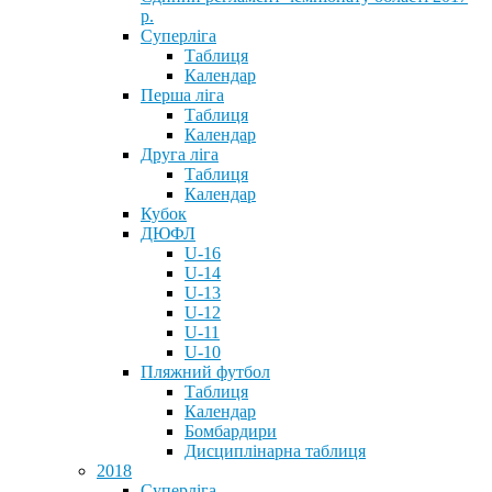
р.
Суперліга
Таблиця
Календар
Перша ліга
Таблиця
Календар
Друга ліга
Таблиця
Календар
Кубок
ДЮФЛ
U-16
U-14
U-13
U-12
U-11
U-10
Пляжний футбол
Таблиця
Календар
Бомбардири
Дисциплінарна таблиця
2018
Суперліга