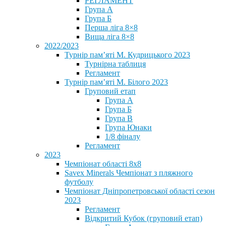
РЕГЛАМЕНТ
Група А
Група Б
Перша ліга 8×8
Вища ліга 8×8
2022/2023
Турнір пам’яті М. Кудрицького 2023
Турнірна таблиця
Регламент
Турнір пам’яті М. Білого 2023
Груповий етап
Група А
Група Б
Група В
Група Юнаки
1/8 фіналу
Регламент
2023
Чемпіонат області 8х8
Savex Minerals Чемпіонат з пляжного
футболу
Чемпіонат Дніпропетровської області сезон
2023
Регламент
Відкритий Кубок (груповий етап)