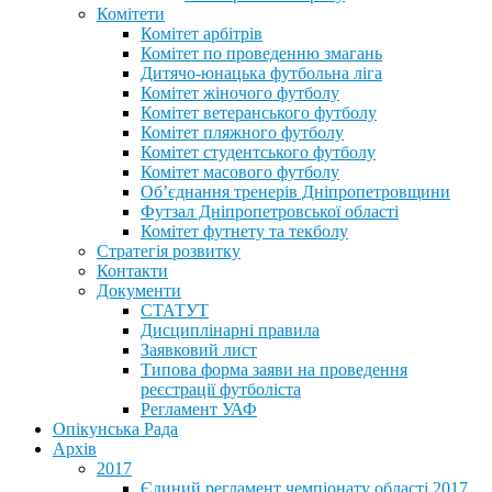
Комітети
Комітет арбітрів
Комітет по проведенню змагань
Дитячо-юнацька футбольна ліга
Комітет жіночого футболу
Комітет ветеранського футболу
Комітет пляжного футболу
Комітет студентського футболу
Комітет масового футболу
Обʼєднання тренерів Дніпропетровщини
Футзал Дніпропетровської області
Комітет футнету та текболу
Стратегія розвитку
Контакти
Документи
СТАТУТ
Дисциплінарні правила
Заявковий лист
Типова форма заяви на проведення
реєстрації футболіста
Регламент УАФ
Опікунська Рада
Архів
2017
Єдиний регламент чемпіонату області 2017