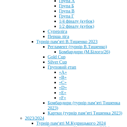
Група А
Група Б
Група В
Група Г
1/4 фіналу (кубок)
1/2 фіналу (кубок)
Суперліга
Перша ліга
Турнір пам’яті В.Тищенко 2023
Регламент (турнір В.Тищенко)
Бомбардири (М.Білого/26)
Gold Cup
Silver Cup
Груповий етап
«А»
«В»
«С»
«D»
«Е»
«F»
Бомбардири (турнір пам’яті Тищенка
2023)
Картки (турнір пам’яті Тищенка 2023)
2023/2024
⁨Турнір пам‘яті М.Кудрицького 2024