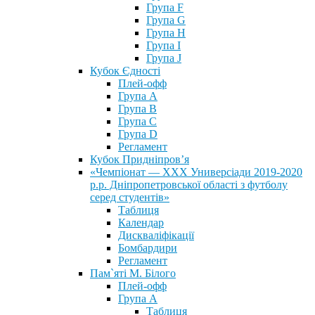
Група F
Група G
Група H
Група I
Група J
Кубок Єдності
Плей-офф
Група А
Група В
Група С
Група D
Регламент
Кубок Придніпров’я
«Чемпіонат — ХХХ Универсіади 2019-2020
р.р. Дніпропетровської області з футболу
серед студентів»
Таблиця
Календар
Дискваліфікації
Бомбардири
Регламент
Пам`яті М. Білого
Плей-офф
Група А
Таблиця