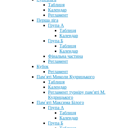
Таблиця
Календар
Регламент
Перша ліга
Група А
Таблиця
Календар
Група Б
Таблиця
Календар
Фінальна частина
Регламент
Кубок
Регламент
Пам`яті Миколи Кудрицького
Таблиця
Календар
Регламент турніру пам’яті М.
Кудрицького
Пам`яті Максима Білого
Група А
Таблиця
Календар
Група Б