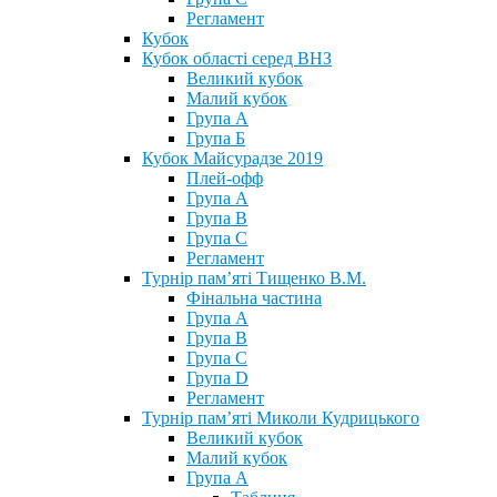
Регламент
Кубок
Кубок області серед ВНЗ
Великий кубок
Малий кубок
Група А
Група Б
Кубок Майсурадзе 2019
Плей-офф
Група А
Група В
Група С
Регламент
Турнір пам’яті Тищенко В.М.
Фінальна частина
Група А
Група В
Група С
Група D
Регламент
Турнір пам’яті Миколи Кудрицького
Великий кубок
Малий кубок
Група А