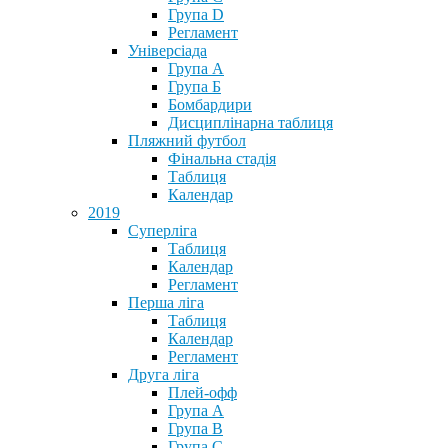
Група D
Регламент
Універсіада
Група А
Група Б
Бомбардири
Дисциплінарна таблиця
Пляжний футбол
Фінальна стадія
Таблиця
Календар
2019
Суперліга
Таблиця
Календар
Регламент
Перша ліга
Таблиця
Календар
Регламент
Друга ліга
Плей-офф
Група А
Група В
Група С