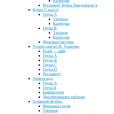
Календар
Регламент Кубка Придніпров’я
Кубок Єдності
Група А
Таблиця
Календар
Група В
Таблиця
Календар
Фінальна частина
Турнір пам’яті В. Тищенко
Плей — офф
Група А
Група B
Група С
Група D
Регламент
Універсіада
Група А
Група Б
Бомбардири
Дисциплінарна таблиця
Пляжний футбол
Фінальна стадія
Таблиця