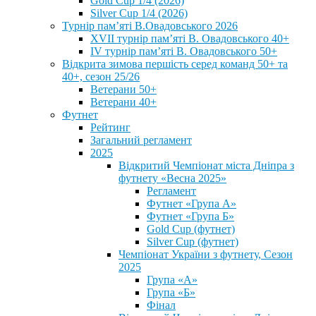
Gold Cup 1/4 (2026)
Silver Cup 1/4 (2026)
Турнір пам’яті В.Овадовського 2026
XVII турнір пам’яті В. Овадовського 40+
IV турнір пам’яті В. Овадовського 50+
Відкрита зимова першість серед команд 50+ та
40+, сезон 25/26
Ветерани 50+
Ветерани 40+
Футнет
Рейтинг
Загальний регламент
2025
Відкритий Чемпіонат міста Дніпра з
футнету «Весна 2025»
Регламент
Футнет «Група А»
Футнет «Група Б»
Gold Cup (футнет)
Silver Cup (футнет)
Чемпіонат України з футнету, Сезон
2025
Група «А»
Група «Б»
Фінал