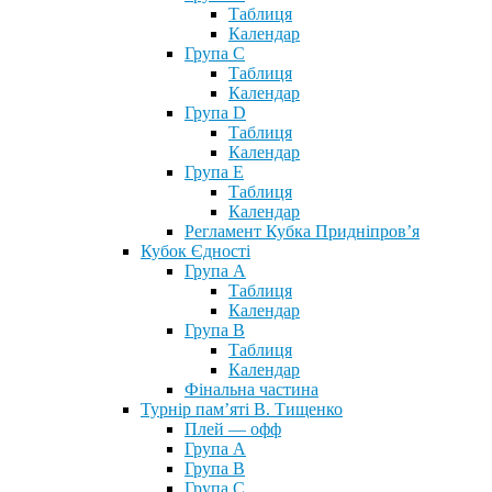
Таблиця
Календар
Група С
Таблиця
Календар
Група D
Таблиця
Календар
Група Е
Таблиця
Календар
Регламент Кубка Придніпров’я
Кубок Єдності
Група А
Таблиця
Календар
Група В
Таблиця
Календар
Фінальна частина
Турнір пам’яті В. Тищенко
Плей — офф
Група А
Група B
Група С