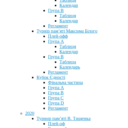
Таблиця
Календар
Група В
Таблиця
Календар
Регламент
Турнір пам’яті Максима Білого
Плей-офф
Група А
Таблиця
Календар
Група В
Таблица
Календарь
Регламент
Кубок Єдності
Фінальна частина
Група А
Група В
Група С
Група D
Регламент
2020
Турнир пам’яті В. Тищенка
Плей-оф