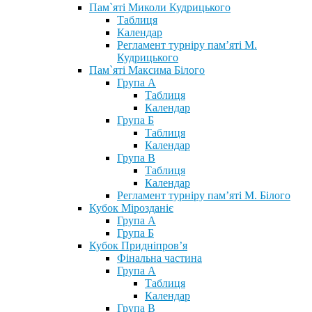
Пам`яті Миколи Кудрицького
Таблиця
Календар
Регламент турніру пам’яті М.
Кудрицького
Пам`яті Максима Білого
Група А
Таблиця
Календар
Група Б
Таблиця
Календар
Група В
Таблиця
Календар
Регламент турніру пам’яті М. Білого
Кубок Мірозданіє
Група А
Група Б
Кубок Придніпров’я
Фінальна частина
Група А
Таблиця
Календар
Група В