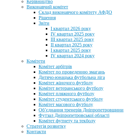
Керівництво
Виконавчий комітет
Склад виконавчого комітету АФДО
Рішення
Звіти
I квартал 2026 року
IV квартал 2025 року
III квартал 2025 року
II квартал 2025 року
I квартал 2025 року
IV квартал 2024 року
Комітети
Комітет арбітрів
Комітет по проведенню змагань
Дитячо-юнацька футбольна ліга
Комітет жіночого футболу
Комітет ветеранського футболу
Комітет пляжного футболу
Комітет студентського футболу
Комітет масового футболу
Обʼєднання тренерів Дніпропетровщини
Футзал Дніпропетровської області
Комітет футнету та текболу
Стратегія розвитку
Контакти