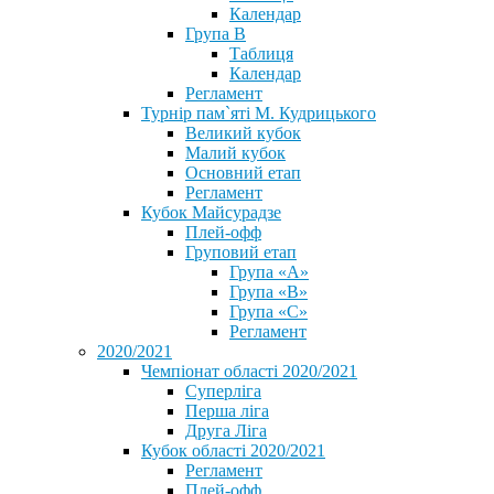
Календар
Група В
Таблиця
Календар
Регламент
Турнір пам`яті М. Кудрицького
Великий кубок
Малий кубок
Основний етап
Регламент
Кубок Майсурадзе
Плей-офф
Груповий етап
Група «А»
Група «B»
Група «C»
Регламент
2020/2021
Чемпіонат області 2020/2021
Суперліга
Перша ліга
Друга Ліга
Кубок області 2020/2021
Регламент
Плей-офф