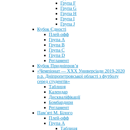
Група F
Група G
Група H
Група I
Група J
Кубок Єдності
Плей-офф
Група А
Група В
Група С
Група D
Регламент
Кубок Придніпров’я
«Чемпіонат — ХХХ Универсіади 2019-2020
р.р. Дніпропетровської області з футболу
серед студентів»
Таблиця
Календар
Дискваліфікації
Бомбардири
Регламент
Пам`яті М. Білого
Плей-офф
Група А
Таблиця