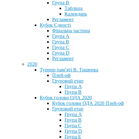
Група В
Таблица
Календарь
Регламент
Кубок Єдності
Фінальна частина
Група А
Група В
Група С
Група D
Регламент
2020
Турнир пам’яті В. Тищенка
Плей-оф
Груповий етап
Група А
Група В
Кубок голови ОДА 2020
Кубок голови ОДА 2020 Плей-оф
Груповий етап
Група A
Група B
Група C
Група D
Група E