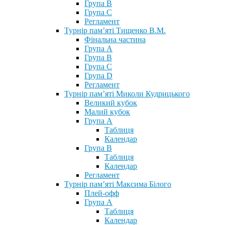
Група В
Група С
Регламент
Турнір пам’яті Тищенко В.М.
Фінальна частина
Група А
Група В
Група С
Група D
Регламент
Турнір пам’яті Миколи Кудрицького
Великий кубок
Малий кубок
Група А
Таблиця
Календар
Група В
Таблиця
Календар
Регламент
Турнір пам’яті Максима Білого
Плей-офф
Група А
Таблиця
Календар