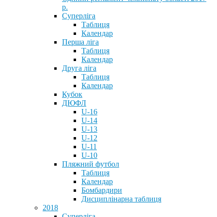
р.
Суперліга
Таблиця
Календар
Перша ліга
Таблиця
Календар
Друга ліга
Таблиця
Календар
Кубок
ДЮФЛ
U-16
U-14
U-13
U-12
U-11
U-10
Пляжний футбол
Таблиця
Календар
Бомбардири
Дисциплінарна таблиця
2018
Суперліга