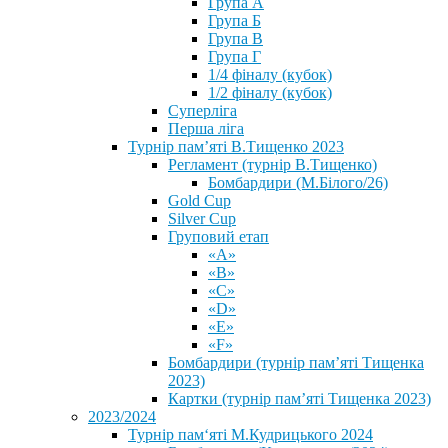
Група А
Група Б
Група В
Група Г
1/4 фіналу (кубок)
1/2 фіналу (кубок)
Суперліга
Перша ліга
Турнір пам’яті В.Тищенко 2023
Регламент (турнір В.Тищенко)
Бомбардири (М.Білого/26)
Gold Cup
Silver Cup
Груповий етап
«А»
«В»
«С»
«D»
«Е»
«F»
Бомбардири (турнір пам’яті Тищенка
2023)
Картки (турнір пам’яті Тищенка 2023)
2023/2024
⁨Турнір пам‘яті М.Кудрицького 2024