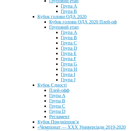
Груповий етап
Група А
Група В
Кубок голови ОДА 2020
Кубок голови ОДА 2020 Плей-оф
Груповий етап
Група A
Група B
Група C
Група D
Група E
Група F
Група G
Група H
Група I
Група J
Кубок Єдності
Плей-офф
Група А
Група В
Група С
Група D
Регламент
Кубок Придніпров’я
«Чемпіонат — ХХХ Универсіади 2019-2020