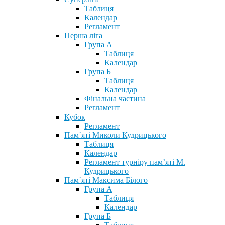
Таблиця
Календар
Регламент
Перша ліга
Група А
Таблиця
Календар
Група Б
Таблиця
Календар
Фінальна частина
Регламент
Кубок
Регламент
Пам`яті Миколи Кудрицького
Таблиця
Календар
Регламент турніру пам’яті М.
Кудрицького
Пам`яті Максима Білого
Група А
Таблиця
Календар
Група Б