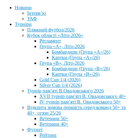
Новини
Інтерв’ю
УАФ
Турніри
Пляжний футбол/2026
Кубок області «Літо-2026»
Регламент
Група «А», Літо-2026
Бомбардири (Група «А»/26)
Картки (Група «А»/26)
Група «В», Літо-2026
Бомбардири (Група «В»/26)
Картки (Група «В»/26)
Gold Cup 1/4 (2026)
Silver Cup 1/4 (2026)
Турнір пам’яті В.Овадовського 2026
XVII турнір пам’яті В. Овадовського 40+
IV турнір пам’яті В. Овадовського 50+
Відкрита зимова першість серед команд 50+ та
40+, сезон 25/26
Ветерани 50+
Ветерани 40+
Футнет
Рейтинг