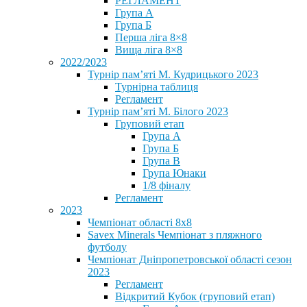
РЕГЛАМЕНТ
Група А
Група Б
Перша ліга 8×8
Вища ліга 8×8
2022/2023
Турнір пам’яті М. Кудрицького 2023
Турнірна таблиця
Регламент
Турнір пам’яті М. Білого 2023
Груповий етап
Група А
Група Б
Група В
Група Юнаки
1/8 фіналу
Регламент
2023
Чемпіонат області 8х8
Savex Minerals Чемпіонат з пляжного
футболу
Чемпіонат Дніпропетровської області сезон
2023
Регламент
Відкритий Кубок (груповий етап)