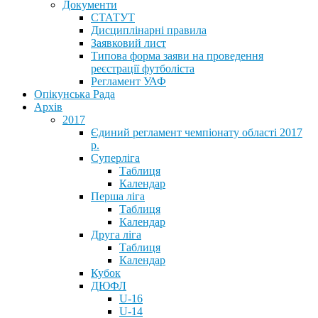
Документи
СТАТУТ
Дисциплінарні правила
Заявковий лист
Типова форма заяви на проведення
реєстрації футболіста
Регламент УАФ
Опікунська Рада
Архів
2017
Єдиний регламент чемпіонату області 2017
р.
Суперліга
Таблиця
Календар
Перша ліга
Таблиця
Календар
Друга ліга
Таблиця
Календар
Кубок
ДЮФЛ
U-16
U-14