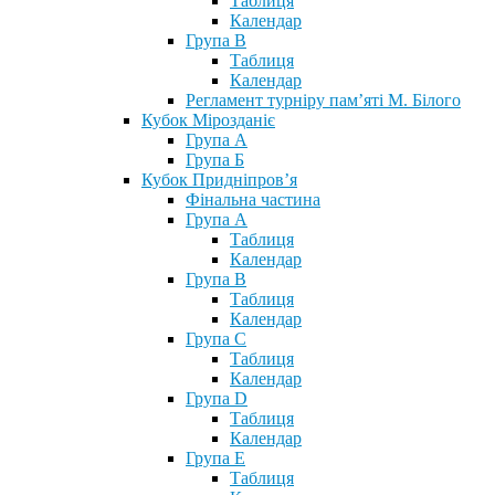
Таблиця
Календар
Група В
Таблиця
Календар
Регламент турніру пам’яті М. Білого
Кубок Мірозданіє
Група А
Група Б
Кубок Придніпров’я
Фінальна частина
Група А
Таблиця
Календар
Група В
Таблиця
Календар
Група С
Таблиця
Календар
Група D
Таблиця
Календар
Група Е
Таблиця