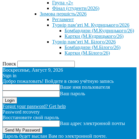
Група «2»
Фінал (студенти/2026)
⁨Зимова першість/2026⁩
Регламент
Турнір пам’яті М. Кудрицького/2026
Бомбардири (М.Кудрицького/26)
Картки (М.Кудрицького/26)
Турнір пам’яті М. Білого/2026
Бомбардири (М.Білого/26)
Картки (М.Білого/26)
Поиск
Воскресенье, Август 9, 2026
Sign in
Добро пожаловать! Войдите в свою учётную запись
Ваше имя пользователя
Ваш пароль
Forgot your password? Get help
Password recovery
Восстановите свой пароль
Ваш адрес электронной почты
Пароль будет выслан Вам по электронной почте.