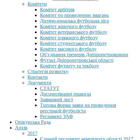
Комітети
Комітет арбітрів
Комітет по проведенню змагань
Дитячо-юнацька футбольна ліга
Комітет жіночого футболу
Комітет ветеранського футболу
Комітет пляжного футболу
Комітет студентського футболу
Комітет масового футболу
Обʼєднання тренерів Дніпропетровщини
Футзал Дніпропетровської області
Комітет футнету та текболу
Стратегія розвитку
Контакти
Документи
СТАТУТ
Дисциплінарні правила
Заявковий лист
Типова форма заяви на проведення
реєстрації футболіста
Регламент УАФ
Опікунська Рада
Архів
2017
Єдиний регламент чемпіонату області 2017