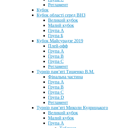
Регламент
Кубок
Кубок області серед ВНЗ
Великий кубок
Малий кубок
Група А
Група Б
Кубок Майсурадзе 2019
Плей-офф
Група А
Група В
Група С
Регламент
Турнір пам’яті Тищенко В.М.
Фінальна частина
Група А
Група В
Група С
Група D
Регламент
Турнір пам’яті Миколи Кудрицького
Великий кубок
Малий кубок
Група А