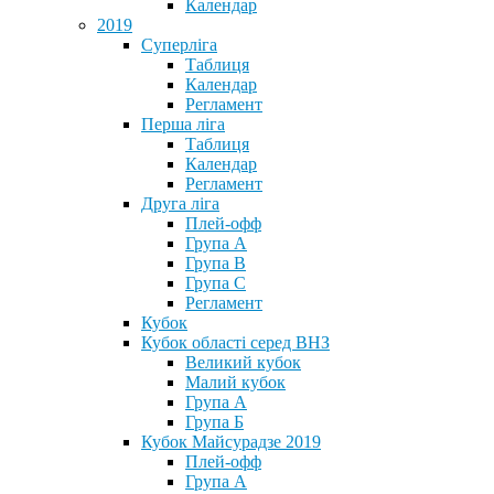
Календар
2019
Суперліга
Таблиця
Календар
Регламент
Перша ліга
Таблиця
Календар
Регламент
Друга ліга
Плей-офф
Група А
Група В
Група С
Регламент
Кубок
Кубок області серед ВНЗ
Великий кубок
Малий кубок
Група А
Група Б
Кубок Майсурадзе 2019
Плей-офф
Група А