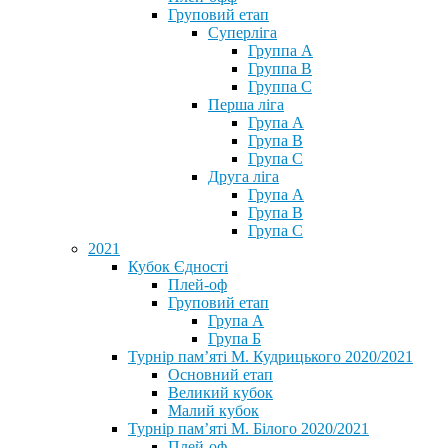
Груповий етап
Суперліга
Группа A
Группа B
Группа C
Перша ліга
Група A
Група B
Група C
Друга ліга
Група A
Група B
Група C
2021
Кубок Єдності
Плей-оф
Груповий етап
Група А
Група Б
Турнір пам’яті М. Кудрицького 2020/2021
Основний етап
Великий кубок
Малий кубок
Турнір пам’яті М. Білого 2020/2021
Плей-оф