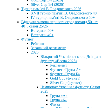
Gold Cup 1/4 (2026)
Silver Cup 1/4 (2026)
Турнір пам’яті В.Овадовського 2026
XVII турнір пам’яті В. Овадовського 40+
IV турнір пам’яті В. Овадовського 50+
Відкрита зимова першість серед команд 50+ та
40+, сезон 25/26
Ветерани 50+
Ветерани 40+
Футнет
Рейтинг
Загальний регламент
2025
Відкритий Чемпіонат міста Дніпра з
футнету «Весна 2025»
Регламент
Футнет «Група А»
Футнет «Група Б»
Gold Cup (футнет)
Silver Cup (футнет)
Чемпіонат України з футнету, Сезон
2025
Група «А»
Група «Б»
Фінал