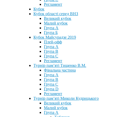
Регламент
Кубок
Кубок області серед ВНЗ
Великий кубок
Малий кубок
Група А
Група Б
Кубок Майсурадзе 2019
Плей-офф
Група А
Група В
Група С
Регламент
Турнір пам’яті Тищенко В.М.
Фінальна частина
Група А
Група В
Група С
Група D
Регламент
Турнір пам’яті Миколи Кудрицького
Великий кубок
Малий кубок
Група А