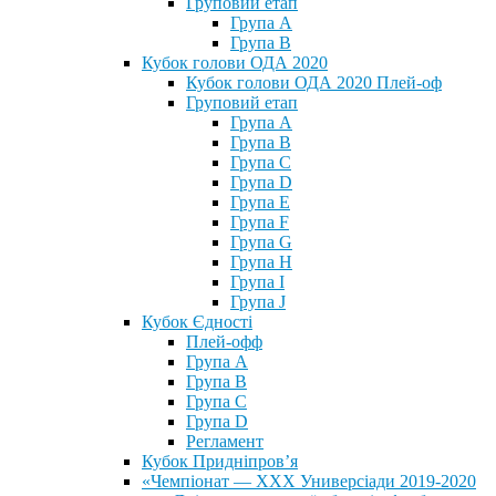
Груповий етап
Група А
Група В
Кубок голови ОДА 2020
Кубок голови ОДА 2020 Плей-оф
Груповий етап
Група A
Група B
Група C
Група D
Група E
Група F
Група G
Група H
Група I
Група J
Кубок Єдності
Плей-офф
Група А
Група В
Група С
Група D
Регламент
Кубок Придніпров’я
«Чемпіонат — ХХХ Универсіади 2019-2020