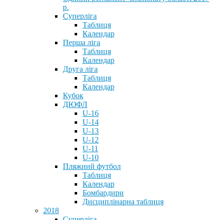
р.
Суперліга
Таблиця
Календар
Перша ліга
Таблиця
Календар
Друга ліга
Таблиця
Календар
Кубок
ДЮФЛ
U-16
U-14
U-13
U-12
U-11
U-10
Пляжний футбол
Таблиця
Календар
Бомбардири
Дисциплінарна таблиця
2018
Суперліга