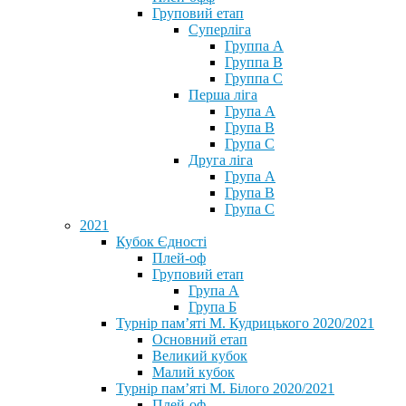
Груповий етап
Суперліга
Группа A
Группа B
Группа C
Перша ліга
Група A
Група B
Група C
Друга ліга
Група A
Група B
Група C
2021
Кубок Єдності
Плей-оф
Груповий етап
Група А
Група Б
Турнір пам’яті М. Кудрицького 2020/2021
Основний етап
Великий кубок
Малий кубок
Турнір пам’яті М. Білого 2020/2021
Плей-оф