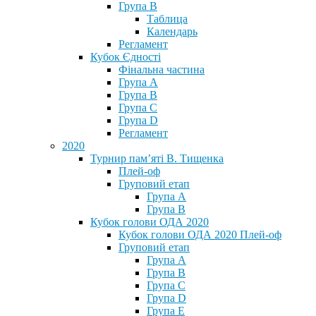
Група В
Таблица
Календарь
Регламент
Кубок Єдності
Фінальна частина
Група А
Група В
Група С
Група D
Регламент
2020
Турнир пам’яті В. Тищенка
Плей-оф
Груповий етап
Група А
Група В
Кубок голови ОДА 2020
Кубок голови ОДА 2020 Плей-оф
Груповий етап
Група A
Група B
Група C
Група D
Група E