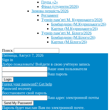
Група «2»
Фінал (студенти/2026)
⁨Зимова першість/2026⁩
Регламент
Турнір пам’яті М. Кудрицького/2026
Бомбардири (М.Кудрицького/26)
Картки (М.Кудрицького/26)
Турнір пам’яті М. Білого/2026
Бомбардири (М.Білого/26)
Картки (М.Білого/26)
Поиск
Пятница, Август 7, 2026
Sign in
Добро пожаловать! Войдите в свою учётную запись
Ваше имя пользователя
Ваш пароль
Forgot your password? Get help
Password recovery
Восстановите свой пароль
Ваш адрес электронной почты
Пароль будет выслан Вам по электронной почте.