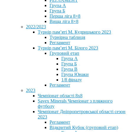
РЕГЛАМЕНТ
Група А
Група Б
Перша ліга 8×8
Вища ліга 8×8
2022/2023
Турнір пам’яті М. Кудрицького 2023
Турнірна таблиця
Регламент
Турнір пам’яті М. Білого 2023
Груповий етап
Група А
Група Б
Група В
Група Юнаки
1/8 фіналу
Регламент
2023
Чемпіонат області 8х8
Savex Minerals Чемпіонат з пляжного
футболу
Чемпіонат Дніпропетровської області сезон
2023
Регламент
Відкритий Кубок (груповий етап)