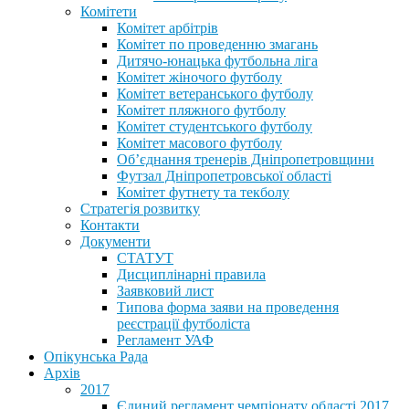
Комітети
Комітет арбітрів
Комітет по проведенню змагань
Дитячо-юнацька футбольна ліга
Комітет жіночого футболу
Комітет ветеранського футболу
Комітет пляжного футболу
Комітет студентського футболу
Комітет масового футболу
Обʼєднання тренерів Дніпропетровщини
Футзал Дніпропетровської області
Комітет футнету та текболу
Стратегія розвитку
Контакти
Документи
СТАТУТ
Дисциплінарні правила
Заявковий лист
Типова форма заяви на проведення
реєстрації футболіста
Регламент УАФ
Опікунська Рада
Архів
2017
Єдиний регламент чемпіонату області 2017