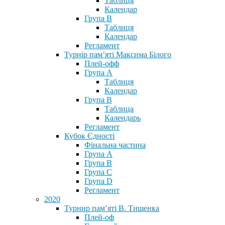
Таблиця
Календар
Група В
Таблиця
Календар
Регламент
Турнір пам’яті Максима Білого
Плей-офф
Група А
Таблиця
Календар
Група В
Таблица
Календарь
Регламент
Кубок Єдності
Фінальна частина
Група А
Група В
Група С
Група D
Регламент
2020
Турнир пам’яті В. Тищенка
Плей-оф