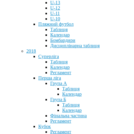
U-13
U-12
U-11
U-10
Пляжний футбол
Таблиця
Календар
Бомбардири
Дисциплінарна таблиця
2018
Суперліга
Таблиця
Календар
Регламент
Перша ліга
Група А
Таблиця
Календар
Група Б
Таблиця
Календар
Фінальна частина
Регламент
Кубок
Регламент