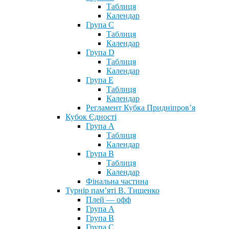
Таблиця
Календар
Група С
Таблиця
Календар
Група D
Таблиця
Календар
Група Е
Таблиця
Календар
Регламент Кубка Придніпров’я
Кубок Єдності
Група А
Таблиця
Календар
Група В
Таблиця
Календар
Фінальна частина
Турнір пам’яті В. Тищенко
Плей — офф
Група А
Група B
Група С