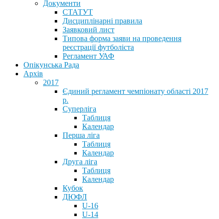
Документи
СТАТУТ
Дисциплінарні правила
Заявковий лист
Типова форма заяви на проведення
реєстрації футболіста
Регламент УАФ
Опікунська Рада
Архів
2017
Єдиний регламент чемпіонату області 2017
р.
Суперліга
Таблиця
Календар
Перша ліга
Таблиця
Календар
Друга ліга
Таблиця
Календар
Кубок
ДЮФЛ
U-16
U-14