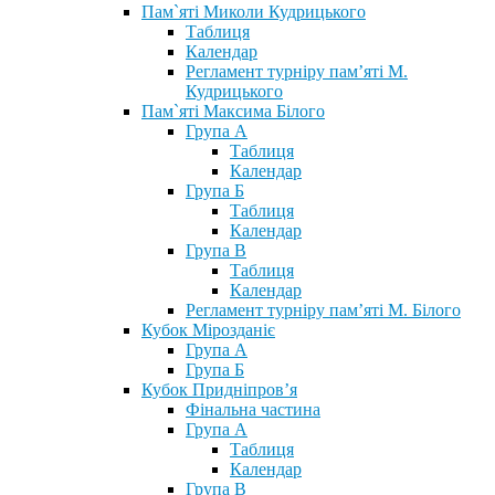
Пам`яті Миколи Кудрицького
Таблиця
Календар
Регламент турніру пам’яті М.
Кудрицького
Пам`яті Максима Білого
Група А
Таблиця
Календар
Група Б
Таблиця
Календар
Група В
Таблиця
Календар
Регламент турніру пам’яті М. Білого
Кубок Мірозданіє
Група А
Група Б
Кубок Придніпров’я
Фінальна частина
Група А
Таблиця
Календар
Група В