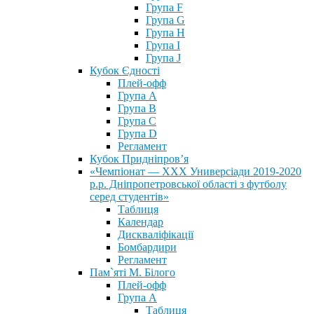
Група F
Група G
Група H
Група I
Група J
Кубок Єдності
Плей-офф
Група А
Група В
Група С
Група D
Регламент
Кубок Придніпров’я
«Чемпіонат — ХХХ Универсіади 2019-2020
р.р. Дніпропетровської області з футболу
серед студентів»
Таблиця
Календар
Дискваліфікації
Бомбардири
Регламент
Пам`яті М. Білого
Плей-офф
Група А
Таблиця