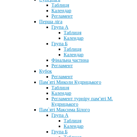
Таблиця
Календар
Регламент
Перша ліга
Група А
Таблиця
Календар
Група Б
Таблиця
Календар
Фінальна частина
Регламент
Кубок
Регламент
Пам`яті Миколи Кудрицького
Таблиця
Календар
Регламент турніру пам’яті М.
Кудрицького
Пам`яті Максима Білого
Група А
Таблиця
Календар
Група Б