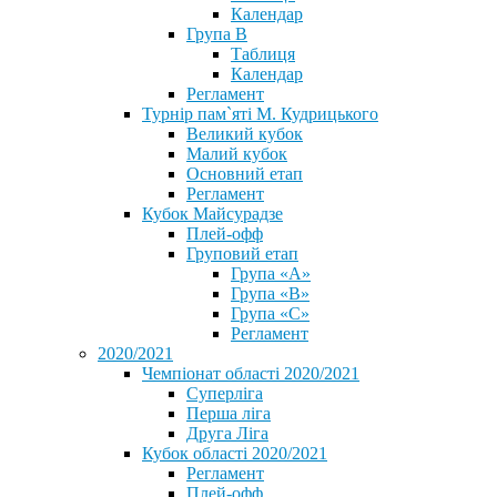
Календар
Група В
Таблиця
Календар
Регламент
Турнір пам`яті М. Кудрицького
Великий кубок
Малий кубок
Основний етап
Регламент
Кубок Майсурадзе
Плей-офф
Груповий етап
Група «А»
Група «B»
Група «C»
Регламент
2020/2021
Чемпіонат області 2020/2021
Суперліга
Перша ліга
Друга Ліга
Кубок області 2020/2021
Регламент
Плей-офф