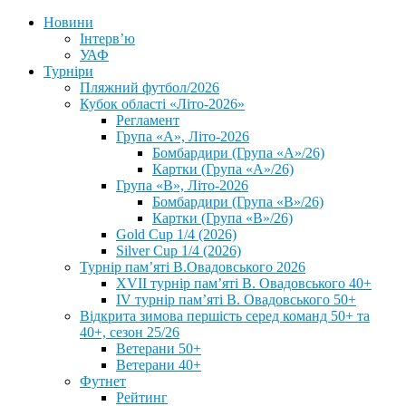
Новини
Інтерв’ю
УАФ
Турніри
Пляжний футбол/2026
Кубок області «Літо-2026»
Регламент
Група «А», Літо-2026
Бомбардири (Група «А»/26)
Картки (Група «А»/26)
Група «В», Літо-2026
Бомбардири (Група «В»/26)
Картки (Група «В»/26)
Gold Cup 1/4 (2026)
Silver Cup 1/4 (2026)
Турнір пам’яті В.Овадовського 2026
XVII турнір пам’яті В. Овадовського 40+
IV турнір пам’яті В. Овадовського 50+
Відкрита зимова першість серед команд 50+ та
40+, сезон 25/26
Ветерани 50+
Ветерани 40+
Футнет
Рейтинг