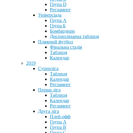
Група D
Регламент
Універсіада
Група А
Група Б
Бомбардири
Дисциплінарна таблиця
Пляжний футбол
Фінальна стадія
Таблиця
Календар
2019
Суперліга
Таблиця
Календар
Регламент
Перша ліга
Таблиця
Календар
Регламент
Друга ліга
Плей-офф
Група А
Група В
Група С