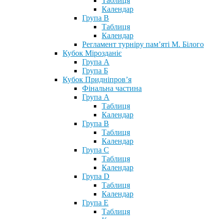
Таблиця
Календар
Група В
Таблиця
Календар
Регламент турніру пам’яті М. Білого
Кубок Мірозданіє
Група А
Група Б
Кубок Придніпров’я
Фінальна частина
Група А
Таблиця
Календар
Група В
Таблиця
Календар
Група С
Таблиця
Календар
Група D
Таблиця
Календар
Група Е
Таблиця