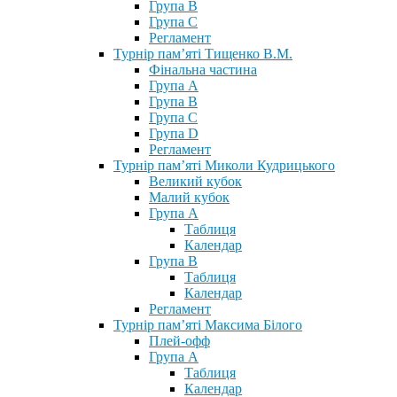
Група В
Група С
Регламент
Турнір пам’яті Тищенко В.М.
Фінальна частина
Група А
Група В
Група С
Група D
Регламент
Турнір пам’яті Миколи Кудрицького
Великий кубок
Малий кубок
Група А
Таблиця
Календар
Група В
Таблиця
Календар
Регламент
Турнір пам’яті Максима Білого
Плей-офф
Група А
Таблиця
Календар