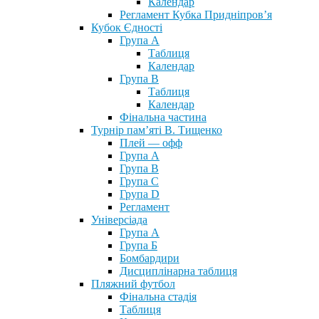
Календар
Регламент Кубка Придніпров’я
Кубок Єдності
Група А
Таблиця
Календар
Група В
Таблиця
Календар
Фінальна частина
Турнір пам’яті В. Тищенко
Плей — офф
Група А
Група B
Група С
Група D
Регламент
Універсіада
Група А
Група Б
Бомбардири
Дисциплінарна таблиця
Пляжний футбол
Фінальна стадія
Таблиця