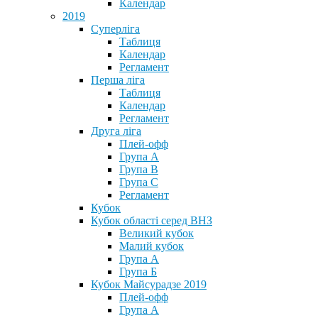
Календар
2019
Суперліга
Таблиця
Календар
Регламент
Перша ліга
Таблиця
Календар
Регламент
Друга ліга
Плей-офф
Група А
Група В
Група С
Регламент
Кубок
Кубок області серед ВНЗ
Великий кубок
Малий кубок
Група А
Група Б
Кубок Майсурадзе 2019
Плей-офф
Група А