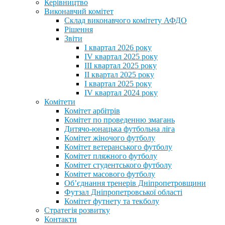
Керівництво
Виконавчий комітет
Склад виконавчого комітету АФДО
Рішення
Звіти
I квартал 2026 року
IV квартал 2025 року
III квартал 2025 року
II квартал 2025 року
I квартал 2025 року
IV квартал 2024 року
Комітети
Комітет арбітрів
Комітет по проведенню змагань
Дитячо-юнацька футбольна ліга
Комітет жіночого футболу
Комітет ветеранського футболу
Комітет пляжного футболу
Комітет студентського футболу
Комітет масового футболу
Обʼєднання тренерів Дніпропетровщини
Футзал Дніпропетровської області
Комітет футнету та текболу
Стратегія розвитку
Контакти