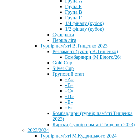
Група А
Група Б
Група В
Група Г
1/4 фіналу (кубок)
1/2 фіналу (кубок)
Суперліга
Перша ліга
Турнір пам’яті В.Тищенко 2023
Регламент (турнір В.Тищенко)
Бомбардири (М.Білого/26)
Gold Cup
Silver Cup
Груповий етап
«А»
«В»
«С»
«D»
«Е»
«F»
Бомбардири (турнір пам’яті Тищенка
2023)
Картки (турнір пам’яті Тищенка 2023)
2023/2024
⁨Турнір пам‘яті М.Кудрицького 2024