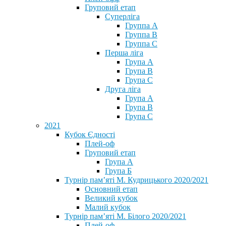
Груповий етап
Суперліга
Группа A
Группа B
Группа C
Перша ліга
Група A
Група B
Група C
Друга ліга
Група A
Група B
Група C
2021
Кубок Єдності
Плей-оф
Груповий етап
Група А
Група Б
Турнір пам’яті М. Кудрицького 2020/2021
Основний етап
Великий кубок
Малий кубок
Турнір пам’яті М. Білого 2020/2021
Плей-оф