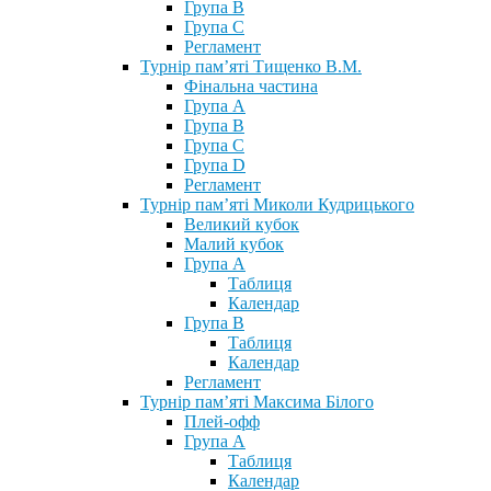
Група В
Група С
Регламент
Турнір пам’яті Тищенко В.М.
Фінальна частина
Група А
Група В
Група С
Група D
Регламент
Турнір пам’яті Миколи Кудрицького
Великий кубок
Малий кубок
Група А
Таблиця
Календар
Група В
Таблиця
Календар
Регламент
Турнір пам’яті Максима Білого
Плей-офф
Група А
Таблиця
Календар