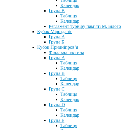
Таблиця
Календар
Група В
Таблиця
Календар
Регламент турніру пам’яті М. Білого
Кубок Мірозданіє
Група А
Група Б
Кубок Придніпров’я
Фінальна частина
Група А
Таблиця
Календар
Група В
Таблиця
Календар
Група С
Таблиця
Календар
Група D
Таблиця
Календар
Група Е
Таблиця