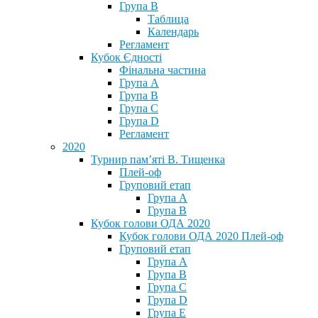
Група В
Таблица
Календарь
Регламент
Кубок Єдності
Фінальна частина
Група А
Група В
Група С
Група D
Регламент
2020
Турнир пам’яті В. Тищенка
Плей-оф
Груповий етап
Група А
Група В
Кубок голови ОДА 2020
Кубок голови ОДА 2020 Плей-оф
Груповий етап
Група A
Група B
Група C
Група D
Група E