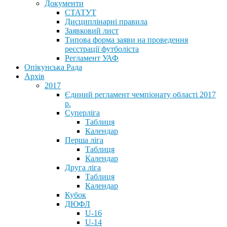
Документи
СТАТУТ
Дисциплінарні правила
Заявковий лист
Типова форма заяви на проведення
реєстрації футболіста
Регламент УАФ
Опікунська Рада
Архів
2017
Єдиний регламент чемпіонату області 2017
р.
Суперліга
Таблиця
Календар
Перша ліга
Таблиця
Календар
Друга ліга
Таблиця
Календар
Кубок
ДЮФЛ
U-16
U-14