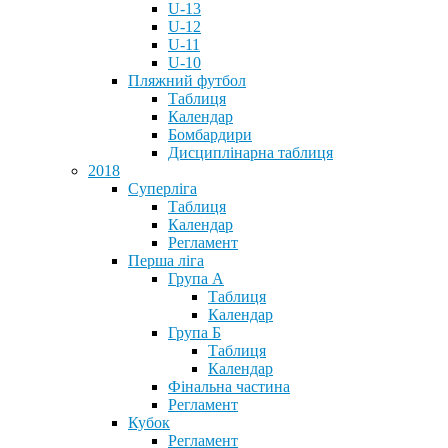
U-13
U-12
U-11
U-10
Пляжний футбол
Таблиця
Календар
Бомбардири
Дисциплінарна таблиця
2018
Суперліга
Таблиця
Календар
Регламент
Перша ліга
Група А
Таблиця
Календар
Група Б
Таблиця
Календар
Фінальна частина
Регламент
Кубок
Регламент