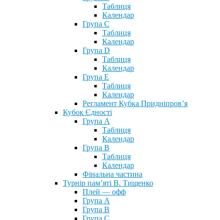
Таблиця
Календар
Група С
Таблиця
Календар
Група D
Таблиця
Календар
Група Е
Таблиця
Календар
Регламент Кубка Придніпров’я
Кубок Єдності
Група А
Таблиця
Календар
Група В
Таблиця
Календар
Фінальна частина
Турнір пам’яті В. Тищенко
Плей — офф
Група А
Група B
Група С