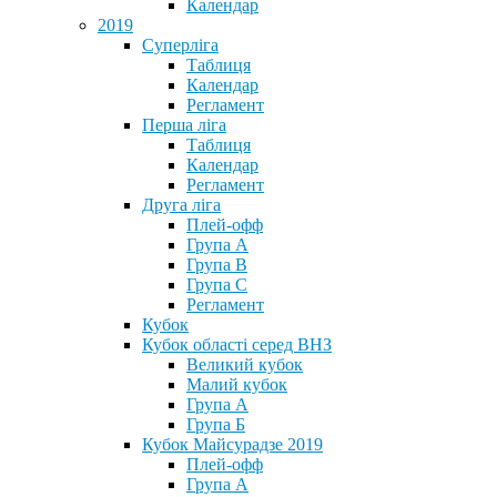
Календар
2019
Суперліга
Таблиця
Календар
Регламент
Перша ліга
Таблиця
Календар
Регламент
Друга ліга
Плей-офф
Група А
Група В
Група С
Регламент
Кубок
Кубок області серед ВНЗ
Великий кубок
Малий кубок
Група А
Група Б
Кубок Майсурадзе 2019
Плей-офф
Група А