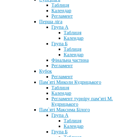
Таблиця
Календар
Регламент
Перша ліга
Група А
Таблиця
Календар
Група Б
Таблиця
Календар
Фінальна частина
Регламент
Кубок
Регламент
Пам`яті Миколи Кудрицького
Таблиця
Календар
Регламент турніру пам’яті М.
Кудрицького
Пам`яті Максима Білого
Група А
Таблиця
Календар
Група Б