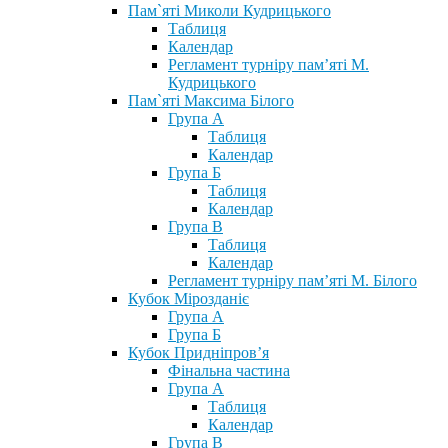
Пам`яті Миколи Кудрицького
Таблиця
Календар
Регламент турніру пам’яті М.
Кудрицького
Пам`яті Максима Білого
Група А
Таблиця
Календар
Група Б
Таблиця
Календар
Група В
Таблиця
Календар
Регламент турніру пам’яті М. Білого
Кубок Мірозданіє
Група А
Група Б
Кубок Придніпров’я
Фінальна частина
Група А
Таблиця
Календар
Група В