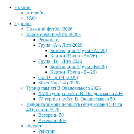
Новини
Інтерв’ю
УАФ
Турніри
Пляжний футбол/2026
Кубок області «Літо-2026»
Регламент
Група «А», Літо-2026
Бомбардири (Група «А»/26)
Картки (Група «А»/26)
Група «В», Літо-2026
Бомбардири (Група «В»/26)
Картки (Група «В»/26)
Gold Cup 1/4 (2026)
Silver Cup 1/4 (2026)
Турнір пам’яті В.Овадовського 2026
XVII турнір пам’яті В. Овадовського 40+
IV турнір пам’яті В. Овадовського 50+
Відкрита зимова першість серед команд 50+ та
40+, сезон 25/26
Ветерани 50+
Ветерани 40+
Футнет
Рейтинг