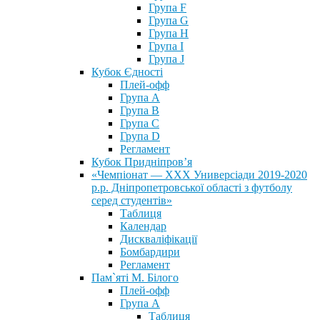
Група F
Група G
Група H
Група I
Група J
Кубок Єдності
Плей-офф
Група А
Група В
Група С
Група D
Регламент
Кубок Придніпров’я
«Чемпіонат — ХХХ Универсіади 2019-2020
р.р. Дніпропетровської області з футболу
серед студентів»
Таблиця
Календар
Дискваліфікації
Бомбардири
Регламент
Пам`яті М. Білого
Плей-офф
Група А
Таблиця