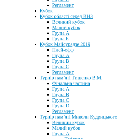
Регламент
Кубок
Кубок області серед ВНЗ
Великий кубок
Малий кубок
Група А
Група Б
Кубок Майсурадзе 2019
Плей-офф
Група А
Група В
Група С
Регламент
Турнір пам’яті Тищенко В.М.
Фінальна частина
Група А
Група В
Група С
Група D
Регламент
Турнір пам’яті Миколи Кудрицького
Великий кубок
Малий кубок
Група А