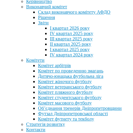
Керівництво
Виконавчий комітет
Склад виконавчого комітету АФДО
Рішення
Звіти
I квартал 2026 року
IV квартал 2025 року
III квартал 2025 року
II квартал 2025 року
I квартал 2025 року
IV квартал 2024 року
Комітети
Комітет арбітрів
Комітет по проведенню змагань
Дитячо-юнацька футбольна ліга
Комітет жіночого футболу
Комітет ветеранського футболу
Комітет пляжного футболу
Комітет студентського футболу
Комітет масового футболу
Обʼєднання тренерів Дніпропетровщини
Футзал Дніпропетровської області
Комітет футнету та текболу
Стратегія розвитку
Контакти