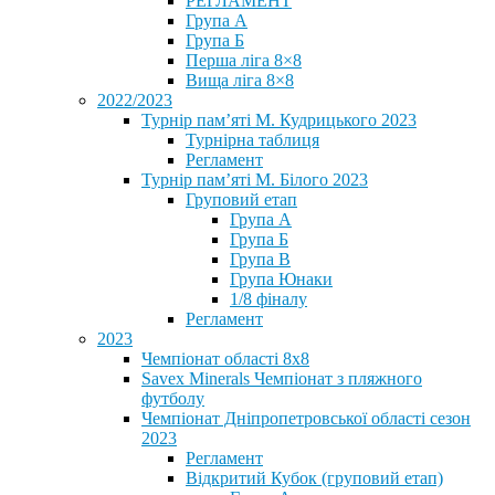
РЕГЛАМЕНТ
Група А
Група Б
Перша ліга 8×8
Вища ліга 8×8
2022/2023
Турнір пам’яті М. Кудрицького 2023
Турнірна таблиця
Регламент
Турнір пам’яті М. Білого 2023
Груповий етап
Група А
Група Б
Група В
Група Юнаки
1/8 фіналу
Регламент
2023
Чемпіонат області 8х8
Savex Minerals Чемпіонат з пляжного
футболу
Чемпіонат Дніпропетровської області сезон
2023
Регламент
Відкритий Кубок (груповий етап)