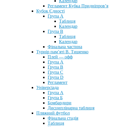
Календар
Регламент Кубка Придніпров’я
Кубок Єдності
Група А
Таблиця
Календар
Група В
Таблиця
Календар
Фінальна частина
Турнір пам’яті В. Тищенко
Плей — офф
Група А
Група B
Група С
Група D
Регламент
Універсіада
Група А
Група Б
Бомбардири
Дисциплінарна таблиця
Пляжний футбол
Фінальна стадія
Таблиця