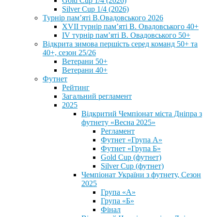
Gold Cup 1/4 (2026)
Silver Cup 1/4 (2026)
Турнір пам’яті В.Овадовського 2026
XVII турнір пам’яті В. Овадовського 40+
IV турнір пам’яті В. Овадовського 50+
Відкрита зимова першість серед команд 50+ та
40+, сезон 25/26
Ветерани 50+
Ветерани 40+
Футнет
Рейтинг
Загальний регламент
2025
Відкритий Чемпіонат міста Дніпра з
футнету «Весна 2025»
Регламент
Футнет «Група А»
Футнет «Група Б»
Gold Cup (футнет)
Silver Cup (футнет)
Чемпіонат України з футнету, Сезон
2025
Група «А»
Група «Б»
Фінал