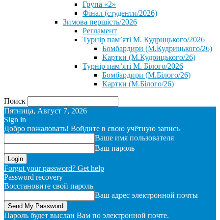
Група «2»
Фінал (студенти/2026)
⁨Зимова першість/2026⁩
Регламент
Турнір пам’яті М. Кудрицького/2026
Бомбардири (М.Кудрицького/26)
Картки (М.Кудрицького/26)
Турнір пам’яті М. Білого/2026
Бомбардири (М.Білого/26)
Картки (М.Білого/26)
Поиск
Пятница, Август 7, 2026
Sign in
Добро пожаловать! Войдите в свою учётную запись
Ваше имя пользователя
Ваш пароль
Forgot your password? Get help
Password recovery
Восстановите свой пароль
Ваш адрес электронной почты
Пароль будет выслан Вам по электронной почте.