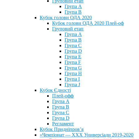
Груповий етап
Група А
Група В
Кубок голови ОДА 2020
Кубок голови ОДА 2020 Плей-оф
Груповий етап
Група A
Група B
Група C
Група D
Група E
Група F
Група G
Група H
Група I
Група J
Кубок Єдності
Плей-офф
Група А
Група В
Група С
Група D
Регламент
Кубок Придніпров’я
«Чемпіонат — ХХХ Универсіади 2019-2020