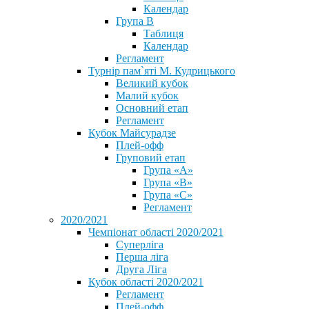
Календар
Група В
Таблиця
Календар
Регламент
Турнір пам`яті М. Кудрицького
Великий кубок
Малий кубок
Основний етап
Регламент
Кубок Майсурадзе
Плей-офф
Груповий етап
Група «А»
Група «B»
Група «C»
Регламент
2020/2021
Чемпіонат області 2020/2021
Суперліга
Перша ліга
Друга Ліга
Кубок області 2020/2021
Регламент
Плей-офф