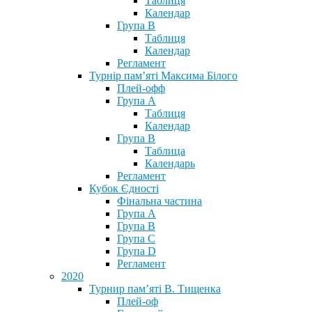
Таблиця
Календар
Група В
Таблиця
Календар
Регламент
Турнір пам’яті Максима Білого
Плей-офф
Група А
Таблиця
Календар
Група В
Таблица
Календарь
Регламент
Кубок Єдності
Фінальна частина
Група А
Група В
Група С
Група D
Регламент
2020
Турнир пам’яті В. Тищенка
Плей-оф