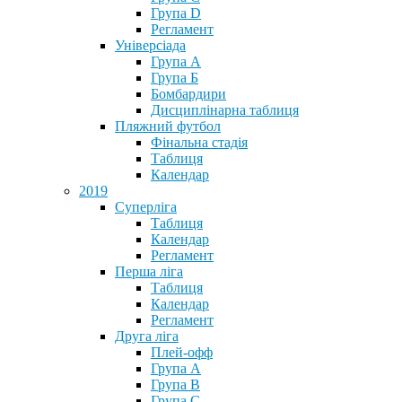
Група D
Регламент
Універсіада
Група А
Група Б
Бомбардири
Дисциплінарна таблиця
Пляжний футбол
Фінальна стадія
Таблиця
Календар
2019
Суперліга
Таблиця
Календар
Регламент
Перша ліга
Таблиця
Календар
Регламент
Друга ліга
Плей-офф
Група А
Група В
Група С