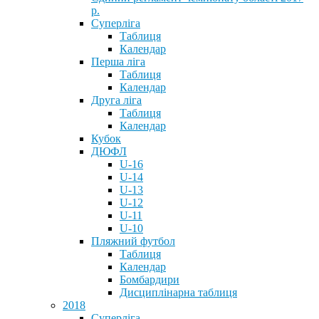
р.
Суперліга
Таблиця
Календар
Перша ліга
Таблиця
Календар
Друга ліга
Таблиця
Календар
Кубок
ДЮФЛ
U-16
U-14
U-13
U-12
U-11
U-10
Пляжний футбол
Таблиця
Календар
Бомбардири
Дисциплінарна таблиця
2018
Суперліга