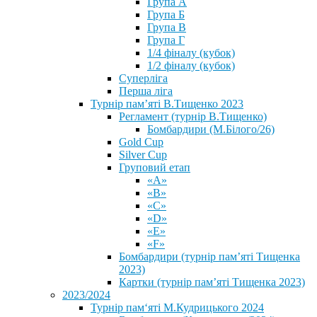
Група А
Група Б
Група В
Група Г
1/4 фіналу (кубок)
1/2 фіналу (кубок)
Суперліга
Перша ліга
Турнір пам’яті В.Тищенко 2023
Регламент (турнір В.Тищенко)
Бомбардири (М.Білого/26)
Gold Cup
Silver Cup
Груповий етап
«А»
«В»
«С»
«D»
«Е»
«F»
Бомбардири (турнір пам’яті Тищенка
2023)
Картки (турнір пам’яті Тищенка 2023)
2023/2024
⁨Турнір пам‘яті М.Кудрицького 2024