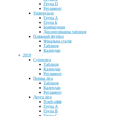
Група D
Регламент
Універсіада
Група А
Група Б
Бомбардири
Дисциплінарна таблиця
Пляжний футбол
Фінальна стадія
Таблиця
Календар
2019
Суперліга
Таблиця
Календар
Регламент
Перша ліга
Таблиця
Календар
Регламент
Друга ліга
Плей-офф
Група А
Група В
Група С