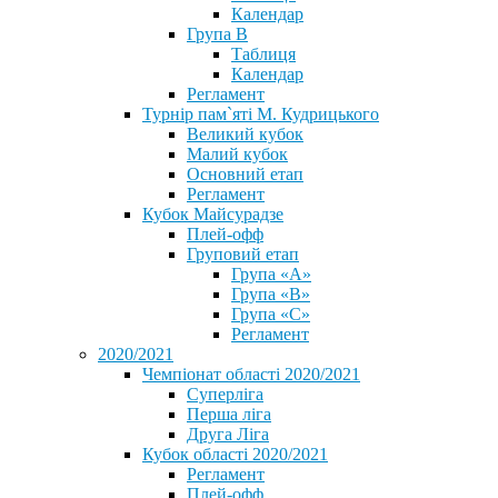
Календар
Група В
Таблиця
Календар
Регламент
Турнір пам`яті М. Кудрицького
Великий кубок
Малий кубок
Основний етап
Регламент
Кубок Майсурадзе
Плей-офф
Груповий етап
Група «А»
Група «B»
Група «C»
Регламент
2020/2021
Чемпіонат області 2020/2021
Суперліга
Перша ліга
Друга Ліга
Кубок області 2020/2021
Регламент
Плей-офф