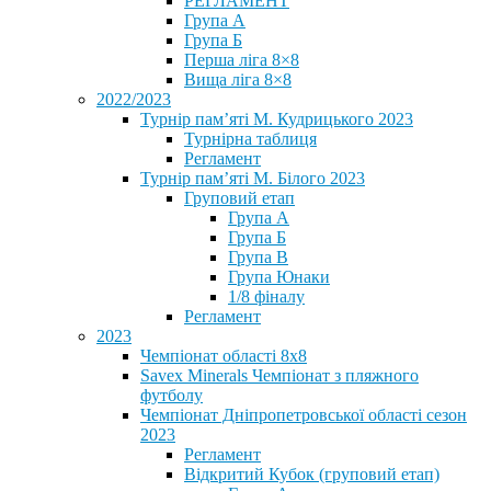
РЕГЛАМЕНТ
Група А
Група Б
Перша ліга 8×8
Вища ліга 8×8
2022/2023
Турнір пам’яті М. Кудрицького 2023
Турнірна таблиця
Регламент
Турнір пам’яті М. Білого 2023
Груповий етап
Група А
Група Б
Група В
Група Юнаки
1/8 фіналу
Регламент
2023
Чемпіонат області 8х8
Savex Minerals Чемпіонат з пляжного
футболу
Чемпіонат Дніпропетровської області сезон
2023
Регламент
Відкритий Кубок (груповий етап)