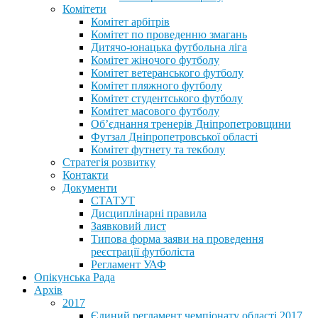
Комітети
Комітет арбітрів
Комітет по проведенню змагань
Дитячо-юнацька футбольна ліга
Комітет жіночого футболу
Комітет ветеранського футболу
Комітет пляжного футболу
Комітет студентського футболу
Комітет масового футболу
Обʼєднання тренерів Дніпропетровщини
Футзал Дніпропетровської області
Комітет футнету та текболу
Стратегія розвитку
Контакти
Документи
СТАТУТ
Дисциплінарні правила
Заявковий лист
Типова форма заяви на проведення
реєстрації футболіста
Регламент УАФ
Опікунська Рада
Архів
2017
Єдиний регламент чемпіонату області 2017