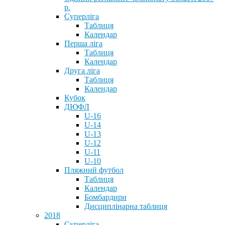
р.
Суперліга
Таблиця
Календар
Перша ліга
Таблиця
Календар
Друга ліга
Таблиця
Календар
Кубок
ДЮФЛ
U-16
U-14
U-13
U-12
U-11
U-10
Пляжний футбол
Таблиця
Календар
Бомбардири
Дисциплінарна таблиця
2018
Суперліга