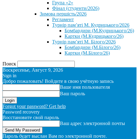
Група «2»
Фінал (студенти/2026)
⁨Зимова першість/2026⁩
Регламент
Турнір пам’яті М. Кудрицького/2026
Бомбардири (М.Кудрицького/26)
Картки (М.Кудрицького/26)
Турнір пам’яті М. Білого/2026
Бомбардири (М.Білого/26)
Картки (М.Білого/26)
Поиск
Воскресенье, Август 9, 2026
Sign in
Добро пожаловать! Войдите в свою учётную запись
Ваше имя пользователя
Ваш пароль
Forgot your password? Get help
Password recovery
Восстановите свой пароль
Ваш адрес электронной почты
Пароль будет выслан Вам по электронной почте.