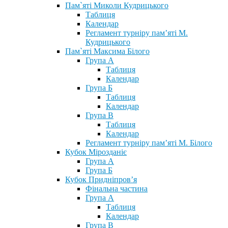
Пам`яті Миколи Кудрицького
Таблиця
Календар
Регламент турніру пам’яті М.
Кудрицького
Пам`яті Максима Білого
Група А
Таблиця
Календар
Група Б
Таблиця
Календар
Група В
Таблиця
Календар
Регламент турніру пам’яті М. Білого
Кубок Мірозданіє
Група А
Група Б
Кубок Придніпров’я
Фінальна частина
Група А
Таблиця
Календар
Група В