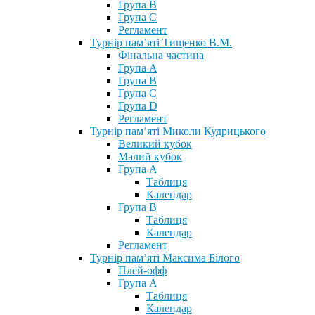
Група В
Група С
Регламент
Турнір пам’яті Тищенко В.М.
Фінальна частина
Група А
Група В
Група С
Група D
Регламент
Турнір пам’яті Миколи Кудрицького
Великий кубок
Малий кубок
Група А
Таблиця
Календар
Група В
Таблиця
Календар
Регламент
Турнір пам’яті Максима Білого
Плей-офф
Група А
Таблиця
Календар