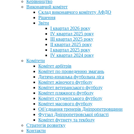
Керівництво
Виконавчий комітет
Склад виконавчого комітету АФДО
Рішення
Звіти
I квартал 2026 року
IV квартал 2025 року
III квартал 2025 року
II квартал 2025 року
I квартал 2025 року
IV квартал 2024 року
Комітети
Комітет арбітрів
Комітет по проведенню змагань
Дитячо-юнацька футбольна ліга
Комітет жіночого футболу
Комітет ветеранського футболу
Комітет пляжного футболу
Комітет студентського футболу
Комітет масового футболу
Обʼєднання тренерів Дніпропетровщини
Футзал Дніпропетровської області
Комітет футнету та текболу
Стратегія розвитку
Контакти