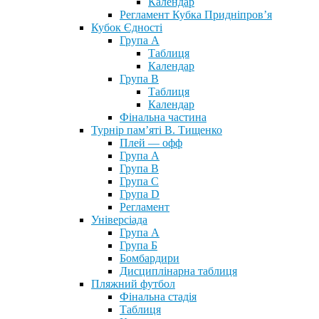
Календар
Регламент Кубка Придніпров’я
Кубок Єдності
Група А
Таблиця
Календар
Група В
Таблиця
Календар
Фінальна частина
Турнір пам’яті В. Тищенко
Плей — офф
Група А
Група B
Група С
Група D
Регламент
Універсіада
Група А
Група Б
Бомбардири
Дисциплінарна таблиця
Пляжний футбол
Фінальна стадія
Таблиця