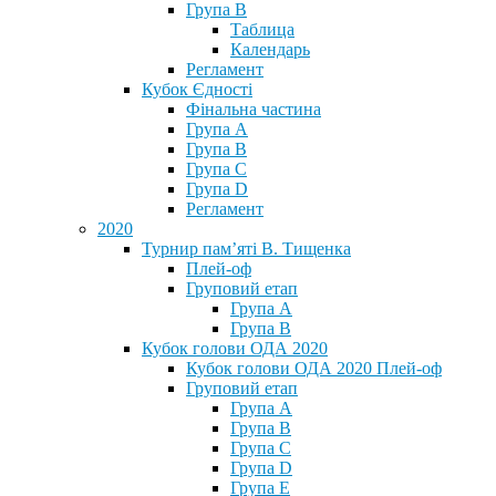
Група В
Таблица
Календарь
Регламент
Кубок Єдності
Фінальна частина
Група А
Група В
Група С
Група D
Регламент
2020
Турнир пам’яті В. Тищенка
Плей-оф
Груповий етап
Група А
Група В
Кубок голови ОДА 2020
Кубок голови ОДА 2020 Плей-оф
Груповий етап
Група A
Група B
Група C
Група D
Група E