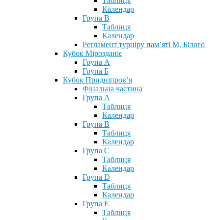
Таблиця
Календар
Група В
Таблиця
Календар
Регламент турніру пам’яті М. Білого
Кубок Мірозданіє
Група А
Група Б
Кубок Придніпров’я
Фінальна частина
Група А
Таблиця
Календар
Група В
Таблиця
Календар
Група С
Таблиця
Календар
Група D
Таблиця
Календар
Група Е
Таблиця