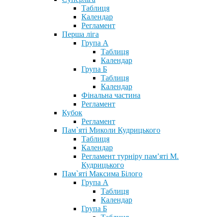
Таблиця
Календар
Регламент
Перша ліга
Група А
Таблиця
Календар
Група Б
Таблиця
Календар
Фінальна частина
Регламент
Кубок
Регламент
Пам`яті Миколи Кудрицького
Таблиця
Календар
Регламент турніру пам’яті М.
Кудрицького
Пам`яті Максима Білого
Група А
Таблиця
Календар
Група Б