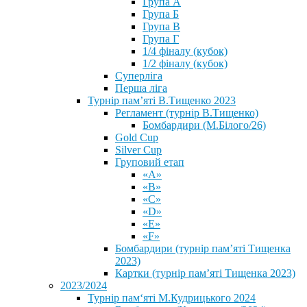
Група А
Група Б
Група В
Група Г
1/4 фіналу (кубок)
1/2 фіналу (кубок)
Суперліга
Перша ліга
Турнір пам’яті В.Тищенко 2023
Регламент (турнір В.Тищенко)
Бомбардири (М.Білого/26)
Gold Cup
Silver Cup
Груповий етап
«А»
«В»
«С»
«D»
«Е»
«F»
Бомбардири (турнір пам’яті Тищенка
2023)
Картки (турнір пам’яті Тищенка 2023)
2023/2024
⁨Турнір пам‘яті М.Кудрицького 2024