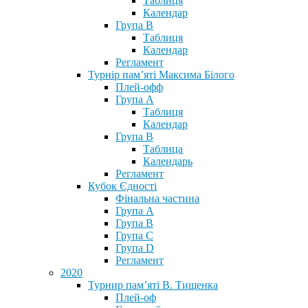
Таблиця
Календар
Група В
Таблиця
Календар
Регламент
Турнір пам’яті Максима Білого
Плей-офф
Група А
Таблиця
Календар
Група В
Таблица
Календарь
Регламент
Кубок Єдності
Фінальна частина
Група А
Група В
Група С
Група D
Регламент
2020
Турнир пам’яті В. Тищенка
Плей-оф