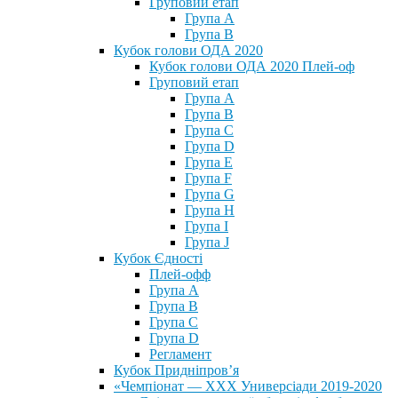
Груповий етап
Група А
Група В
Кубок голови ОДА 2020
Кубок голови ОДА 2020 Плей-оф
Груповий етап
Група A
Група B
Група C
Група D
Група E
Група F
Група G
Група H
Група I
Група J
Кубок Єдності
Плей-офф
Група А
Група В
Група С
Група D
Регламент
Кубок Придніпров’я
«Чемпіонат — ХХХ Универсіади 2019-2020