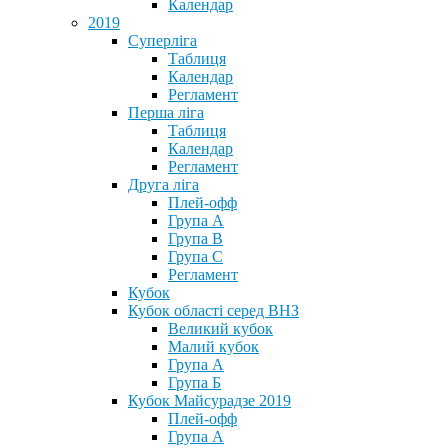
Календар
2019
Суперліга
Таблиця
Календар
Регламент
Перша ліга
Таблиця
Календар
Регламент
Друга ліга
Плей-офф
Група А
Група В
Група С
Регламент
Кубок
Кубок області серед ВНЗ
Великий кубок
Малий кубок
Група А
Група Б
Кубок Майсурадзе 2019
Плей-офф
Група А