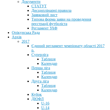
Документи
СТАТУТ
Дисциплінарні правила
Заявковий лист
Типова форма заяви на проведення
реєстрації футболіста
Регламент УАФ
Опікунська Рада
Архів
2017
Єдиний регламент чемпіонату області 2017
р.
Суперліга
Таблиця
Календар
Перша ліга
Таблиця
Календар
Друга ліга
Таблиця
Календар
Кубок
ДЮФЛ
U-16
U-14