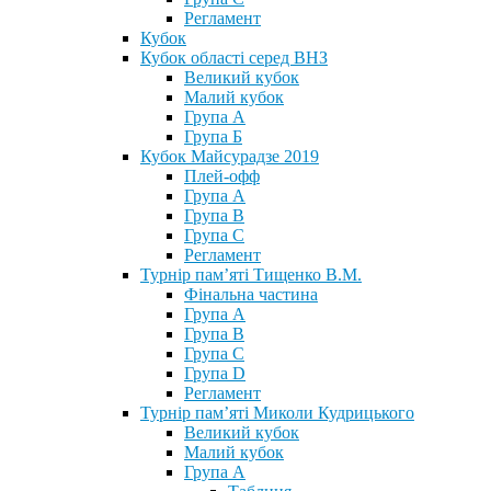
Регламент
Кубок
Кубок області серед ВНЗ
Великий кубок
Малий кубок
Група А
Група Б
Кубок Майсурадзе 2019
Плей-офф
Група А
Група В
Група С
Регламент
Турнір пам’яті Тищенко В.М.
Фінальна частина
Група А
Група В
Група С
Група D
Регламент
Турнір пам’яті Миколи Кудрицького
Великий кубок
Малий кубок
Група А