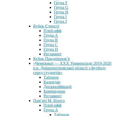
Група F
Група G
Група H
Група I
Група J
Кубок Єдності
Плей-офф
Група А
Група В
Група С
Група D
Регламент
Кубок Придніпров’я
«Чемпіонат — ХХХ Универсіади 2019-2020
р.р. Дніпропетровської області з футболу
серед студентів»
Таблиця
Календар
Дискваліфікації
Бомбардири
Регламент
Пам`яті М. Білого
Плей-офф
Група А
Таблиця