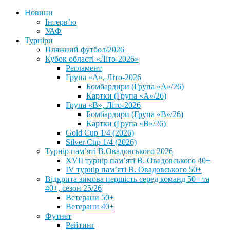
Новини
Інтерв’ю
УАФ
Турніри
Пляжний футбол/2026
Кубок області «Літо-2026»
Регламент
Група «А», Літо-2026
Бомбардири (Група «А»/26)
Картки (Група «А»/26)
Група «В», Літо-2026
Бомбардири (Група «В»/26)
Картки (Група «В»/26)
Gold Cup 1/4 (2026)
Silver Cup 1/4 (2026)
Турнір пам’яті В.Овадовського 2026
XVII турнір пам’яті В. Овадовського 40+
IV турнір пам’яті В. Овадовського 50+
Відкрита зимова першість серед команд 50+ та
40+, сезон 25/26
Ветерани 50+
Ветерани 40+
Футнет
Рейтинг