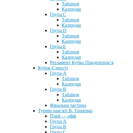
Таблиця
Календар
Група С
Таблиця
Календар
Група D
Таблиця
Календар
Група Е
Таблиця
Календар
Регламент Кубка Придніпров’я
Кубок Єдності
Група А
Таблиця
Календар
Група В
Таблиця
Календар
Фінальна частина
Турнір пам’яті В. Тищенко
Плей — офф
Група А
Група B
Група С