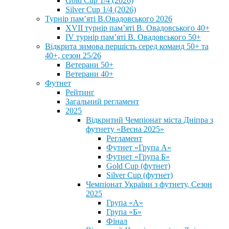
Gold Cup 1/4 (2026)
Silver Cup 1/4 (2026)
Турнір пам’яті В.Овадовського 2026
XVII турнір пам’яті В. Овадовського 40+
IV турнір пам’яті В. Овадовського 50+
Відкрита зимова першість серед команд 50+ та
40+, сезон 25/26
Ветерани 50+
Ветерани 40+
Футнет
Рейтинг
Загальний регламент
2025
Відкритий Чемпіонат міста Дніпра з
футнету «Весна 2025»
Регламент
Футнет «Група А»
Футнет «Група Б»
Gold Cup (футнет)
Silver Cup (футнет)
Чемпіонат України з футнету, Сезон
2025
Група «А»
Група «Б»
Фінал