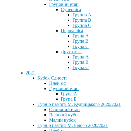
Груповий етап
Суперліга
Группа A
Группа B
Группа C
Перша ліга
Група A
Група B
Група C
Друга ліга
Група A
Група B
Група C
2021
Кубок Єдності
Плей-оф
Груповий етап
Група А
Група Б
Турнір пам’яті М. Кудрицького 2020/2021
Основний етап
Великий кубок
Малий кубок
Турнір пам’яті М. Білого 2020/2021
Плей-оф