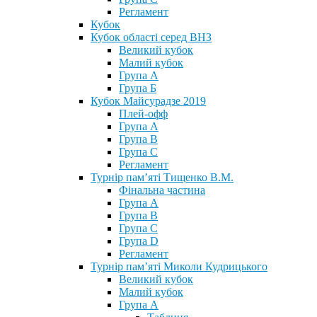
Регламент
Кубок
Кубок області серед ВНЗ
Великий кубок
Малий кубок
Група А
Група Б
Кубок Майсурадзе 2019
Плей-офф
Група А
Група В
Група С
Регламент
Турнір пам’яті Тищенко В.М.
Фінальна частина
Група А
Група В
Група С
Група D
Регламент
Турнір пам’яті Миколи Кудрицького
Великий кубок
Малий кубок
Група А