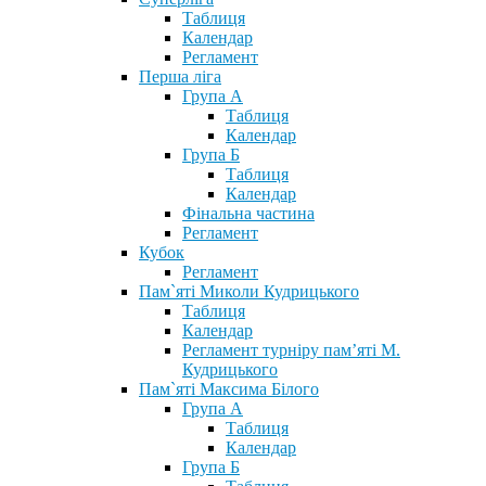
Таблиця
Календар
Регламент
Перша ліга
Група А
Таблиця
Календар
Група Б
Таблиця
Календар
Фінальна частина
Регламент
Кубок
Регламент
Пам`яті Миколи Кудрицького
Таблиця
Календар
Регламент турніру пам’яті М.
Кудрицького
Пам`яті Максима Білого
Група А
Таблиця
Календар
Група Б