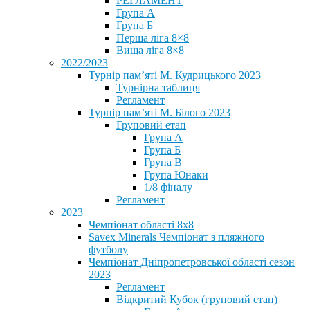
РЕГЛАМЕНТ
Група А
Група Б
Перша ліга 8×8
Вища ліга 8×8
2022/2023
Турнір пам’яті М. Кудрицького 2023
Турнірна таблиця
Регламент
Турнір пам’яті М. Білого 2023
Груповий етап
Група А
Група Б
Група В
Група Юнаки
1/8 фіналу
Регламент
2023
Чемпіонат області 8х8
Savex Minerals Чемпіонат з пляжного
футболу
Чемпіонат Дніпропетровської області сезон
2023
Регламент
Відкритий Кубок (груповий етап)