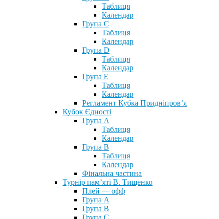
Таблиця
Календар
Група С
Таблиця
Календар
Група D
Таблиця
Календар
Група Е
Таблиця
Календар
Регламент Кубка Придніпров’я
Кубок Єдності
Група А
Таблиця
Календар
Група В
Таблиця
Календар
Фінальна частина
Турнір пам’яті В. Тищенко
Плей — офф
Група А
Група B
Група С