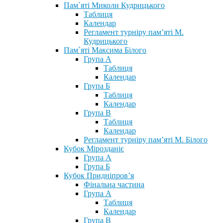
Пам`яті Миколи Кудрицького
Таблиця
Календар
Регламент турніру пам’яті М.
Кудрицького
Пам`яті Максима Білого
Група А
Таблиця
Календар
Група Б
Таблиця
Календар
Група В
Таблиця
Календар
Регламент турніру пам’яті М. Білого
Кубок Мірозданіє
Група А
Група Б
Кубок Придніпров’я
Фінальна частина
Група А
Таблиця
Календар
Група В