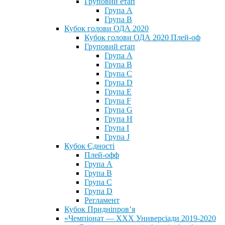
Груповий етап
Група А
Група В
Кубок голови ОДА 2020
Кубок голови ОДА 2020 Плей-оф
Груповий етап
Група A
Група B
Група C
Група D
Група E
Група F
Група G
Група H
Група I
Група J
Кубок Єдності
Плей-офф
Група А
Група В
Група С
Група D
Регламент
Кубок Придніпров’я
«Чемпіонат — ХХХ Универсіади 2019-2020