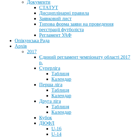
Документи
СТАТУТ
Дисциплінарні правила
Заявковий лист
Типова форма заяви на проведення
реєстрації футболіста
Регламент УАФ
Опікунська Рада
Архів
2017
Єдиний регламент чемпіонату області 2017
р.
Суперліга
Таблиця
Календар
Перша ліга
Таблиця
Календар
Друга ліга
Таблиця
Календар
Кубок
ДЮФЛ
U-16
U-14