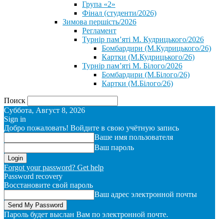
Група «2»
Фінал (студенти/2026)
⁨Зимова першість/2026⁩
Регламент
Турнір пам’яті М. Кудрицького/2026
Бомбардири (М.Кудрицького/26)
Картки (М.Кудрицького/26)
Турнір пам’яті М. Білого/2026
Бомбардири (М.Білого/26)
Картки (М.Білого/26)
Поиск
Суббота, Август 8, 2026
Sign in
Добро пожаловать! Войдите в свою учётную запись
Ваше имя пользователя
Ваш пароль
Forgot your password? Get help
Password recovery
Восстановите свой пароль
Ваш адрес электронной почты
Пароль будет выслан Вам по электронной почте.