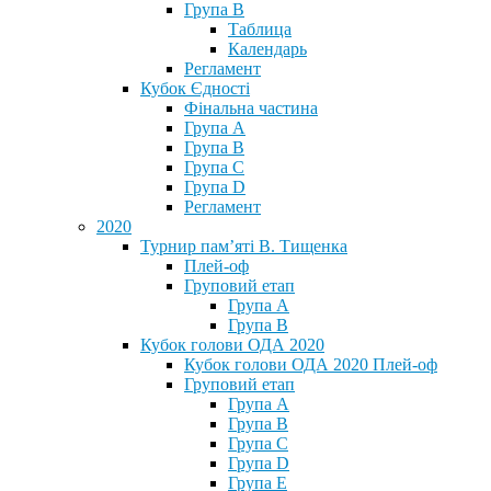
Група В
Таблица
Календарь
Регламент
Кубок Єдності
Фінальна частина
Група А
Група В
Група С
Група D
Регламент
2020
Турнир пам’яті В. Тищенка
Плей-оф
Груповий етап
Група А
Група В
Кубок голови ОДА 2020
Кубок голови ОДА 2020 Плей-оф
Груповий етап
Група A
Група B
Група C
Група D
Група E