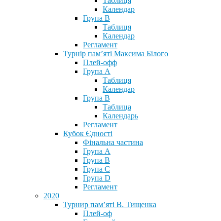
Таблиця
Календар
Група В
Таблиця
Календар
Регламент
Турнір пам’яті Максима Білого
Плей-офф
Група А
Таблиця
Календар
Група В
Таблица
Календарь
Регламент
Кубок Єдності
Фінальна частина
Група А
Група В
Група С
Група D
Регламент
2020
Турнир пам’яті В. Тищенка
Плей-оф