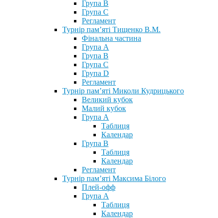
Група В
Група С
Регламент
Турнір пам’яті Тищенко В.М.
Фінальна частина
Група А
Група В
Група С
Група D
Регламент
Турнір пам’яті Миколи Кудрицького
Великий кубок
Малий кубок
Група А
Таблиця
Календар
Група В
Таблиця
Календар
Регламент
Турнір пам’яті Максима Білого
Плей-офф
Група А
Таблиця
Календар