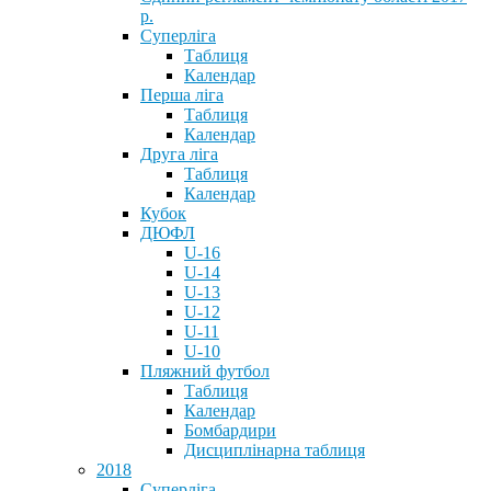
р.
Суперліга
Таблиця
Календар
Перша ліга
Таблиця
Календар
Друга ліга
Таблиця
Календар
Кубок
ДЮФЛ
U-16
U-14
U-13
U-12
U-11
U-10
Пляжний футбол
Таблиця
Календар
Бомбардири
Дисциплінарна таблиця
2018
Суперліга