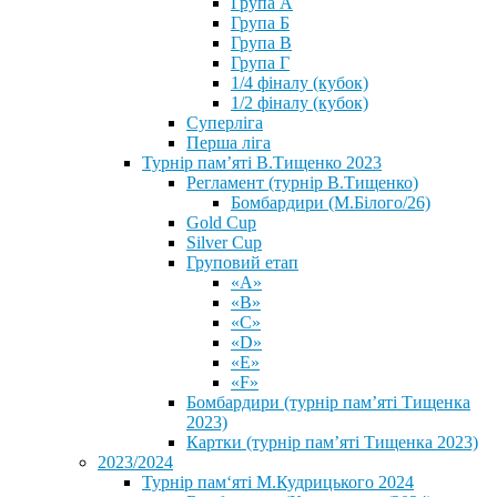
Група А
Група Б
Група В
Група Г
1/4 фіналу (кубок)
1/2 фіналу (кубок)
Суперліга
Перша ліга
Турнір пам’яті В.Тищенко 2023
Регламент (турнір В.Тищенко)
Бомбардири (М.Білого/26)
Gold Cup
Silver Cup
Груповий етап
«А»
«В»
«С»
«D»
«Е»
«F»
Бомбардири (турнір пам’яті Тищенка
2023)
Картки (турнір пам’яті Тищенка 2023)
2023/2024
⁨Турнір пам‘яті М.Кудрицького 2024