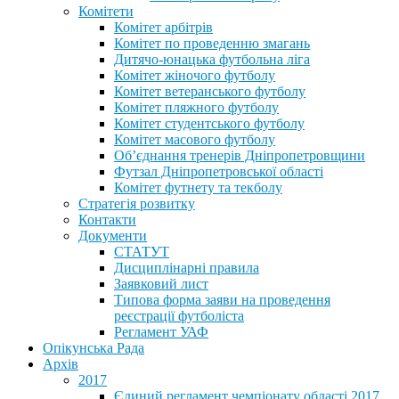
Комітети
Комітет арбітрів
Комітет по проведенню змагань
Дитячо-юнацька футбольна ліга
Комітет жіночого футболу
Комітет ветеранського футболу
Комітет пляжного футболу
Комітет студентського футболу
Комітет масового футболу
Обʼєднання тренерів Дніпропетровщини
Футзал Дніпропетровської області
Комітет футнету та текболу
Стратегія розвитку
Контакти
Документи
СТАТУТ
Дисциплінарні правила
Заявковий лист
Типова форма заяви на проведення
реєстрації футболіста
Регламент УАФ
Опікунська Рада
Архів
2017
Єдиний регламент чемпіонату області 2017