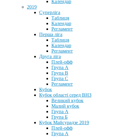
Календар
2019
Суперліга
Таблиця
Календар
Регламент
Перша ліга
Таблиця
Календар
Регламент
Друга ліга
Плей-офф
Група А
Група В
Група С
Регламент
Кубок
Кубок області серед ВНЗ
Великий кубок
Малий кубок
Група А
Група Б
Кубок Майсурадзе 2019
Плей-офф
Група А