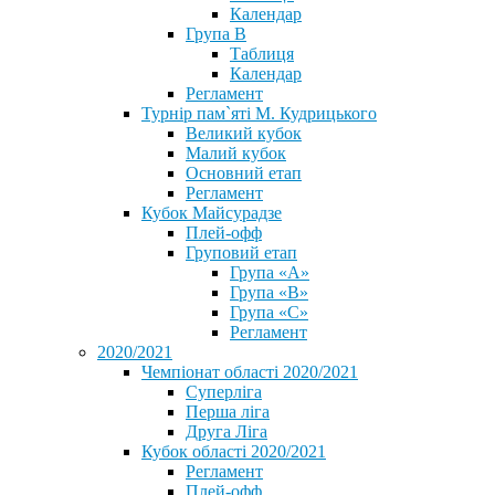
Календар
Група В
Таблиця
Календар
Регламент
Турнір пам`яті М. Кудрицького
Великий кубок
Малий кубок
Основний етап
Регламент
Кубок Майсурадзе
Плей-офф
Груповий етап
Група «А»
Група «B»
Група «C»
Регламент
2020/2021
Чемпіонат області 2020/2021
Суперліга
Перша ліга
Друга Ліга
Кубок області 2020/2021
Регламент
Плей-офф