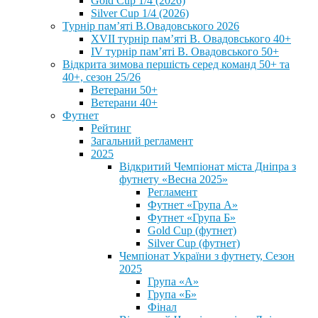
Gold Cup 1/4 (2026)
Silver Cup 1/4 (2026)
Турнір пам’яті В.Овадовського 2026
XVII турнір пам’яті В. Овадовського 40+
IV турнір пам’яті В. Овадовського 50+
Відкрита зимова першість серед команд 50+ та
40+, сезон 25/26
Ветерани 50+
Ветерани 40+
Футнет
Рейтинг
Загальний регламент
2025
Відкритий Чемпіонат міста Дніпра з
футнету «Весна 2025»
Регламент
Футнет «Група А»
Футнет «Група Б»
Gold Cup (футнет)
Silver Cup (футнет)
Чемпіонат України з футнету, Сезон
2025
Група «А»
Група «Б»
Фінал