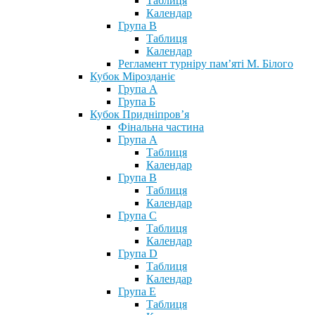
Таблиця
Календар
Група В
Таблиця
Календар
Регламент турніру пам’яті М. Білого
Кубок Мірозданіє
Група А
Група Б
Кубок Придніпров’я
Фінальна частина
Група А
Таблиця
Календар
Група В
Таблиця
Календар
Група С
Таблиця
Календар
Група D
Таблиця
Календар
Група Е
Таблиця