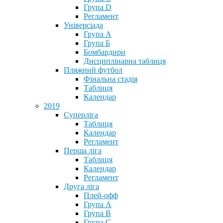
Група D
Регламент
Універсіада
Група А
Група Б
Бомбардири
Дисциплінарна таблиця
Пляжний футбол
Фінальна стадія
Таблиця
Календар
2019
Суперліга
Таблиця
Календар
Регламент
Перша ліга
Таблиця
Календар
Регламент
Друга ліга
Плей-офф
Група А
Група В
Група С