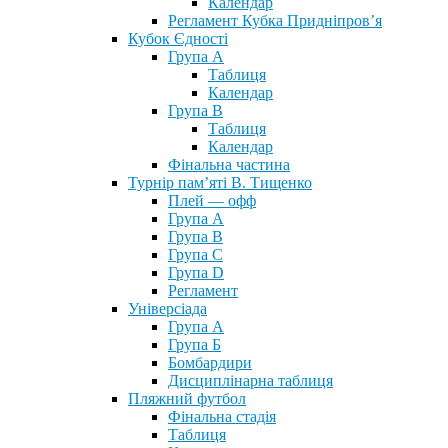
Календар
Регламент Кубка Придніпров’я
Кубок Єдності
Група А
Таблиця
Календар
Група В
Таблиця
Календар
Фінальна частина
Турнір пам’яті В. Тищенко
Плей — офф
Група А
Група B
Група С
Група D
Регламент
Універсіада
Група А
Група Б
Бомбардири
Дисциплінарна таблиця
Пляжний футбол
Фінальна стадія
Таблиця