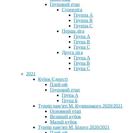
Груповий етап
Суперліга
Группа A
Группа B
Группа C
Перша ліга
Група A
Група B
Група C
Друга ліга
Група A
Група B
Група C
2021
Кубок Єдності
Плей-оф
Груповий етап
Група А
Група Б
Турнір пам’яті М. Кудрицького 2020/2021
Основний етап
Великий кубок
Малий кубок
Турнір пам’яті М. Білого 2020/2021
Плей-оф