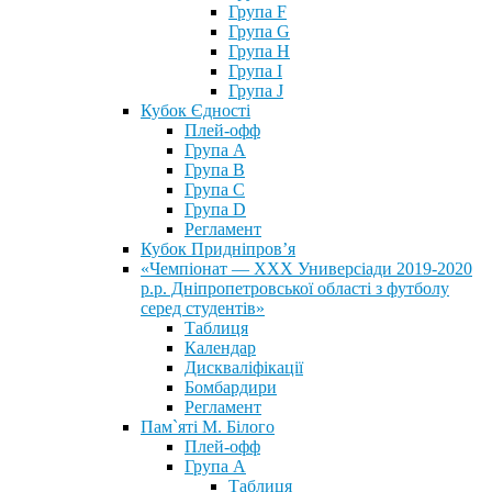
Група F
Група G
Група H
Група I
Група J
Кубок Єдності
Плей-офф
Група А
Група В
Група С
Група D
Регламент
Кубок Придніпров’я
«Чемпіонат — ХХХ Универсіади 2019-2020
р.р. Дніпропетровської області з футболу
серед студентів»
Таблиця
Календар
Дискваліфікації
Бомбардири
Регламент
Пам`яті М. Білого
Плей-офф
Група А
Таблиця