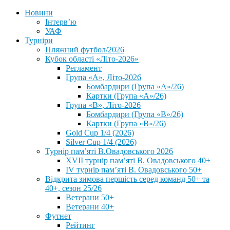
Новини
Інтерв’ю
УАФ
Турніри
Пляжний футбол/2026
Кубок області «Літо-2026»
Регламент
Група «А», Літо-2026
Бомбардири (Група «А»/26)
Картки (Група «А»/26)
Група «В», Літо-2026
Бомбардири (Група «В»/26)
Картки (Група «В»/26)
Gold Cup 1/4 (2026)
Silver Cup 1/4 (2026)
Турнір пам’яті В.Овадовського 2026
XVII турнір пам’яті В. Овадовського 40+
IV турнір пам’яті В. Овадовського 50+
Відкрита зимова першість серед команд 50+ та
40+, сезон 25/26
Ветерани 50+
Ветерани 40+
Футнет
Рейтинг