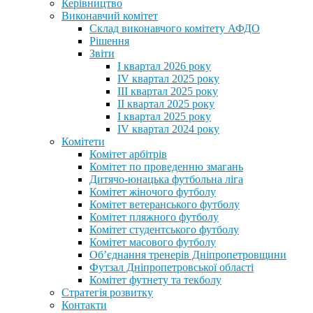
Керівництво
Виконавчий комітет
Склад виконавчого комітету АФДО
Рішення
Звіти
I квартал 2026 року
IV квартал 2025 року
III квартал 2025 року
II квартал 2025 року
I квартал 2025 року
IV квартал 2024 року
Комітети
Комітет арбітрів
Комітет по проведенню змагань
Дитячо-юнацька футбольна ліга
Комітет жіночого футболу
Комітет ветеранського футболу
Комітет пляжного футболу
Комітет студентського футболу
Комітет масового футболу
Обʼєднання тренерів Дніпропетровщини
Футзал Дніпропетровської області
Комітет футнету та текболу
Стратегія розвитку
Контакти