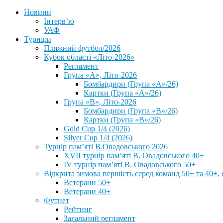
Новини
Інтерв’ю
УАФ
Турніри
Пляжний футбол/2026
Кубок області «Літо-2026»
Регламент
Група «А», Літо-2026
Бомбардири (Група «А»/26)
Картки (Група «А»/26)
Група «В», Літо-2026
Бомбардири (Група «В»/26)
Картки (Група «В»/26)
Gold Cup 1/4 (2026)
Silver Cup 1/4 (2026)
Турнір пам’яті В.Овадовського 2026
XVII турнір пам’яті В. Овадовського 40+
IV турнір пам’яті В. Овадовського 50+
Відкрита зимова першість серед команд 50+ та 40+, 
Ветерани 50+
Ветерани 40+
Футнет
Рейтинг
Загальний регламент