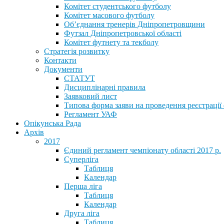
Комітет студентського футболу
Комітет масового футболу
Обʼєднання тренерів Дніпропетровщини
Футзал Дніпропетровської області
Комітет футнету та текболу
Стратегія розвитку
Контакти
Документи
СТАТУТ
Дисциплінарні правила
Заявковий лист
Типова форма заяви на проведення реєстрації
Регламент УАФ
Опікунська Рада
Архів
2017
Єдиний регламент чемпіонату області 2017 р.
Суперліга
Таблиця
Календар
Перша ліга
Таблиця
Календар
Друга ліга
Таблиця