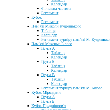
Календар
Фінальна частина
Регламент
Кубок
Регламент
Пам`яті Миколи Кудрицького
Таблиця
Календар
Регламент турніру пам’яті М. Кудрицько
Пам`яті Максима Білого
Група А
Таблиця
Календар
Група Б
Таблиця
Календар
Група В
Таблиця
Календар
Регламент турніру пам’яті М. Білого
Кубок Мірозданіє
Група А
Група Б
Кубок Придніпров’я