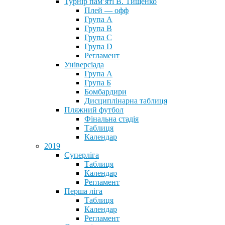
Турнір пам’яті В. Тищенко
Плей — офф
Група А
Група B
Група С
Група D
Регламент
Універсіада
Група А
Група Б
Бомбардири
Дисциплінарна таблиця
Пляжний футбол
Фінальна стадія
Таблиця
Календар
2019
Суперліга
Таблиця
Календар
Регламент
Перша ліга
Таблиця
Календар
Регламент