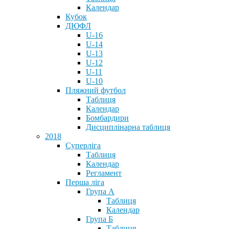
Календар
Кубок
ДЮФЛ
U-16
U-14
U-13
U-12
U-11
U-10
Пляжний футбол
Таблиця
Календар
Бомбардири
Дисциплінарна таблиця
2018
Суперліга
Таблиця
Календар
Регламент
Перша ліга
Група А
Таблиця
Календар
Група Б
Таблиця