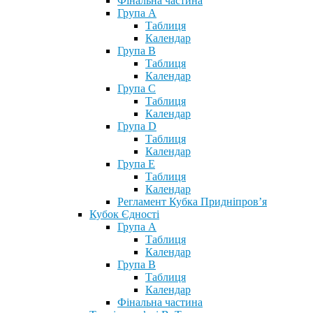
Фінальна частина
Група А
Таблиця
Календар
Група В
Таблиця
Календар
Група С
Таблиця
Календар
Група D
Таблиця
Календар
Група Е
Таблиця
Календар
Регламент Кубка Придніпров’я
Кубок Єдності
Група А
Таблиця
Календар
Група В
Таблиця
Календар
Фінальна частина