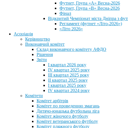
Футнет, Група «А» Весна-2026
Футнет, Група «В» Весна-2026
Фінал
Відкритий Чемпіонат міста Дніпра з фут
Регламент (футнет «Літо-2026»)
«Літо 2026»
Асоціація
Керівництво
Виконавчий комітет
Склад виконавчого комітету АФДО
Рішення
Звіти
I квартал 2026 року
IV квартал 2025 року
III квартал 2025 року
II квартал 2025 року
I квартал 2025 року
IV квартал 2024 року
Комітети
Комітет арбітрів
Комітет по проведенню змагань
Дитячо-юнацька футбольна ліга
Комітет жіночого футболу
Комітет ветеранського футболу
Комітет пляжного футболу