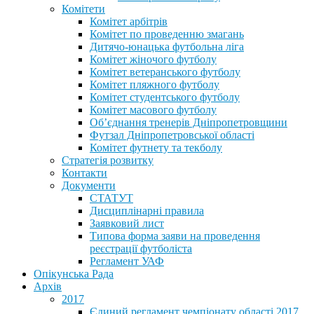
Комітети
Комітет арбітрів
Комітет по проведенню змагань
Дитячо-юнацька футбольна ліга
Комітет жіночого футболу
Комітет ветеранського футболу
Комітет пляжного футболу
Комітет студентського футболу
Комітет масового футболу
Обʼєднання тренерів Дніпропетровщини
Футзал Дніпропетровської області
Комітет футнету та текболу
Стратегія розвитку
Контакти
Документи
СТАТУТ
Дисциплінарні правила
Заявковий лист
Типова форма заяви на проведення
реєстрації футболіста
Регламент УАФ
Опікунська Рада
Архів
2017
Єдиний регламент чемпіонату області 2017