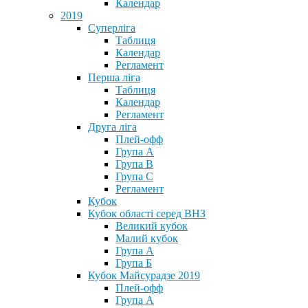
Календар
2019
Суперліга
Таблиця
Календар
Регламент
Перша ліга
Таблиця
Календар
Регламент
Друга ліга
Плей-офф
Група А
Група В
Група С
Регламент
Кубок
Кубок області серед ВНЗ
Великий кубок
Малий кубок
Група А
Група Б
Кубок Майсурадзе 2019
Плей-офф
Група А