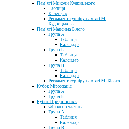
Пам`яті Миколи Кудрицького
Таблиця
Календар
Регламент турніру пам’яті М.
Кудрицького
Пам`яті Максима Білого
Група А
Таблиця
Календар
Група Б
Таблиця
Календар
Група В
Таблиця
Календар
Регламент турніру пам’яті М. Білого
Кубок Мірозданіє
Група А
Група Б
Кубок Придніпров’я
Фінальна частина
Група А
Таблиця
Календар
Група В