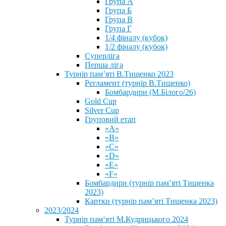
Група А
Група Б
Група В
Група Г
1/4 фіналу (кубок)
1/2 фіналу (кубок)
Суперліга
Перша ліга
Турнір пам’яті В.Тищенко 2023
Регламент (турнір В.Тищенко)
Бомбардири (М.Білого/26)
Gold Cup
Silver Cup
Груповий етап
«А»
«В»
«С»
«D»
«Е»
«F»
Бомбардири (турнір пам’яті Тищенка
2023)
Картки (турнір пам’яті Тищенка 2023)
2023/2024
⁨Турнір пам‘яті М.Кудрицького 2024