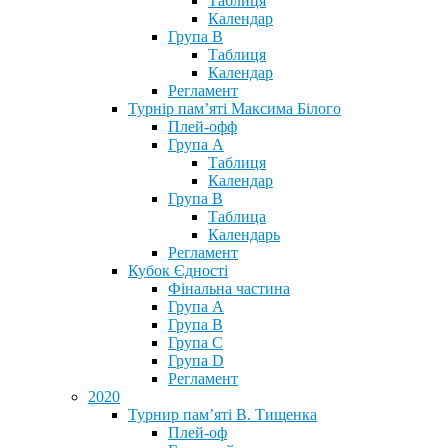
Таблиця
Календар
Група В
Таблиця
Календар
Регламент
Турнір пам’яті Максима Білого
Плей-офф
Група А
Таблиця
Календар
Група В
Таблица
Календарь
Регламент
Кубок Єдності
Фінальна частина
Група А
Група В
Група С
Група D
Регламент
2020
Турнир пам’яті В. Тищенка
Плей-оф