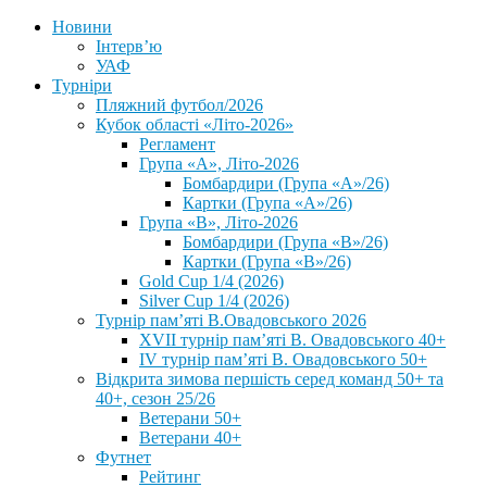
Новини
Інтерв’ю
УАФ
Турніри
Пляжний футбол/2026
Кубок області «Літо-2026»
Регламент
Група «А», Літо-2026
Бомбардири (Група «А»/26)
Картки (Група «А»/26)
Група «В», Літо-2026
Бомбардири (Група «В»/26)
Картки (Група «В»/26)
Gold Cup 1/4 (2026)
Silver Cup 1/4 (2026)
Турнір пам’яті В.Овадовського 2026
XVII турнір пам’яті В. Овадовського 40+
IV турнір пам’яті В. Овадовського 50+
Відкрита зимова першість серед команд 50+ та
40+, сезон 25/26
Ветерани 50+
Ветерани 40+
Футнет
Рейтинг