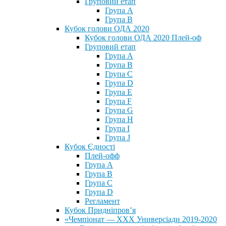
Груповий етап
Група А
Група В
Кубок голови ОДА 2020
Кубок голови ОДА 2020 Плей-оф
Груповий етап
Група A
Група B
Група C
Група D
Група E
Група F
Група G
Група H
Група I
Група J
Кубок Єдності
Плей-офф
Група А
Група В
Група С
Група D
Регламент
Кубок Придніпров’я
«Чемпіонат — ХХХ Универсіади 2019-2020