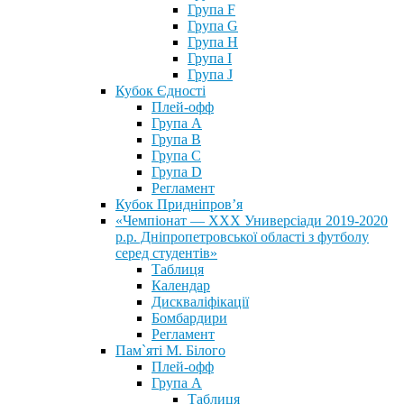
Група F
Група G
Група H
Група I
Група J
Кубок Єдності
Плей-офф
Група А
Група В
Група С
Група D
Регламент
Кубок Придніпров’я
«Чемпіонат — ХХХ Универсіади 2019-2020
р.р. Дніпропетровської області з футболу
серед студентів»
Таблиця
Календар
Дискваліфікації
Бомбардири
Регламент
Пам`яті М. Білого
Плей-офф
Група А
Таблиця