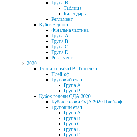
Група В
Таблица
Календарь
Регламент
Кубок Єдності
Фінальна частина
Група А
Група В
Група С
Група D
Регламент
2020
Турнир пам’яті В. Тищенка
Плей-оф
Груповий етап
Група А
Група В
Кубок голови ОДА 2020
Кубок голови ОДА 2020 Плей-оф
Груповий етап
Група A
Група B
Група C
Група D
Група E