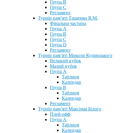
Група В
Група С
Регламент
Турнір пам’яті Тищенко В.М.
Фінальна частина
Група А
Група В
Група С
Група D
Регламент
Турнір пам’яті Миколи Кудрицького
Великий кубок
Малий кубок
Група А
Таблиця
Календар
Група В
Таблиця
Календар
Регламент
Турнір пам’яті Максима Білого
Плей-офф
Група А
Таблиця
Календар