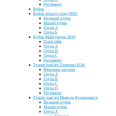
Регламент
Кубок
Кубок області серед ВНЗ
Великий кубок
Малий кубок
Група А
Група Б
Кубок Майсурадзе 2019
Плей-офф
Група А
Група В
Група С
Регламент
Турнір пам’яті Тищенко В.М.
Фінальна частина
Група А
Група В
Група С
Група D
Регламент
Турнір пам’яті Миколи Кудрицького
Великий кубок
Малий кубок
Група А