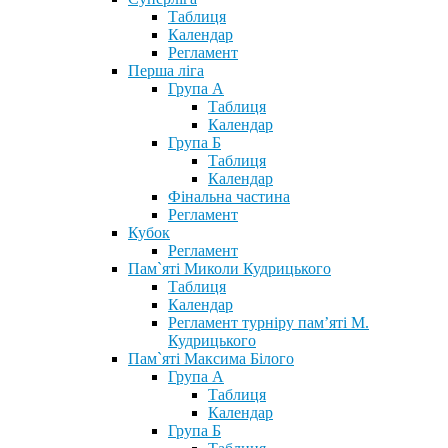
Таблиця
Календар
Регламент
Перша ліга
Група А
Таблиця
Календар
Група Б
Таблиця
Календар
Фінальна частина
Регламент
Кубок
Регламент
Пам`яті Миколи Кудрицького
Таблиця
Календар
Регламент турніру пам’яті М.
Кудрицького
Пам`яті Максима Білого
Група А
Таблиця
Календар
Група Б