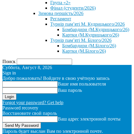
Група «2»
Фінал (студенти/2026)
⁨Зимова першість/2026⁩
Регламент
Турнір пам’яті М. Кудрицького/2026
Бомбардири (М.Кудрицького/26)
Картки (М.Кудрицького/26)
Турнір пам’яті М. Білого/2026
Бомбардири (М.Білого/26)
Картки (М.Білого/26)
Поиск
Суббота, Август 8, 2026
Sign in
Добро пожаловать! Войдите в свою учётную запись
Ваше имя пользователя
Ваш пароль
Forgot your password? Get help
Password recovery
Восстановите свой пароль
Ваш адрес электронной почты
Пароль будет выслан Вам по электронной почте.