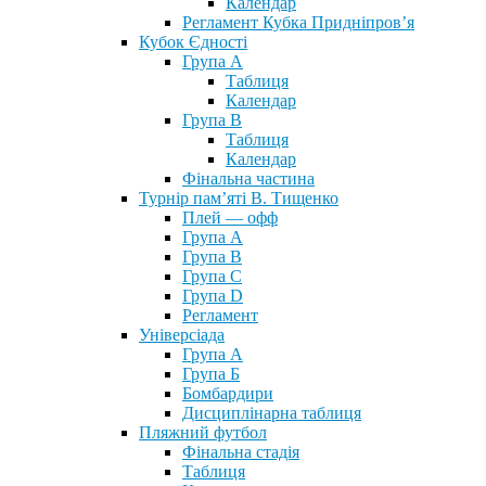
Календар
Регламент Кубка Придніпров’я
Кубок Єдності
Група А
Таблиця
Календар
Група В
Таблиця
Календар
Фінальна частина
Турнір пам’яті В. Тищенко
Плей — офф
Група А
Група B
Група С
Група D
Регламент
Універсіада
Група А
Група Б
Бомбардири
Дисциплінарна таблиця
Пляжний футбол
Фінальна стадія
Таблиця