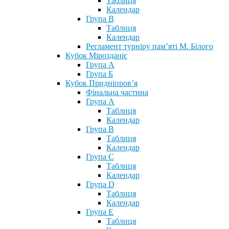
Таблиця
Календар
Група В
Таблиця
Календар
Регламент турніру пам’яті М. Білого
Кубок Мірозданіє
Група А
Група Б
Кубок Придніпров’я
Фінальна частина
Група А
Таблиця
Календар
Група В
Таблиця
Календар
Група С
Таблиця
Календар
Група D
Таблиця
Календар
Група Е
Таблиця