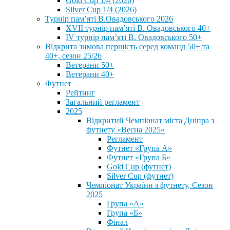
Gold Cup 1/4 (2026)
Silver Cup 1/4 (2026)
Турнір пам’яті В.Овадовського 2026
XVII турнір пам’яті В. Овадовського 40+
IV турнір пам’яті В. Овадовського 50+
Відкрита зимова першість серед команд 50+ та
40+, сезон 25/26
Ветерани 50+
Ветерани 40+
Футнет
Рейтинг
Загальний регламент
2025
Відкритий Чемпіонат міста Дніпра з
футнету «Весна 2025»
Регламент
Футнет «Група А»
Футнет «Група Б»
Gold Cup (футнет)
Silver Cup (футнет)
Чемпіонат України з футнету, Сезон
2025
Група «А»
Група «Б»
Фінал