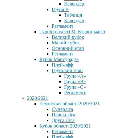
Календар
Група В
Таблиця
Календар
Регламент
Турнір пам`яті М. Кудрицького
Великий кубок
Малий кубок
Основний етап
Регламент
Кубок Майсурадзе
Плей-офф
Груповий етап
Група «А»
Група «B»
Група «C»
Регламент
2020/2021
Чемпіонат області 2020/2021
Суперліга
Перша ліга
Друга Ліга
Кубок області 2020/2021
Регламент
Плей-офф