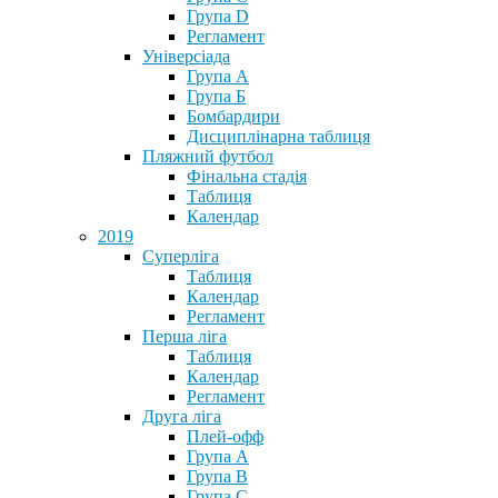
Група D
Регламент
Універсіада
Група А
Група Б
Бомбардири
Дисциплінарна таблиця
Пляжний футбол
Фінальна стадія
Таблиця
Календар
2019
Суперліга
Таблиця
Календар
Регламент
Перша ліга
Таблиця
Календар
Регламент
Друга ліга
Плей-офф
Група А
Група В
Група С