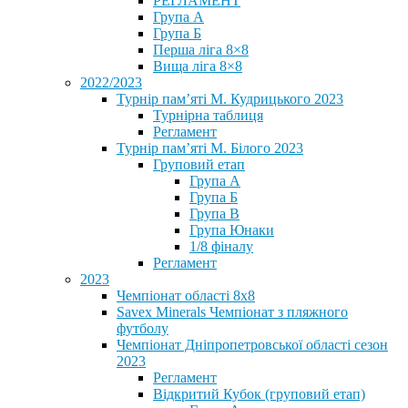
РЕГЛАМЕНТ
Група А
Група Б
Перша ліга 8×8
Вища ліга 8×8
2022/2023
Турнір пам’яті М. Кудрицького 2023
Турнірна таблиця
Регламент
Турнір пам’яті М. Білого 2023
Груповий етап
Група А
Група Б
Група В
Група Юнаки
1/8 фіналу
Регламент
2023
Чемпіонат області 8х8
Savex Minerals Чемпіонат з пляжного
футболу
Чемпіонат Дніпропетровської області сезон
2023
Регламент
Відкритий Кубок (груповий етап)