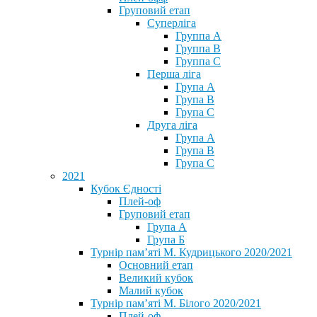
Груповий етап
Суперліга
Группа A
Группа B
Группа C
Перша ліга
Група A
Група B
Група C
Друга ліга
Група A
Група B
Група C
2021
Кубок Єдності
Плей-оф
Груповий етап
Група А
Група Б
Турнір пам’яті М. Кудрицького 2020/2021
Основний етап
Великий кубок
Малий кубок
Турнір пам’яті М. Білого 2020/2021
Плей-оф