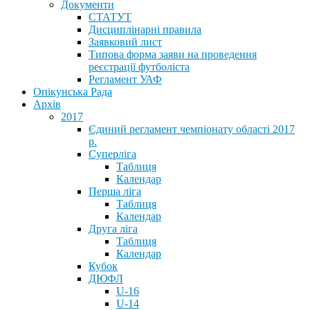
Документи
СТАТУТ
Дисциплінарні правила
Заявковий лист
Типова форма заяви на проведення
реєстрації футболіста
Регламент УАФ
Опікунська Рада
Архів
2017
Єдиний регламент чемпіонату області 2017
р.
Суперліга
Таблиця
Календар
Перша ліга
Таблиця
Календар
Друга ліга
Таблиця
Календар
Кубок
ДЮФЛ
U-16
U-14