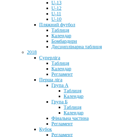
U-13
U-12
U-11
U-10
Пляжний футбол
Таблиця
Календар
Бомбардири
Дисциплінарна таблиця
2018
Суперліга
Таблиця
Календар
Регламент
Перша ліга
Група А
Таблиця
Календар
Група Б
Таблиця
Календар
Фінальна частина
Регламент
Кубок
Регламент