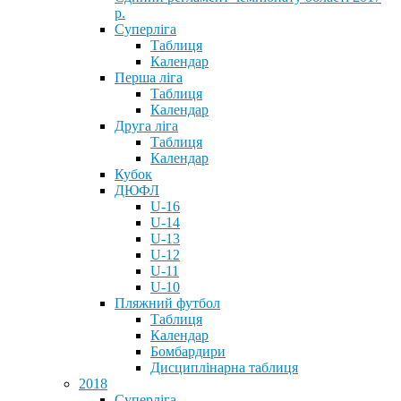
р.
Суперліга
Таблиця
Календар
Перша ліга
Таблиця
Календар
Друга ліга
Таблиця
Календар
Кубок
ДЮФЛ
U-16
U-14
U-13
U-12
U-11
U-10
Пляжний футбол
Таблиця
Календар
Бомбардири
Дисциплінарна таблиця
2018
Суперліга