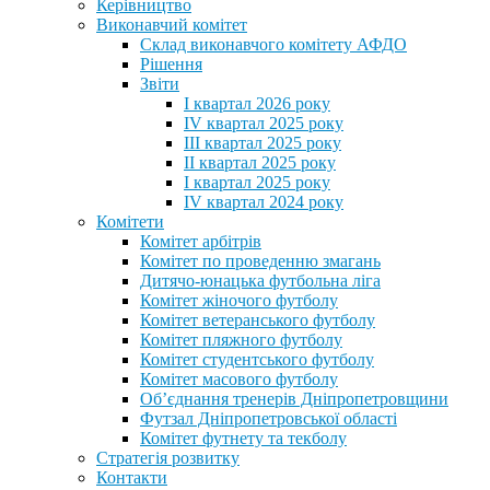
Керівництво
Виконавчий комітет
Склад виконавчого комітету АФДО
Рішення
Звіти
I квартал 2026 року
IV квартал 2025 року
III квартал 2025 року
II квартал 2025 року
I квартал 2025 року
IV квартал 2024 року
Комітети
Комітет арбітрів
Комітет по проведенню змагань
Дитячо-юнацька футбольна ліга
Комітет жіночого футболу
Комітет ветеранського футболу
Комітет пляжного футболу
Комітет студентського футболу
Комітет масового футболу
Обʼєднання тренерів Дніпропетровщини
Футзал Дніпропетровської області
Комітет футнету та текболу
Стратегія розвитку
Контакти