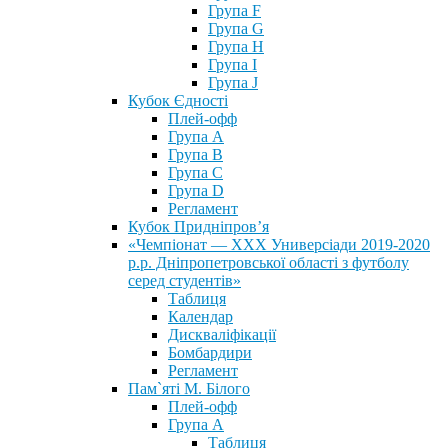
Група F
Група G
Група H
Група I
Група J
Кубок Єдності
Плей-офф
Група А
Група В
Група С
Група D
Регламент
Кубок Придніпров’я
«Чемпіонат — ХХХ Универсіади 2019-2020
р.р. Дніпропетровської області з футболу
серед студентів»
Таблиця
Календар
Дискваліфікації
Бомбардири
Регламент
Пам`яті М. Білого
Плей-офф
Група А
Таблиця