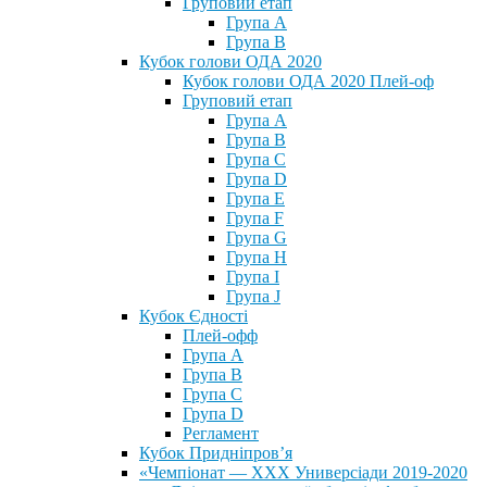
Груповий етап
Група А
Група В
Кубок голови ОДА 2020
Кубок голови ОДА 2020 Плей-оф
Груповий етап
Група A
Група B
Група C
Група D
Група E
Група F
Група G
Група H
Група I
Група J
Кубок Єдності
Плей-офф
Група А
Група В
Група С
Група D
Регламент
Кубок Придніпров’я
«Чемпіонат — ХХХ Универсіади 2019-2020