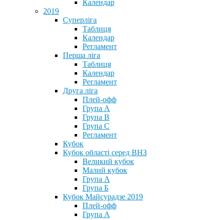
Календар
2019
Суперліга
Таблиця
Календар
Регламент
Перша ліга
Таблиця
Календар
Регламент
Друга ліга
Плей-офф
Група А
Група В
Група С
Регламент
Кубок
Кубок області серед ВНЗ
Великий кубок
Малий кубок
Група А
Група Б
Кубок Майсурадзе 2019
Плей-офф
Група А