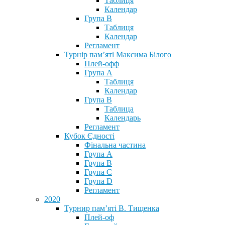
Таблиця
Календар
Група В
Таблиця
Календар
Регламент
Турнір пам’яті Максима Білого
Плей-офф
Група А
Таблиця
Календар
Група В
Таблица
Календарь
Регламент
Кубок Єдності
Фінальна частина
Група А
Група В
Група С
Група D
Регламент
2020
Турнир пам’яті В. Тищенка
Плей-оф