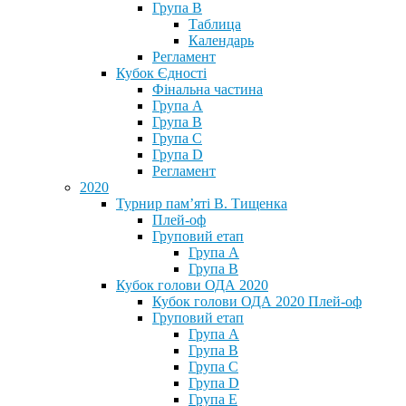
Група В
Таблица
Календарь
Регламент
Кубок Єдності
Фінальна частина
Група А
Група В
Група С
Група D
Регламент
2020
Турнир пам’яті В. Тищенка
Плей-оф
Груповий етап
Група А
Група В
Кубок голови ОДА 2020
Кубок голови ОДА 2020 Плей-оф
Груповий етап
Група A
Група B
Група C
Група D
Група E