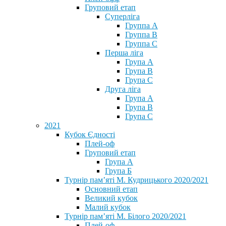
Груповий етап
Суперліга
Группа A
Группа B
Группа C
Перша ліга
Група A
Група B
Група C
Друга ліга
Група A
Група B
Група C
2021
Кубок Єдності
Плей-оф
Груповий етап
Група А
Група Б
Турнір пам’яті М. Кудрицького 2020/2021
Основний етап
Великий кубок
Малий кубок
Турнір пам’яті М. Білого 2020/2021
Плей-оф