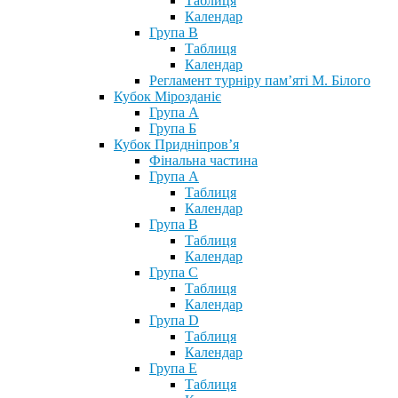
Таблиця
Календар
Група В
Таблиця
Календар
Регламент турніру пам’яті М. Білого
Кубок Мірозданіє
Група А
Група Б
Кубок Придніпров’я
Фінальна частина
Група А
Таблиця
Календар
Група В
Таблиця
Календар
Група С
Таблиця
Календар
Група D
Таблиця
Календар
Група Е
Таблиця