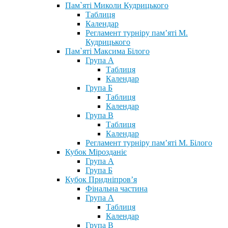
Пам`яті Миколи Кудрицького
Таблиця
Календар
Регламент турніру пам’яті М.
Кудрицького
Пам`яті Максима Білого
Група А
Таблиця
Календар
Група Б
Таблиця
Календар
Група В
Таблиця
Календар
Регламент турніру пам’яті М. Білого
Кубок Мірозданіє
Група А
Група Б
Кубок Придніпров’я
Фінальна частина
Група А
Таблиця
Календар
Група В