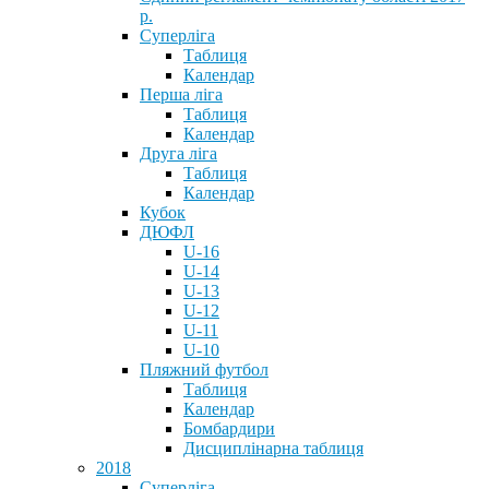
р.
Суперліга
Таблиця
Календар
Перша ліга
Таблиця
Календар
Друга ліга
Таблиця
Календар
Кубок
ДЮФЛ
U-16
U-14
U-13
U-12
U-11
U-10
Пляжний футбол
Таблиця
Календар
Бомбардири
Дисциплінарна таблиця
2018
Суперліга