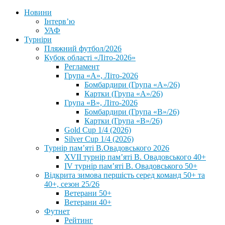
Новини
Інтерв’ю
УАФ
Турніри
Пляжний футбол/2026
Кубок області «Літо-2026»
Регламент
Група «А», Літо-2026
Бомбардири (Група «А»/26)
Картки (Група «А»/26)
Група «В», Літо-2026
Бомбардири (Група «В»/26)
Картки (Група «В»/26)
Gold Cup 1/4 (2026)
Silver Cup 1/4 (2026)
Турнір пам’яті В.Овадовського 2026
XVII турнір пам’яті В. Овадовського 40+
IV турнір пам’яті В. Овадовського 50+
Відкрита зимова першість серед команд 50+ та
40+, сезон 25/26
Ветерани 50+
Ветерани 40+
Футнет
Рейтинг