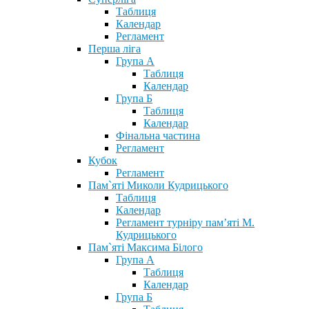
Таблиця
Календар
Регламент
Перша ліга
Група А
Таблиця
Календар
Група Б
Таблиця
Календар
Фінальна частина
Регламент
Кубок
Регламент
Пам`яті Миколи Кудрицького
Таблиця
Календар
Регламент турніру пам’яті М.
Кудрицького
Пам`яті Максима Білого
Група А
Таблиця
Календар
Група Б