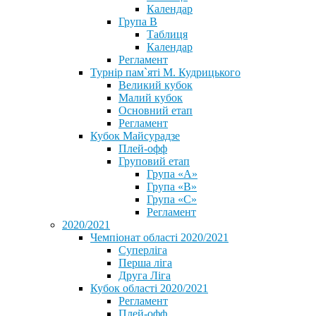
Календар
Група В
Таблиця
Календар
Регламент
Турнір пам`яті М. Кудрицького
Великий кубок
Малий кубок
Основний етап
Регламент
Кубок Майсурадзе
Плей-офф
Груповий етап
Група «А»
Група «B»
Група «C»
Регламент
2020/2021
Чемпіонат області 2020/2021
Суперліга
Перша ліга
Друга Ліга
Кубок області 2020/2021
Регламент
Плей-офф