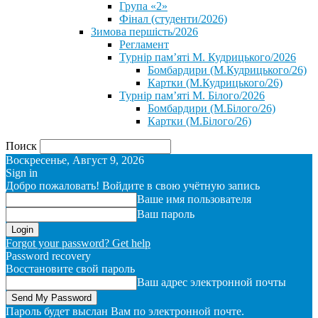
Група «2»
Фінал (студенти/2026)
⁨Зимова першість/2026⁩
Регламент
Турнір пам’яті М. Кудрицького/2026
Бомбардири (М.Кудрицького/26)
Картки (М.Кудрицького/26)
Турнір пам’яті М. Білого/2026
Бомбардири (М.Білого/26)
Картки (М.Білого/26)
Поиск
Воскресенье, Август 9, 2026
Sign in
Добро пожаловать! Войдите в свою учётную запись
Ваше имя пользователя
Ваш пароль
Forgot your password? Get help
Password recovery
Восстановите свой пароль
Ваш адрес электронной почты
Пароль будет выслан Вам по электронной почте.