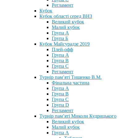
Регламент
Кубок
Кубок області серед ВНЗ
Великий кубок
Малий кубок
Група А
Група Б
Кубок Майсурадзе 2019
Плей-офф
Група А
Група В
Група С
Регламент
Турнір пам’яті Тищенко В.М.
Фінальна частина
Група А
Група В
Група С
Група D
Регламент
Турнір пам’яті Миколи Кудрицького
Великий кубок
Малий кубок
Група А