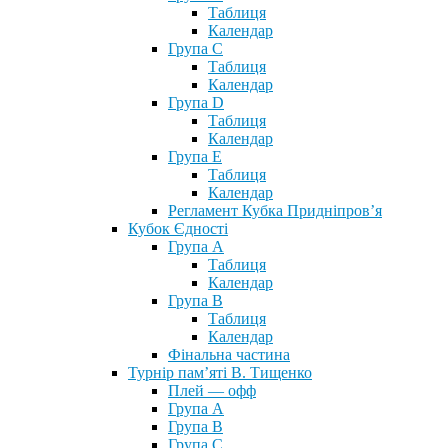
Таблиця
Календар
Група С
Таблиця
Календар
Група D
Таблиця
Календар
Група Е
Таблиця
Календар
Регламент Кубка Придніпров’я
Кубок Єдності
Група А
Таблиця
Календар
Група В
Таблиця
Календар
Фінальна частина
Турнір пам’яті В. Тищенко
Плей — офф
Група А
Група B
Група С