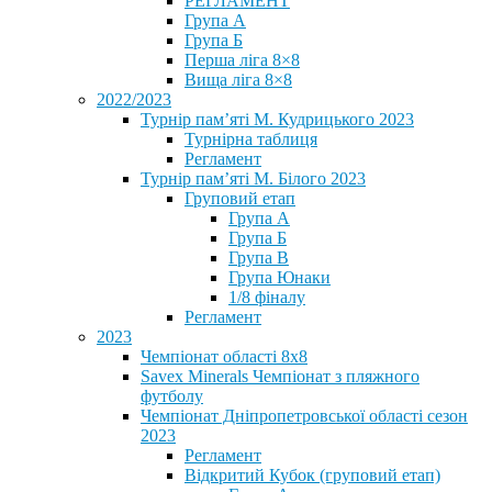
РЕГЛАМЕНТ
Група А
Група Б
Перша ліга 8×8
Вища ліга 8×8
2022/2023
Турнір пам’яті М. Кудрицького 2023
Турнірна таблиця
Регламент
Турнір пам’яті М. Білого 2023
Груповий етап
Група А
Група Б
Група В
Група Юнаки
1/8 фіналу
Регламент
2023
Чемпіонат області 8х8
Savex Minerals Чемпіонат з пляжного
футболу
Чемпіонат Дніпропетровської області сезон
2023
Регламент
Відкритий Кубок (груповий етап)