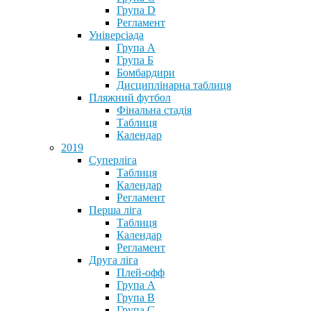
Група D
Регламент
Універсіада
Група А
Група Б
Бомбардири
Дисциплінарна таблиця
Пляжний футбол
Фінальна стадія
Таблиця
Календар
2019
Суперліга
Таблиця
Календар
Регламент
Перша ліга
Таблиця
Календар
Регламент
Друга ліга
Плей-офф
Група А
Група В
Група С