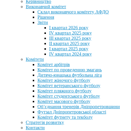
Керівництво
Виконавчий комітет
Склад виконавчого комітету АФДО
Рішення
Звіти
I квартал 2026 року
IV квартал 2025 року
III квартал 2025 року
II квартал 2025 року
I квартал 2025 року
IV квартал 2024 року
Комітети
Комітет арбітрів
Комітет по проведенню змагань
Дитячо-юнацька футбольна ліга
Комітет жіночого футболу
Комітет ветеранського футболу
Комітет пляжного футболу
Комітет студентського футболу
Комітет масового футболу
Обʼєднання тренерів Дніпропетровщини
Футзал Дніпропетровської області
Комітет футнету та текболу
Стратегія розвитку
Контакти