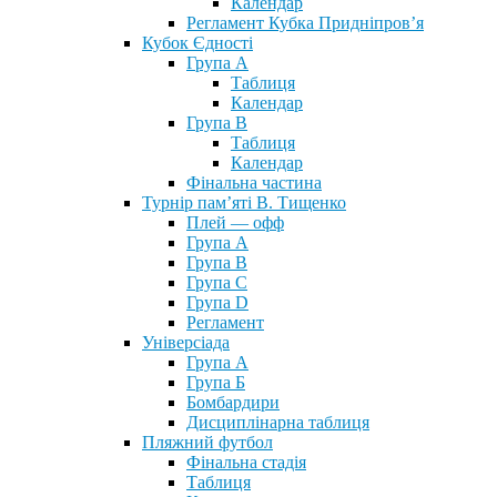
Календар
Регламент Кубка Придніпров’я
Кубок Єдності
Група А
Таблиця
Календар
Група В
Таблиця
Календар
Фінальна частина
Турнір пам’яті В. Тищенко
Плей — офф
Група А
Група B
Група С
Група D
Регламент
Універсіада
Група А
Група Б
Бомбардири
Дисциплінарна таблиця
Пляжний футбол
Фінальна стадія
Таблиця