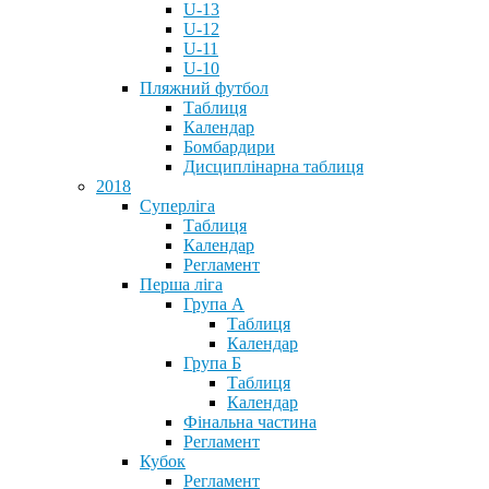
U-13
U-12
U-11
U-10
Пляжний футбол
Таблиця
Календар
Бомбардири
Дисциплінарна таблиця
2018
Суперліга
Таблиця
Календар
Регламент
Перша ліга
Група А
Таблиця
Календар
Група Б
Таблиця
Календар
Фінальна частина
Регламент
Кубок
Регламент