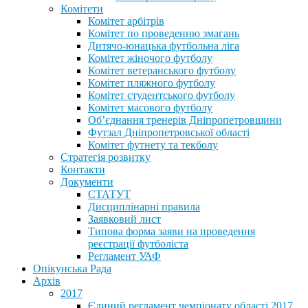
Комітети
Комітет арбітрів
Комітет по проведенню змагань
Дитячо-юнацька футбольна ліга
Комітет жіночого футболу
Комітет ветеранського футболу
Комітет пляжного футболу
Комітет студентського футболу
Комітет масового футболу
Обʼєднання тренерів Дніпропетровщини
Футзал Дніпропетровської області
Комітет футнету та текболу
Стратегія розвитку
Контакти
Документи
СТАТУТ
Дисциплінарні правила
Заявковий лист
Типова форма заяви на проведення
реєстрації футболіста
Регламент УАФ
Опікунська Рада
Архів
2017
Єдиний регламент чемпіонату області 2017