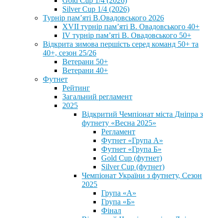
Gold Cup 1/4 (2026)
Silver Cup 1/4 (2026)
Турнір пам’яті В.Овадовського 2026
XVII турнір пам’яті В. Овадовського 40+
IV турнір пам’яті В. Овадовського 50+
Відкрита зимова першість серед команд 50+ та
40+, сезон 25/26
Ветерани 50+
Ветерани 40+
Футнет
Рейтинг
Загальний регламент
2025
Відкритий Чемпіонат міста Дніпра з
футнету «Весна 2025»
Регламент
Футнет «Група А»
Футнет «Група Б»
Gold Cup (футнет)
Silver Cup (футнет)
Чемпіонат України з футнету, Сезон
2025
Група «А»
Група «Б»
Фінал