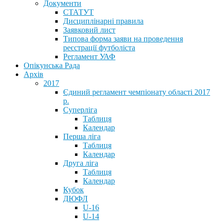
Документи
СТАТУТ
Дисциплінарні правила
Заявковий лист
Типова форма заяви на проведення
реєстрації футболіста
Регламент УАФ
Опікунська Рада
Архів
2017
Єдиний регламент чемпіонату області 2017
р.
Суперліга
Таблиця
Календар
Перша ліга
Таблиця
Календар
Друга ліга
Таблиця
Календар
Кубок
ДЮФЛ
U-16
U-14