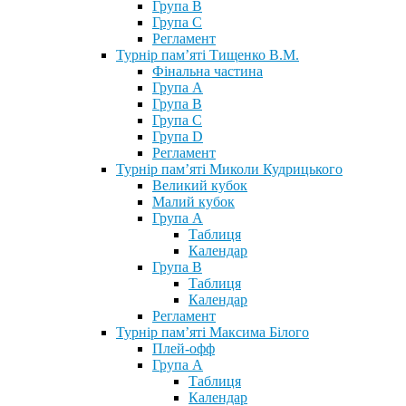
Група В
Група С
Регламент
Турнір пам’яті Тищенко В.М.
Фінальна частина
Група А
Група В
Група С
Група D
Регламент
Турнір пам’яті Миколи Кудрицького
Великий кубок
Малий кубок
Група А
Таблиця
Календар
Група В
Таблиця
Календар
Регламент
Турнір пам’яті Максима Білого
Плей-офф
Група А
Таблиця
Календар