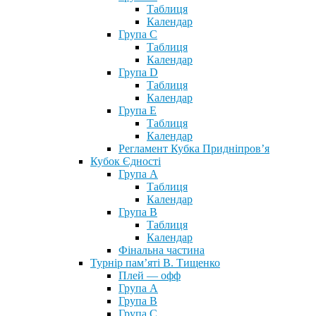
Таблиця
Календар
Група С
Таблиця
Календар
Група D
Таблиця
Календар
Група Е
Таблиця
Календар
Регламент Кубка Придніпров’я
Кубок Єдності
Група А
Таблиця
Календар
Група В
Таблиця
Календар
Фінальна частина
Турнір пам’яті В. Тищенко
Плей — офф
Група А
Група B
Група С