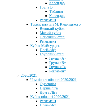
Календар
Група В
Таблиця
Календар
Регламент
Турнір пам`яті М. Кудрицького
Великий кубок
Малий кубок
Основний етап
Регламент
Кубок Майсурадзе
Плей-офф
Груповий етап
Група «А»
Група «B»
Група «C»
Регламент
2020/2021
Чемпіонат області 2020/2021
Суперліга
Перша ліга
Друга Ліга
Кубок області 2020/2021
Регламент
Плей-офф