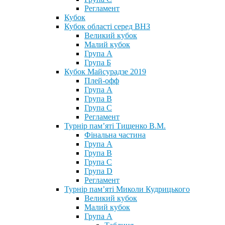
Регламент
Кубок
Кубок області серед ВНЗ
Великий кубок
Малий кубок
Група А
Група Б
Кубок Майсурадзе 2019
Плей-офф
Група А
Група В
Група С
Регламент
Турнір пам’яті Тищенко В.М.
Фінальна частина
Група А
Група В
Група С
Група D
Регламент
Турнір пам’яті Миколи Кудрицького
Великий кубок
Малий кубок
Група А