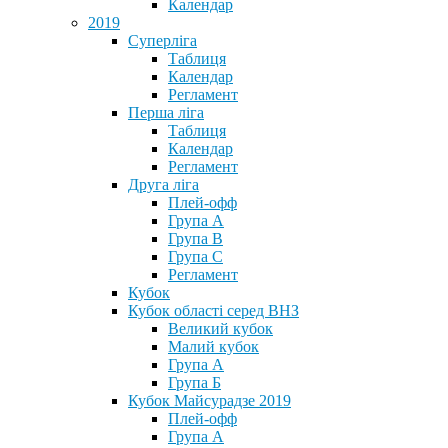
Календар
2019
Суперліга
Таблиця
Календар
Регламент
Перша ліга
Таблиця
Календар
Регламент
Друга ліга
Плей-офф
Група А
Група В
Група С
Регламент
Кубок
Кубок області серед ВНЗ
Великий кубок
Малий кубок
Група А
Група Б
Кубок Майсурадзе 2019
Плей-офф
Група А