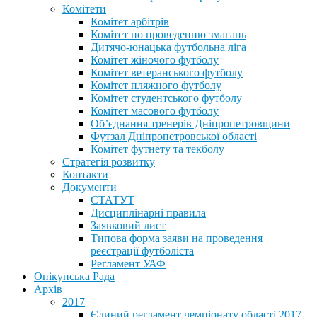
Комітети
Комітет арбітрів
Комітет по проведенню змагань
Дитячо-юнацька футбольна ліга
Комітет жіночого футболу
Комітет ветеранського футболу
Комітет пляжного футболу
Комітет студентського футболу
Комітет масового футболу
Обʼєднання тренерів Дніпропетровщини
Футзал Дніпропетровської області
Комітет футнету та текболу
Стратегія розвитку
Контакти
Документи
СТАТУТ
Дисциплінарні правила
Заявковий лист
Типова форма заяви на проведення
реєстрації футболіста
Регламент УАФ
Опікунська Рада
Архів
2017
Єдиний регламент чемпіонату області 2017