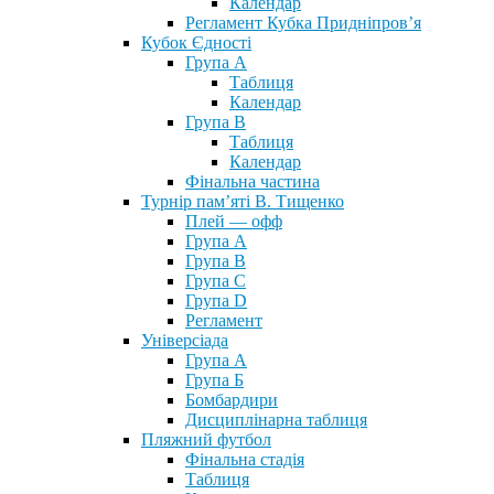
Календар
Регламент Кубка Придніпров’я
Кубок Єдності
Група А
Таблиця
Календар
Група В
Таблиця
Календар
Фінальна частина
Турнір пам’яті В. Тищенко
Плей — офф
Група А
Група B
Група С
Група D
Регламент
Універсіада
Група А
Група Б
Бомбардири
Дисциплінарна таблиця
Пляжний футбол
Фінальна стадія
Таблиця