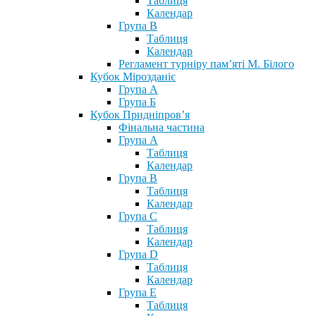
Таблиця
Календар
Група В
Таблиця
Календар
Регламент турніру пам’яті М. Білого
Кубок Мірозданіє
Група А
Група Б
Кубок Придніпров’я
Фінальна частина
Група А
Таблиця
Календар
Група В
Таблиця
Календар
Група С
Таблиця
Календар
Група D
Таблиця
Календар
Група Е
Таблиця