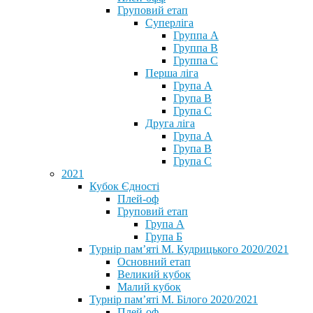
Груповий етап
Суперліга
Группа A
Группа B
Группа C
Перша ліга
Група A
Група B
Група C
Друга ліга
Група A
Група B
Група C
2021
Кубок Єдності
Плей-оф
Груповий етап
Група А
Група Б
Турнір пам’яті М. Кудрицького 2020/2021
Основний етап
Великий кубок
Малий кубок
Турнір пам’яті М. Білого 2020/2021
Плей-оф