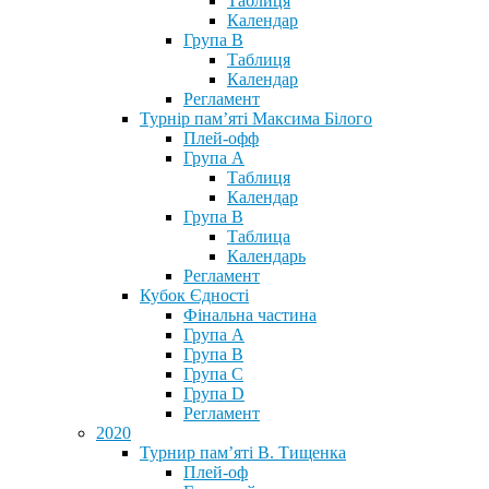
Таблиця
Календар
Група В
Таблиця
Календар
Регламент
Турнір пам’яті Максима Білого
Плей-офф
Група А
Таблиця
Календар
Група В
Таблица
Календарь
Регламент
Кубок Єдності
Фінальна частина
Група А
Група В
Група С
Група D
Регламент
2020
Турнир пам’яті В. Тищенка
Плей-оф