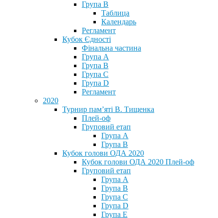
Група В
Таблица
Календарь
Регламент
Кубок Єдності
Фінальна частина
Група А
Група В
Група С
Група D
Регламент
2020
Турнир пам’яті В. Тищенка
Плей-оф
Груповий етап
Група А
Група В
Кубок голови ОДА 2020
Кубок голови ОДА 2020 Плей-оф
Груповий етап
Група A
Група B
Група C
Група D
Група E