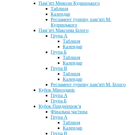
Пам`яті Миколи Кудрицького
Таблиця
Календар
Регламент турніру пам’яті М.
Кудрицького
Пам`яті Максима Білого
Група А
Таблиця
Календар
Група Б
Таблиця
Календар
Група В
Таблиця
Календар
Регламент турніру пам’яті М. Білого
Кубок Мірозданіє
Група А
Група Б
Кубок Придніпров’я
Фінальна частина
Група А
Таблиця
Календар
Група В