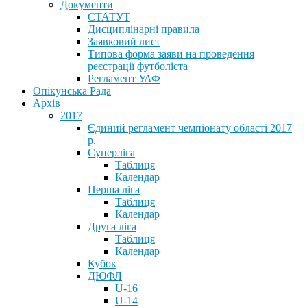
Документи
СТАТУТ
Дисциплінарні правила
Заявковий лист
Типова форма заяви на проведення
реєстрації футболіста
Регламент УАФ
Опікунська Рада
Архів
2017
Єдиний регламент чемпіонату області 2017
р.
Суперліга
Таблиця
Календар
Перша ліга
Таблиця
Календар
Друга ліга
Таблиця
Календар
Кубок
ДЮФЛ
U-16
U-14