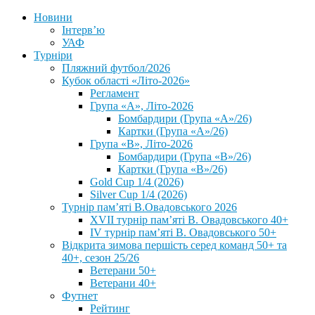
Новини
Інтерв’ю
УАФ
Турніри
Пляжний футбол/2026
Кубок області «Літо-2026»
Регламент
Група «А», Літо-2026
Бомбардири (Група «А»/26)
Картки (Група «А»/26)
Група «В», Літо-2026
Бомбардири (Група «В»/26)
Картки (Група «В»/26)
Gold Cup 1/4 (2026)
Silver Cup 1/4 (2026)
Турнір пам’яті В.Овадовського 2026
XVII турнір пам’яті В. Овадовського 40+
IV турнір пам’яті В. Овадовського 50+
Відкрита зимова першість серед команд 50+ та
40+, сезон 25/26
Ветерани 50+
Ветерани 40+
Футнет
Рейтинг