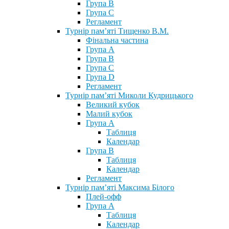
Група В
Група С
Регламент
Турнір пам’яті Тищенко В.М.
Фінальна частина
Група А
Група В
Група С
Група D
Регламент
Турнір пам’яті Миколи Кудрицького
Великий кубок
Малий кубок
Група А
Таблиця
Календар
Група В
Таблиця
Календар
Регламент
Турнір пам’яті Максима Білого
Плей-офф
Група А
Таблиця
Календар