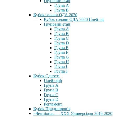
Груповий етап
Група А
Група В
Кубок голови ОДА 2020
Кубок голови ОДА 2020 Плей-оф
Груповий етап
Група A
Група B
Група C
Група D
Група E
Група F
Група G
Група H
Група I
Група J
Кубок Єдності
Плей-офф
Група А
Група В
Група С
Група D
Регламент
Кубок Придніпров’я
«Чемпіонат — ХХХ Универсіади 2019-2020