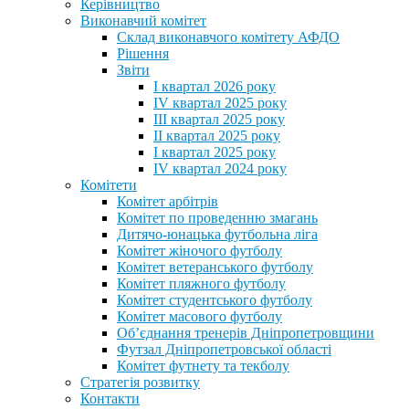
Керівництво
Виконавчий комітет
Склад виконавчого комітету АФДО
Рішення
Звіти
I квартал 2026 року
IV квартал 2025 року
III квартал 2025 року
II квартал 2025 року
I квартал 2025 року
IV квартал 2024 року
Комітети
Комітет арбітрів
Комітет по проведенню змагань
Дитячо-юнацька футбольна ліга
Комітет жіночого футболу
Комітет ветеранського футболу
Комітет пляжного футболу
Комітет студентського футболу
Комітет масового футболу
Обʼєднання тренерів Дніпропетровщини
Футзал Дніпропетровської області
Комітет футнету та текболу
Стратегія розвитку
Контакти