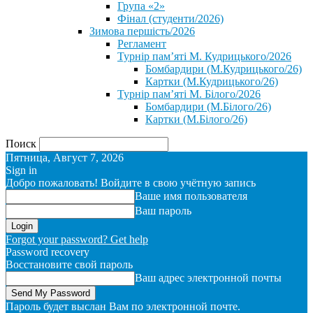
Група «2»
Фінал (студенти/2026)
⁨Зимова першість/2026⁩
Регламент
Турнір пам’яті М. Кудрицького/2026
Бомбардири (М.Кудрицького/26)
Картки (М.Кудрицького/26)
Турнір пам’яті М. Білого/2026
Бомбардири (М.Білого/26)
Картки (М.Білого/26)
Поиск
Пятница, Август 7, 2026
Sign in
Добро пожаловать! Войдите в свою учётную запись
Ваше имя пользователя
Ваш пароль
Forgot your password? Get help
Password recovery
Восстановите свой пароль
Ваш адрес электронной почты
Пароль будет выслан Вам по электронной почте.