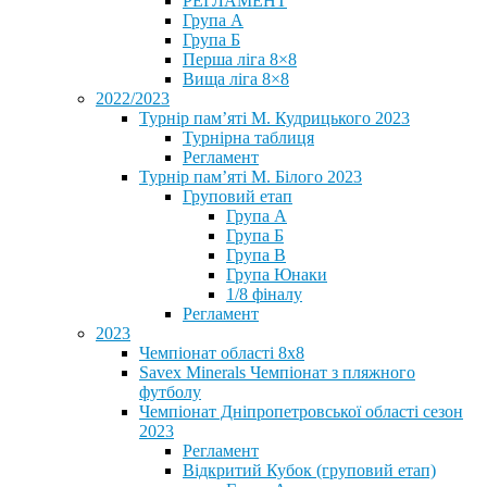
РЕГЛАМЕНТ
Група А
Група Б
Перша ліга 8×8
Вища ліга 8×8
2022/2023
Турнір пам’яті М. Кудрицького 2023
Турнірна таблиця
Регламент
Турнір пам’яті М. Білого 2023
Груповий етап
Група А
Група Б
Група В
Група Юнаки
1/8 фіналу
Регламент
2023
Чемпіонат області 8х8
Savex Minerals Чемпіонат з пляжного
футболу
Чемпіонат Дніпропетровської області сезон
2023
Регламент
Відкритий Кубок (груповий етап)