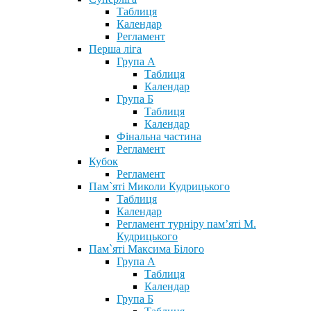
Таблиця
Календар
Регламент
Перша ліга
Група А
Таблиця
Календар
Група Б
Таблиця
Календар
Фінальна частина
Регламент
Кубок
Регламент
Пам`яті Миколи Кудрицького
Таблиця
Календар
Регламент турніру пам’яті М.
Кудрицького
Пам`яті Максима Білого
Група А
Таблиця
Календар
Група Б