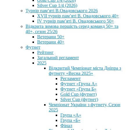
Gold Cup 1/4 (2026)
Silver Cup 1/4 (2026)
Турнір пам’яті В.Овадовського 2026
XVII турнір пам’яті В. Овадовського 40+
IV турнір пам’яті В. Овадовського 50+
Відкрита зимова першість серед команд 50+ та
40+, сезон 25/26
Ветерани 50+
Ветерани 40+
Футнет
Рейтинг
Загальний регламент
2025
Відкритий Чемпіонат міста Дніпра з
футнету «Весна 2025»
Регламент
Футнет «Група А»
Футнет «Група Б»
Gold Cup (футнет)
Silver Cup (футнет)
Чемпіонат України з футнету, Сезон
2025
Група «А»
Група «Б»
Фінал