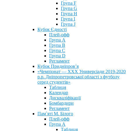
Група F
Група G
Група H
Група I
Група J
Кубок Єдності
Плей-офф
Група А
Група В
Група С
Група D
Регламент
Кубок Придніпров’я
«Чемпіонат — ХХХ Универсіади 2019-2020
р.р. Дніпропетровської області з футболу
серед студентів»
Таблиця
Календар
Дискваліфікації
Бомбардири
Регламент
Пам`яті М. Білого
Плей-офф
Група А
Таблиця