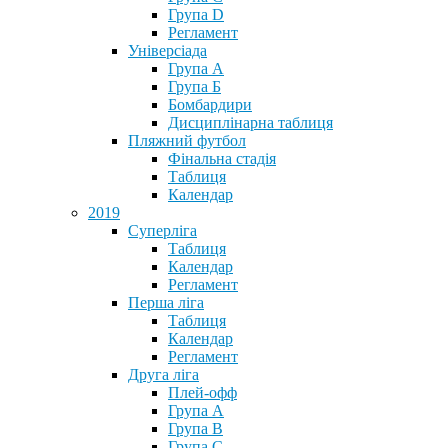
Група D
Регламент
Універсіада
Група А
Група Б
Бомбардири
Дисциплінарна таблиця
Пляжний футбол
Фінальна стадія
Таблиця
Календар
2019
Суперліга
Таблиця
Календар
Регламент
Перша ліга
Таблиця
Календар
Регламент
Друга ліга
Плей-офф
Група А
Група В
Група С