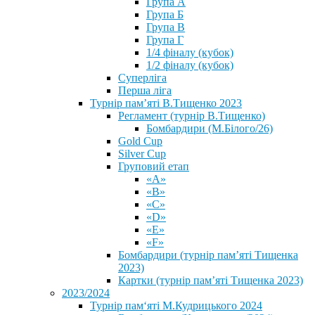
Група А
Група Б
Група В
Група Г
1/4 фіналу (кубок)
1/2 фіналу (кубок)
Суперліга
Перша ліга
Турнір пам’яті В.Тищенко 2023
Регламент (турнір В.Тищенко)
Бомбардири (М.Білого/26)
Gold Cup
Silver Cup
Груповий етап
«А»
«В»
«С»
«D»
«Е»
«F»
Бомбардири (турнір пам’яті Тищенка
2023)
Картки (турнір пам’яті Тищенка 2023)
2023/2024
⁨Турнір пам‘яті М.Кудрицького 2024