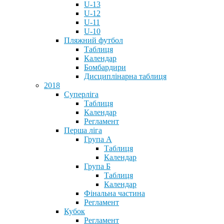
U-13
U-12
U-11
U-10
Пляжний футбол
Таблиця
Календар
Бомбардири
Дисциплінарна таблиця
2018
Суперліга
Таблиця
Календар
Регламент
Перша ліга
Група А
Таблиця
Календар
Група Б
Таблиця
Календар
Фінальна частина
Регламент
Кубок
Регламент