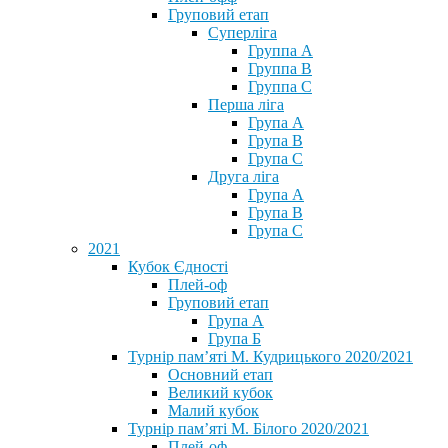
Груповий етап
Суперліга
Группа A
Группа B
Группа C
Перша ліга
Група A
Група B
Група C
Друга ліга
Група A
Група B
Група C
2021
Кубок Єдності
Плей-оф
Груповий етап
Група А
Група Б
Турнір пам’яті М. Кудрицького 2020/2021
Основний етап
Великий кубок
Малий кубок
Турнір пам’яті М. Білого 2020/2021
Плей-оф