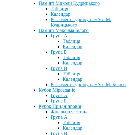
Пам`яті Миколи Кудрицького
Таблиця
Календар
Регламент турніру пам’яті М.
Кудрицького
Пам`яті Максима Білого
Група А
Таблиця
Календар
Група Б
Таблиця
Календар
Група В
Таблиця
Календар
Регламент турніру пам’яті М. Білого
Кубок Мірозданіє
Група А
Група Б
Кубок Придніпров’я
Фінальна частина
Група А
Таблиця
Календар
Група В