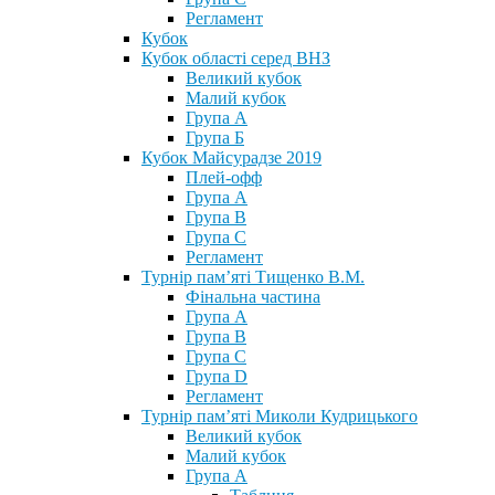
Регламент
Кубок
Кубок області серед ВНЗ
Великий кубок
Малий кубок
Група А
Група Б
Кубок Майсурадзе 2019
Плей-офф
Група А
Група В
Група С
Регламент
Турнір пам’яті Тищенко В.М.
Фінальна частина
Група А
Група В
Група С
Група D
Регламент
Турнір пам’яті Миколи Кудрицького
Великий кубок
Малий кубок
Група А