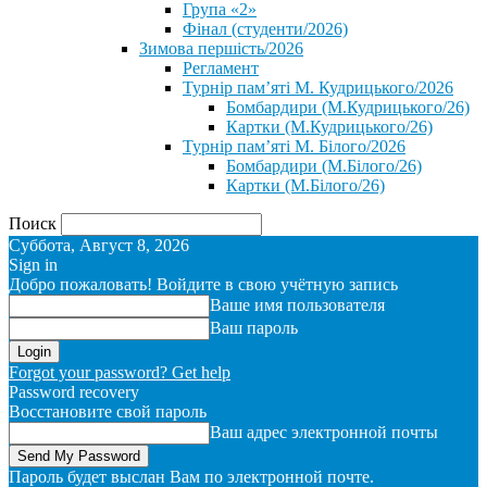
Група «2»
Фінал (студенти/2026)
⁨Зимова першість/2026⁩
Регламент
Турнір пам’яті М. Кудрицького/2026
Бомбардири (М.Кудрицького/26)
Картки (М.Кудрицького/26)
Турнір пам’яті М. Білого/2026
Бомбардири (М.Білого/26)
Картки (М.Білого/26)
Поиск
Суббота, Август 8, 2026
Sign in
Добро пожаловать! Войдите в свою учётную запись
Ваше имя пользователя
Ваш пароль
Forgot your password? Get help
Password recovery
Восстановите свой пароль
Ваш адрес электронной почты
Пароль будет выслан Вам по электронной почте.