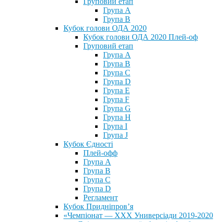
Груповий етап
Група А
Група В
Кубок голови ОДА 2020
Кубок голови ОДА 2020 Плей-оф
Груповий етап
Група A
Група B
Група C
Група D
Група E
Група F
Група G
Група H
Група I
Група J
Кубок Єдності
Плей-офф
Група А
Група В
Група С
Група D
Регламент
Кубок Придніпров’я
«Чемпіонат — ХХХ Универсіади 2019-2020