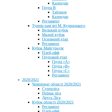
Календар
Група В
Таблиця
Календар
Регламент
Турнір пам`яті М. Кудрицького
Великий кубок
Малий кубок
Основний етап
Регламент
Кубок Майсурадзе
Плей-офф
Груповий етап
Група «А»
Група «B»
Група «C»
Регламент
2020/2021
Чемпіонат області 2020/2021
Суперліга
Перша ліга
Друга Ліга
Кубок області 2020/2021
Регламент
Плей-офф