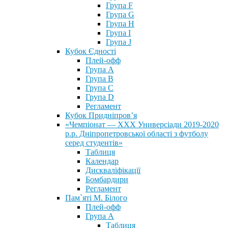
Група F
Група G
Група H
Група I
Група J
Кубок Єдності
Плей-офф
Група А
Група В
Група С
Група D
Регламент
Кубок Придніпров’я
«Чемпіонат — ХХХ Универсіади 2019-2020
р.р. Дніпропетровської області з футболу
серед студентів»
Таблиця
Календар
Дискваліфікації
Бомбардири
Регламент
Пам`яті М. Білого
Плей-офф
Група А
Таблиця