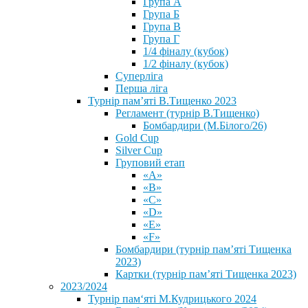
Група А
Група Б
Група В
Група Г
1/4 фіналу (кубок)
1/2 фіналу (кубок)
Суперліга
Перша ліга
Турнір пам’яті В.Тищенко 2023
Регламент (турнір В.Тищенко)
Бомбардири (М.Білого/26)
Gold Cup
Silver Cup
Груповий етап
«А»
«В»
«С»
«D»
«Е»
«F»
Бомбардири (турнір пам’яті Тищенка
2023)
Картки (турнір пам’яті Тищенка 2023)
2023/2024
⁨Турнір пам‘яті М.Кудрицького 2024