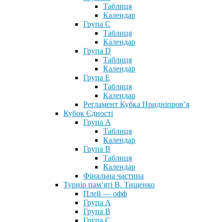
Таблиця
Календар
Група С
Таблиця
Календар
Група D
Таблиця
Календар
Група Е
Таблиця
Календар
Регламент Кубка Придніпров’я
Кубок Єдності
Група А
Таблиця
Календар
Група В
Таблиця
Календар
Фінальна частина
Турнір пам’яті В. Тищенко
Плей — офф
Група А
Група B
Група С