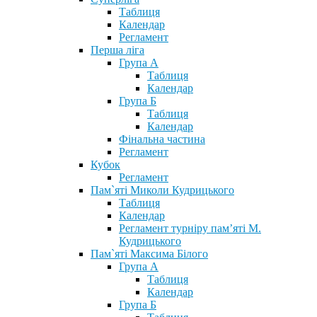
Таблиця
Календар
Регламент
Перша ліга
Група А
Таблиця
Календар
Група Б
Таблиця
Календар
Фінальна частина
Регламент
Кубок
Регламент
Пам`яті Миколи Кудрицького
Таблиця
Календар
Регламент турніру пам’яті М.
Кудрицького
Пам`яті Максима Білого
Група А
Таблиця
Календар
Група Б