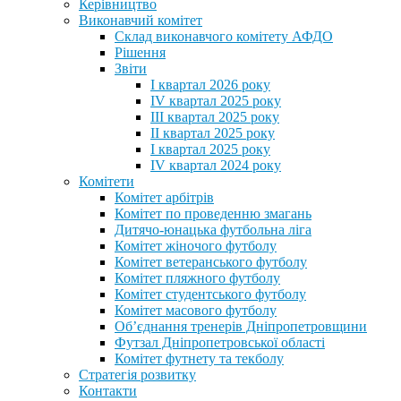
Керівництво
Виконавчий комітет
Склад виконавчого комітету АФДО
Рішення
Звіти
I квартал 2026 року
IV квартал 2025 року
III квартал 2025 року
II квартал 2025 року
I квартал 2025 року
IV квартал 2024 року
Комітети
Комітет арбітрів
Комітет по проведенню змагань
Дитячо-юнацька футбольна ліга
Комітет жіночого футболу
Комітет ветеранського футболу
Комітет пляжного футболу
Комітет студентського футболу
Комітет масового футболу
Обʼєднання тренерів Дніпропетровщини
Футзал Дніпропетровської області
Комітет футнету та текболу
Стратегія розвитку
Контакти