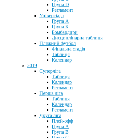
Група D
Регламент
Універсіада
Група А
Група Б
Бомбардири
Дисциплінарна таблиця
Пляжний футбол
Фінальна стадія
Таблиця
Календар
2019
Суперліга
Таблиця
Календар
Регламент
Перша ліга
Таблиця
Календар
Регламент
Друга ліга
Плей-офф
Група А
Група В
Група С