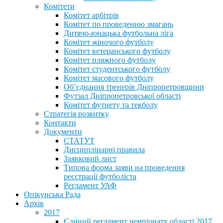
Комітети
Комітет арбітрів
Комітет по проведенню змагань
Дитячо-юнацька футбольна ліга
Комітет жіночого футболу
Комітет ветеранського футболу
Комітет пляжного футболу
Комітет студентського футболу
Комітет масового футболу
Обʼєднання тренерів Дніпропетровщини
Футзал Дніпропетровської області
Комітет футнету та текболу
Стратегія розвитку
Контакти
Документи
СТАТУТ
Дисциплінарні правила
Заявковий лист
Типова форма заяви на проведення
реєстрації футболіста
Регламент УАФ
Опікунська Рада
Архів
2017
Єдиний регламент чемпіонату області 2017