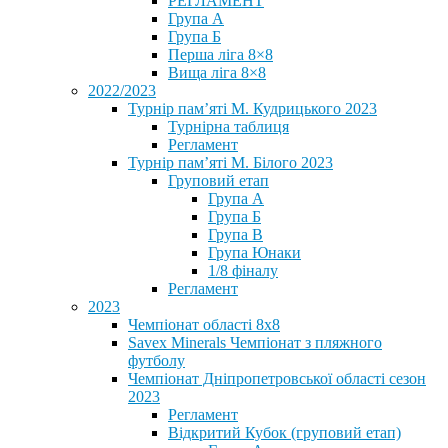
РЕГЛАМЕНТ
Група А
Група Б
Перша ліга 8×8
Вища ліга 8×8
2022/2023
Турнір пам’яті М. Кудрицького 2023
Турнірна таблиця
Регламент
Турнір пам’яті М. Білого 2023
Груповий етап
Група А
Група Б
Група В
Група Юнаки
1/8 фіналу
Регламент
2023
Чемпіонат області 8х8
Savex Minerals Чемпіонат з пляжного
футболу
Чемпіонат Дніпропетровської області сезон
2023
Регламент
Відкритий Кубок (груповий етап)