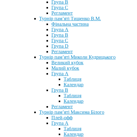
Група В
Група С
Регламент
Турнір пам’яті Тищенко В.М.
Фінальна частина
Група А
Група В
Група С
Група D
Регламент
Турнір пам’яті Миколи Кудрицького
Великий кубок
Малий кубок
Група А
Таблиця
Календар
Група В
Таблиця
Календар
Регламент
Турнір пам’яті Максима Білого
Плей-офф
Група А
Таблиця
Календар