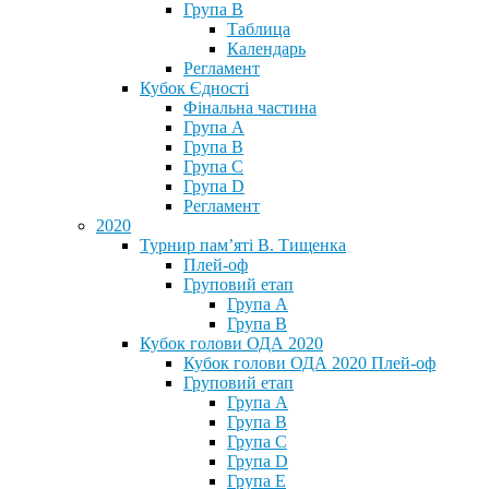
Група В
Таблица
Календарь
Регламент
Кубок Єдності
Фінальна частина
Група А
Група В
Група С
Група D
Регламент
2020
Турнир пам’яті В. Тищенка
Плей-оф
Груповий етап
Група А
Група В
Кубок голови ОДА 2020
Кубок голови ОДА 2020 Плей-оф
Груповий етап
Група A
Група B
Група C
Група D
Група E