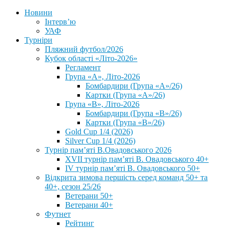
Новини
Інтерв’ю
УАФ
Турніри
Пляжний футбол/2026
Кубок області «Літо-2026»
Регламент
Група «А», Літо-2026
Бомбардири (Група «А»/26)
Картки (Група «А»/26)
Група «В», Літо-2026
Бомбардири (Група «В»/26)
Картки (Група «В»/26)
Gold Cup 1/4 (2026)
Silver Cup 1/4 (2026)
Турнір пам’яті В.Овадовського 2026
XVII турнір пам’яті В. Овадовського 40+
IV турнір пам’яті В. Овадовського 50+
Відкрита зимова першість серед команд 50+ та
40+, сезон 25/26
Ветерани 50+
Ветерани 40+
Футнет
Рейтинг