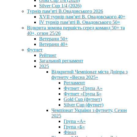
Gold Cup 1/4 (2026)
Silver Cup 1/4 (2026)
Турнір пам’яті В.Овадовського 2026
XVII турнір пам’яті В. Овадовського 40+
IV турнір пам’яті В. Овадовського 50+
Відкрита зимова першість серед команд 50+ та
40+, сезон 25/26
Ветерани 50+
Ветерани 40+
Футнет
Рейтинг
Загальний регламент
2025
Відкритий Чемпіонат міста Дніпра з
футнету «Весна 2025»
Регламент
Футнет «Група А»
Футнет «Група Б»
Gold Cup (футнет)
Silver Cup (футнет)
Чемпіонат України з футнету, Сезон
2025
Група «А»
Група «Б»
Фінал