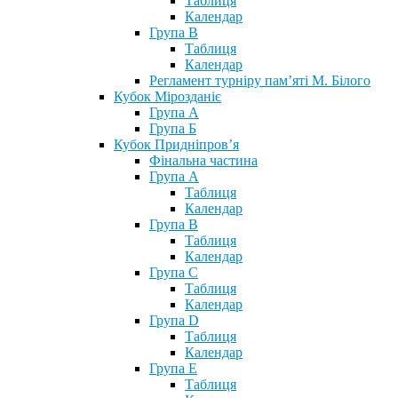
Таблиця
Календар
Група В
Таблиця
Календар
Регламент турніру пам’яті М. Білого
Кубок Мірозданіє
Група А
Група Б
Кубок Придніпров’я
Фінальна частина
Група А
Таблиця
Календар
Група В
Таблиця
Календар
Група С
Таблиця
Календар
Група D
Таблиця
Календар
Група Е
Таблиця