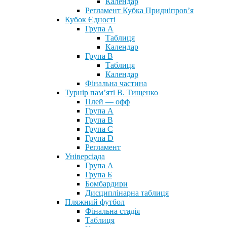
Календар
Регламент Кубка Придніпров’я
Кубок Єдності
Група А
Таблиця
Календар
Група В
Таблиця
Календар
Фінальна частина
Турнір пам’яті В. Тищенко
Плей — офф
Група А
Група B
Група С
Група D
Регламент
Універсіада
Група А
Група Б
Бомбардири
Дисциплінарна таблиця
Пляжний футбол
Фінальна стадія
Таблиця