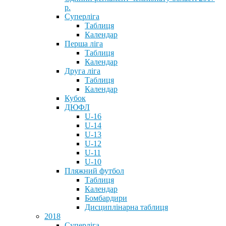
р.
Суперліга
Таблиця
Календар
Перша ліга
Таблиця
Календар
Друга ліга
Таблиця
Календар
Кубок
ДЮФЛ
U-16
U-14
U-13
U-12
U-11
U-10
Пляжний футбол
Таблиця
Календар
Бомбардири
Дисциплінарна таблиця
2018
Суперліга