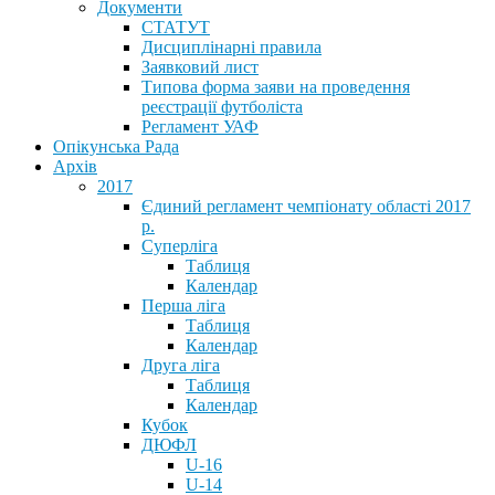
Документи
СТАТУТ
Дисциплінарні правила
Заявковий лист
Типова форма заяви на проведення
реєстрації футболіста
Регламент УАФ
Опікунська Рада
Архів
2017
Єдиний регламент чемпіонату області 2017
р.
Суперліга
Таблиця
Календар
Перша ліга
Таблиця
Календар
Друга ліга
Таблиця
Календар
Кубок
ДЮФЛ
U-16
U-14