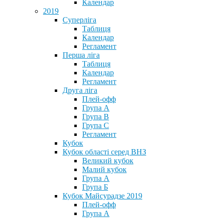
Календар
2019
Суперліга
Таблиця
Календар
Регламент
Перша ліга
Таблиця
Календар
Регламент
Друга ліга
Плей-офф
Група А
Група В
Група С
Регламент
Кубок
Кубок області серед ВНЗ
Великий кубок
Малий кубок
Група А
Група Б
Кубок Майсурадзе 2019
Плей-офф
Група А