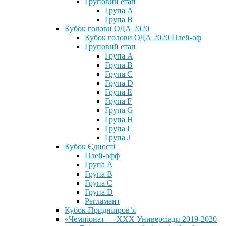
Груповий етап
Група А
Група В
Кубок голови ОДА 2020
Кубок голови ОДА 2020 Плей-оф
Груповий етап
Група A
Група B
Група C
Група D
Група E
Група F
Група G
Група H
Група I
Група J
Кубок Єдності
Плей-офф
Група А
Група В
Група С
Група D
Регламент
Кубок Придніпров’я
«Чемпіонат — ХХХ Универсіади 2019-2020