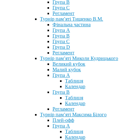
Група В
Група С
Регламент
Турнір пам’яті Тищенко В.М.
Фінальна частина
Група А
Група В
Група С
Група D
Регламент
Турнір пам’яті Миколи Кудрицького
Великий кубок
Малий кубок
Група А
Таблиця
Календар
Група В
Таблиця
Календар
Регламент
Турнір пам’яті Максима Білого
Плей-офф
Група А
Таблиця
Календар