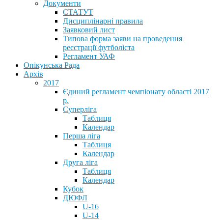
Документи
СТАТУТ
Дисциплінарні правила
Заявковий лист
Типова форма заяви на проведення
реєстрації футболіста
Регламент УАФ
Опікунська Рада
Архів
2017
Єдиний регламент чемпіонату області 2017
р.
Суперліга
Таблиця
Календар
Перша ліга
Таблиця
Календар
Друга ліга
Таблиця
Календар
Кубок
ДЮФЛ
U-16
U-14