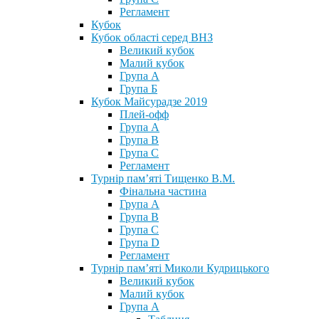
Регламент
Кубок
Кубок області серед ВНЗ
Великий кубок
Малий кубок
Група А
Група Б
Кубок Майсурадзе 2019
Плей-офф
Група А
Група В
Група С
Регламент
Турнір пам’яті Тищенко В.М.
Фінальна частина
Група А
Група В
Група С
Група D
Регламент
Турнір пам’яті Миколи Кудрицького
Великий кубок
Малий кубок
Група А