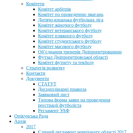
Комітети
Комітет арбітрів
Комітет по проведенню змагань
Дитячо-юнацька футбольна ліга
Комітет жіночого футболу
Комітет ветеранського футболу
Комітет пляжного футболу
Комітет студентського футболу
Комітет масового футболу
Обʼєднання тренерів Дніпропетровщини
Футзал Дніпропетровської області
Комітет футнету та текболу
Стратегія розвитку
Контакти
Документи
СТАТУТ
Дисциплінарні правила
Заявковий лист
Типова форма заяви на проведення
реєстрації футболіста
Регламент УАФ
Опікунська Рада
Архів
2017
Єдиний регламент чемпіонату області 2017