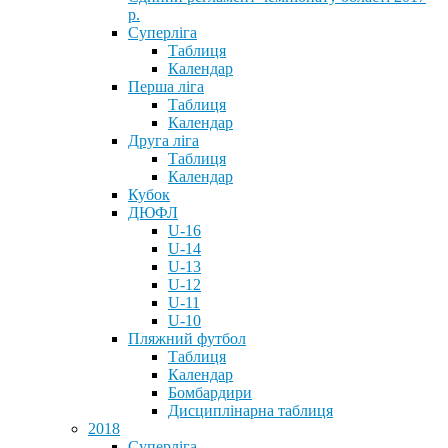
р.
Суперліга
Таблиця
Календар
Перша ліга
Таблиця
Календар
Друга ліга
Таблиця
Календар
Кубок
ДЮФЛ
U-16
U-14
U-13
U-12
U-11
U-10
Пляжний футбол
Таблиця
Календар
Бомбардири
Дисциплінарна таблиця
2018
Суперліга