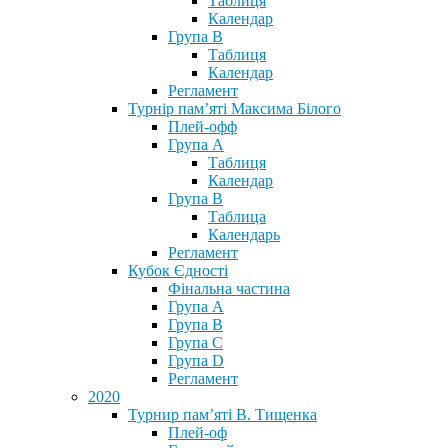
Таблиця
Календар
Група В
Таблиця
Календар
Регламент
Турнір пам’яті Максима Білого
Плей-офф
Група А
Таблиця
Календар
Група В
Таблица
Календарь
Регламент
Кубок Єдності
Фінальна частина
Група А
Група В
Група С
Група D
Регламент
2020
Турнир пам’яті В. Тищенка
Плей-оф