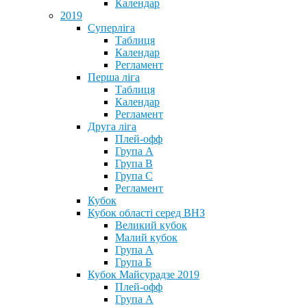
Календар
2019
Суперліга
Таблиця
Календар
Регламент
Перша ліга
Таблиця
Календар
Регламент
Друга ліга
Плей-офф
Група А
Група В
Група С
Регламент
Кубок
Кубок області серед ВНЗ
Великий кубок
Малий кубок
Група А
Група Б
Кубок Майсурадзе 2019
Плей-офф
Група А