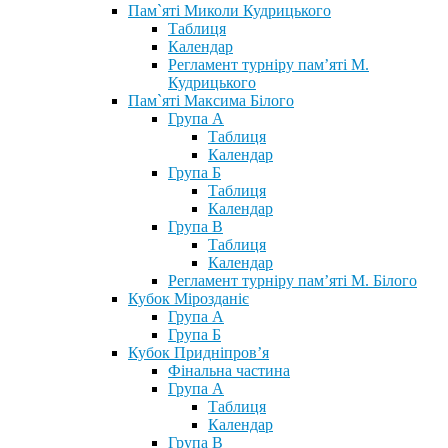
Пам`яті Миколи Кудрицького
Таблиця
Календар
Регламент турніру пам’яті М.
Кудрицького
Пам`яті Максима Білого
Група А
Таблиця
Календар
Група Б
Таблиця
Календар
Група В
Таблиця
Календар
Регламент турніру пам’яті М. Білого
Кубок Мірозданіє
Група А
Група Б
Кубок Придніпров’я
Фінальна частина
Група А
Таблиця
Календар
Група В