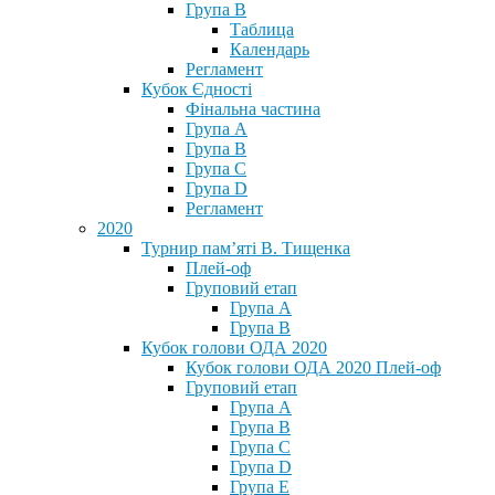
Група В
Таблица
Календарь
Регламент
Кубок Єдності
Фінальна частина
Група А
Група В
Група С
Група D
Регламент
2020
Турнир пам’яті В. Тищенка
Плей-оф
Груповий етап
Група А
Група В
Кубок голови ОДА 2020
Кубок голови ОДА 2020 Плей-оф
Груповий етап
Група A
Група B
Група C
Група D
Група E