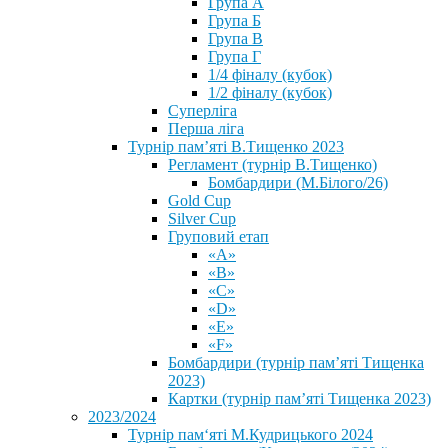
Група А
Група Б
Група В
Група Г
1/4 фіналу (кубок)
1/2 фіналу (кубок)
Суперліга
Перша ліга
Турнір пам’яті В.Тищенко 2023
Регламент (турнір В.Тищенко)
Бомбардири (М.Білого/26)
Gold Cup
Silver Cup
Груповий етап
«А»
«В»
«С»
«D»
«Е»
«F»
Бомбардири (турнір пам’яті Тищенка
2023)
Картки (турнір пам’яті Тищенка 2023)
2023/2024
⁨Турнір пам‘яті М.Кудрицького 2024