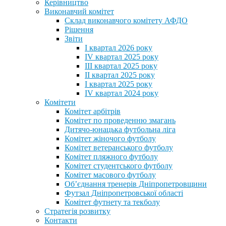
Керівництво
Виконавчий комітет
Склад виконавчого комітету АФДО
Рішення
Звіти
I квартал 2026 року
IV квартал 2025 року
III квартал 2025 року
II квартал 2025 року
I квартал 2025 року
IV квартал 2024 року
Комітети
Комітет арбітрів
Комітет по проведенню змагань
Дитячо-юнацька футбольна ліга
Комітет жіночого футболу
Комітет ветеранського футболу
Комітет пляжного футболу
Комітет студентського футболу
Комітет масового футболу
Обʼєднання тренерів Дніпропетровщини
Футзал Дніпропетровської області
Комітет футнету та текболу
Стратегія розвитку
Контакти