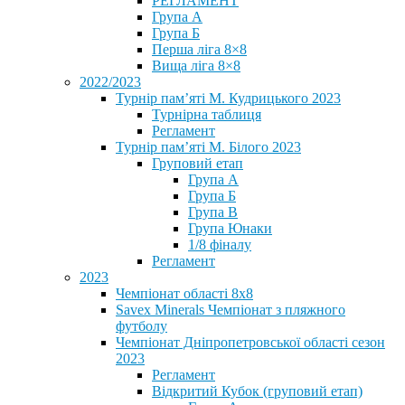
РЕГЛАМЕНТ
Група А
Група Б
Перша ліга 8×8
Вища ліга 8×8
2022/2023
Турнір пам’яті М. Кудрицького 2023
Турнірна таблиця
Регламент
Турнір пам’яті М. Білого 2023
Груповий етап
Група А
Група Б
Група В
Група Юнаки
1/8 фіналу
Регламент
2023
Чемпіонат області 8х8
Savex Minerals Чемпіонат з пляжного
футболу
Чемпіонат Дніпропетровської області сезон
2023
Регламент
Відкритий Кубок (груповий етап)