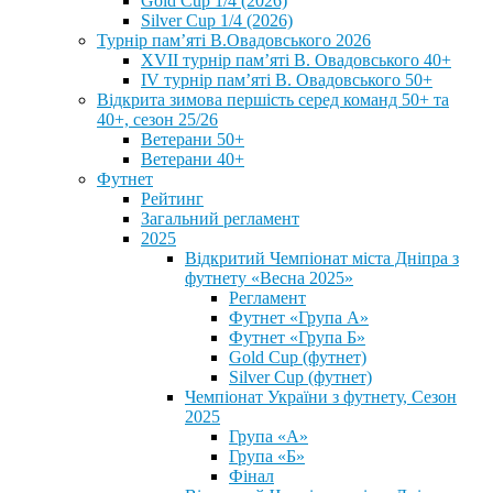
Gold Cup 1/4 (2026)
Silver Cup 1/4 (2026)
Турнір пам’яті В.Овадовського 2026
XVII турнір пам’яті В. Овадовського 40+
IV турнір пам’яті В. Овадовського 50+
Відкрита зимова першість серед команд 50+ та
40+, сезон 25/26
Ветерани 50+
Ветерани 40+
Футнет
Рейтинг
Загальний регламент
2025
Відкритий Чемпіонат міста Дніпра з
футнету «Весна 2025»
Регламент
Футнет «Група А»
Футнет «Група Б»
Gold Cup (футнет)
Silver Cup (футнет)
Чемпіонат України з футнету, Сезон
2025
Група «А»
Група «Б»
Фінал