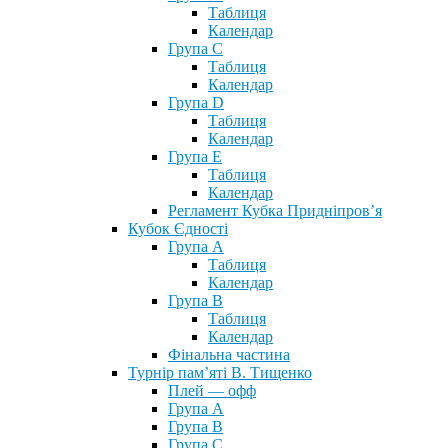
Таблиця
Календар
Група С
Таблиця
Календар
Група D
Таблиця
Календар
Група Е
Таблиця
Календар
Регламент Кубка Придніпров’я
Кубок Єдності
Група А
Таблиця
Календар
Група В
Таблиця
Календар
Фінальна частина
Турнір пам’яті В. Тищенко
Плей — офф
Група А
Група B
Група С