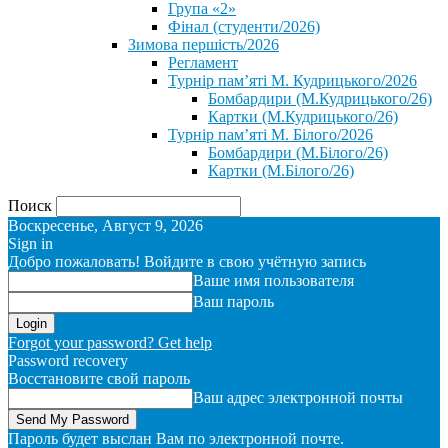
Група «2»
Фінал (студенти/2026)
⁨Зимова першість/2026⁩
Регламент
Турнір пам’яті М. Кудрицького/2026
Бомбардири (М.Кудрицького/26)
Картки (М.Кудрицького/26)
Турнір пам’яті М. Білого/2026
Бомбардири (М.Білого/26)
Картки (М.Білого/26)
Поиск
Воскресенье, Август 9, 2026
Sign in
Добро пожаловать! Войдите в свою учётную запись
Ваше имя пользователя
Ваш пароль
Forgot your password? Get help
Password recovery
Восстановите свой пароль
Ваш адрес электронной почты
Пароль будет выслан Вам по электронной почте.