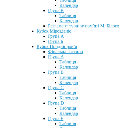
Таблиця
Календар
Група В
Таблиця
Календар
Регламент турніру пам’яті М. Білого
Кубок Мірозданіє
Група А
Група Б
Кубок Придніпров’я
Фінальна частина
Група А
Таблиця
Календар
Група В
Таблиця
Календар
Група С
Таблиця
Календар
Група D
Таблиця
Календар
Група Е
Таблиця