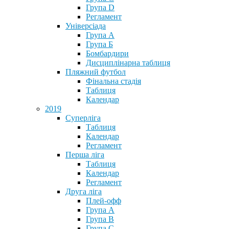
Група D
Регламент
Універсіада
Група А
Група Б
Бомбардири
Дисциплінарна таблиця
Пляжний футбол
Фінальна стадія
Таблиця
Календар
2019
Суперліга
Таблиця
Календар
Регламент
Перша ліга
Таблиця
Календар
Регламент
Друга ліга
Плей-офф
Група А
Група В
Група С