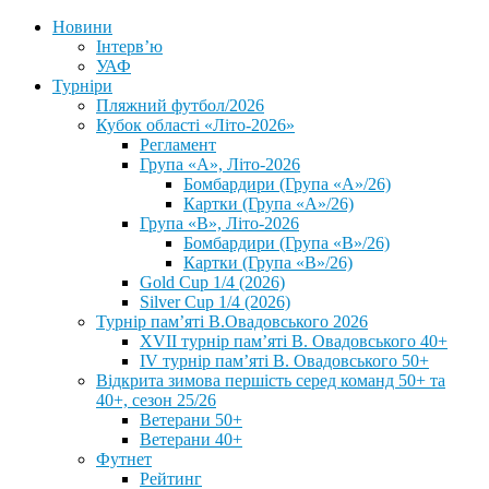
Новини
Інтерв’ю
УАФ
Турніри
Пляжний футбол/2026
Кубок області «Літо-2026»
Регламент
Група «А», Літо-2026
Бомбардири (Група «А»/26)
Картки (Група «А»/26)
Група «В», Літо-2026
Бомбардири (Група «В»/26)
Картки (Група «В»/26)
Gold Cup 1/4 (2026)
Silver Cup 1/4 (2026)
Турнір пам’яті В.Овадовського 2026
XVII турнір пам’яті В. Овадовського 40+
IV турнір пам’яті В. Овадовського 50+
Відкрита зимова першість серед команд 50+ та
40+, сезон 25/26
Ветерани 50+
Ветерани 40+
Футнет
Рейтинг