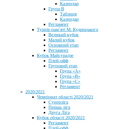
Календар
Група В
Таблиця
Календар
Регламент
Турнір пам`яті М. Кудрицького
Великий кубок
Малий кубок
Основний етап
Регламент
Кубок Майсурадзе
Плей-офф
Груповий етап
Група «А»
Група «B»
Група «C»
Регламент
2020/2021
Чемпіонат області 2020/2021
Суперліга
Перша ліга
Друга Ліга
Кубок області 2020/2021
Регламент
Плей-офф