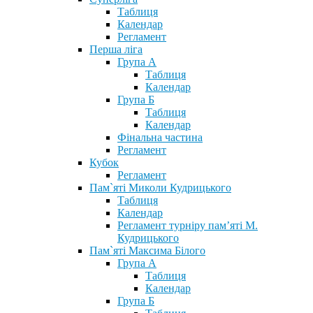
Таблиця
Календар
Регламент
Перша ліга
Група А
Таблиця
Календар
Група Б
Таблиця
Календар
Фінальна частина
Регламент
Кубок
Регламент
Пам`яті Миколи Кудрицького
Таблиця
Календар
Регламент турніру пам’яті М.
Кудрицького
Пам`яті Максима Білого
Група А
Таблиця
Календар
Група Б