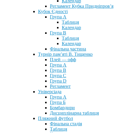
Календар
Регламент Кубка Придніпров’я
Кубок Єдності
Група А
Таблиця
Календар
Група В
Таблиця
Календар
Фінальна частина
Турнір пам’яті В. Тищенко
Плей — офф
Група А
Група B
Група С
Група D
Регламент
Універсіада
Група А
Група Б
Бомбардири
Дисциплінарна таблиця
Пляжний футбол
Фінальна стадія
Таблиця