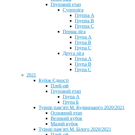
Груповий етап
Суперліга
Группа A
Группа B
Группа C
Перша ліга
Група A
Група B
Група C
Друга ліга
Група A
Група B
Група C
2021
Кубок Єдності
Плей-оф
Груповий етап
Група А
Група Б
Турнір пам’яті М. Кудрицького 2020/2021
Основний етап
Великий кубок
Малий кубок
Турнір пам’яті М. Білого 2020/2021
Плей-оф