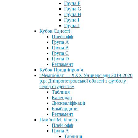
Група F
Група G
Група H
Група I
Група J
Кубок Єдності
Плей-офф
Група А
Група В
Група С
Група D
Регламент
Кубок Придніпров’я
«Чемпіонат — ХХХ Универсіади 2019-2020
р.р. Дніпропетровської області з футболу
серед студентів»
Таблиця
Календар
Дискваліфікації
Бомбардири
Регламент
Пам`яті М. Білого
Плей-офф
Група А
Таблиця