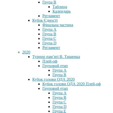
Група В
Таблица
Календарь
Регламент
Кубок Єдності
Фінальна частина
Група А
Група В
Група С
Група D
Регламент
2020
Турнир пам’яті В. Тищенка
Плей-оф
Груповий етап
Група А
Група В
Кубок голови ОДА 2020
Кубок голови ОДА 2020 Плей-оф
Груповий етап
Група A
Група B
Група C
Група D
Група E