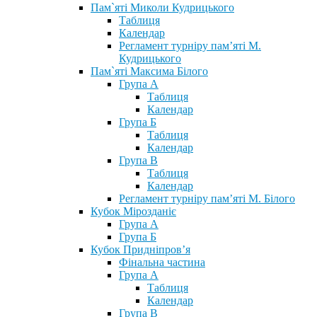
Пам`яті Миколи Кудрицького
Таблиця
Календар
Регламент турніру пам’яті М.
Кудрицького
Пам`яті Максима Білого
Група А
Таблиця
Календар
Група Б
Таблиця
Календар
Група В
Таблиця
Календар
Регламент турніру пам’яті М. Білого
Кубок Мірозданіє
Група А
Група Б
Кубок Придніпров’я
Фінальна частина
Група А
Таблиця
Календар
Група В