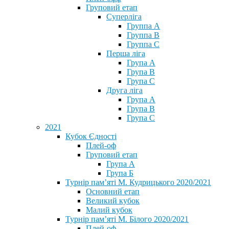
Груповий етап
Суперліга
Группа A
Группа B
Группа C
Перша ліга
Група A
Група B
Група C
Друга ліга
Група A
Група B
Група C
2021
Кубок Єдності
Плей-оф
Груповий етап
Група А
Група Б
Турнір пам’яті М. Кудрицького 2020/2021
Основний етап
Великий кубок
Малий кубок
Турнір пам’яті М. Білого 2020/2021
Плей-оф