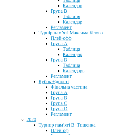
Таблиця
Календар
Група В
Таблиця
Календар
Регламент
Турнір пам’яті Максима Білого
Плей-офф
Група А
Таблиця
Календар
Група В
Таблица
Календарь
Регламент
Кубок Єдності
Фінальна частина
Група А
Група В
Група С
Група D
Регламент
2020
Турнир пам’яті В. Тищенка
Плей-оф