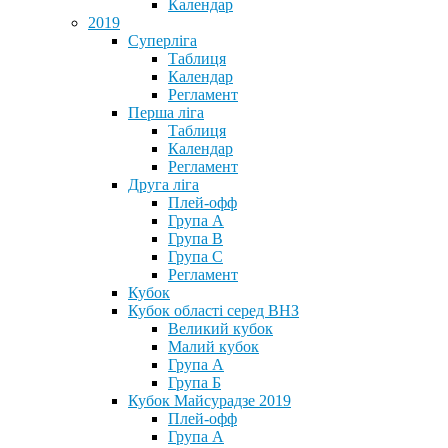
Календар
2019
Суперліга
Таблиця
Календар
Регламент
Перша ліга
Таблиця
Календар
Регламент
Друга ліга
Плей-офф
Група А
Група В
Група С
Регламент
Кубок
Кубок області серед ВНЗ
Великий кубок
Малий кубок
Група А
Група Б
Кубок Майсурадзе 2019
Плей-офф
Група А