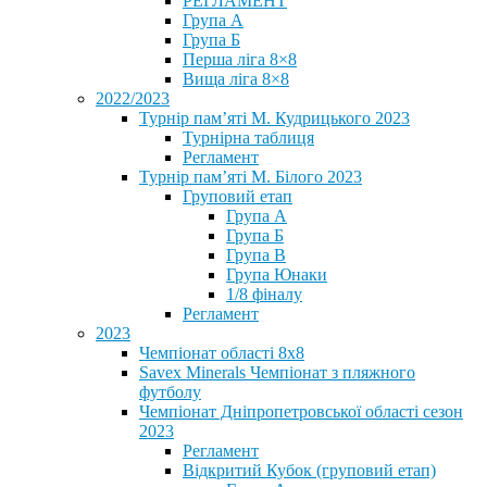
РЕГЛАМЕНТ
Група А
Група Б
Перша ліга 8×8
Вища ліга 8×8
2022/2023
Турнір пам’яті М. Кудрицького 2023
Турнірна таблиця
Регламент
Турнір пам’яті М. Білого 2023
Груповий етап
Група А
Група Б
Група В
Група Юнаки
1/8 фіналу
Регламент
2023
Чемпіонат області 8х8
Savex Minerals Чемпіонат з пляжного
футболу
Чемпіонат Дніпропетровської області сезон
2023
Регламент
Відкритий Кубок (груповий етап)