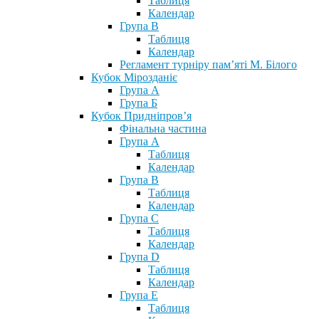
Таблиця
Календар
Група В
Таблиця
Календар
Регламент турніру пам’яті М. Білого
Кубок Мірозданіє
Група А
Група Б
Кубок Придніпров’я
Фінальна частина
Група А
Таблиця
Календар
Група В
Таблиця
Календар
Група С
Таблиця
Календар
Група D
Таблиця
Календар
Група Е
Таблиця