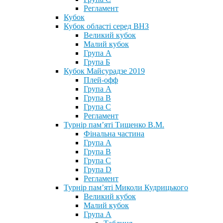
Регламент
Кубок
Кубок області серед ВНЗ
Великий кубок
Малий кубок
Група А
Група Б
Кубок Майсурадзе 2019
Плей-офф
Група А
Група В
Група С
Регламент
Турнір пам’яті Тищенко В.М.
Фінальна частина
Група А
Група В
Група С
Група D
Регламент
Турнір пам’яті Миколи Кудрицького
Великий кубок
Малий кубок
Група А