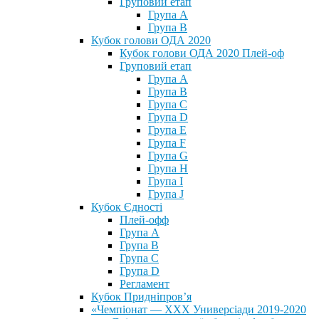
Груповий етап
Група А
Група В
Кубок голови ОДА 2020
Кубок голови ОДА 2020 Плей-оф
Груповий етап
Група A
Група B
Група C
Група D
Група E
Група F
Група G
Група H
Група I
Група J
Кубок Єдності
Плей-офф
Група А
Група В
Група С
Група D
Регламент
Кубок Придніпров’я
«Чемпіонат — ХХХ Универсіади 2019-2020