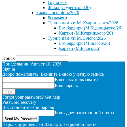
Група «2»
Фінал (студенти/2026)
⁨Зимова першість/2026⁩
Регламент
Турнір пам’яті М. Кудрицького/2026
Бомбардири (М.Кудрицького/26)
Картки (М.Кудрицького/26)
Турнір пам’яті М. Білого/2026
Бомбардири (М.Білого/26)
Картки (М.Білого/26)
Поиск
Понедельник, Август 10, 2026
Sign in
Добро пожаловать! Войдите в свою учётную запись
Ваше имя пользователя
Ваш пароль
Forgot your password? Get help
Password recovery
Восстановите свой пароль
Ваш адрес электронной почты
Пароль будет выслан Вам по электронной почте.