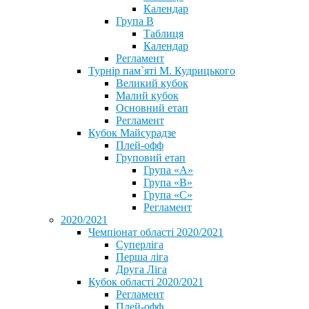
Календар
Група В
Таблиця
Календар
Регламент
Турнір пам`яті М. Кудрицького
Великий кубок
Малий кубок
Основний етап
Регламент
Кубок Майсурадзе
Плей-офф
Груповий етап
Група «А»
Група «B»
Група «C»
Регламент
2020/2021
Чемпіонат області 2020/2021
Суперліга
Перша ліга
Друга Ліга
Кубок області 2020/2021
Регламент
Плей-офф