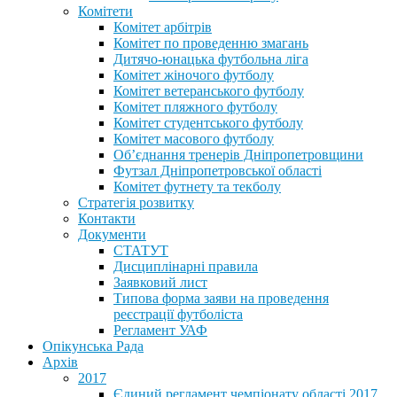
Комітети
Комітет арбітрів
Комітет по проведенню змагань
Дитячо-юнацька футбольна ліга
Комітет жіночого футболу
Комітет ветеранського футболу
Комітет пляжного футболу
Комітет студентського футболу
Комітет масового футболу
Обʼєднання тренерів Дніпропетровщини
Футзал Дніпропетровської області
Комітет футнету та текболу
Стратегія розвитку
Контакти
Документи
СТАТУТ
Дисциплінарні правила
Заявковий лист
Типова форма заяви на проведення
реєстрації футболіста
Регламент УАФ
Опікунська Рада
Архів
2017
Єдиний регламент чемпіонату області 2017