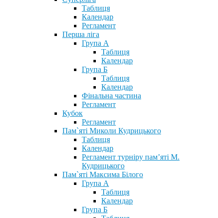
Таблиця
Календар
Регламент
Перша ліга
Група А
Таблиця
Календар
Група Б
Таблиця
Календар
Фінальна частина
Регламент
Кубок
Регламент
Пам`яті Миколи Кудрицького
Таблиця
Календар
Регламент турніру пам’яті М.
Кудрицького
Пам`яті Максима Білого
Група А
Таблиця
Календар
Група Б