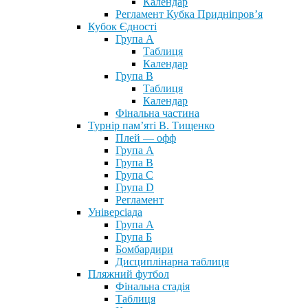
Календар
Регламент Кубка Придніпров’я
Кубок Єдності
Група А
Таблиця
Календар
Група В
Таблиця
Календар
Фінальна частина
Турнір пам’яті В. Тищенко
Плей — офф
Група А
Група B
Група С
Група D
Регламент
Універсіада
Група А
Група Б
Бомбардири
Дисциплінарна таблиця
Пляжний футбол
Фінальна стадія
Таблиця