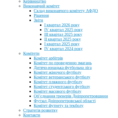
Керівництво
Виконавчий комітет
Склад виконавчого комітету АФДО
Рішення
Звіти
I квартал 2026 року
IV квартал 2025 року
III квартал 2025 року
II квартал 2025 року
I квартал 2025 року
IV квартал 2024 року
Комітети
Комітет арбітрів
Комітет по проведенню змагань
Дитячо-юнацька футбольна ліга
Комітет жіночого футболу
Комітет ветеранського футболу
Комітет пляжного футболу
Комітет студентського футболу
Комітет масового футболу
Обʼєднання тренерів Дніпропетровщини
Футзал Дніпропетровської області
Комітет футнету та текболу
Стратегія розвитку
Контакти