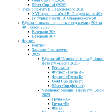
Gold Cup 1/4 (2026)
Silver Cup 1/4 (2026)
Турнір пам’яті В.Овадовського 2026
XVII турнір пам’яті В. Овадовського 40+
IV турнір пам’яті В. Овадовського 50+
Відкрита зимова першість серед команд 50+ та
40+, сезон 25/26
Ветерани 50+
Ветерани 40+
Футнет
Рейтинг
Загальний регламент
2025
Відкритий Чемпіонат міста Дніпра з
футнету «Весна 2025»
Регламент
Футнет «Група А»
Футнет «Група Б»
Gold Cup (футнет)
Silver Cup (футнет)
Чемпіонат України з футнету, Сезон
2025
Група «А»
Група «Б»
Фінал