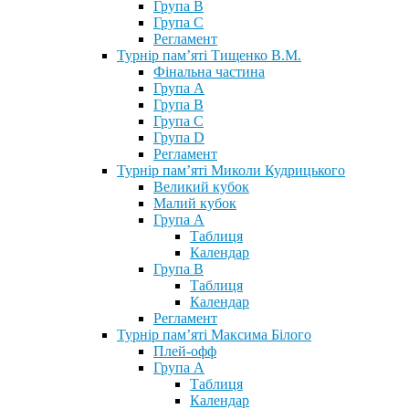
Група В
Група С
Регламент
Турнір пам’яті Тищенко В.М.
Фінальна частина
Група А
Група В
Група С
Група D
Регламент
Турнір пам’яті Миколи Кудрицького
Великий кубок
Малий кубок
Група А
Таблиця
Календар
Група В
Таблиця
Календар
Регламент
Турнір пам’яті Максима Білого
Плей-офф
Група А
Таблиця
Календар