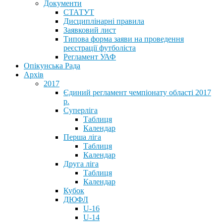
Документи
СТАТУТ
Дисциплінарні правила
Заявковий лист
Типова форма заяви на проведення
реєстрації футболіста
Регламент УАФ
Опікунська Рада
Архів
2017
Єдиний регламент чемпіонату області 2017
р.
Суперліга
Таблиця
Календар
Перша ліга
Таблиця
Календар
Друга ліга
Таблиця
Календар
Кубок
ДЮФЛ
U-16
U-14