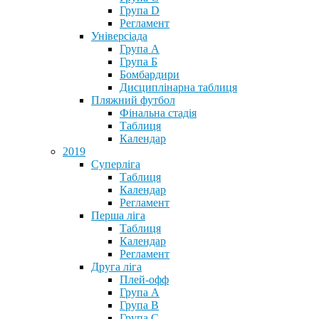
Група D
Регламент
Універсіада
Група А
Група Б
Бомбардири
Дисциплінарна таблиця
Пляжний футбол
Фінальна стадія
Таблиця
Календар
2019
Суперліга
Таблиця
Календар
Регламент
Перша ліга
Таблиця
Календар
Регламент
Друга ліга
Плей-офф
Група А
Група В
Група С