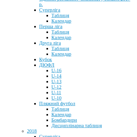
р.
Суперліга
Таблиця
Календар
Перша ліга
Таблиця
Календар
Друга ліга
Таблиця
Календар
Кубок
ДЮФЛ
U-16
U-14
U-13
U-12
U-11
U-10
Пляжний футбол
Таблиця
Календар
Бомбардири
Дисциплінарна таблиця
2018
Суперліга