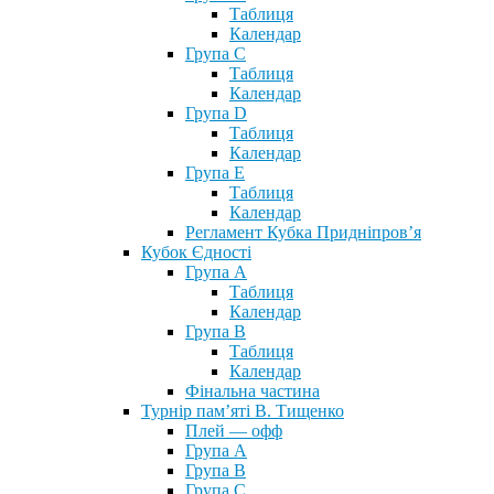
Таблиця
Календар
Група С
Таблиця
Календар
Група D
Таблиця
Календар
Група Е
Таблиця
Календар
Регламент Кубка Придніпров’я
Кубок Єдності
Група А
Таблиця
Календар
Група В
Таблиця
Календар
Фінальна частина
Турнір пам’яті В. Тищенко
Плей — офф
Група А
Група B
Група С