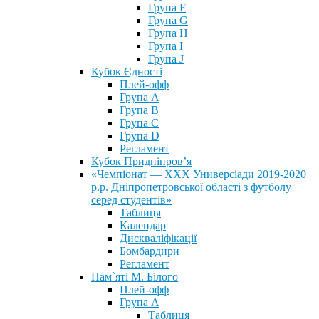
Група F
Група G
Група H
Група I
Група J
Кубок Єдності
Плей-офф
Група А
Група В
Група С
Група D
Регламент
Кубок Придніпров’я
«Чемпіонат — ХХХ Универсіади 2019-2020
р.р. Дніпропетровської області з футболу
серед студентів»
Таблиця
Календар
Дискваліфікації
Бомбардири
Регламент
Пам`яті М. Білого
Плей-офф
Група А
Таблиця