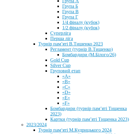
Група А
Група Б
Група В
Група Г
1/4 фіналу (кубок)
1/2 фіналу (кубок)
Суперліга
Перша ліга
Турнір пам’яті В.Тищенко 2023
Регламент (турнір В.Тищенко)
Бомбардири (М.Білого/26)
Gold Cup
Silver Cup
Груповий етап
«А»
«В»
«С»
«D»
«Е»
«F»
Бомбардири (турнір пам’яті Тищенка
2023)
Картки (турнір пам’яті Тищенка 2023)
2023/2024
⁨Турнір пам‘яті М.Кудрицького 2024