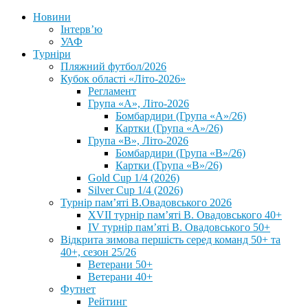
Новини
Інтерв’ю
УАФ
Турніри
Пляжний футбол/2026
Кубок області «Літо-2026»
Регламент
Група «А», Літо-2026
Бомбардири (Група «А»/26)
Картки (Група «А»/26)
Група «В», Літо-2026
Бомбардири (Група «В»/26)
Картки (Група «В»/26)
Gold Cup 1/4 (2026)
Silver Cup 1/4 (2026)
Турнір пам’яті В.Овадовського 2026
XVII турнір пам’яті В. Овадовського 40+
IV турнір пам’яті В. Овадовського 50+
Відкрита зимова першість серед команд 50+ та
40+, сезон 25/26
Ветерани 50+
Ветерани 40+
Футнет
Рейтинг