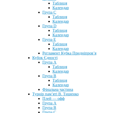
Таблиця
Календар
Група С
Таблиця
Календар
Група D
Таблиця
Календар
Група Е
Таблиця
Календар
Регламент Кубка Придніпров’я
Кубок Єдності
Група А
Таблиця
Календар
Група В
Таблиця
Календар
Фінальна частина
Турнір пам’яті В. Тищенко
Плей — офф
Група А
Група B
Група С