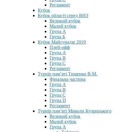
Регламент
Кубок
Кубок області серед ВНЗ
Великий кубок
Малий кубок
Група А
Група Б
Кубок Майсурадзе 2019
Плей-офф
Група А
Група В
Група С
Регламент
Турнір пам’яті Тищенко В.М.
Фінальна частина
Група А
Група В
Група С
Група D
Регламент
Турнір пам’яті Миколи Кудрицького
Великий кубок
Малий кубок
Група А