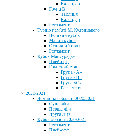
Календар
Група В
Таблиця
Календар
Регламент
Турнір пам`яті М. Кудрицького
Великий кубок
Малий кубок
Основний етап
Регламент
Кубок Майсурадзе
Плей-офф
Груповий етап
Група «А»
Група «B»
Група «C»
Регламент
2020/2021
Чемпіонат області 2020/2021
Суперліга
Перша ліга
Друга Ліга
Кубок області 2020/2021
Регламент
Плей-офф