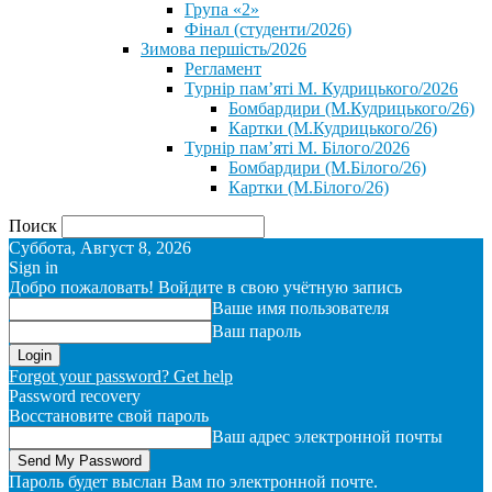
Група «2»
Фінал (студенти/2026)
⁨Зимова першість/2026⁩
Регламент
Турнір пам’яті М. Кудрицького/2026
Бомбардири (М.Кудрицького/26)
Картки (М.Кудрицького/26)
Турнір пам’яті М. Білого/2026
Бомбардири (М.Білого/26)
Картки (М.Білого/26)
Поиск
Суббота, Август 8, 2026
Sign in
Добро пожаловать! Войдите в свою учётную запись
Ваше имя пользователя
Ваш пароль
Forgot your password? Get help
Password recovery
Восстановите свой пароль
Ваш адрес электронной почты
Пароль будет выслан Вам по электронной почте.