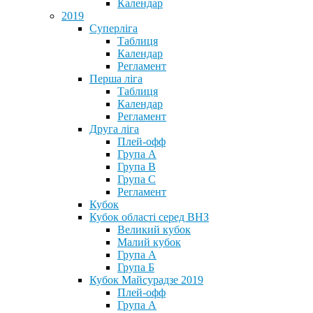
Календар
2019
Суперліга
Таблиця
Календар
Регламент
Перша ліга
Таблиця
Календар
Регламент
Друга ліга
Плей-офф
Група А
Група В
Група С
Регламент
Кубок
Кубок області серед ВНЗ
Великий кубок
Малий кубок
Група А
Група Б
Кубок Майсурадзе 2019
Плей-офф
Група А