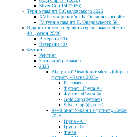
Gold Cup 1/4 (2026)
Silver Cup 1/4 (2026)
Турнір пам’яті В.Овадовського 2026
XVII турнір пам’яті В. Овадовського 40+
IV турнір пам’яті В. Овадовського 50+
Відкрита зимова першість серед команд 50+ та
40+, сезон 25/26
Ветерани 50+
Ветерани 40+
Футнет
Рейтинг
Загальний регламент
2025
Відкритий Чемпіонат міста Дніпра з
футнету «Весна 2025»
Регламент
Футнет «Група А»
Футнет «Група Б»
Gold Cup (футнет)
Silver Cup (футнет)
Чемпіонат України з футнету, Сезон
2025
Група «А»
Група «Б»
Фінал