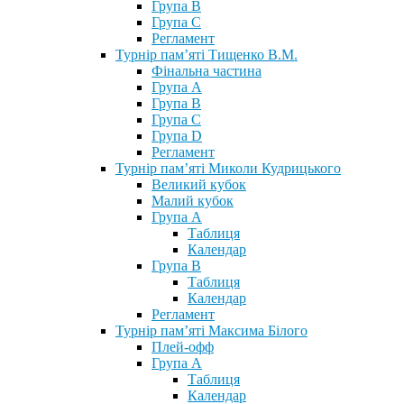
Група В
Група С
Регламент
Турнір пам’яті Тищенко В.М.
Фінальна частина
Група А
Група В
Група С
Група D
Регламент
Турнір пам’яті Миколи Кудрицького
Великий кубок
Малий кубок
Група А
Таблиця
Календар
Група В
Таблиця
Календар
Регламент
Турнір пам’яті Максима Білого
Плей-офф
Група А
Таблиця
Календар