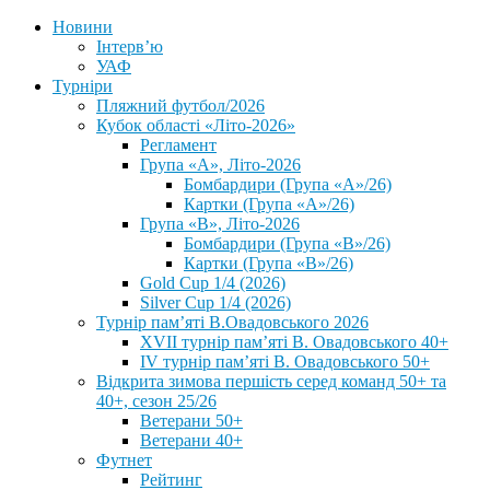
Новини
Інтерв’ю
УАФ
Турніри
Пляжний футбол/2026
Кубок області «Літо-2026»
Регламент
Група «А», Літо-2026
Бомбардири (Група «А»/26)
Картки (Група «А»/26)
Група «В», Літо-2026
Бомбардири (Група «В»/26)
Картки (Група «В»/26)
Gold Cup 1/4 (2026)
Silver Cup 1/4 (2026)
Турнір пам’яті В.Овадовського 2026
XVII турнір пам’яті В. Овадовського 40+
IV турнір пам’яті В. Овадовського 50+
Відкрита зимова першість серед команд 50+ та
40+, сезон 25/26
Ветерани 50+
Ветерани 40+
Футнет
Рейтинг