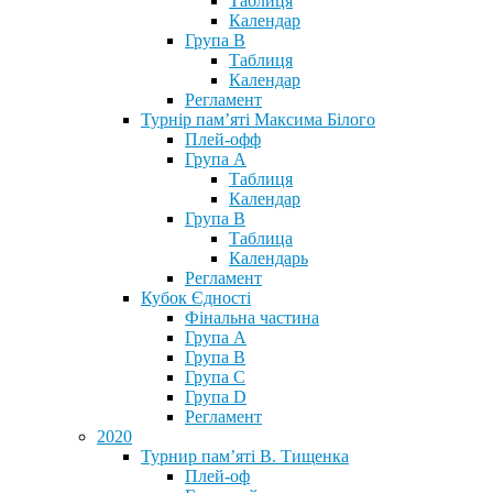
Таблиця
Календар
Група В
Таблиця
Календар
Регламент
Турнір пам’яті Максима Білого
Плей-офф
Група А
Таблиця
Календар
Група В
Таблица
Календарь
Регламент
Кубок Єдності
Фінальна частина
Група А
Група В
Група С
Група D
Регламент
2020
Турнир пам’яті В. Тищенка
Плей-оф