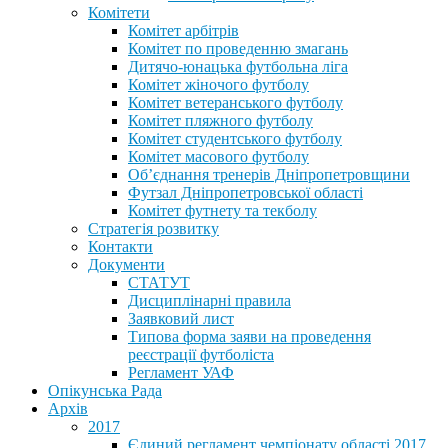
Комітети
Комітет арбітрів
Комітет по проведенню змагань
Дитячо-юнацька футбольна ліга
Комітет жіночого футболу
Комітет ветеранського футболу
Комітет пляжного футболу
Комітет студентського футболу
Комітет масового футболу
Обʼєднання тренерів Дніпропетровщини
Футзал Дніпропетровської області
Комітет футнету та текболу
Стратегія розвитку
Контакти
Документи
СТАТУТ
Дисциплінарні правила
Заявковий лист
Типова форма заяви на проведення
реєстрації футболіста
Регламент УАФ
Опікунська Рада
Архів
2017
Єдиний регламент чемпіонату області 2017