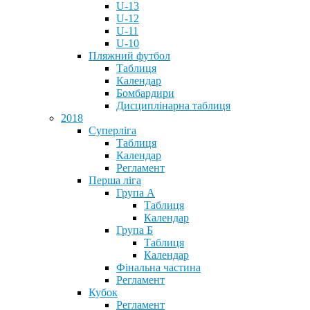
U-13
U-12
U-11
U-10
Пляжний футбол
Таблиця
Календар
Бомбардири
Дисциплінарна таблиця
2018
Суперліга
Таблиця
Календар
Регламент
Перша ліга
Група А
Таблиця
Календар
Група Б
Таблиця
Календар
Фінальна частина
Регламент
Кубок
Регламент