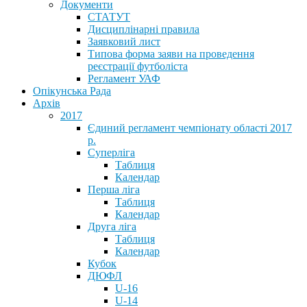
Документи
СТАТУТ
Дисциплінарні правила
Заявковий лист
Типова форма заяви на проведення
реєстрації футболіста
Регламент УАФ
Опікунська Рада
Архів
2017
Єдиний регламент чемпіонату області 2017
р.
Суперліга
Таблиця
Календар
Перша ліга
Таблиця
Календар
Друга ліга
Таблиця
Календар
Кубок
ДЮФЛ
U-16
U-14