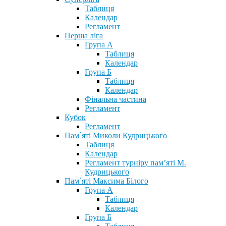
Таблиця
Календар
Регламент
Перша ліга
Група А
Таблиця
Календар
Група Б
Таблиця
Календар
Фінальна частина
Регламент
Кубок
Регламент
Пам`яті Миколи Кудрицького
Таблиця
Календар
Регламент турніру пам’яті М.
Кудрицького
Пам`яті Максима Білого
Група А
Таблиця
Календар
Група Б