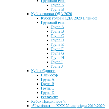
Груповий етап
Група А
Група В
Кубок голови ОДА 2020
Кубок голови ОДА 2020 Плей-оф
Груповий етап
Група A
Група B
Група C
Група D
Група E
Група F
Група G
Група H
Група I
Група J
Кубок Єдності
Плей-офф
Група А
Група В
Група С
Група D
Регламент
Кубок Придніпров’я
«Чемпіонат — ХХХ Универсіади 2019-2020