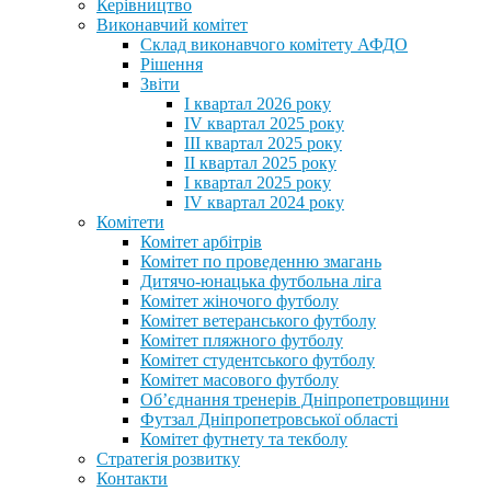
Керівництво
Виконавчий комітет
Склад виконавчого комітету АФДО
Рішення
Звіти
I квартал 2026 року
IV квартал 2025 року
III квартал 2025 року
II квартал 2025 року
I квартал 2025 року
IV квартал 2024 року
Комітети
Комітет арбітрів
Комітет по проведенню змагань
Дитячо-юнацька футбольна ліга
Комітет жіночого футболу
Комітет ветеранського футболу
Комітет пляжного футболу
Комітет студентського футболу
Комітет масового футболу
Обʼєднання тренерів Дніпропетровщини
Футзал Дніпропетровської області
Комітет футнету та текболу
Стратегія розвитку
Контакти