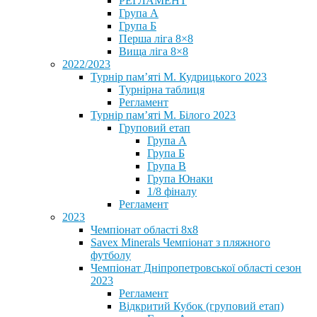
РЕГЛАМЕНТ
Група А
Група Б
Перша ліга 8×8
Вища ліга 8×8
2022/2023
Турнір пам’яті М. Кудрицького 2023
Турнірна таблиця
Регламент
Турнір пам’яті М. Білого 2023
Груповий етап
Група А
Група Б
Група В
Група Юнаки
1/8 фіналу
Регламент
2023
Чемпіонат області 8х8
Savex Minerals Чемпіонат з пляжного
футболу
Чемпіонат Дніпропетровської області сезон
2023
Регламент
Відкритий Кубок (груповий етап)