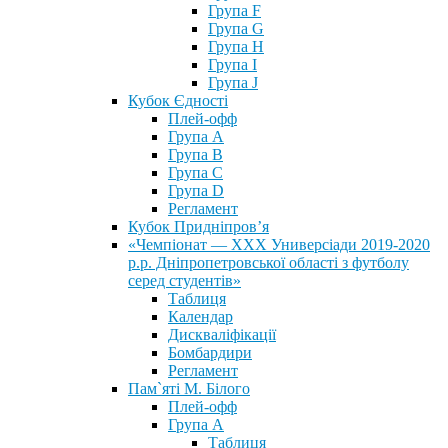
Група F
Група G
Група H
Група I
Група J
Кубок Єдності
Плей-офф
Група А
Група В
Група С
Група D
Регламент
Кубок Придніпров’я
«Чемпіонат — ХХХ Универсіади 2019-2020
р.р. Дніпропетровської області з футболу
серед студентів»
Таблиця
Календар
Дискваліфікації
Бомбардири
Регламент
Пам`яті М. Білого
Плей-офф
Група А
Таблиця