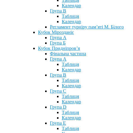
Таблиця
Календар
Група В
Таблиця
Календар
Регламент турніру пам’яті М. Білого
Кубок Мірозданіє
Група А
Група Б
Кубок Придніпров’я
Фінальна частина
Група А
Таблиця
Календар
Група В
Таблиця
Календар
Група С
Таблиця
Календар
Група D
Таблиця
Календар
Група Е
Таблиця