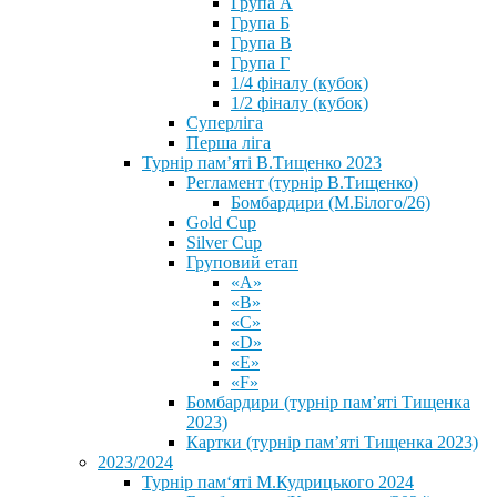
Група А
Група Б
Група В
Група Г
1/4 фіналу (кубок)
1/2 фіналу (кубок)
Суперліга
Перша ліга
Турнір пам’яті В.Тищенко 2023
Регламент (турнір В.Тищенко)
Бомбардири (М.Білого/26)
Gold Cup
Silver Cup
Груповий етап
«А»
«В»
«С»
«D»
«Е»
«F»
Бомбардири (турнір пам’яті Тищенка
2023)
Картки (турнір пам’яті Тищенка 2023)
2023/2024
⁨Турнір пам‘яті М.Кудрицького 2024