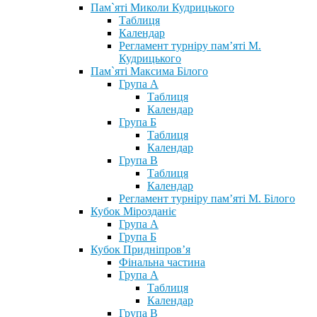
Пам`яті Миколи Кудрицького
Таблиця
Календар
Регламент турніру пам’яті М.
Кудрицького
Пам`яті Максима Білого
Група А
Таблиця
Календар
Група Б
Таблиця
Календар
Група В
Таблиця
Календар
Регламент турніру пам’яті М. Білого
Кубок Мірозданіє
Група А
Група Б
Кубок Придніпров’я
Фінальна частина
Група А
Таблиця
Календар
Група В