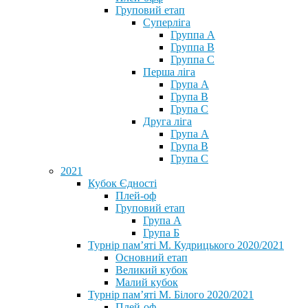
Груповий етап
Суперліга
Группа A
Группа B
Группа C
Перша ліга
Група A
Група B
Група C
Друга ліга
Група A
Група B
Група C
2021
Кубок Єдності
Плей-оф
Груповий етап
Група А
Група Б
Турнір пам’яті М. Кудрицького 2020/2021
Основний етап
Великий кубок
Малий кубок
Турнір пам’яті М. Білого 2020/2021
Плей-оф