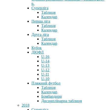
р.
Суперліга
Таблиця
Календар
Перша ліга
Таблиця
Календар
Друга ліга
Таблиця
Календар
Кубок
ДЮФЛ
U-16
U-14
U-13
U-12
U-11
U-10
Пляжний футбол
Таблиця
Календар
Бомбардири
Дисциплінарна таблиця
2018
Суперліга