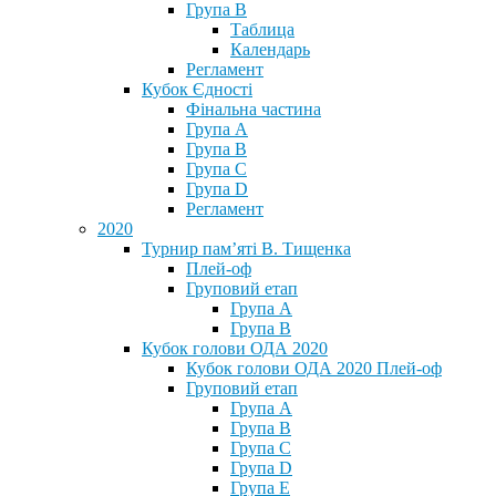
Група В
Таблица
Календарь
Регламент
Кубок Єдності
Фінальна частина
Група А
Група В
Група С
Група D
Регламент
2020
Турнир пам’яті В. Тищенка
Плей-оф
Груповий етап
Група А
Група В
Кубок голови ОДА 2020
Кубок голови ОДА 2020 Плей-оф
Груповий етап
Група A
Група B
Група C
Група D
Група E