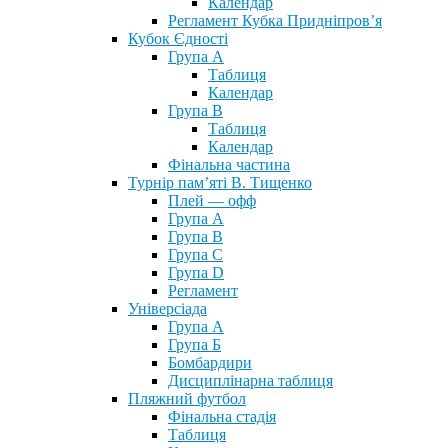
Календар
Регламент Кубка Придніпров’я
Кубок Єдності
Група А
Таблиця
Календар
Група В
Таблиця
Календар
Фінальна частина
Турнір пам’яті В. Тищенко
Плей — офф
Група А
Група B
Група С
Група D
Регламент
Універсіада
Група А
Група Б
Бомбардири
Дисциплінарна таблиця
Пляжний футбол
Фінальна стадія
Таблиця