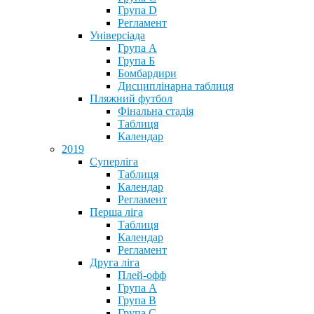
Група D
Регламент
Універсіада
Група А
Група Б
Бомбардири
Дисциплінарна таблиця
Пляжний футбол
Фінальна стадія
Таблиця
Календар
2019
Суперліга
Таблиця
Календар
Регламент
Перша ліга
Таблиця
Календар
Регламент
Друга ліга
Плей-офф
Група А
Група В
Група С