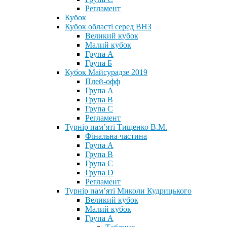
Регламент
Кубок
Кубок області серед ВНЗ
Великий кубок
Малий кубок
Група А
Група Б
Кубок Майсурадзе 2019
Плей-офф
Група А
Група В
Група С
Регламент
Турнір пам’яті Тищенко В.М.
Фінальна частина
Група А
Група В
Група С
Група D
Регламент
Турнір пам’яті Миколи Кудрицького
Великий кубок
Малий кубок
Група А