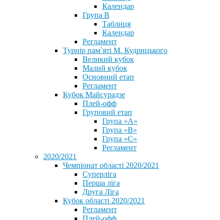
Календар
Група В
Таблиця
Календар
Регламент
Турнір пам`яті М. Кудрицького
Великий кубок
Малий кубок
Основний етап
Регламент
Кубок Майсурадзе
Плей-офф
Груповий етап
Група «А»
Група «B»
Група «C»
Регламент
2020/2021
Чемпіонат області 2020/2021
Суперліга
Перша ліга
Друга Ліга
Кубок області 2020/2021
Регламент
Плей-офф