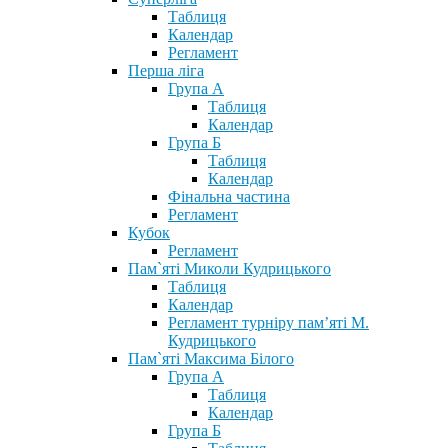
Таблиця
Календар
Регламент
Перша ліга
Група А
Таблиця
Календар
Група Б
Таблиця
Календар
Фінальна частина
Регламент
Кубок
Регламент
Пам`яті Миколи Кудрицького
Таблиця
Календар
Регламент турніру пам’яті М.
Кудрицького
Пам`яті Максима Білого
Група А
Таблиця
Календар
Група Б