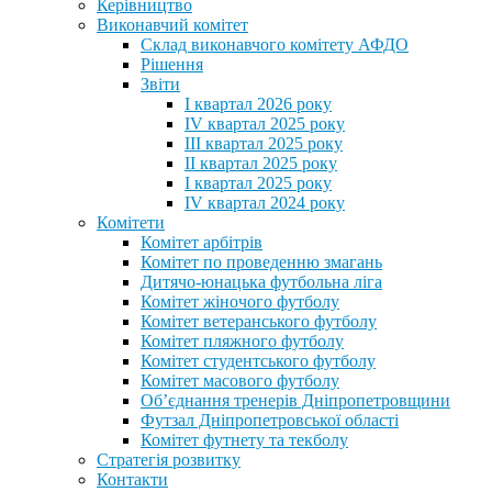
Керівництво
Виконавчий комітет
Склад виконавчого комітету АФДО
Рішення
Звіти
I квартал 2026 року
IV квартал 2025 року
III квартал 2025 року
II квартал 2025 року
I квартал 2025 року
IV квартал 2024 року
Комітети
Комітет арбітрів
Комітет по проведенню змагань
Дитячо-юнацька футбольна ліга
Комітет жіночого футболу
Комітет ветеранського футболу
Комітет пляжного футболу
Комітет студентського футболу
Комітет масового футболу
Обʼєднання тренерів Дніпропетровщини
Футзал Дніпропетровської області
Комітет футнету та текболу
Стратегія розвитку
Контакти