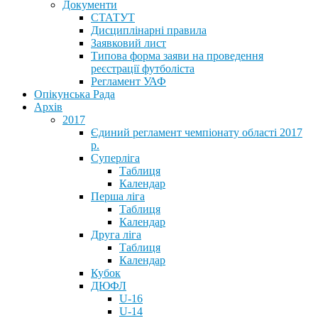
Документи
СТАТУТ
Дисциплінарні правила
Заявковий лист
Типова форма заяви на проведення
реєстрації футболіста
Регламент УАФ
Опікунська Рада
Архів
2017
Єдиний регламент чемпіонату області 2017
р.
Суперліга
Таблиця
Календар
Перша ліга
Таблиця
Календар
Друга ліга
Таблиця
Календар
Кубок
ДЮФЛ
U-16
U-14