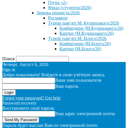
Група «2»
Фінал (студенти/2026)
⁨Зимова першість/2026⁩
Регламент
Турнір пам’яті М. Кудрицького/2026
Бомбардири (М.Кудрицького/26)
Картки (М.Кудрицького/26)
Турнір пам’яті М. Білого/2026
Бомбардири (М.Білого/26)
Картки (М.Білого/26)
Поиск
Четверг, Август 6, 2026
Sign in
Добро пожаловать! Войдите в свою учётную запись
Ваше имя пользователя
Ваш пароль
Forgot your password? Get help
Password recovery
Восстановите свой пароль
Ваш адрес электронной почты
Пароль будет выслан Вам по электронной почте.