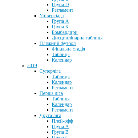
Група D
Регламент
Універсіада
Група А
Група Б
Бомбардири
Дисциплінарна таблиця
Пляжний футбол
Фінальна стадія
Таблиця
Календар
2019
Суперліга
Таблиця
Календар
Регламент
Перша ліга
Таблиця
Календар
Регламент
Друга ліга
Плей-офф
Група А
Група В
Група С