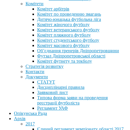
Комітети
Комітет арбітрів
Комітет по проведенню змагань
Дитячо-юнацька футбольна ліга
Комітет жіночого футболу
Комітет ветеранського футболу
Комітет пляжного футболу
Комітет студентського футболу
Комітет масового футболу
Обʼєднання тренерів Дніпропетровщини
Футзал Дніпропетровської області
Комітет футнету та текболу
Стратегія розвитку
Контакти
Документи
СТАТУТ
Дисциплінарні правила
Заявковий лист
Типова форма заяви на проведення
реєстрації футболіста
Регламент УАФ
Опікунська Рада
Архів
2017
Єдиний регламент чемпіонату області 2017