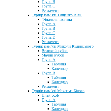
Група В
Група С
Регламент
Турнір пам’яті Тищенко В.М.
Фінальна частина
Група А
Група В
Група С
Група D
Регламент
Турнір пам’яті Миколи Кудрицького
Великий кубок
Малий кубок
Група А
Таблиця
Календар
Група В
Таблиця
Календар
Регламент
Турнір пам’яті Максима Білого
Плей-офф
Група А
Таблиця
Календар