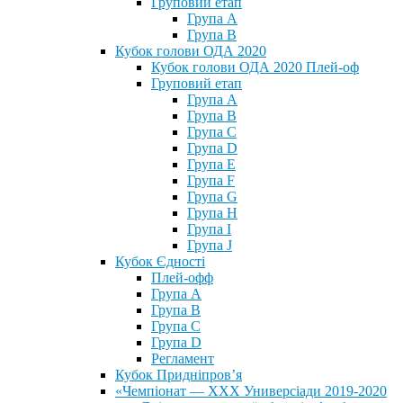
Груповий етап
Група А
Група В
Кубок голови ОДА 2020
Кубок голови ОДА 2020 Плей-оф
Груповий етап
Група A
Група B
Група C
Група D
Група E
Група F
Група G
Група H
Група I
Група J
Кубок Єдності
Плей-офф
Група А
Група В
Група С
Група D
Регламент
Кубок Придніпров’я
«Чемпіонат — ХХХ Универсіади 2019-2020