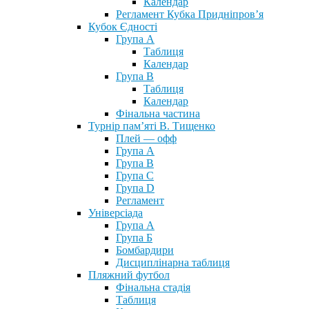
Календар
Регламент Кубка Придніпров’я
Кубок Єдності
Група А
Таблиця
Календар
Група В
Таблиця
Календар
Фінальна частина
Турнір пам’яті В. Тищенко
Плей — офф
Група А
Група B
Група С
Група D
Регламент
Універсіада
Група А
Група Б
Бомбардири
Дисциплінарна таблиця
Пляжний футбол
Фінальна стадія
Таблиця