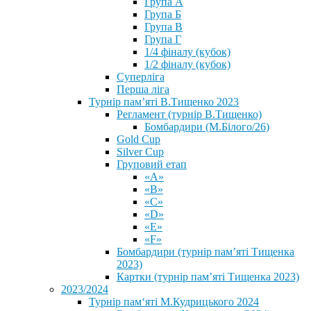
Група А
Група Б
Група В
Група Г
1/4 фіналу (кубок)
1/2 фіналу (кубок)
Суперліга
Перша ліга
Турнір пам’яті В.Тищенко 2023
Регламент (турнір В.Тищенко)
Бомбардири (М.Білого/26)
Gold Cup
Silver Cup
Груповий етап
«А»
«В»
«С»
«D»
«Е»
«F»
Бомбардири (турнір пам’яті Тищенка
2023)
Картки (турнір пам’яті Тищенка 2023)
2023/2024
⁨Турнір пам‘яті М.Кудрицького 2024