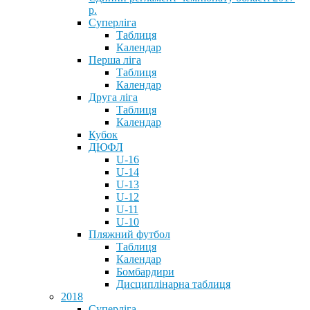
р.
Суперліга
Таблиця
Календар
Перша ліга
Таблиця
Календар
Друга ліга
Таблиця
Календар
Кубок
ДЮФЛ
U-16
U-14
U-13
U-12
U-11
U-10
Пляжний футбол
Таблиця
Календар
Бомбардири
Дисциплінарна таблиця
2018
Суперліга