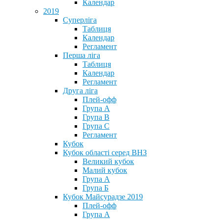
Календар
2019
Суперліга
Таблиця
Календар
Регламент
Перша ліга
Таблиця
Календар
Регламент
Друга ліга
Плей-офф
Група А
Група В
Група С
Регламент
Кубок
Кубок області серед ВНЗ
Великий кубок
Малий кубок
Група А
Група Б
Кубок Майсурадзе 2019
Плей-офф
Група А