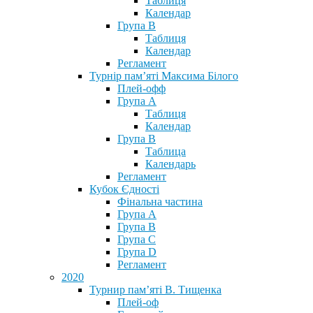
Таблиця
Календар
Група В
Таблиця
Календар
Регламент
Турнір пам’яті Максима Білого
Плей-офф
Група А
Таблиця
Календар
Група В
Таблица
Календарь
Регламент
Кубок Єдності
Фінальна частина
Група А
Група В
Група С
Група D
Регламент
2020
Турнир пам’яті В. Тищенка
Плей-оф