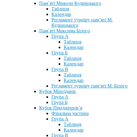
Пам`яті Миколи Кудрицького
Таблиця
Календар
Регламент турніру пам’яті М.
Кудрицького
Пам`яті Максима Білого
Група А
Таблиця
Календар
Група Б
Таблиця
Календар
Група В
Таблиця
Календар
Регламент турніру пам’яті М. Білого
Кубок Мірозданіє
Група А
Група Б
Кубок Придніпров’я
Фінальна частина
Група А
Таблиця
Календар
Група В