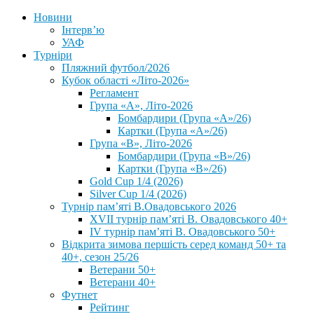
Новини
Інтерв’ю
УАФ
Турніри
Пляжний футбол/2026
Кубок області «Літо-2026»
Регламент
Група «А», Літо-2026
Бомбардири (Група «А»/26)
Картки (Група «А»/26)
Група «В», Літо-2026
Бомбардири (Група «В»/26)
Картки (Група «В»/26)
Gold Cup 1/4 (2026)
Silver Cup 1/4 (2026)
Турнір пам’яті В.Овадовського 2026
XVII турнір пам’яті В. Овадовського 40+
IV турнір пам’яті В. Овадовського 50+
Відкрита зимова першість серед команд 50+ та
40+, сезон 25/26
Ветерани 50+
Ветерани 40+
Футнет
Рейтинг