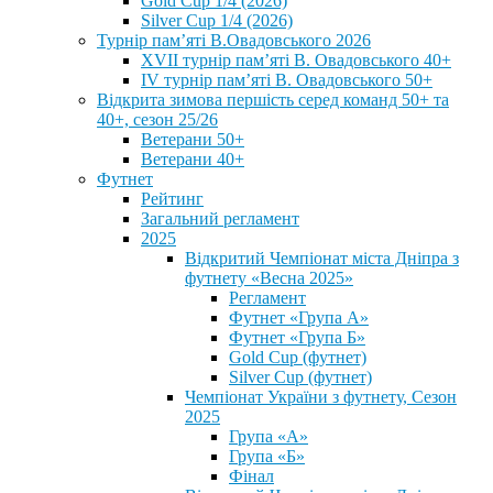
Gold Cup 1/4 (2026)
Silver Cup 1/4 (2026)
Турнір пам’яті В.Овадовського 2026
XVII турнір пам’яті В. Овадовського 40+
IV турнір пам’яті В. Овадовського 50+
Відкрита зимова першість серед команд 50+ та
40+, сезон 25/26
Ветерани 50+
Ветерани 40+
Футнет
Рейтинг
Загальний регламент
2025
Відкритий Чемпіонат міста Дніпра з
футнету «Весна 2025»
Регламент
Футнет «Група А»
Футнет «Група Б»
Gold Cup (футнет)
Silver Cup (футнет)
Чемпіонат України з футнету, Сезон
2025
Група «А»
Група «Б»
Фінал