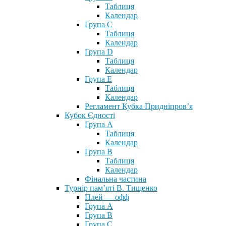
Таблиця
Календар
Група С
Таблиця
Календар
Група D
Таблиця
Календар
Група Е
Таблиця
Календар
Регламент Кубка Придніпров’я
Кубок Єдності
Група А
Таблиця
Календар
Група В
Таблиця
Календар
Фінальна частина
Турнір пам’яті В. Тищенко
Плей — офф
Група А
Група B
Група С