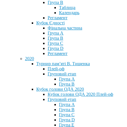
Група В
Таблица
Календарь
Регламент
Кубок Єдності
Фінальна частина
Група А
Група В
Група С
Група D
Регламент
2020
Турнир пам’яті В. Тищенка
Плей-оф
Груповий етап
Група А
Група В
Кубок голови ОДА 2020
Кубок голови ОДА 2020 Плей-оф
Груповий етап
Група A
Група B
Група C
Група D
Група E