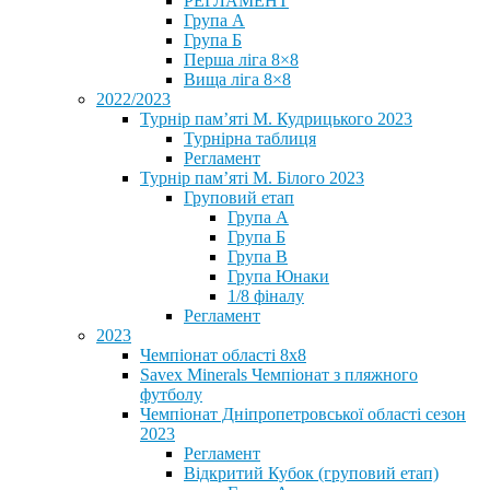
РЕГЛАМЕНТ
Група А
Група Б
Перша ліга 8×8
Вища ліга 8×8
2022/2023
Турнір пам’яті М. Кудрицького 2023
Турнірна таблиця
Регламент
Турнір пам’яті М. Білого 2023
Груповий етап
Група А
Група Б
Група В
Група Юнаки
1/8 фіналу
Регламент
2023
Чемпіонат області 8х8
Savex Minerals Чемпіонат з пляжного
футболу
Чемпіонат Дніпропетровської області сезон
2023
Регламент
Відкритий Кубок (груповий етап)