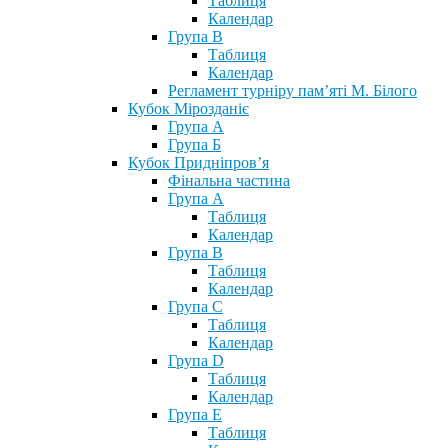
Таблиця
Календар
Група В
Таблиця
Календар
Регламент турніру пам’яті М. Білого
Кубок Мірозданіє
Група А
Група Б
Кубок Придніпров’я
Фінальна частина
Група А
Таблиця
Календар
Група В
Таблиця
Календар
Група С
Таблиця
Календар
Група D
Таблиця
Календар
Група Е
Таблиця