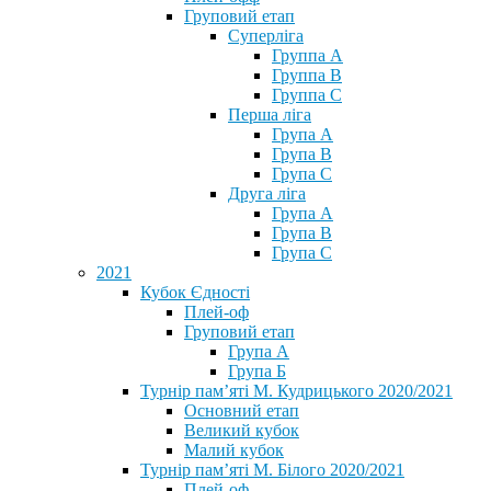
Груповий етап
Суперліга
Группа A
Группа B
Группа C
Перша ліга
Група A
Група B
Група C
Друга ліга
Група A
Група B
Група C
2021
Кубок Єдності
Плей-оф
Груповий етап
Група А
Група Б
Турнір пам’яті М. Кудрицького 2020/2021
Основний етап
Великий кубок
Малий кубок
Турнір пам’яті М. Білого 2020/2021
Плей-оф