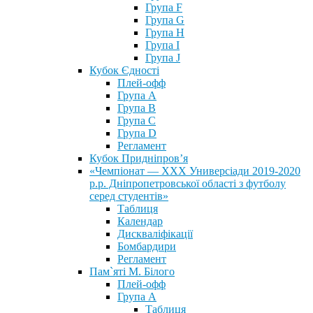
Група F
Група G
Група H
Група I
Група J
Кубок Єдності
Плей-офф
Група А
Група В
Група С
Група D
Регламент
Кубок Придніпров’я
«Чемпіонат — ХХХ Универсіади 2019-2020
р.р. Дніпропетровської області з футболу
серед студентів»
Таблиця
Календар
Дискваліфікації
Бомбардири
Регламент
Пам`яті М. Білого
Плей-офф
Група А
Таблиця