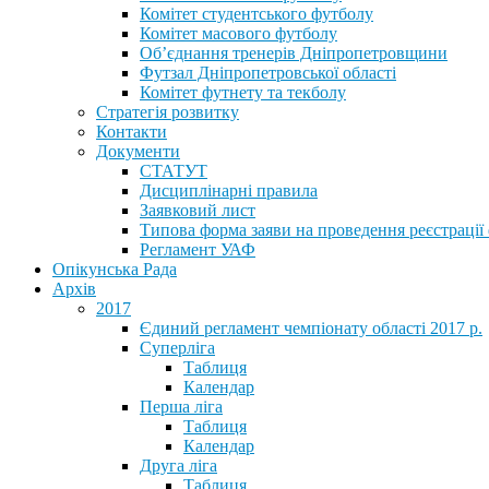
Комітет студентського футболу
Комітет масового футболу
Обʼєднання тренерів Дніпропетровщини
Футзал Дніпропетровської області
Комітет футнету та текболу
Стратегія розвитку
Контакти
Документи
СТАТУТ
Дисциплінарні правила
Заявковий лист
Типова форма заяви на проведення реєстрації
Регламент УАФ
Опікунська Рада
Архів
2017
Єдиний регламент чемпіонату області 2017 р.
Суперліга
Таблиця
Календар
Перша ліга
Таблиця
Календар
Друга ліга
Таблиця