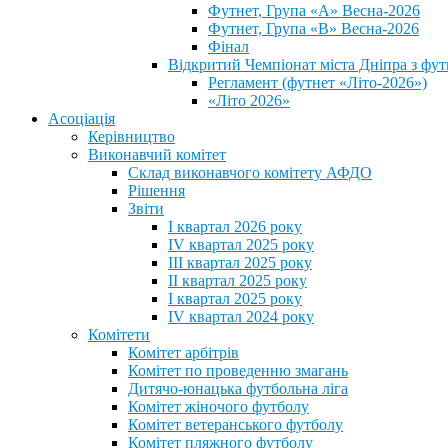
Футнет, Група «А» Весна-2026
Футнет, Група «В» Весна-2026
Фінал
Відкритий Чемпіонат міста Дніпра з фут
Регламент (футнет «Літо-2026»)
«Літо 2026»
Асоціація
Керівництво
Виконавчий комітет
Склад виконавчого комітету АФДО
Рішення
Звіти
I квартал 2026 року
IV квартал 2025 року
III квартал 2025 року
II квартал 2025 року
I квартал 2025 року
IV квартал 2024 року
Комітети
Комітет арбітрів
Комітет по проведенню змагань
Дитячо-юнацька футбольна ліга
Комітет жіночого футболу
Комітет ветеранського футболу
Комітет пляжного футболу