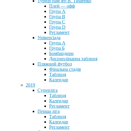
Турнір пам’яті В. Тищенко
Плей — офф
Група А
Група B
Група С
Група D
Регламент
Універсіада
Група А
Група Б
Бомбардири
Дисциплінарна таблиця
Пляжний футбол
Фінальна стадія
Таблиця
Календар
2019
Суперліга
Таблиця
Календар
Регламент
Перша ліга
Таблиця
Календар
Регламент