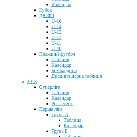
Календар
Кубок
ДЮФЛ
U-16
U-14
U-13
U-12
U-11
U-10
Пляжний футбол
Таблиця
Календар
Бомбардири
Дисциплінарна таблиця
2018
Суперліга
Таблиця
Календар
Регламент
Перша ліга
Група А
Таблиця
Календар
Група Б
Таблиця