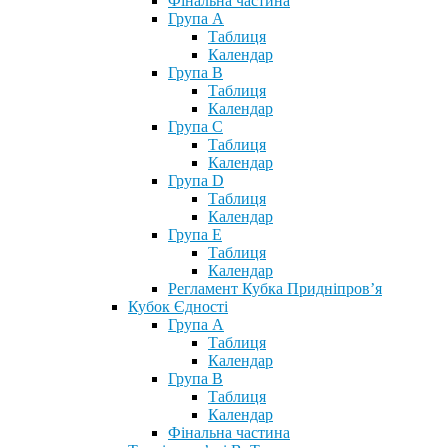
Фінальна частина
Група А
Таблиця
Календар
Група В
Таблиця
Календар
Група С
Таблиця
Календар
Група D
Таблиця
Календар
Група Е
Таблиця
Календар
Регламент Кубка Придніпров’я
Кубок Єдності
Група А
Таблиця
Календар
Група В
Таблиця
Календар
Фінальна частина