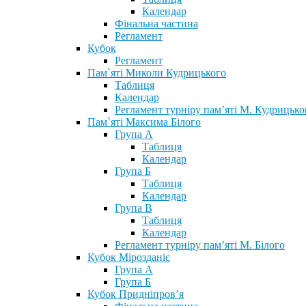
Календар
Фінальна частина
Регламент
Кубок
Регламент
Пам`яті Миколи Кудрицького
Таблиця
Календар
Регламент турніру пам’яті М. Кудрицько
Пам`яті Максима Білого
Група А
Таблиця
Календар
Група Б
Таблиця
Календар
Група В
Таблиця
Календар
Регламент турніру пам’яті М. Білого
Кубок Мірозданіє
Група А
Група Б
Кубок Придніпров’я