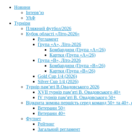
Новини
Інтерв’ю
УАФ
Турніри
Пляжний футбол/2026
Кубок області «Літо-2026»
Регламент
Група «А», Літо-2026
Бомбардири (Група «А»/26)
Картки (Група «А»/26)
Група «В», Літо-2026
Бомбардири (Група «В»/26)
Картки (Група «В»/26)
Gold Cup 1/4 (2026)
Silver Cup 1/4 (2026)
Турнір пам’яті В.Овадовського 2026
XVII турнір пам’яті В. Овадовського 40+
IV турнір пам’яті В. Овадовського 50+
Відкрита зимова першість серед команд 50+ та 40+, 
Ветерани 50+
Ветерани 40+
Футнет
Рейтинг
Загальний регламент