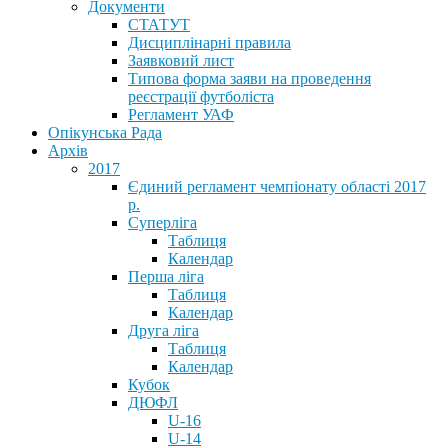
Документи
СТАТУТ
Дисциплінарні правила
Заявковий лист
Типова форма заяви на проведення
реєстрації футболіста
Регламент УАФ
Опікунська Рада
Архів
2017
Єдиний регламент чемпіонату області 2017
р.
Суперліга
Таблиця
Календар
Перша ліга
Таблиця
Календар
Друга ліга
Таблиця
Календар
Кубок
ДЮФЛ
U-16
U-14