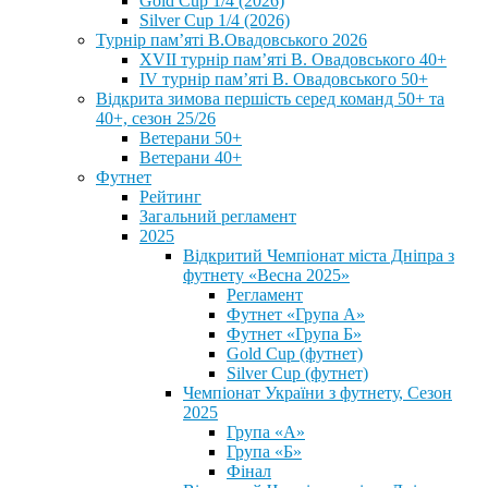
Gold Cup 1/4 (2026)
Silver Cup 1/4 (2026)
Турнір пам’яті В.Овадовського 2026
XVII турнір пам’яті В. Овадовського 40+
IV турнір пам’яті В. Овадовського 50+
Відкрита зимова першість серед команд 50+ та
40+, сезон 25/26
Ветерани 50+
Ветерани 40+
Футнет
Рейтинг
Загальний регламент
2025
Відкритий Чемпіонат міста Дніпра з
футнету «Весна 2025»
Регламент
Футнет «Група А»
Футнет «Група Б»
Gold Cup (футнет)
Silver Cup (футнет)
Чемпіонат України з футнету, Сезон
2025
Група «А»
Група «Б»
Фінал