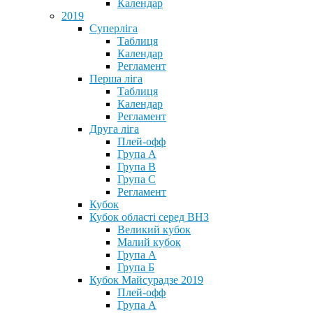
Календар
2019
Суперліга
Таблиця
Календар
Регламент
Перша ліга
Таблиця
Календар
Регламент
Друга ліга
Плей-офф
Група А
Група В
Група С
Регламент
Кубок
Кубок області серед ВНЗ
Великий кубок
Малий кубок
Група А
Група Б
Кубок Майсурадзе 2019
Плей-офф
Група А