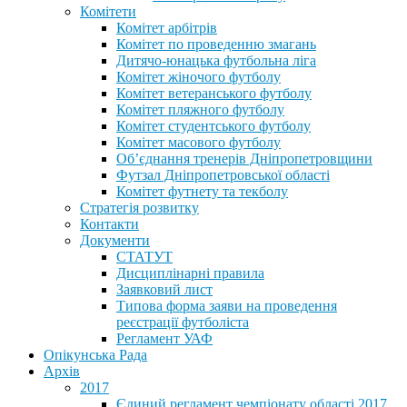
Комітети
Комітет арбітрів
Комітет по проведенню змагань
Дитячо-юнацька футбольна ліга
Комітет жіночого футболу
Комітет ветеранського футболу
Комітет пляжного футболу
Комітет студентського футболу
Комітет масового футболу
Обʼєднання тренерів Дніпропетровщини
Футзал Дніпропетровської області
Комітет футнету та текболу
Стратегія розвитку
Контакти
Документи
СТАТУТ
Дисциплінарні правила
Заявковий лист
Типова форма заяви на проведення
реєстрації футболіста
Регламент УАФ
Опікунська Рада
Архів
2017
Єдиний регламент чемпіонату області 2017