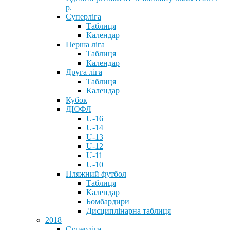
р.
Суперліга
Таблиця
Календар
Перша ліга
Таблиця
Календар
Друга ліга
Таблиця
Календар
Кубок
ДЮФЛ
U-16
U-14
U-13
U-12
U-11
U-10
Пляжний футбол
Таблиця
Календар
Бомбардири
Дисциплінарна таблиця
2018
Суперліга