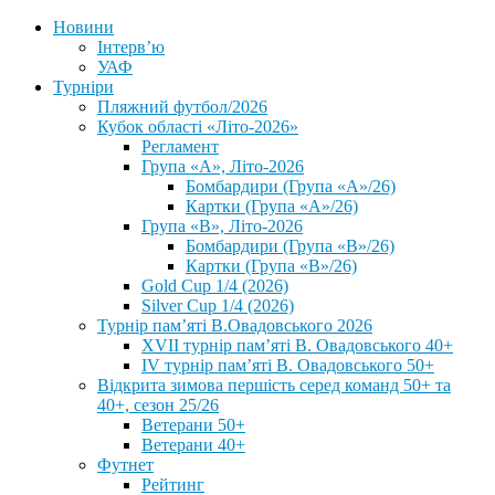
Новини
Інтерв’ю
УАФ
Турніри
Пляжний футбол/2026
Кубок області «Літо-2026»
Регламент
Група «А», Літо-2026
Бомбардири (Група «А»/26)
Картки (Група «А»/26)
Група «В», Літо-2026
Бомбардири (Група «В»/26)
Картки (Група «В»/26)
Gold Cup 1/4 (2026)
Silver Cup 1/4 (2026)
Турнір пам’яті В.Овадовського 2026
XVII турнір пам’яті В. Овадовського 40+
IV турнір пам’яті В. Овадовського 50+
Відкрита зимова першість серед команд 50+ та
40+, сезон 25/26
Ветерани 50+
Ветерани 40+
Футнет
Рейтинг