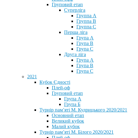
Груповий етап
Суперліга
Группа A
Группа B
Группа C
Перша ліга
Група A
Група B
Група C
Друга ліга
Група A
Група B
Група C
2021
Кубок Єдності
Плей-оф
Груповий етап
Група А
Група Б
Турнір пам’яті М. Кудрицького 2020/2021
Основний етап
Великий кубок
Малий кубок
Турнір пам’яті М. Білого 2020/2021
Плей-оф