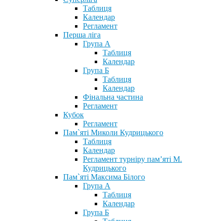
Таблиця
Календар
Регламент
Перша ліга
Група А
Таблиця
Календар
Група Б
Таблиця
Календар
Фінальна частина
Регламент
Кубок
Регламент
Пам`яті Миколи Кудрицького
Таблиця
Календар
Регламент турніру пам’яті М.
Кудрицького
Пам`яті Максима Білого
Група А
Таблиця
Календар
Група Б