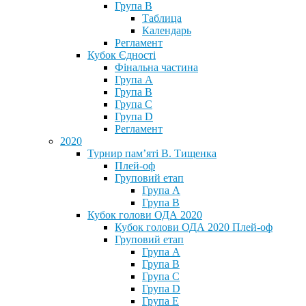
Група В
Таблица
Календарь
Регламент
Кубок Єдності
Фінальна частина
Група А
Група В
Група С
Група D
Регламент
2020
Турнир пам’яті В. Тищенка
Плей-оф
Груповий етап
Група А
Група В
Кубок голови ОДА 2020
Кубок голови ОДА 2020 Плей-оф
Груповий етап
Група A
Група B
Група C
Група D
Група E