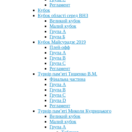
Регламент
Кубок
Кубок області серед ВНЗ
Великий кубок
Малий кубок
Група А
Група Б
Кубок Майсурадзе 2019
Плей-офф
Група А
Група В
Група С
Регламент
Турнір пам’яті Тищенко В.М.
Фінальна частина
Група А
Група В
Група С
Група D
Регламент
Турнір пам’яті Миколи Кудрицького
Великий кубок
Малий кубок
Група А