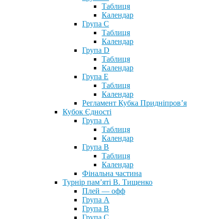
Таблиця
Календар
Група С
Таблиця
Календар
Група D
Таблиця
Календар
Група Е
Таблиця
Календар
Регламент Кубка Придніпров’я
Кубок Єдності
Група А
Таблиця
Календар
Група В
Таблиця
Календар
Фінальна частина
Турнір пам’яті В. Тищенко
Плей — офф
Група А
Група B
Група С