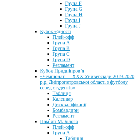
Група F
Група G
Група H
Група I
Група J
Кубок Єдності
Плей-офф
Група А
Група В
Група С
Група D
Регламент
Кубок Придніпров’я
«Чемпіонат — ХХХ Универсіади 2019-2020
р.р. Дніпропетровської області з футболу
серед студентів»
Таблиця
Календар
Дискваліфікації
Бомбардири
Регламент
Пам`яті М. Білого
Плей-офф
Група А
Таблиця