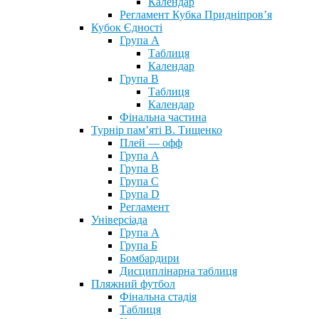
Календар
Регламент Кубка Придніпров’я
Кубок Єдності
Група А
Таблиця
Календар
Група В
Таблиця
Календар
Фінальна частина
Турнір пам’яті В. Тищенко
Плей — офф
Група А
Група B
Група С
Група D
Регламент
Універсіада
Група А
Група Б
Бомбардири
Дисциплінарна таблиця
Пляжний футбол
Фінальна стадія
Таблиця