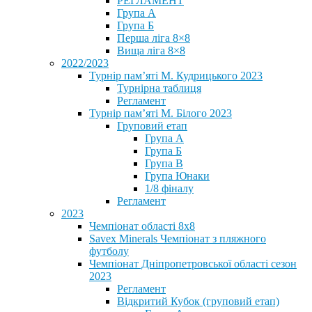
РЕГЛАМЕНТ
Група А
Група Б
Перша ліга 8×8
Вища ліга 8×8
2022/2023
Турнір пам’яті М. Кудрицького 2023
Турнірна таблиця
Регламент
Турнір пам’яті М. Білого 2023
Груповий етап
Група А
Група Б
Група В
Група Юнаки
1/8 фіналу
Регламент
2023
Чемпіонат області 8х8
Savex Minerals Чемпіонат з пляжного
футболу
Чемпіонат Дніпропетровської області сезон
2023
Регламент
Відкритий Кубок (груповий етап)