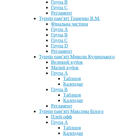
Група В
Група С
Регламент
Турнір пам’яті Тищенко В.М.
Фінальна частина
Група А
Група В
Група С
Група D
Регламент
Турнір пам’яті Миколи Кудрицького
Великий кубок
Малий кубок
Група А
Таблиця
Календар
Група В
Таблиця
Календар
Регламент
Турнір пам’яті Максима Білого
Плей-офф
Група А
Таблиця
Календар