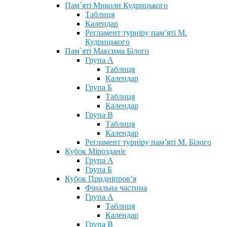
Пам`яті Миколи Кудрицького
Таблиця
Календар
Регламент турніру пам’яті М.
Кудрицького
Пам`яті Максима Білого
Група А
Таблиця
Календар
Група Б
Таблиця
Календар
Група В
Таблиця
Календар
Регламент турніру пам’яті М. Білого
Кубок Мірозданіє
Група А
Група Б
Кубок Придніпров’я
Фінальна частина
Група А
Таблиця
Календар
Група В