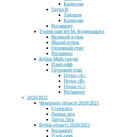
Календар
Група В
Таблиця
Календар
Регламент
Турнір пам`яті М. Кудрицького
Великий кубок
Малий кубок
Основний етап
Регламент
Кубок Майсурадзе
Плей-офф
Груповий етап
Група «А»
Група «B»
Група «C»
Регламент
2020/2021
Чемпіонат області 2020/2021
Суперліга
Перша ліга
Друга Ліга
Кубок області 2020/2021
Регламент
Плей-офф