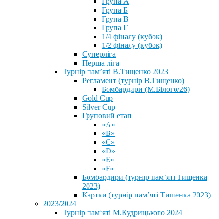
Група А
Група Б
Група В
Група Г
1/4 фіналу (кубок)
1/2 фіналу (кубок)
Суперліга
Перша ліга
Турнір пам’яті В.Тищенко 2023
Регламент (турнір В.Тищенко)
Бомбардири (М.Білого/26)
Gold Cup
Silver Cup
Груповий етап
«А»
«В»
«С»
«D»
«Е»
«F»
Бомбардири (турнір пам’яті Тищенка
2023)
Картки (турнір пам’яті Тищенка 2023)
2023/2024
⁨Турнір пам‘яті М.Кудрицького 2024