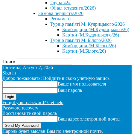
Група «2»
Фінал (студенти/2026)
⁨Зимова першість/2026⁩
Регламент
Турнір пам’яті М. Кудрицького/2026
Бомбардири (М.Кудрицького/26)
Картки (М.Кудрицького/26)
Турнір пам’яті М. Білого/2026
Бомбардири (М.Білого/26)
Картки (М.Білого/26)
Поиск
Пятница, Август 7, 2026
Sign in
Добро пожаловать! Войдите в свою учётную запись
Ваше имя пользователя
Ваш пароль
Forgot your password? Get help
Password recovery
Восстановите свой пароль
Ваш адрес электронной почты
Пароль будет выслан Вам по электронной почте.