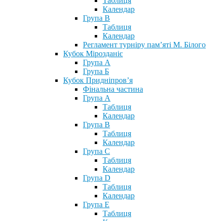
Таблиця
Календар
Група В
Таблиця
Календар
Регламент турніру пам’яті М. Білого
Кубок Мірозданіє
Група А
Група Б
Кубок Придніпров’я
Фінальна частина
Група А
Таблиця
Календар
Група В
Таблиця
Календар
Група С
Таблиця
Календар
Група D
Таблиця
Календар
Група Е
Таблиця