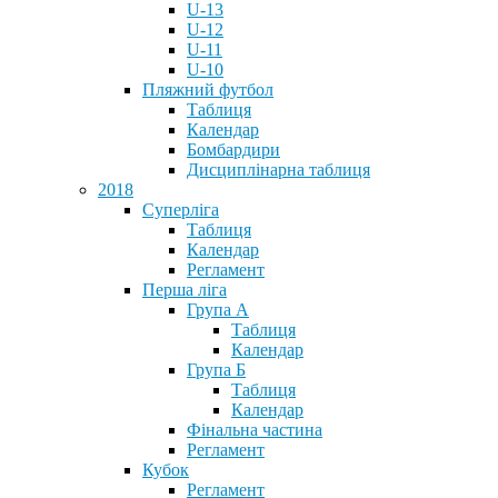
U-13
U-12
U-11
U-10
Пляжний футбол
Таблиця
Календар
Бомбардири
Дисциплінарна таблиця
2018
Суперліга
Таблиця
Календар
Регламент
Перша ліга
Група А
Таблиця
Календар
Група Б
Таблиця
Календар
Фінальна частина
Регламент
Кубок
Регламент