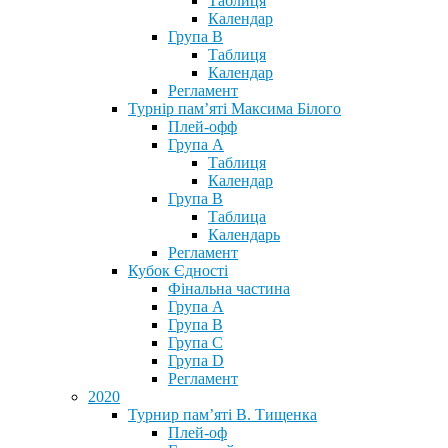
Таблиця
Календар
Група В
Таблиця
Календар
Регламент
Турнір пам’яті Максима Білого
Плей-офф
Група А
Таблиця
Календар
Група В
Таблица
Календарь
Регламент
Кубок Єдності
Фінальна частина
Група А
Група В
Група С
Група D
Регламент
2020
Турнир пам’яті В. Тищенка
Плей-оф