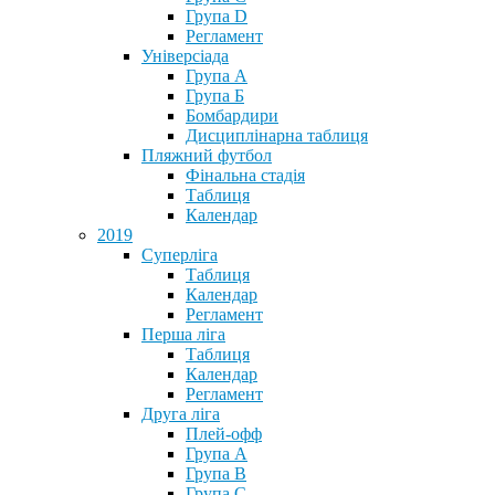
Група D
Регламент
Універсіада
Група А
Група Б
Бомбардири
Дисциплінарна таблиця
Пляжний футбол
Фінальна стадія
Таблиця
Календар
2019
Суперліга
Таблиця
Календар
Регламент
Перша ліга
Таблиця
Календар
Регламент
Друга ліга
Плей-офф
Група А
Група В
Група С