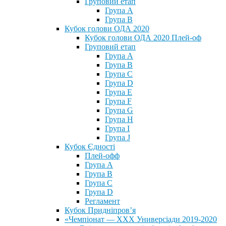
Груповий етап
Група А
Група В
Кубок голови ОДА 2020
Кубок голови ОДА 2020 Плей-оф
Груповий етап
Група A
Група B
Група C
Група D
Група E
Група F
Група G
Група H
Група I
Група J
Кубок Єдності
Плей-офф
Група А
Група В
Група С
Група D
Регламент
Кубок Придніпров’я
«Чемпіонат — ХХХ Универсіади 2019-2020