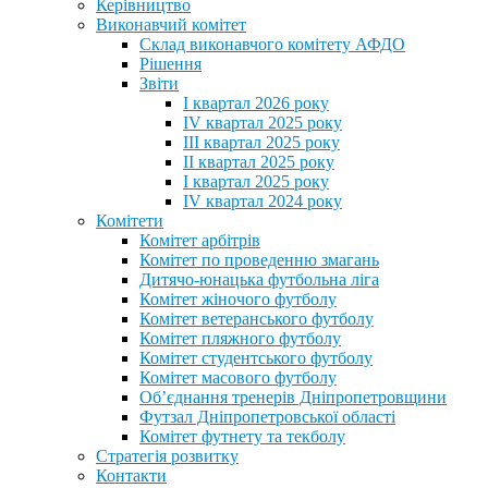
Керівництво
Виконавчий комітет
Склад виконавчого комітету АФДО
Рішення
Звіти
I квартал 2026 року
IV квартал 2025 року
III квартал 2025 року
II квартал 2025 року
I квартал 2025 року
IV квартал 2024 року
Комітети
Комітет арбітрів
Комітет по проведенню змагань
Дитячо-юнацька футбольна ліга
Комітет жіночого футболу
Комітет ветеранського футболу
Комітет пляжного футболу
Комітет студентського футболу
Комітет масового футболу
Обʼєднання тренерів Дніпропетровщини
Футзал Дніпропетровської області
Комітет футнету та текболу
Стратегія розвитку
Контакти