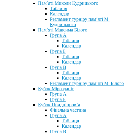
Пам`яті Миколи Кудрицького
Таблиця
Календар
Регламент турніру пам’яті М.
Кудрицького
Пам`яті Максима Білого
Група А
Таблиця
Календар
Група Б
Таблиця
Календар
Група В
Таблиця
Календар
Регламент турніру пам’яті М. Білого
Кубок Мірозданіє
Група А
Група Б
Кубок Придніпров’я
Фінальна частина
Група А
Таблиця
Календар
Група В