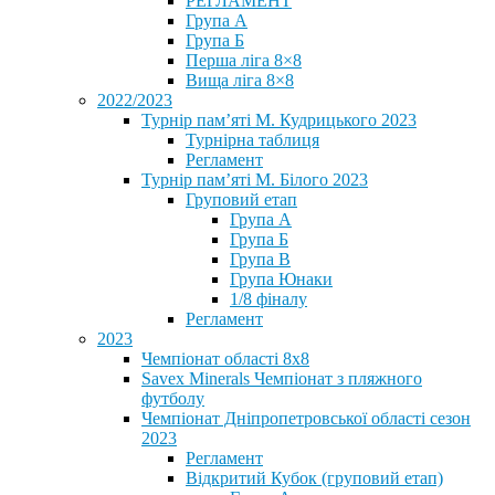
РЕГЛАМЕНТ
Група А
Група Б
Перша ліга 8×8
Вища ліга 8×8
2022/2023
Турнір пам’яті М. Кудрицького 2023
Турнірна таблиця
Регламент
Турнір пам’яті М. Білого 2023
Груповий етап
Група А
Група Б
Група В
Група Юнаки
1/8 фіналу
Регламент
2023
Чемпіонат області 8х8
Savex Minerals Чемпіонат з пляжного
футболу
Чемпіонат Дніпропетровської області сезон
2023
Регламент
Відкритий Кубок (груповий етап)