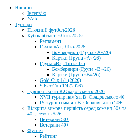
Новини
Інтерв’ю
УАФ
Турніри
Пляжний футбол/2026
Кубок області «Літо-2026»
Регламент
Група «А», Літо-2026
Бомбардири (Група «А»/26)
Картки (Група «А»/26)
Група «В», Літо-2026
Бомбардири (Група «В»/26)
Картки (Група «В»/26)
Gold Cup 1/4 (2026)
Silver Cup 1/4 (2026)
Турнір пам’яті В.Овадовського 2026
XVII турнір пам’яті В. Овадовського 40+
IV турнір пам’яті В. Овадовського 50+
Відкрита зимова першість серед команд 50+ та
40+, сезон 25/26
Ветерани 50+
Ветерани 40+
Футнет
Рейтинг