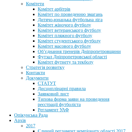
Комітети
Комітет арбітрів
Комітет по проведенню змагань
Дитячо-юнацька футбольна ліга
Комітет жіночого футболу
Комітет ветеранського футболу
Комітет пляжного футболу
Комітет студентського футболу
Комітет масового футболу
Обʼєднання тренерів Дніпропетровщини
Футзал Дніпропетровської області
Комітет футнету та текболу
Стратегія розвитку
Контакти
Документи
СТАТУТ
Дисциплінарні правила
Заявковий лист
Типова форма заяви на проведення
реєстрації футболіста
Регламент УАФ
Опікунська Рада
Архів
2017
Єдиний регламент чемпіонату області 2017