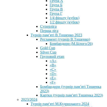
Група А
Група Б
Група В
Група Г
1/4 фіналу (кубок)
1/2 фіналу (кубок)
Суперліга
Перша ліга
Турнір пам’яті В.Тищенко 2023
Регламент (турнір В.Тищенко)
Бомбардири (М.Білого/26)
Gold Cup
Silver Cup
Груповий етап
«А»
«В»
«С»
«D»
«Е»
«F»
Бомбардири (турнір пам’яті Тищенка
2023)
Картки (турнір пам’яті Тищенка 2023)
2023/2024
⁨Турнір пам‘яті М.Кудрицького 2024