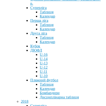
р.
Суперліга
Таблиця
Календар
Перша ліга
Таблиця
Календар
Друга ліга
Таблиця
Календар
Кубок
ДЮФЛ
U-16
U-14
U-13
U-12
U-11
U-10
Пляжний футбол
Таблиця
Календар
Бомбардири
Дисциплінарна таблиця
2018
Суперліга