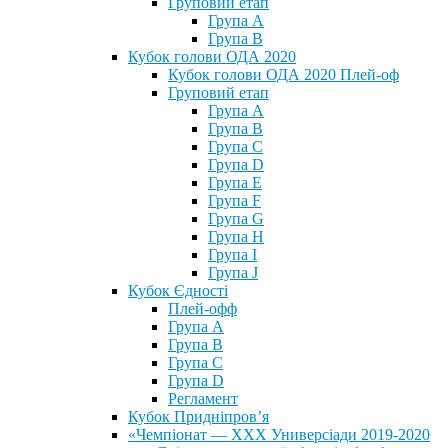
Груповий етап
Група А
Група В
Кубок голови ОДА 2020
Кубок голови ОДА 2020 Плей-оф
Груповий етап
Група A
Група B
Група C
Група D
Група E
Група F
Група G
Група H
Група I
Група J
Кубок Єдності
Плей-офф
Група А
Група В
Група С
Група D
Регламент
Кубок Придніпров’я
«Чемпіонат — ХХХ Универсіади 2019-2020