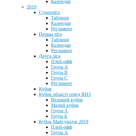
Календар
2019
Суперліга
Таблиця
Календар
Регламент
Перша ліга
Таблиця
Календар
Регламент
Друга ліга
Плей-офф
Група А
Група В
Група С
Регламент
Кубок
Кубок області серед ВНЗ
Великий кубок
Малий кубок
Група А
Група Б
Кубок Майсурадзе 2019
Плей-офф
Група А