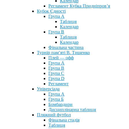
Календар
Регламент Кубка Придніпров’я
Кубок Єдності
Група А
Таблиця
Календар
Група В
Таблиця
Календар
Фінальна частина
Турнір пам’яті В. Тищенко
Плей — офф
Група А
Група B
Група С
Група D
Регламент
Універсіада
Група А
Група Б
Бомбардири
Дисциплінарна таблиця
Пляжний футбол
Фінальна стадія
Таблиця