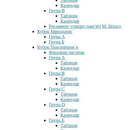
Таблиця
Календар
Група В
Таблиця
Календар
Регламент турніру пам’яті М. Білого
Кубок Мірозданіє
Група А
Група Б
Кубок Придніпров’я
Фінальна частина
Група А
Таблиця
Календар
Група В
Таблиця
Календар
Група С
Таблиця
Календар
Група D
Таблиця
Календар
Група Е
Таблиця