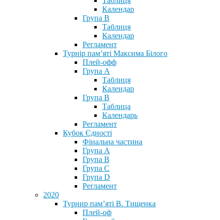
Таблиця
Календар
Група В
Таблиця
Календар
Регламент
Турнір пам’яті Максима Білого
Плей-офф
Група А
Таблиця
Календар
Група В
Таблица
Календарь
Регламент
Кубок Єдності
Фінальна частина
Група А
Група В
Група С
Група D
Регламент
2020
Турнир пам’яті В. Тищенка
Плей-оф