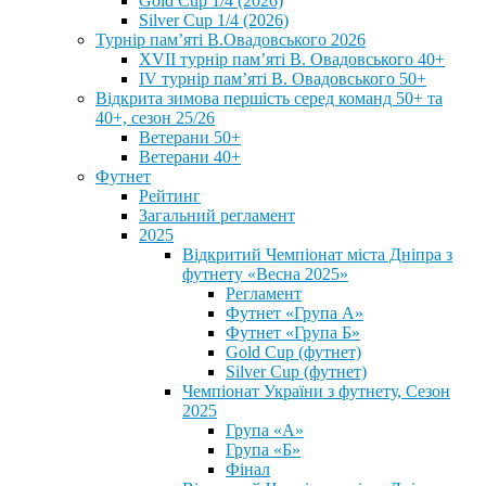
Gold Cup 1/4 (2026)
Silver Cup 1/4 (2026)
Турнір пам’яті В.Овадовського 2026
XVII турнір пам’яті В. Овадовського 40+
IV турнір пам’яті В. Овадовського 50+
Відкрита зимова першість серед команд 50+ та
40+, сезон 25/26
Ветерани 50+
Ветерани 40+
Футнет
Рейтинг
Загальний регламент
2025
Відкритий Чемпіонат міста Дніпра з
футнету «Весна 2025»
Регламент
Футнет «Група А»
Футнет «Група Б»
Gold Cup (футнет)
Silver Cup (футнет)
Чемпіонат України з футнету, Сезон
2025
Група «А»
Група «Б»
Фінал