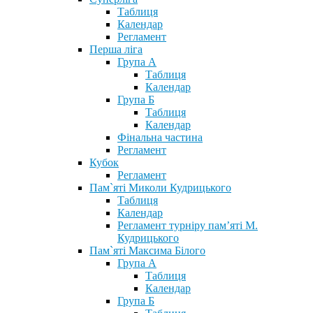
Таблиця
Календар
Регламент
Перша ліга
Група А
Таблиця
Календар
Група Б
Таблиця
Календар
Фінальна частина
Регламент
Кубок
Регламент
Пам`яті Миколи Кудрицького
Таблиця
Календар
Регламент турніру пам’яті М.
Кудрицького
Пам`яті Максима Білого
Група А
Таблиця
Календар
Група Б