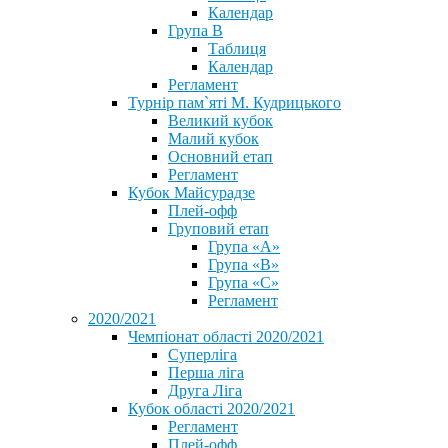
Календар
Група В
Таблиця
Календар
Регламент
Турнір пам`яті М. Кудрицького
Великий кубок
Малий кубок
Основний етап
Регламент
Кубок Майсурадзе
Плей-офф
Груповий етап
Група «А»
Група «B»
Група «C»
Регламент
2020/2021
Чемпіонат області 2020/2021
Суперліга
Перша ліга
Друга Ліга
Кубок області 2020/2021
Регламент
Плей-офф