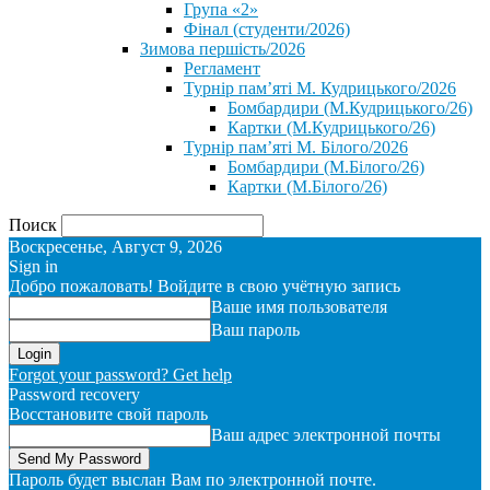
Група «2»
Фінал (студенти/2026)
⁨Зимова першість/2026⁩
Регламент
Турнір пам’яті М. Кудрицького/2026
Бомбардири (М.Кудрицького/26)
Картки (М.Кудрицького/26)
Турнір пам’яті М. Білого/2026
Бомбардири (М.Білого/26)
Картки (М.Білого/26)
Поиск
Воскресенье, Август 9, 2026
Sign in
Добро пожаловать! Войдите в свою учётную запись
Ваше имя пользователя
Ваш пароль
Forgot your password? Get help
Password recovery
Восстановите свой пароль
Ваш адрес электронной почты
Пароль будет выслан Вам по электронной почте.