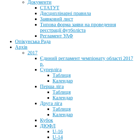
Документи
СТАТУТ
Дисциплінарні правила
Заявковий лист
Типова форма заяви на проведення
реєстрації футболіста
Регламент УАФ
Опікунська Рада
Архів
2017
Єдиний регламент чемпіонату області 2017
р.
Суперліга
Таблиця
Календар
Перша ліга
Таблиця
Календар
Друга ліга
Таблиця
Календар
Кубок
ДЮФЛ
U-16
U-14