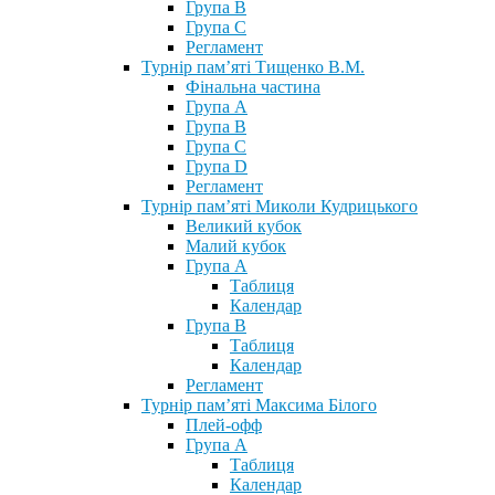
Група В
Група С
Регламент
Турнір пам’яті Тищенко В.М.
Фінальна частина
Група А
Група В
Група С
Група D
Регламент
Турнір пам’яті Миколи Кудрицького
Великий кубок
Малий кубок
Група А
Таблиця
Календар
Група В
Таблиця
Календар
Регламент
Турнір пам’яті Максима Білого
Плей-офф
Група А
Таблиця
Календар