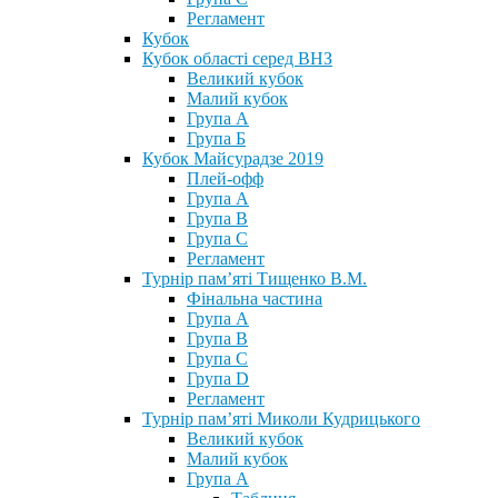
Регламент
Кубок
Кубок області серед ВНЗ
Великий кубок
Малий кубок
Група А
Група Б
Кубок Майсурадзе 2019
Плей-офф
Група А
Група В
Група С
Регламент
Турнір пам’яті Тищенко В.М.
Фінальна частина
Група А
Група В
Група С
Група D
Регламент
Турнір пам’яті Миколи Кудрицького
Великий кубок
Малий кубок
Група А