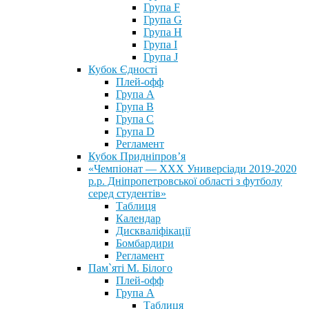
Група F
Група G
Група H
Група I
Група J
Кубок Єдності
Плей-офф
Група А
Група В
Група С
Група D
Регламент
Кубок Придніпров’я
«Чемпіонат — ХХХ Универсіади 2019-2020
р.р. Дніпропетровської області з футболу
серед студентів»
Таблиця
Календар
Дискваліфікації
Бомбардири
Регламент
Пам`яті М. Білого
Плей-офф
Група А
Таблиця