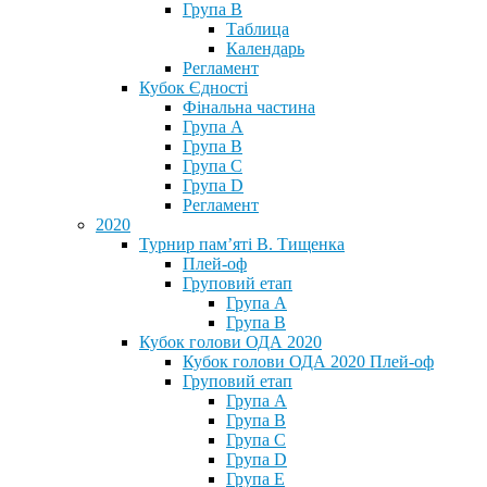
Група В
Таблица
Календарь
Регламент
Кубок Єдності
Фінальна частина
Група А
Група В
Група С
Група D
Регламент
2020
Турнир пам’яті В. Тищенка
Плей-оф
Груповий етап
Група А
Група В
Кубок голови ОДА 2020
Кубок голови ОДА 2020 Плей-оф
Груповий етап
Група A
Група B
Група C
Група D
Група E