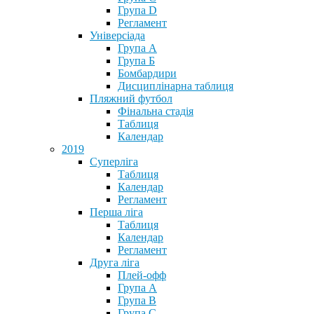
Група D
Регламент
Універсіада
Група А
Група Б
Бомбардири
Дисциплінарна таблиця
Пляжний футбол
Фінальна стадія
Таблиця
Календар
2019
Суперліга
Таблиця
Календар
Регламент
Перша ліга
Таблиця
Календар
Регламент
Друга ліга
Плей-офф
Група А
Група В
Група С