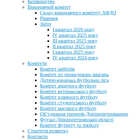
Керівництво
Виконавчий комітет
Склад виконавчого комітету АФДО
Рішення
Звіти
I квартал 2026 року
IV квартал 2025 року
III квартал 2025 року
II квартал 2025 року
I квартал 2025 року
IV квартал 2024 року
Комітети
Комітет арбітрів
Комітет по проведенню змагань
Дитячо-юнацька футбольна ліга
Комітет жіночого футболу
Комітет ветеранського футболу
Комітет пляжного футболу
Комітет студентського футболу
Комітет масового футболу
Обʼєднання тренерів Дніпропетровщини
Футзал Дніпропетровської області
Комітет футнету та текболу
Стратегія розвитку
Контакти