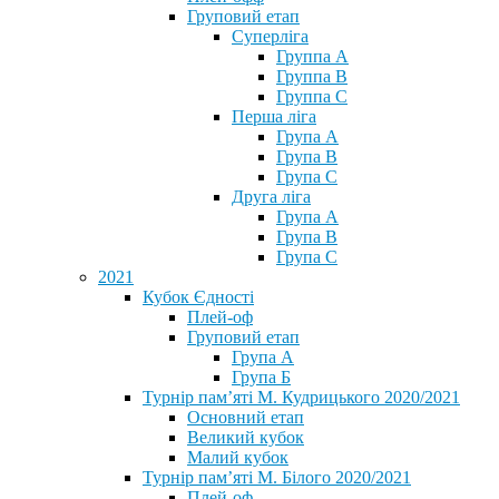
Груповий етап
Суперліга
Группа A
Группа B
Группа C
Перша ліга
Група A
Група B
Група C
Друга ліга
Група A
Група B
Група C
2021
Кубок Єдності
Плей-оф
Груповий етап
Група А
Група Б
Турнір пам’яті М. Кудрицького 2020/2021
Основний етап
Великий кубок
Малий кубок
Турнір пам’яті М. Білого 2020/2021
Плей-оф