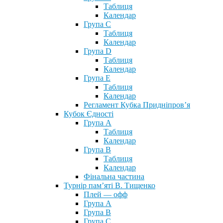
Таблиця
Календар
Група С
Таблиця
Календар
Група D
Таблиця
Календар
Група Е
Таблиця
Календар
Регламент Кубка Придніпров’я
Кубок Єдності
Група А
Таблиця
Календар
Група В
Таблиця
Календар
Фінальна частина
Турнір пам’яті В. Тищенко
Плей — офф
Група А
Група B
Група С