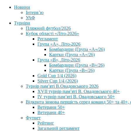
Новини
Інтерв’ю
УАФ
Турніри
Пляжний футбол/2026
Кубок області «Літо-2026»
Регламент
Група «А», Літо-2026
Бомбардири (Група «А»/26)
Картки (Група «А»/26)
Група «В», Літо-2026
Бомбардири (Група «В»/26)
Картки (Група «В»/26)
Gold Cup 1/4 (2026)
Silver Cup 1/4 (2026)
Турнір пам’яті В.Овадовського 2026
XVII турнір пам’яті В. Овадовського 40+
IV турнір пам’яті В. Овадовського 50+
Відкрита зимова першість серед команд 50+ та 40+, 
Ветерани 50+
Ветерани 40+
Футнет
Рейтинг
Загальний регламент