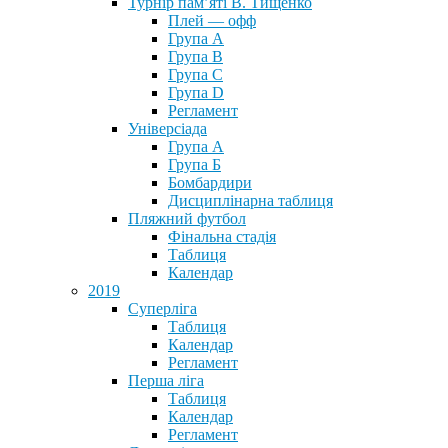
Турнір пам’яті В. Тищенко
Плей — офф
Група А
Група B
Група С
Група D
Регламент
Універсіада
Група А
Група Б
Бомбардири
Дисциплінарна таблиця
Пляжний футбол
Фінальна стадія
Таблиця
Календар
2019
Суперліга
Таблиця
Календар
Регламент
Перша ліга
Таблиця
Календар
Регламент