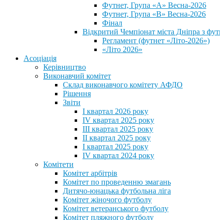
Футнет, Група «А» Весна-2026
Футнет, Група «В» Весна-2026
Фінал
Відкритий Чемпіонат міста Дніпра з фут
Регламент (футнет «Літо-2026»)
«Літо 2026»
Асоціація
Керівництво
Виконавчий комітет
Склад виконавчого комітету АФДО
Рішення
Звіти
I квартал 2026 року
IV квартал 2025 року
III квартал 2025 року
II квартал 2025 року
I квартал 2025 року
IV квартал 2024 року
Комітети
Комітет арбітрів
Комітет по проведенню змагань
Дитячо-юнацька футбольна ліга
Комітет жіночого футболу
Комітет ветеранського футболу
Комітет пляжного футболу