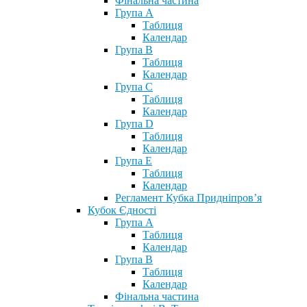
Фінальна частина
Група А
Таблиця
Календар
Група В
Таблиця
Календар
Група С
Таблиця
Календар
Група D
Таблиця
Календар
Група Е
Таблиця
Календар
Регламент Кубка Придніпров’я
Кубок Єдності
Група А
Таблиця
Календар
Група В
Таблиця
Календар
Фінальна частина