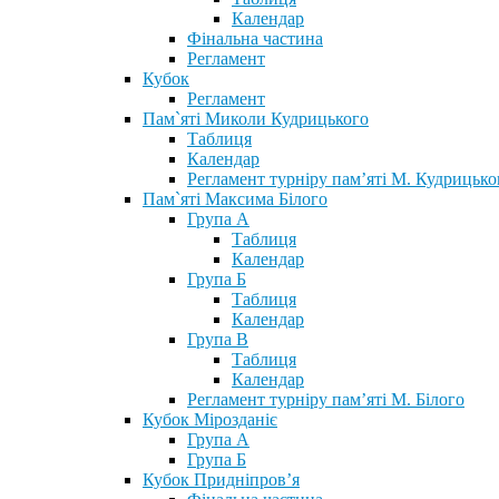
Календар
Фінальна частина
Регламент
Кубок
Регламент
Пам`яті Миколи Кудрицького
Таблиця
Календар
Регламент турніру пам’яті М. Кудрицько
Пам`яті Максима Білого
Група А
Таблиця
Календар
Група Б
Таблиця
Календар
Група В
Таблиця
Календар
Регламент турніру пам’яті М. Білого
Кубок Мірозданіє
Група А
Група Б
Кубок Придніпров’я