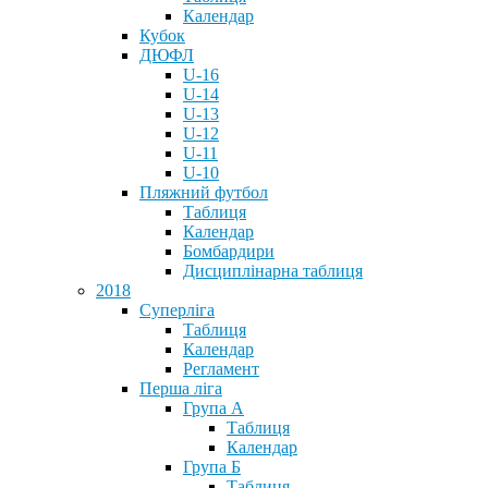
Календар
Кубок
ДЮФЛ
U-16
U-14
U-13
U-12
U-11
U-10
Пляжний футбол
Таблиця
Календар
Бомбардири
Дисциплінарна таблиця
2018
Суперліга
Таблиця
Календар
Регламент
Перша ліга
Група А
Таблиця
Календар
Група Б
Таблиця