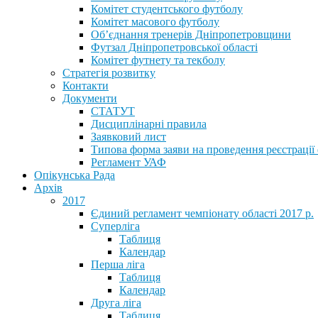
Комітет студентського футболу
Комітет масового футболу
Обʼєднання тренерів Дніпропетровщини
Футзал Дніпропетровської області
Комітет футнету та текболу
Стратегія розвитку
Контакти
Документи
СТАТУТ
Дисциплінарні правила
Заявковий лист
Типова форма заяви на проведення реєстрації
Регламент УАФ
Опікунська Рада
Архів
2017
Єдиний регламент чемпіонату області 2017 р.
Суперліга
Таблиця
Календар
Перша ліга
Таблиця
Календар
Друга ліга
Таблиця