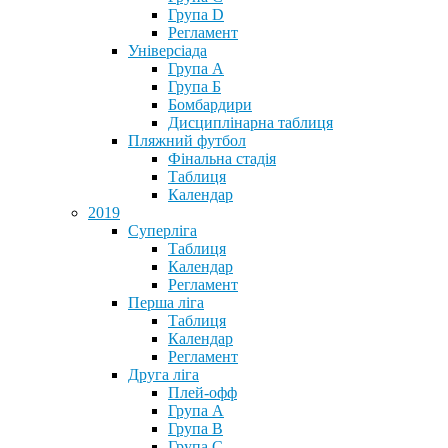
Група D
Регламент
Універсіада
Група А
Група Б
Бомбардири
Дисциплінарна таблиця
Пляжний футбол
Фінальна стадія
Таблиця
Календар
2019
Суперліга
Таблиця
Календар
Регламент
Перша ліга
Таблиця
Календар
Регламент
Друга ліга
Плей-офф
Група А
Група В
Група С