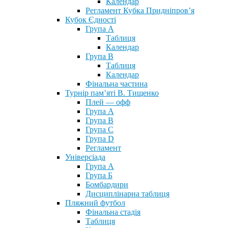
Календар
Регламент Кубка Придніпров’я
Кубок Єдності
Група А
Таблиця
Календар
Група В
Таблиця
Календар
Фінальна частина
Турнір пам’яті В. Тищенко
Плей — офф
Група А
Група B
Група С
Група D
Регламент
Універсіада
Група А
Група Б
Бомбардири
Дисциплінарна таблиця
Пляжний футбол
Фінальна стадія
Таблиця