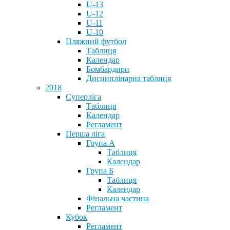
U-13
U-12
U-11
U-10
Пляжний футбол
Таблиця
Календар
Бомбардири
Дисциплінарна таблиця
2018
Суперліга
Таблиця
Календар
Регламент
Перша ліга
Група А
Таблиця
Календар
Група Б
Таблиця
Календар
Фінальна частина
Регламент
Кубок
Регламент