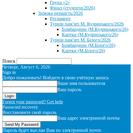
Група «2»
Фінал (студенти/2026)
⁨Зимова першість/2026⁩
Регламент
Турнір пам’яті М. Кудрицького/2026
Бомбардири (М.Кудрицького/26)
Картки (М.Кудрицького/26)
Турнір пам’яті М. Білого/2026
Бомбардири (М.Білого/26)
Картки (М.Білого/26)
Поиск
Четверг, Август 6, 2026
Sign in
Добро пожаловать! Войдите в свою учётную запись
Ваше имя пользователя
Ваш пароль
Forgot your password? Get help
Password recovery
Восстановите свой пароль
Ваш адрес электронной почты
Пароль будет выслан Вам по электронной почте.