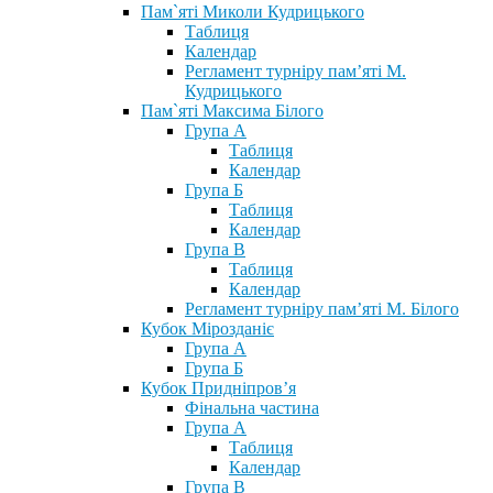
Пам`яті Миколи Кудрицького
Таблиця
Календар
Регламент турніру пам’яті М.
Кудрицького
Пам`яті Максима Білого
Група А
Таблиця
Календар
Група Б
Таблиця
Календар
Група В
Таблиця
Календар
Регламент турніру пам’яті М. Білого
Кубок Мірозданіє
Група А
Група Б
Кубок Придніпров’я
Фінальна частина
Група А
Таблиця
Календар
Група В