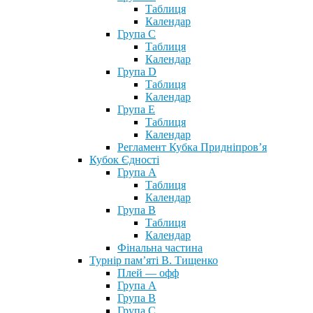
Таблиця
Календар
Група С
Таблиця
Календар
Група D
Таблиця
Календар
Група Е
Таблиця
Календар
Регламент Кубка Придніпров’я
Кубок Єдності
Група А
Таблиця
Календар
Група В
Таблиця
Календар
Фінальна частина
Турнір пам’яті В. Тищенко
Плей — офф
Група А
Група B
Група С