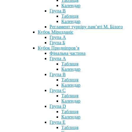
Таблиця
Календар
Група В
Таблиця
Календар
Регламент турніру пам’яті М. Білого
Кубок Мірозданіє
Група А
Група Б
Кубок Придніпров’я
Фінальна частина
Група А
Таблиця
Календар
Група В
Таблиця
Календар
Група С
Таблиця
Календар
Група D
Таблиця
Календар
Група Е
Таблиця