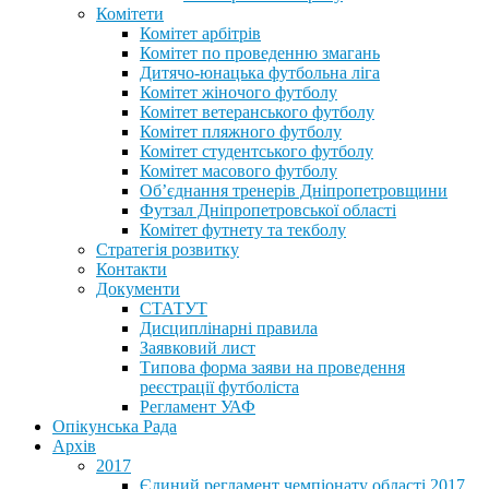
Комітети
Комітет арбітрів
Комітет по проведенню змагань
Дитячо-юнацька футбольна ліга
Комітет жіночого футболу
Комітет ветеранського футболу
Комітет пляжного футболу
Комітет студентського футболу
Комітет масового футболу
Обʼєднання тренерів Дніпропетровщини
Футзал Дніпропетровської області
Комітет футнету та текболу
Стратегія розвитку
Контакти
Документи
СТАТУТ
Дисциплінарні правила
Заявковий лист
Типова форма заяви на проведення
реєстрації футболіста
Регламент УАФ
Опікунська Рада
Архів
2017
Єдиний регламент чемпіонату області 2017