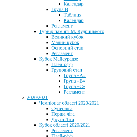
Календар
Група В
Таблиця
Календар
Регламент
Турнір пам`яті М. Кудрицького
Великий кубок
Малий кубок
Основний етап
Регламент
Кубок Майсурадзе
Плей-офф
Груповий етап
Група «А»
Група «B»
Група «C»
Регламент
2020/2021
Чемпіонат області 2020/2021
Суперліга
Перша ліга
Друга Ліга
Кубок області 2020/2021
Регламент
Плей-офф