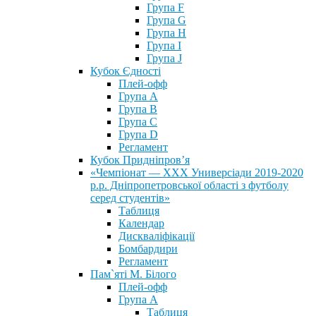
Група F
Група G
Група H
Група I
Група J
Кубок Єдності
Плей-офф
Група А
Група В
Група С
Група D
Регламент
Кубок Придніпров’я
«Чемпіонат — ХХХ Универсіади 2019-2020
р.р. Дніпропетровської області з футболу
серед студентів»
Таблиця
Календар
Дискваліфікації
Бомбардири
Регламент
Пам`яті М. Білого
Плей-офф
Група А
Таблиця