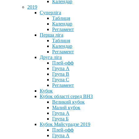
Календар
2019
Суперліга
Таблиця
Календар
Регламент
Перша ліга
Таблиця
Календар
Регламент
Друга ліга
Плей-офф
Група А
Група В
Група С
Регламент
Кубок
Кубок області серед ВНЗ
Великий кубок
Малий кубок
Група А
Група Б
Кубок Майсурадзе 2019
Плей-офф
Група А