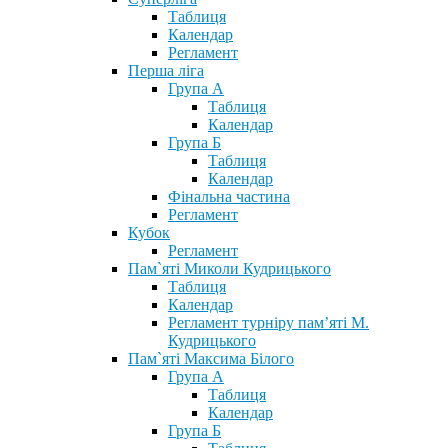
Таблиця
Календар
Регламент
Перша ліга
Група А
Таблиця
Календар
Група Б
Таблиця
Календар
Фінальна частина
Регламент
Кубок
Регламент
Пам`яті Миколи Кудрицького
Таблиця
Календар
Регламент турніру пам’яті М.
Кудрицького
Пам`яті Максима Білого
Група А
Таблиця
Календар
Група Б