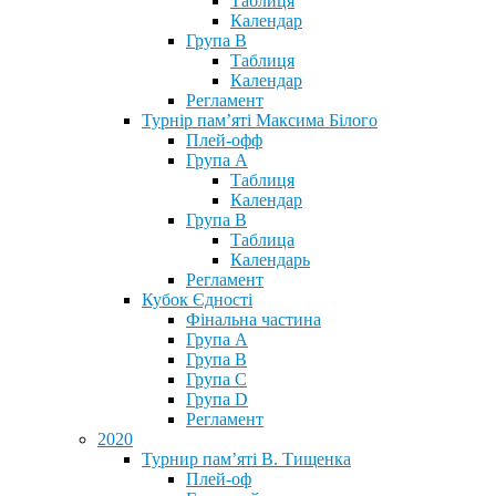
Таблиця
Календар
Група В
Таблиця
Календар
Регламент
Турнір пам’яті Максима Білого
Плей-офф
Група А
Таблиця
Календар
Група В
Таблица
Календарь
Регламент
Кубок Єдності
Фінальна частина
Група А
Група В
Група С
Група D
Регламент
2020
Турнир пам’яті В. Тищенка
Плей-оф