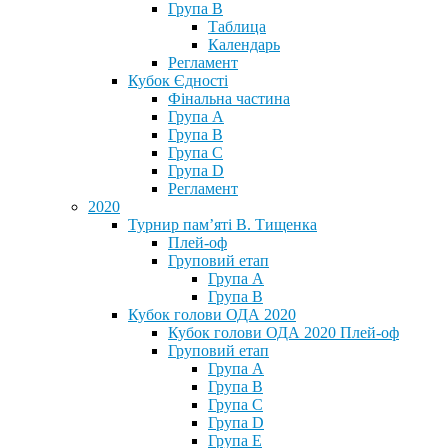
Група В
Таблица
Календарь
Регламент
Кубок Єдності
Фінальна частина
Група А
Група В
Група С
Група D
Регламент
2020
Турнир пам’яті В. Тищенка
Плей-оф
Груповий етап
Група А
Група В
Кубок голови ОДА 2020
Кубок голови ОДА 2020 Плей-оф
Груповий етап
Група A
Група B
Група C
Група D
Група E