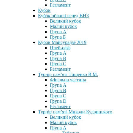
Регламент
Кубок
Кубок області серед ВНЗ
Великий кубок
Малий кубок
Група А
Група Б
Кубок Майсурадзе 2019
Плей-офф
Група А
Група В
Група С
Регламент
Турнір пам’яті Тищенко В.М.
Фінальна частина
Група А
Група В
Група С
Група D
Регламент
Турнір пам’яті Миколи Кудрицького
Великий кубок
Малий кубок
Група А