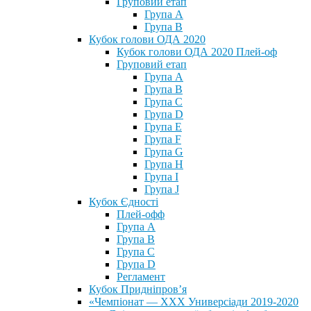
Груповий етап
Група А
Група В
Кубок голови ОДА 2020
Кубок голови ОДА 2020 Плей-оф
Груповий етап
Група A
Група B
Група C
Група D
Група E
Група F
Група G
Група H
Група I
Група J
Кубок Єдності
Плей-офф
Група А
Група В
Група С
Група D
Регламент
Кубок Придніпров’я
«Чемпіонат — ХХХ Универсіади 2019-2020