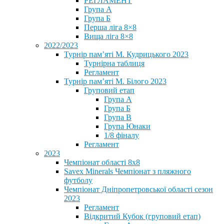
РЕГЛАМЕНТ
Група А
Група Б
Перша ліга 8×8
Вища ліга 8×8
2022/2023
Турнір пам’яті М. Кудрицького 2023
Турнірна таблиця
Регламент
Турнір пам’яті М. Білого 2023
Груповий етап
Група А
Група Б
Група В
Група Юнаки
1/8 фіналу
Регламент
2023
Чемпіонат області 8х8
Savex Minerals Чемпіонат з пляжного
футболу
Чемпіонат Дніпропетровської області сезон
2023
Регламент
Відкритий Кубок (груповий етап)