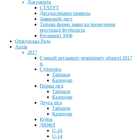
Документи
СТАТУТ
Дисциплінарні правила
Заявковий лист
Типова форма заяви на проведення
реєстрації футболіста
Регламент УАФ
Опікунська Рада
Архів
2017
Єдиний регламент чемпіонату області 2017
р.
Суперліга
Таблиця
Календар
Перша ліга
Таблиця
Календар
Друга ліга
Таблиця
Календар
Кубок
ДЮФЛ
U-16
U-14