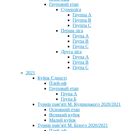
Груповий етап
Суперліга
Группа A
Группа B
Группа C
Перша ліга
Група A
Група B
Група C
Друга ліга
Група A
Група B
Група C
2021
Кубок Єдності
Плей-оф
Груповий етап
Група А
Група Б
Турнір пам’яті М. Кудрицького 2020/2021
Основний етап
Великий кубок
Малий кубок
Турнір пам’яті М. Білого 2020/2021
Плей-оф