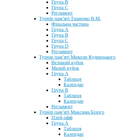
Група В
Група С
Регламент
Турнір пам’яті Тищенко В.М.
Фінальна частина
Група А
Група В
Група С
Група D
Регламент
Турнір пам’яті Миколи Кудрицького
Великий кубок
Малий кубок
Група А
Таблиця
Календар
Група В
Таблиця
Календар
Регламент
Турнір пам’яті Максима Білого
Плей-офф
Група А
Таблиця
Календар