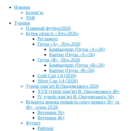
Новини
Інтерв’ю
УАФ
Турніри
Пляжний футбол/2026
Кубок області «Літо-2026»
Регламент
Група «А», Літо-2026
Бомбардири (Група «А»/26)
Картки (Група «А»/26)
Група «В», Літо-2026
Бомбардири (Група «В»/26)
Картки (Група «В»/26)
Gold Cup 1/4 (2026)
Silver Cup 1/4 (2026)
Турнір пам’яті В.Овадовського 2026
XVII турнір пам’яті В. Овадовського 40+
IV турнір пам’яті В. Овадовського 50+
Відкрита зимова першість серед команд 50+ та
40+, сезон 25/26
Ветерани 50+
Ветерани 40+
Футнет
Рейтинг