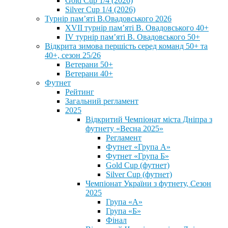
Gold Cup 1/4 (2026)
Silver Cup 1/4 (2026)
Турнір пам’яті В.Овадовського 2026
XVII турнір пам’яті В. Овадовського 40+
IV турнір пам’яті В. Овадовського 50+
Відкрита зимова першість серед команд 50+ та
40+, сезон 25/26
Ветерани 50+
Ветерани 40+
Футнет
Рейтинг
Загальний регламент
2025
Відкритий Чемпіонат міста Дніпра з
футнету «Весна 2025»
Регламент
Футнет «Група А»
Футнет «Група Б»
Gold Cup (футнет)
Silver Cup (футнет)
Чемпіонат України з футнету, Сезон
2025
Група «А»
Група «Б»
Фінал