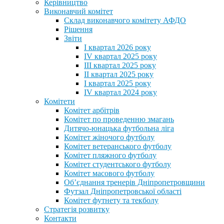
Керівництво
Виконавчий комітет
Склад виконавчого комітету АФДО
Рішення
Звіти
I квартал 2026 року
IV квартал 2025 року
III квартал 2025 року
II квартал 2025 року
I квартал 2025 року
IV квартал 2024 року
Комітети
Комітет арбітрів
Комітет по проведенню змагань
Дитячо-юнацька футбольна ліга
Комітет жіночого футболу
Комітет ветеранського футболу
Комітет пляжного футболу
Комітет студентського футболу
Комітет масового футболу
Обʼєднання тренерів Дніпропетровщини
Футзал Дніпропетровської області
Комітет футнету та текболу
Стратегія розвитку
Контакти