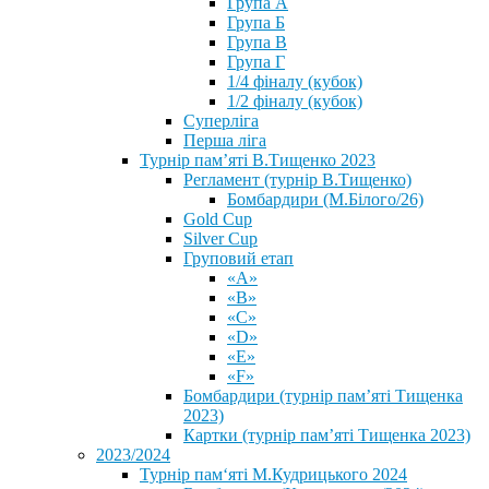
Група А
Група Б
Група В
Група Г
1/4 фіналу (кубок)
1/2 фіналу (кубок)
Суперліга
Перша ліга
Турнір пам’яті В.Тищенко 2023
Регламент (турнір В.Тищенко)
Бомбардири (М.Білого/26)
Gold Cup
Silver Cup
Груповий етап
«А»
«В»
«С»
«D»
«Е»
«F»
Бомбардири (турнір пам’яті Тищенка
2023)
Картки (турнір пам’яті Тищенка 2023)
2023/2024
⁨Турнір пам‘яті М.Кудрицького 2024