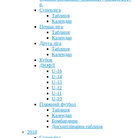
р.
Суперліга
Таблиця
Календар
Перша ліга
Таблиця
Календар
Друга ліга
Таблиця
Календар
Кубок
ДЮФЛ
U-16
U-14
U-13
U-12
U-11
U-10
Пляжний футбол
Таблиця
Календар
Бомбардири
Дисциплінарна таблиця
2018
Суперліга