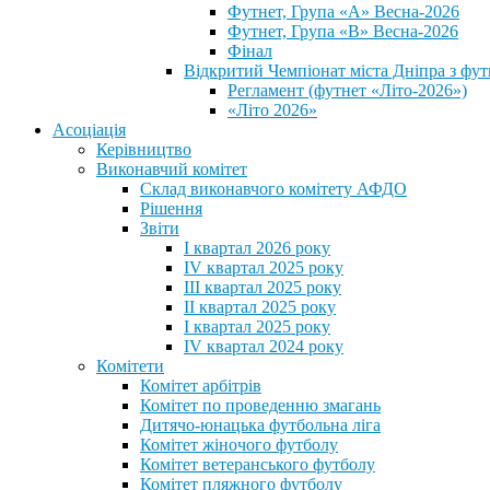
Футнет, Група «А» Весна-2026
Футнет, Група «В» Весна-2026
Фінал
Відкритий Чемпіонат міста Дніпра з фут
Регламент (футнет «Літо-2026»)
«Літо 2026»
Асоціація
Керівництво
Виконавчий комітет
Склад виконавчого комітету АФДО
Рішення
Звіти
I квартал 2026 року
IV квартал 2025 року
III квартал 2025 року
II квартал 2025 року
I квартал 2025 року
IV квартал 2024 року
Комітети
Комітет арбітрів
Комітет по проведенню змагань
Дитячо-юнацька футбольна ліга
Комітет жіночого футболу
Комітет ветеранського футболу
Комітет пляжного футболу