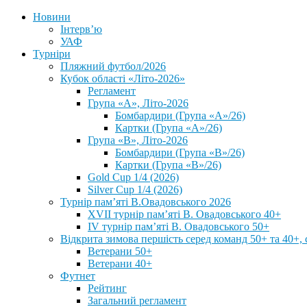
Новини
Інтерв’ю
УАФ
Турніри
Пляжний футбол/2026
Кубок області «Літо-2026»
Регламент
Група «А», Літо-2026
Бомбардири (Група «А»/26)
Картки (Група «А»/26)
Група «В», Літо-2026
Бомбардири (Група «В»/26)
Картки (Група «В»/26)
Gold Cup 1/4 (2026)
Silver Cup 1/4 (2026)
Турнір пам’яті В.Овадовського 2026
XVII турнір пам’яті В. Овадовського 40+
IV турнір пам’яті В. Овадовського 50+
Відкрита зимова першість серед команд 50+ та 40+, 
Ветерани 50+
Ветерани 40+
Футнет
Рейтинг
Загальний регламент