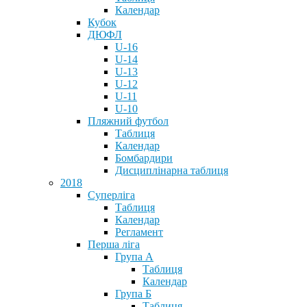
Календар
Кубок
ДЮФЛ
U-16
U-14
U-13
U-12
U-11
U-10
Пляжний футбол
Таблиця
Календар
Бомбардири
Дисциплінарна таблиця
2018
Суперліга
Таблиця
Календар
Регламент
Перша ліга
Група А
Таблиця
Календар
Група Б
Таблиця