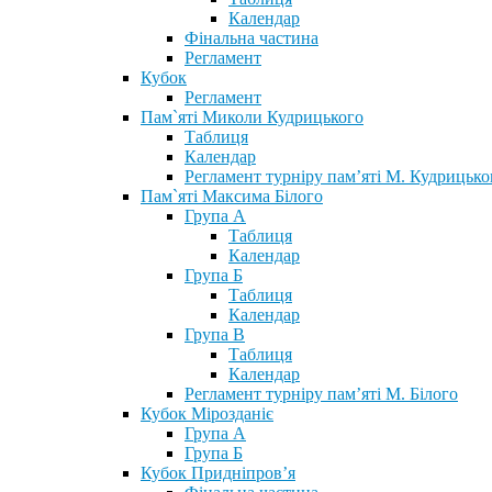
Календар
Фінальна частина
Регламент
Кубок
Регламент
Пам`яті Миколи Кудрицького
Таблиця
Календар
Регламент турніру пам’яті М. Кудрицько
Пам`яті Максима Білого
Група А
Таблиця
Календар
Група Б
Таблиця
Календар
Група В
Таблиця
Календар
Регламент турніру пам’яті М. Білого
Кубок Мірозданіє
Група А
Група Б
Кубок Придніпров’я