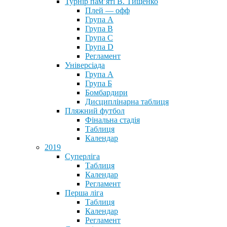
Турнір пам’яті В. Тищенко
Плей — офф
Група А
Група B
Група С
Група D
Регламент
Універсіада
Група А
Група Б
Бомбардири
Дисциплінарна таблиця
Пляжний футбол
Фінальна стадія
Таблиця
Календар
2019
Суперліга
Таблиця
Календар
Регламент
Перша ліга
Таблиця
Календар
Регламент