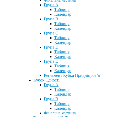
Фінальна частина
Група А
Таблиця
Календар
Група В
Таблиця
Календар
Група С
Таблиця
Календар
Група D
Таблиця
Календар
Група Е
Таблиця
Календар
Регламент Кубка Придніпров’я
Кубок Єдності
Група А
Таблиця
Календар
Група В
Таблиця
Календар
Фінальна частина