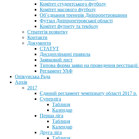
Комітет студентського футболу
Комітет масового футболу
Обʼєднання тренерів Дніпропетровщини
Футзал Дніпропетровської області
Комітет футнету та текболу
Стратегія розвитку
Контакти
Документи
СТАТУТ
Дисциплінарні правила
Заявковий лист
Типова форма заяви на проведення реєстрації
Регламент УАФ
Опікунська Рада
Архів
2017
Єдиний регламент чемпіонату області 2017 р.
Суперліга
Таблиця
Календар
Перша ліга
Таблиця
Календар
Друга ліга
Таблиця