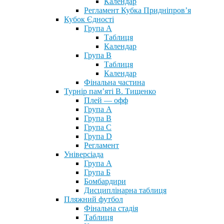
Календар
Регламент Кубка Придніпров’я
Кубок Єдності
Група А
Таблиця
Календар
Група В
Таблиця
Календар
Фінальна частина
Турнір пам’яті В. Тищенко
Плей — офф
Група А
Група B
Група С
Група D
Регламент
Універсіада
Група А
Група Б
Бомбардири
Дисциплінарна таблиця
Пляжний футбол
Фінальна стадія
Таблиця