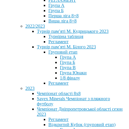
РЕГЛАМЕНТ
Група А
Група Б
Перша ліга 8×8
Вища ліга 8×8
2022/2023
Турнір пам’яті М. Кудрицького 2023
Турнірна таблиця
Регламент
Турнір пам’яті М. Білого 2023
Груповий етап
Група А
Група Б
Група В
Група Юнаки
1/8 фіналу
Регламент
2023
Чемпіонат області 8х8
Savex Minerals Чемпіонат з пляжного
футболу
Чемпіонат Дніпропетровської області сезон
2023
Регламент
Відкритий Кубок (груповий етап)