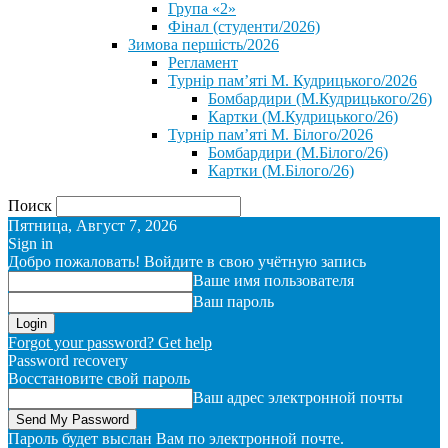
Група «2»
Фінал (студенти/2026)
⁨Зимова першість/2026⁩
Регламент
Турнір пам’яті М. Кудрицького/2026
Бомбардири (М.Кудрицького/26)
Картки (М.Кудрицького/26)
Турнір пам’яті М. Білого/2026
Бомбардири (М.Білого/26)
Картки (М.Білого/26)
Поиск
Пятница, Август 7, 2026
Sign in
Добро пожаловать! Войдите в свою учётную запись
Ваше имя пользователя
Ваш пароль
Forgot your password? Get help
Password recovery
Восстановите свой пароль
Ваш адрес электронной почты
Пароль будет выслан Вам по электронной почте.