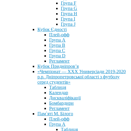
Група F
Група G
Група H
Група I
Група J
Кубок Єдності
Плей-офф
Група А
Група В
Група С
Група D
Регламент
Кубок Придніпров’я
«Чемпіонат — ХХХ Универсіади 2019-2020
р.р. Дніпропетровської області з футболу
серед студентів»
Таблиця
Календар
Дискваліфікації
Бомбардири
Регламент
Пам`яті М. Білого
Плей-офф
Група А
Таблиця