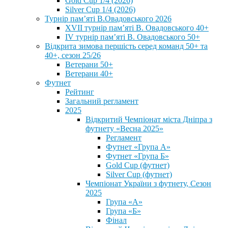
Gold Cup 1/4 (2026)
Silver Cup 1/4 (2026)
Турнір пам’яті В.Овадовського 2026
XVII турнір пам’яті В. Овадовського 40+
IV турнір пам’яті В. Овадовського 50+
Відкрита зимова першість серед команд 50+ та
40+, сезон 25/26
Ветерани 50+
Ветерани 40+
Футнет
Рейтинг
Загальний регламент
2025
Відкритий Чемпіонат міста Дніпра з
футнету «Весна 2025»
Регламент
Футнет «Група А»
Футнет «Група Б»
Gold Cup (футнет)
Silver Cup (футнет)
Чемпіонат України з футнету, Сезон
2025
Група «А»
Група «Б»
Фінал