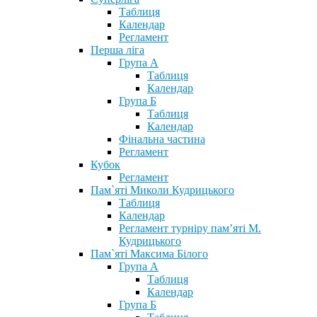
Таблиця
Календар
Регламент
Перша ліга
Група А
Таблиця
Календар
Група Б
Таблиця
Календар
Фінальна частина
Регламент
Кубок
Регламент
Пам`яті Миколи Кудрицького
Таблиця
Календар
Регламент турніру пам’яті М.
Кудрицького
Пам`яті Максима Білого
Група А
Таблиця
Календар
Група Б