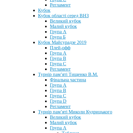
Регламент
Кубок
Кубок області серед ВНЗ
Великий кубок
Малий кубок
Група А
Група Б
Кубок Майсурадзе 2019
Плей-офф
Група А
Група В
Група С
Регламент
Турнір пам’яті Тищенко В.М.
Фінальна частина
Група А
Група В
Група С
Група D
Регламент
Турнір пам’яті Миколи Кудрицького
Великий кубок
Малий кубок
Група А