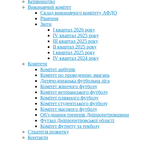
Керівництво
Виконавчий комітет
Склад виконавчого комітету АФДО
Рішення
Звіти
I квартал 2026 року
IV квартал 2025 року
III квартал 2025 року
II квартал 2025 року
I квартал 2025 року
IV квартал 2024 року
Комітети
Комітет арбітрів
Комітет по проведенню змагань
Дитячо-юнацька футбольна ліга
Комітет жіночого футболу
Комітет ветеранського футболу
Комітет пляжного футболу
Комітет студентського футболу
Комітет масового футболу
Обʼєднання тренерів Дніпропетровщини
Футзал Дніпропетровської області
Комітет футнету та текболу
Стратегія розвитку
Контакти