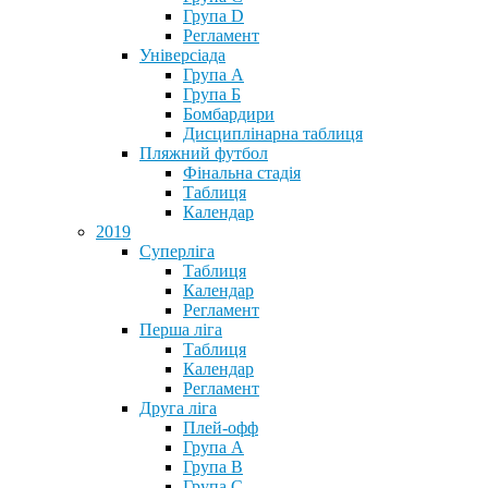
Група D
Регламент
Універсіада
Група А
Група Б
Бомбардири
Дисциплінарна таблиця
Пляжний футбол
Фінальна стадія
Таблиця
Календар
2019
Суперліга
Таблиця
Календар
Регламент
Перша ліга
Таблиця
Календар
Регламент
Друга ліга
Плей-офф
Група А
Група В
Група С