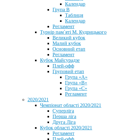
Календар
Група В
Таблиця
Календар
Регламент
Турнір пам`яті М. Кудрицького
Великий кубок
Малий кубок
Основний етап
Регламент
Кубок Майсурадзе
Плей-офф
Груповий етап
Група «А»
Група «B»
Група «C»
Регламент
2020/2021
Чемпіонат області 2020/2021
Суперліга
Перша ліга
Друга Ліга
Кубок області 2020/2021
Регламент
Плей-офф