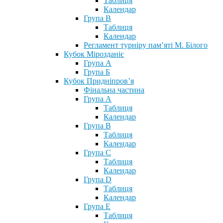
Таблиця
Календар
Група В
Таблиця
Календар
Регламент турніру пам’яті М. Білого
Кубок Мірозданіє
Група А
Група Б
Кубок Придніпров’я
Фінальна частина
Група А
Таблиця
Календар
Група В
Таблиця
Календар
Група С
Таблиця
Календар
Група D
Таблиця
Календар
Група Е
Таблиця