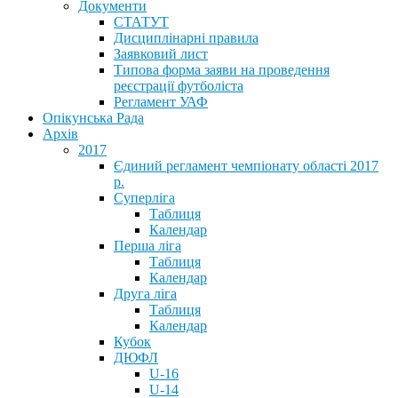
Документи
СТАТУТ
Дисциплінарні правила
Заявковий лист
Типова форма заяви на проведення
реєстрації футболіста
Регламент УАФ
Опікунська Рада
Архів
2017
Єдиний регламент чемпіонату області 2017
р.
Суперліга
Таблиця
Календар
Перша ліга
Таблиця
Календар
Друга ліга
Таблиця
Календар
Кубок
ДЮФЛ
U-16
U-14