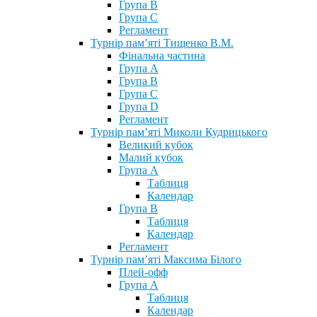
Група В
Група С
Регламент
Турнір пам’яті Тищенко В.М.
Фінальна частина
Група А
Група В
Група С
Група D
Регламент
Турнір пам’яті Миколи Кудрицького
Великий кубок
Малий кубок
Група А
Таблиця
Календар
Група В
Таблиця
Календар
Регламент
Турнір пам’яті Максима Білого
Плей-офф
Група А
Таблиця
Календар