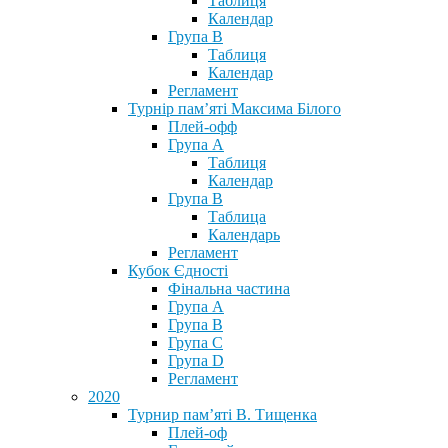
Таблиця
Календар
Група В
Таблиця
Календар
Регламент
Турнір пам’яті Максима Білого
Плей-офф
Група А
Таблиця
Календар
Група В
Таблица
Календарь
Регламент
Кубок Єдності
Фінальна частина
Група А
Група В
Група С
Група D
Регламент
2020
Турнир пам’яті В. Тищенка
Плей-оф