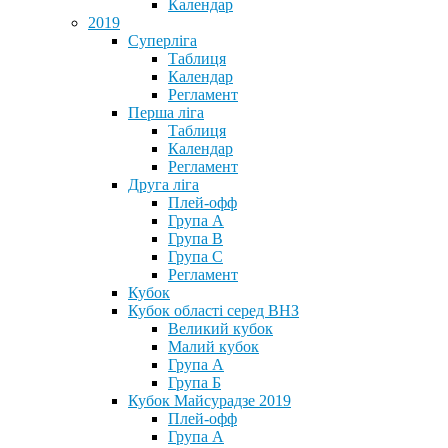
Календар
2019
Суперліга
Таблиця
Календар
Регламент
Перша ліга
Таблиця
Календар
Регламент
Друга ліга
Плей-офф
Група А
Група В
Група С
Регламент
Кубок
Кубок області серед ВНЗ
Великий кубок
Малий кубок
Група А
Група Б
Кубок Майсурадзе 2019
Плей-офф
Група А