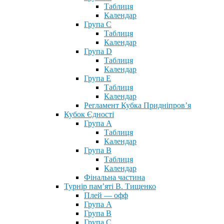
Таблиця
Календар
Група С
Таблиця
Календар
Група D
Таблиця
Календар
Група Е
Таблиця
Календар
Регламент Кубка Придніпров’я
Кубок Єдності
Група А
Таблиця
Календар
Група В
Таблиця
Календар
Фінальна частина
Турнір пам’яті В. Тищенко
Плей — офф
Група А
Група B
Група С