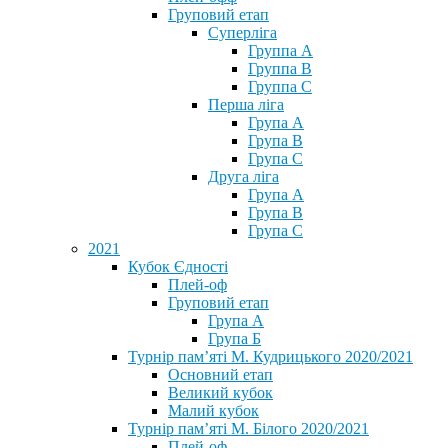
Груповий етап
Суперліга
Группа A
Группа B
Группа C
Перша ліга
Група A
Група B
Група C
Друга ліга
Група A
Група B
Група C
2021
Кубок Єдності
Плей-оф
Груповий етап
Група А
Група Б
Турнір пам’яті М. Кудрицького 2020/2021
Основний етап
Великий кубок
Малий кубок
Турнір пам’яті М. Білого 2020/2021
Плей-оф