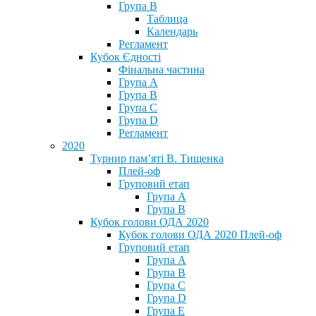
Група В
Таблица
Календарь
Регламент
Кубок Єдності
Фінальна частина
Група А
Група В
Група С
Група D
Регламент
2020
Турнир пам’яті В. Тищенка
Плей-оф
Груповий етап
Група А
Група В
Кубок голови ОДА 2020
Кубок голови ОДА 2020 Плей-оф
Груповий етап
Група A
Група B
Група C
Група D
Група E