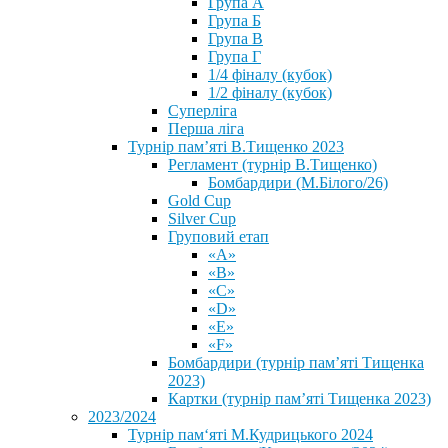
Група А
Група Б
Група В
Група Г
1/4 фіналу (кубок)
1/2 фіналу (кубок)
Суперліга
Перша ліга
Турнір пам’яті В.Тищенко 2023
Регламент (турнір В.Тищенко)
Бомбардири (М.Білого/26)
Gold Cup
Silver Cup
Груповий етап
«А»
«В»
«С»
«D»
«Е»
«F»
Бомбардири (турнір пам’яті Тищенка
2023)
Картки (турнір пам’яті Тищенка 2023)
2023/2024
⁨Турнір пам‘яті М.Кудрицького 2024