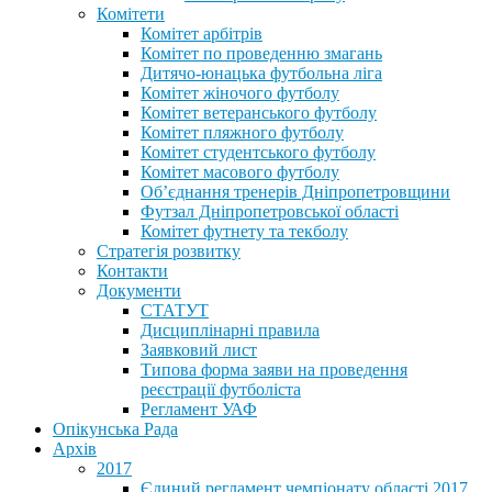
Комітети
Комітет арбітрів
Комітет по проведенню змагань
Дитячо-юнацька футбольна ліга
Комітет жіночого футболу
Комітет ветеранського футболу
Комітет пляжного футболу
Комітет студентського футболу
Комітет масового футболу
Обʼєднання тренерів Дніпропетровщини
Футзал Дніпропетровської області
Комітет футнету та текболу
Стратегія розвитку
Контакти
Документи
СТАТУТ
Дисциплінарні правила
Заявковий лист
Типова форма заяви на проведення
реєстрації футболіста
Регламент УАФ
Опікунська Рада
Архів
2017
Єдиний регламент чемпіонату області 2017