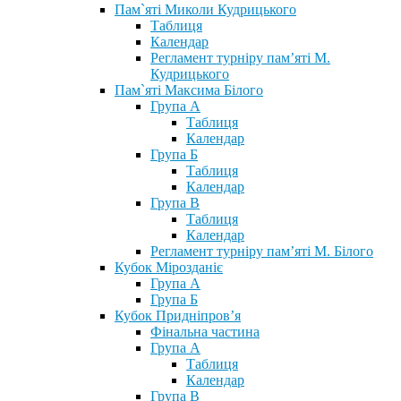
Пам`яті Миколи Кудрицького
Таблиця
Календар
Регламент турніру пам’яті М.
Кудрицького
Пам`яті Максима Білого
Група А
Таблиця
Календар
Група Б
Таблиця
Календар
Група В
Таблиця
Календар
Регламент турніру пам’яті М. Білого
Кубок Мірозданіє
Група А
Група Б
Кубок Придніпров’я
Фінальна частина
Група А
Таблиця
Календар
Група В