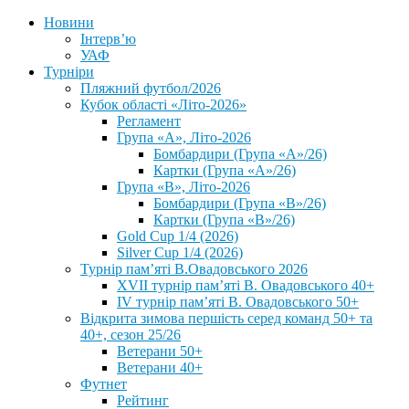
Новини
Інтерв’ю
УАФ
Турніри
Пляжний футбол/2026
Кубок області «Літо-2026»
Регламент
Група «А», Літо-2026
Бомбардири (Група «А»/26)
Картки (Група «А»/26)
Група «В», Літо-2026
Бомбардири (Група «В»/26)
Картки (Група «В»/26)
Gold Cup 1/4 (2026)
Silver Cup 1/4 (2026)
Турнір пам’яті В.Овадовського 2026
XVII турнір пам’яті В. Овадовського 40+
IV турнір пам’яті В. Овадовського 50+
Відкрита зимова першість серед команд 50+ та
40+, сезон 25/26
Ветерани 50+
Ветерани 40+
Футнет
Рейтинг