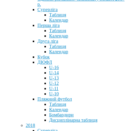
р.
Суперліга
Таблиця
Календар
Перша ліга
Таблиця
Календар
Друга ліга
Таблиця
Календар
Кубок
ДЮФЛ
U-16
U-14
U-13
U-12
U-11
U-10
Пляжний футбол
Таблиця
Календар
Бомбардири
Дисциплінарна таблиця
2018
Суперліга