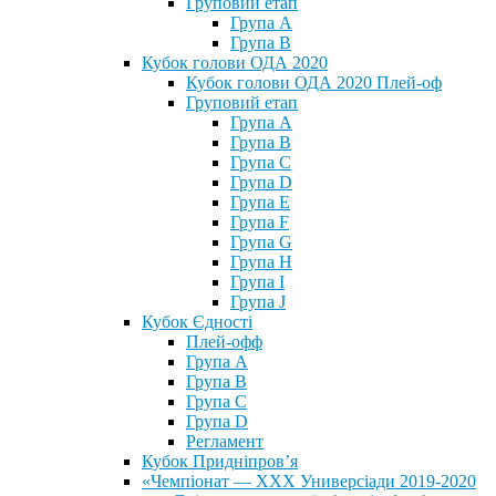
Груповий етап
Група А
Група В
Кубок голови ОДА 2020
Кубок голови ОДА 2020 Плей-оф
Груповий етап
Група A
Група B
Група C
Група D
Група E
Група F
Група G
Група H
Група I
Група J
Кубок Єдності
Плей-офф
Група А
Група В
Група С
Група D
Регламент
Кубок Придніпров’я
«Чемпіонат — ХХХ Универсіади 2019-2020