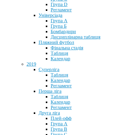
Група D
Регламент
Універсіада
Група А
Група Б
Бомбардири
Дисциплінарна таблиця
Пляжний футбол
Фінальна стадія
Таблиця
Календар
2019
Суперліга
Таблиця
Календар
Регламент
Перша ліга
Таблиця
Календар
Регламент
Друга ліга
Плей-офф
Група А
Група В
Група С