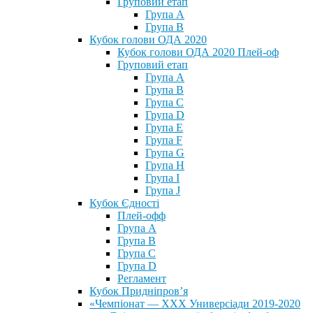
Груповий етап
Група А
Група В
Кубок голови ОДА 2020
Кубок голови ОДА 2020 Плей-оф
Груповий етап
Група A
Група B
Група C
Група D
Група E
Група F
Група G
Група H
Група I
Група J
Кубок Єдності
Плей-офф
Група А
Група В
Група С
Група D
Регламент
Кубок Придніпров’я
«Чемпіонат — ХХХ Универсіади 2019-2020