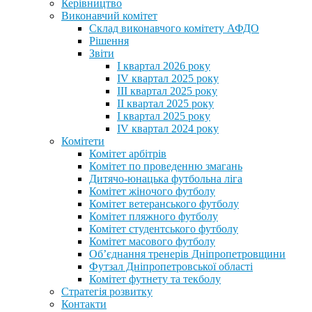
Керівництво
Виконавчий комітет
Склад виконавчого комітету АФДО
Рішення
Звіти
I квартал 2026 року
IV квартал 2025 року
III квартал 2025 року
II квартал 2025 року
I квартал 2025 року
IV квартал 2024 року
Комітети
Комітет арбітрів
Комітет по проведенню змагань
Дитячо-юнацька футбольна ліга
Комітет жіночого футболу
Комітет ветеранського футболу
Комітет пляжного футболу
Комітет студентського футболу
Комітет масового футболу
Обʼєднання тренерів Дніпропетровщини
Футзал Дніпропетровської області
Комітет футнету та текболу
Стратегія розвитку
Контакти