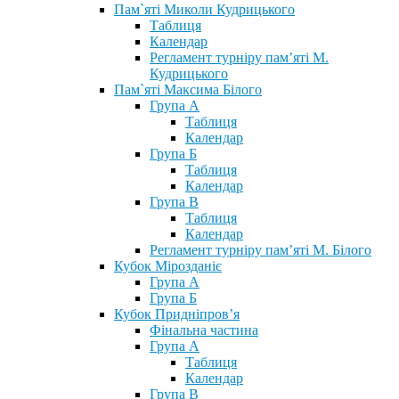
Пам`яті Миколи Кудрицького
Таблиця
Календар
Регламент турніру пам’яті М.
Кудрицького
Пам`яті Максима Білого
Група А
Таблиця
Календар
Група Б
Таблиця
Календар
Група В
Таблиця
Календар
Регламент турніру пам’яті М. Білого
Кубок Мірозданіє
Група А
Група Б
Кубок Придніпров’я
Фінальна частина
Група А
Таблиця
Календар
Група В