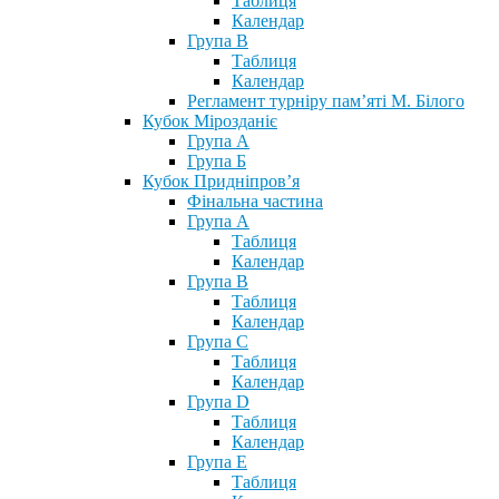
Таблиця
Календар
Група В
Таблиця
Календар
Регламент турніру пам’яті М. Білого
Кубок Мірозданіє
Група А
Група Б
Кубок Придніпров’я
Фінальна частина
Група А
Таблиця
Календар
Група В
Таблиця
Календар
Група С
Таблиця
Календар
Група D
Таблиця
Календар
Група Е
Таблиця