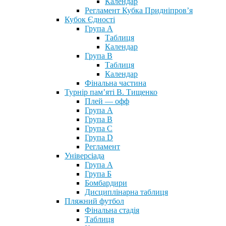
Календар
Регламент Кубка Придніпров’я
Кубок Єдності
Група А
Таблиця
Календар
Група В
Таблиця
Календар
Фінальна частина
Турнір пам’яті В. Тищенко
Плей — офф
Група А
Група B
Група С
Група D
Регламент
Універсіада
Група А
Група Б
Бомбардири
Дисциплінарна таблиця
Пляжний футбол
Фінальна стадія
Таблиця