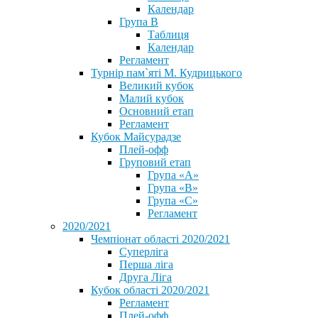
Календар
Група В
Таблиця
Календар
Регламент
Турнір пам`яті М. Кудрицького
Великий кубок
Малий кубок
Основний етап
Регламент
Кубок Майсурадзе
Плей-офф
Груповий етап
Група «А»
Група «B»
Група «C»
Регламент
2020/2021
Чемпіонат області 2020/2021
Суперліга
Перша ліга
Друга Ліга
Кубок області 2020/2021
Регламент
Плей-офф