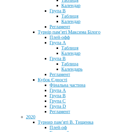
Таблиця
Календар
Група В
Таблиця
Календар
Регламент
Турнір пам’яті Максима Білого
Плей-офф
Група А
Таблиця
Календар
Група В
Таблица
Календарь
Регламент
Кубок Єдності
Фінальна частина
Група А
Група В
Група С
Група D
Регламент
2020
Турнир пам’яті В. Тищенка
Плей-оф