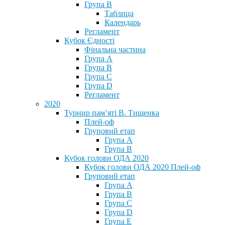
Група В
Таблица
Календарь
Регламент
Кубок Єдності
Фінальна частина
Група А
Група В
Група С
Група D
Регламент
2020
Турнир пам’яті В. Тищенка
Плей-оф
Груповий етап
Група А
Група В
Кубок голови ОДА 2020
Кубок голови ОДА 2020 Плей-оф
Груповий етап
Група A
Група B
Група C
Група D
Група E