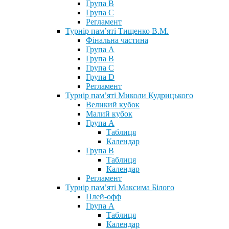
Група В
Група С
Регламент
Турнір пам’яті Тищенко В.М.
Фінальна частина
Група А
Група В
Група С
Група D
Регламент
Турнір пам’яті Миколи Кудрицького
Великий кубок
Малий кубок
Група А
Таблиця
Календар
Група В
Таблиця
Календар
Регламент
Турнір пам’яті Максима Білого
Плей-офф
Група А
Таблиця
Календар