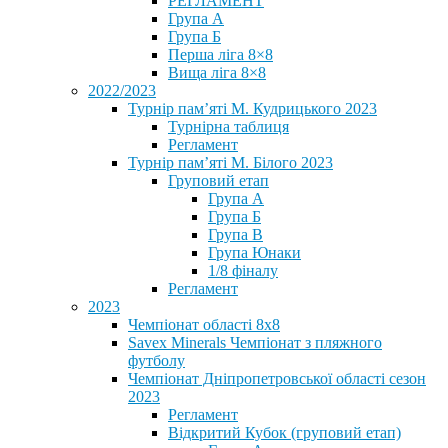
РЕГЛАМЕНТ
Група А
Група Б
Перша ліга 8×8
Вища ліга 8×8
2022/2023
Турнір пам’яті М. Кудрицького 2023
Турнірна таблиця
Регламент
Турнір пам’яті М. Білого 2023
Груповий етап
Група А
Група Б
Група В
Група Юнаки
1/8 фіналу
Регламент
2023
Чемпіонат області 8х8
Savex Minerals Чемпіонат з пляжного
футболу
Чемпіонат Дніпропетровської області сезон
2023
Регламент
Відкритий Кубок (груповий етап)