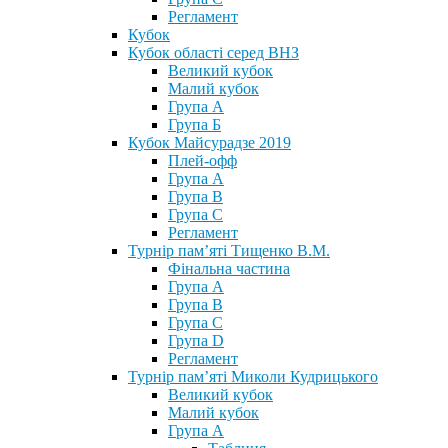
Регламент
Кубок
Кубок області серед ВНЗ
Великий кубок
Малий кубок
Група А
Група Б
Кубок Майсурадзе 2019
Плей-офф
Група А
Група В
Група С
Регламент
Турнір пам’яті Тищенко В.М.
Фінальна частина
Група А
Група В
Група С
Група D
Регламент
Турнір пам’яті Миколи Кудрицького
Великий кубок
Малий кубок
Група А