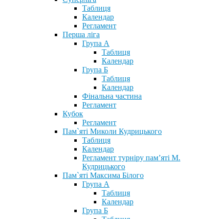
Таблиця
Календар
Регламент
Перша ліга
Група А
Таблиця
Календар
Група Б
Таблиця
Календар
Фінальна частина
Регламент
Кубок
Регламент
Пам`яті Миколи Кудрицького
Таблиця
Календар
Регламент турніру пам’яті М.
Кудрицького
Пам`яті Максима Білого
Група А
Таблиця
Календар
Група Б