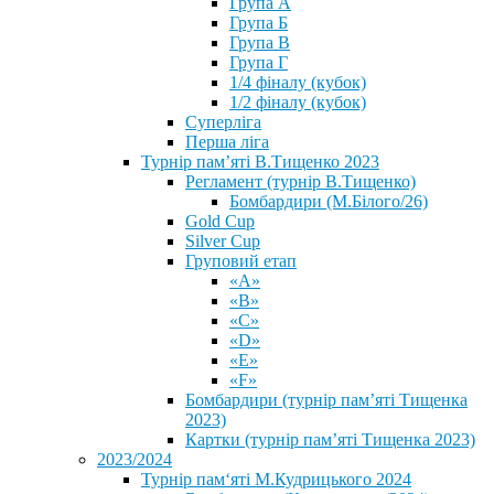
Група А
Група Б
Група В
Група Г
1/4 фіналу (кубок)
1/2 фіналу (кубок)
Суперліга
Перша ліга
Турнір пам’яті В.Тищенко 2023
Регламент (турнір В.Тищенко)
Бомбардири (М.Білого/26)
Gold Cup
Silver Cup
Груповий етап
«А»
«В»
«С»
«D»
«Е»
«F»
Бомбардири (турнір пам’яті Тищенка
2023)
Картки (турнір пам’яті Тищенка 2023)
2023/2024
⁨Турнір пам‘яті М.Кудрицького 2024