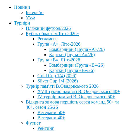
Новини
Інтерв’ю
УАФ
Турніри
Пляжний футбол/2026
Кубок області «Літо-2026»
Регламент
Група «А», Літо-2026
Бомбардири (Група «А»/26)
Картки (Група «А»/26)
Група «В», Літо-2026
Бомбардири (Група «В»/26)
Картки (Група «В»/26)
Gold Cup 1/4 (2026)
Silver Cup 1/4 (2026)
Турнір пам’яті В.Овадовського 2026
XVII турнір пам’яті В. Овадовського 40+
IV турнір пам’яті В. Овадовського 50+
Відкрита зимова першість серед команд 50+ та
40+, сезон 25/26
Ветерани 50+
Ветерани 40+
Футнет
Рейтинг