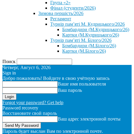
Група «2»
Фінал (студенти/2026)
⁨Зимова першість/2026⁩
Регламент
Турнір пам’яті М. Кудрицького/2026
Бомбардири (М.Кудрицького/26)
Картки (М.Кудрицького/26)
Турнір пам’яті М. Білого/2026
Бомбардири (М.Білого/26)
Картки (М.Білого/26)
Поиск
Четверг, Август 6, 2026
Sign in
Добро пожаловать! Войдите в свою учётную запись
Ваше имя пользователя
Ваш пароль
Forgot your password? Get help
Password recovery
Восстановите свой пароль
Ваш адрес электронной почты
Пароль будет выслан Вам по электронной почте.