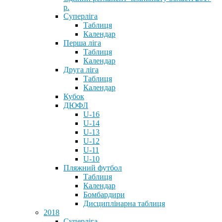
р.
Суперліга
Таблиця
Календар
Перша ліга
Таблиця
Календар
Друга ліга
Таблиця
Календар
Кубок
ДЮФЛ
U-16
U-14
U-13
U-12
U-11
U-10
Пляжний футбол
Таблиця
Календар
Бомбардири
Дисциплінарна таблиця
2018
Суперліга