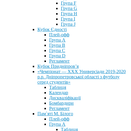
Група F
Група G
Група H
Група I
Група J
Кубок Єдності
Плей-офф
Група А
Група В
Група С
Група D
Регламент
Кубок Придніпров’я
«Чемпіонат — ХХХ Универсіади 2019-2020
р.р. Дніпропетровської області з футболу
серед студентів»
Таблиця
Календар
Дискваліфікації
Бомбардири
Регламент
Пам`яті М. Білого
Плей-офф
Група А
Таблиця