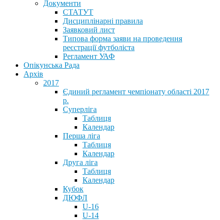
Документи
СТАТУТ
Дисциплінарні правила
Заявковий лист
Типова форма заяви на проведення
реєстрації футболіста
Регламент УАФ
Опікунська Рада
Архів
2017
Єдиний регламент чемпіонату області 2017
р.
Суперліга
Таблиця
Календар
Перша ліга
Таблиця
Календар
Друга ліга
Таблиця
Календар
Кубок
ДЮФЛ
U-16
U-14