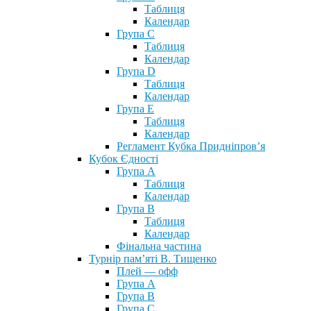
Таблиця
Календар
Група С
Таблиця
Календар
Група D
Таблиця
Календар
Група Е
Таблиця
Календар
Регламент Кубка Придніпров’я
Кубок Єдності
Група А
Таблиця
Календар
Група В
Таблиця
Календар
Фінальна частина
Турнір пам’яті В. Тищенко
Плей — офф
Група А
Група B
Група С