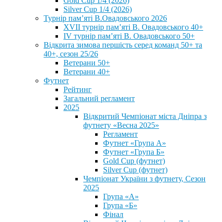
Gold Cup 1/4 (2026)
Silver Cup 1/4 (2026)
Турнір пам’яті В.Овадовського 2026
XVII турнір пам’яті В. Овадовського 40+
IV турнір пам’яті В. Овадовського 50+
Відкрита зимова першість серед команд 50+ та
40+, сезон 25/26
Ветерани 50+
Ветерани 40+
Футнет
Рейтинг
Загальний регламент
2025
Відкритий Чемпіонат міста Дніпра з
футнету «Весна 2025»
Регламент
Футнет «Група А»
Футнет «Група Б»
Gold Cup (футнет)
Silver Cup (футнет)
Чемпіонат України з футнету, Сезон
2025
Група «А»
Група «Б»
Фінал