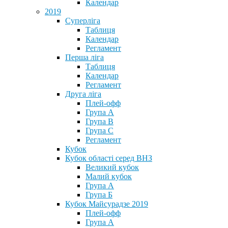
Календар
2019
Суперліга
Таблиця
Календар
Регламент
Перша ліга
Таблиця
Календар
Регламент
Друга ліга
Плей-офф
Група А
Група В
Група С
Регламент
Кубок
Кубок області серед ВНЗ
Великий кубок
Малий кубок
Група А
Група Б
Кубок Майсурадзе 2019
Плей-офф
Група А