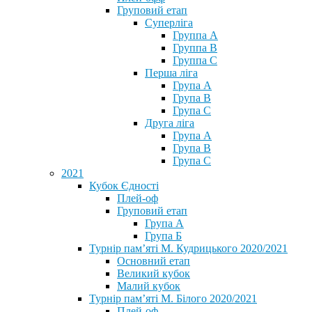
Груповий етап
Суперліга
Группа A
Группа B
Группа C
Перша ліга
Група A
Група B
Група C
Друга ліга
Група A
Група B
Група C
2021
Кубок Єдності
Плей-оф
Груповий етап
Група А
Група Б
Турнір пам’яті М. Кудрицького 2020/2021
Основний етап
Великий кубок
Малий кубок
Турнір пам’яті М. Білого 2020/2021
Плей-оф