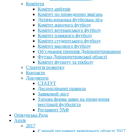
Комітети
Комітет арбітрів
Комітет по проведенню змагань
Дитячо-юнацька футбольна ліга
Комітет жіночого футболу
Комітет ветеранського футболу
Комітет пляжного футболу
Комітет студентського футболу
Комітет масового футболу
Обʼєднання тренерів Дніпропетровщини
Футзал Дніпропетровської області
Комітет футнету та текболу
Стратегія розвитку
Контакти
Документи
СТАТУТ
Дисциплінарні правила
Заявковий лист
Типова форма заяви на проведення
реєстрації футболіста
Регламент УАФ
Опікунська Рада
Архів
2017
Єдиний регламент чемпіонату області 2017