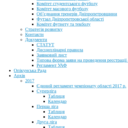
Комітет студентського футболу
Комітет масового футболу
Обʼєднання тренерів Дніпропетровщини
Футзал Дніпропетровської області
Комітет футнету та текболу
Стратегія розвитку
Контакти
Документи
СТАТУТ
Дисциплінарні правила
Заявковий лист
Типова форма заяви на проведення реєстрації
Регламент УАФ
Опікунська Рада
Архів
2017
Єдиний регламент чемпіонату області 2017 р.
Суперліга
Таблиця
Календар
Перша ліга
Таблиця
Календар
Друга ліга
Таблиця