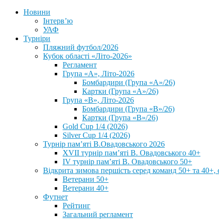
Новини
Інтерв’ю
УАФ
Турніри
Пляжний футбол/2026
Кубок області «Літо-2026»
Регламент
Група «А», Літо-2026
Бомбардири (Група «А»/26)
Картки (Група «А»/26)
Група «В», Літо-2026
Бомбардири (Група «В»/26)
Картки (Група «В»/26)
Gold Cup 1/4 (2026)
Silver Cup 1/4 (2026)
Турнір пам’яті В.Овадовського 2026
XVII турнір пам’яті В. Овадовського 40+
IV турнір пам’яті В. Овадовського 50+
Відкрита зимова першість серед команд 50+ та 40+, 
Ветерани 50+
Ветерани 40+
Футнет
Рейтинг
Загальний регламент