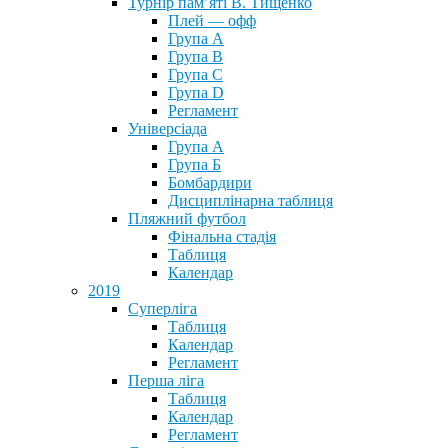
Турнір пам’яті В. Тищенко
Плей — офф
Група А
Група B
Група С
Група D
Регламент
Універсіада
Група А
Група Б
Бомбардири
Дисциплінарна таблиця
Пляжний футбол
Фінальна стадія
Таблиця
Календар
2019
Суперліга
Таблиця
Календар
Регламент
Перша ліга
Таблиця
Календар
Регламент