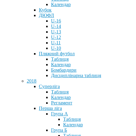
Календар
Кубок
ДЮФЛ
U-16
U-14
U-13
U-12
U-11
U-10
Пляжний футбол
Таблиця
Календар
Бомбардири
Дисциплінарна таблиця
2018
Суперліга
Таблиця
Календар
Регламент
Перша ліга
Група А
Таблиця
Календар
Група Б
Таблиця