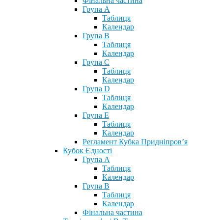
Фінальна частина
Група А
Таблиця
Календар
Група В
Таблиця
Календар
Група С
Таблиця
Календар
Група D
Таблиця
Календар
Група Е
Таблиця
Календар
Регламент Кубка Придніпров’я
Кубок Єдності
Група А
Таблиця
Календар
Група В
Таблиця
Календар
Фінальна частина