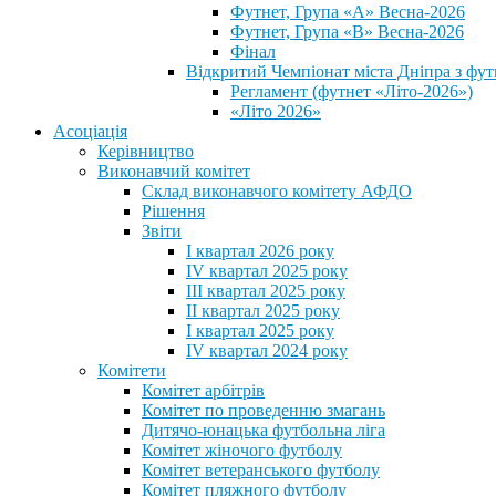
Футнет, Група «А» Весна-2026
Футнет, Група «В» Весна-2026
Фінал
Відкритий Чемпіонат міста Дніпра з фут
Регламент (футнет «Літо-2026»)
«Літо 2026»
Асоціація
Керівництво
Виконавчий комітет
Склад виконавчого комітету АФДО
Рішення
Звіти
I квартал 2026 року
IV квартал 2025 року
III квартал 2025 року
II квартал 2025 року
I квартал 2025 року
IV квартал 2024 року
Комітети
Комітет арбітрів
Комітет по проведенню змагань
Дитячо-юнацька футбольна ліга
Комітет жіночого футболу
Комітет ветеранського футболу
Комітет пляжного футболу