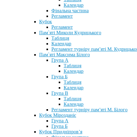
Календар
Фінальна частина
Регламент
Кубок
Регламент
Пам`яті Миколи Кудрицького
Таблиця
Календар
Регламент турніру пам’яті М. Кудрицько
Пам`яті Максима Білого
Група А
Таблиця
Календар
Група Б
Таблиця
Календар
Група В
Таблиця
Календар
Регламент турніру пам’яті М. Білого
Кубок Мірозданіє
Група А
Група Б
Кубок Придніпров’я