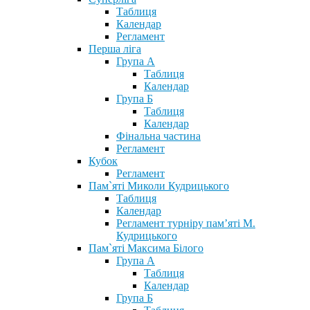
Таблиця
Календар
Регламент
Перша ліга
Група А
Таблиця
Календар
Група Б
Таблиця
Календар
Фінальна частина
Регламент
Кубок
Регламент
Пам`яті Миколи Кудрицького
Таблиця
Календар
Регламент турніру пам’яті М.
Кудрицького
Пам`яті Максима Білого
Група А
Таблиця
Календар
Група Б