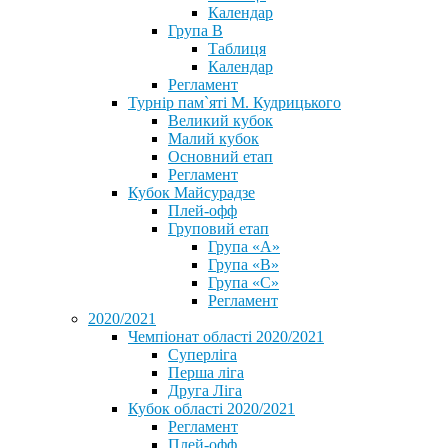
Календар
Група В
Таблиця
Календар
Регламент
Турнір пам`яті М. Кудрицького
Великий кубок
Малий кубок
Основний етап
Регламент
Кубок Майсурадзе
Плей-офф
Груповий етап
Група «А»
Група «B»
Група «C»
Регламент
2020/2021
Чемпіонат області 2020/2021
Суперліга
Перша ліга
Друга Ліга
Кубок області 2020/2021
Регламент
Плей-офф