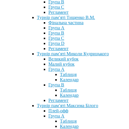
Група В
Група С
Регламент
Турнір пам’яті Тищенко В.М.
Фінальна частина
Група А
Група В
Група С
Група D
Регламент
Турнір пам’яті Миколи Кудрицького
Великий кубок
Малий кубок
Група А
Таблиця
Календар
Група В
Таблиця
Календар
Регламент
Турнір пам’яті Максима Білого
Плей-офф
Група А
Таблиця
Календар