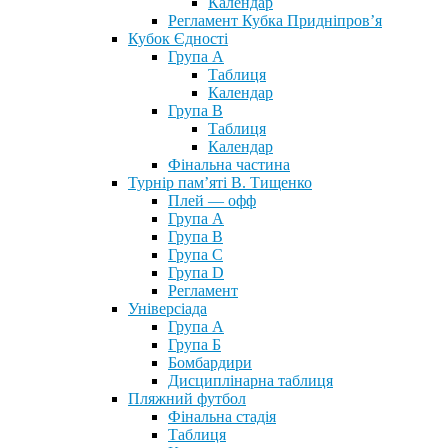
Календар
Регламент Кубка Придніпров’я
Кубок Єдності
Група А
Таблиця
Календар
Група В
Таблиця
Календар
Фінальна частина
Турнір пам’яті В. Тищенко
Плей — офф
Група А
Група B
Група С
Група D
Регламент
Універсіада
Група А
Група Б
Бомбардири
Дисциплінарна таблиця
Пляжний футбол
Фінальна стадія
Таблиця