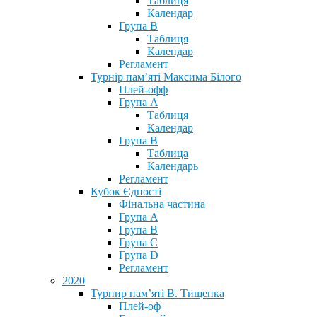
Таблиця
Календар
Група В
Таблиця
Календар
Регламент
Турнір пам’яті Максима Білого
Плей-офф
Група А
Таблиця
Календар
Група В
Таблица
Календарь
Регламент
Кубок Єдності
Фінальна частина
Група А
Група В
Група С
Група D
Регламент
2020
Турнир пам’яті В. Тищенка
Плей-оф