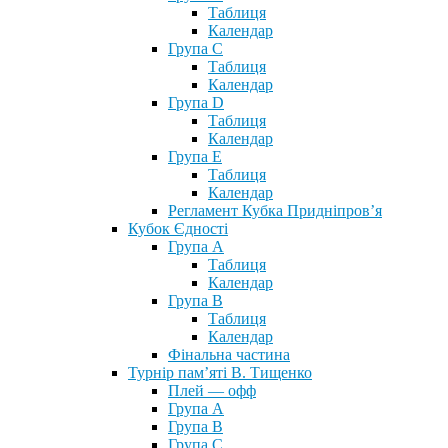
Таблиця
Календар
Група С
Таблиця
Календар
Група D
Таблиця
Календар
Група Е
Таблиця
Календар
Регламент Кубка Придніпров’я
Кубок Єдності
Група А
Таблиця
Календар
Група В
Таблиця
Календар
Фінальна частина
Турнір пам’яті В. Тищенко
Плей — офф
Група А
Група B
Група С