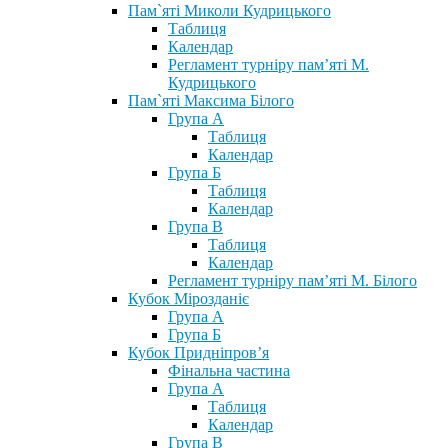
Пам`яті Миколи Кудрицького
Таблиця
Календар
Регламент турніру пам’яті М.
Кудрицького
Пам`яті Максима Білого
Група А
Таблиця
Календар
Група Б
Таблиця
Календар
Група В
Таблиця
Календар
Регламент турніру пам’яті М. Білого
Кубок Мірозданіє
Група А
Група Б
Кубок Придніпров’я
Фінальна частина
Група А
Таблиця
Календар
Група В