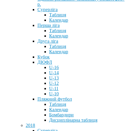
р.
Суперліга
Таблиця
Календар
Перша ліга
Таблиця
Календар
Друга ліга
Таблиця
Календар
Кубок
ДЮФЛ
U-16
U-14
U-13
U-12
U-11
U-10
Пляжний футбол
Таблиця
Календар
Бомбардири
Дисциплінарна таблиця
2018
Суперліга