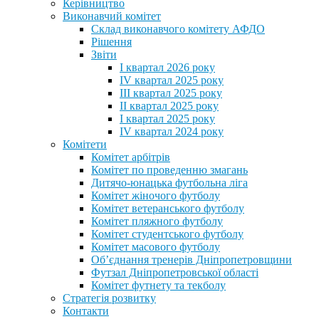
Керівництво
Виконавчий комітет
Склад виконавчого комітету АФДО
Рішення
Звіти
I квартал 2026 року
IV квартал 2025 року
III квартал 2025 року
II квартал 2025 року
I квартал 2025 року
IV квартал 2024 року
Комітети
Комітет арбітрів
Комітет по проведенню змагань
Дитячо-юнацька футбольна ліга
Комітет жіночого футболу
Комітет ветеранського футболу
Комітет пляжного футболу
Комітет студентського футболу
Комітет масового футболу
Обʼєднання тренерів Дніпропетровщини
Футзал Дніпропетровської області
Комітет футнету та текболу
Стратегія розвитку
Контакти