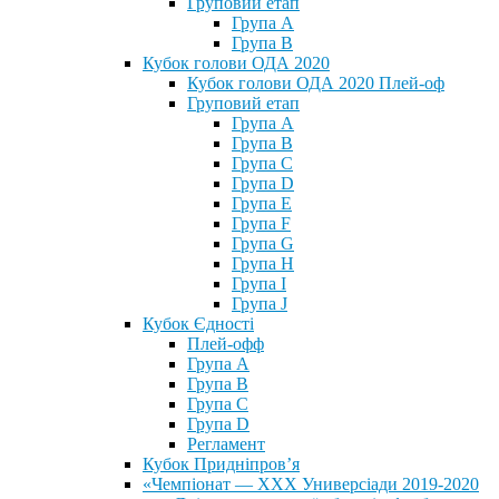
Груповий етап
Група А
Група В
Кубок голови ОДА 2020
Кубок голови ОДА 2020 Плей-оф
Груповий етап
Група A
Група B
Група C
Група D
Група E
Група F
Група G
Група H
Група I
Група J
Кубок Єдності
Плей-офф
Група А
Група В
Група С
Група D
Регламент
Кубок Придніпров’я
«Чемпіонат — ХХХ Универсіади 2019-2020