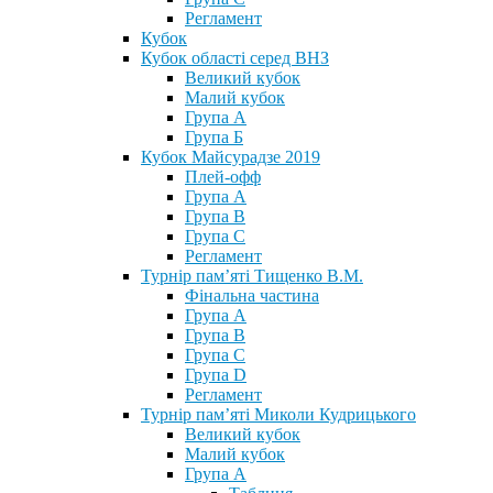
Регламент
Кубок
Кубок області серед ВНЗ
Великий кубок
Малий кубок
Група А
Група Б
Кубок Майсурадзе 2019
Плей-офф
Група А
Група В
Група С
Регламент
Турнір пам’яті Тищенко В.М.
Фінальна частина
Група А
Група В
Група С
Група D
Регламент
Турнір пам’яті Миколи Кудрицького
Великий кубок
Малий кубок
Група А