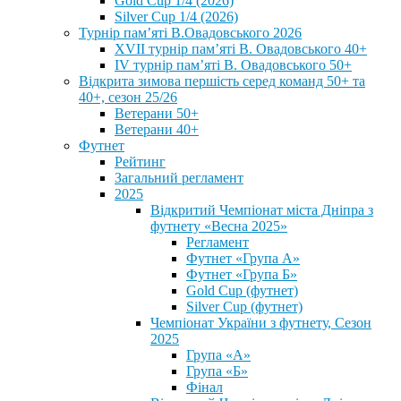
Gold Cup 1/4 (2026)
Silver Cup 1/4 (2026)
Турнір пам’яті В.Овадовського 2026
XVII турнір пам’яті В. Овадовського 40+
IV турнір пам’яті В. Овадовського 50+
Відкрита зимова першість серед команд 50+ та
40+, сезон 25/26
Ветерани 50+
Ветерани 40+
Футнет
Рейтинг
Загальний регламент
2025
Відкритий Чемпіонат міста Дніпра з
футнету «Весна 2025»
Регламент
Футнет «Група А»
Футнет «Група Б»
Gold Cup (футнет)
Silver Cup (футнет)
Чемпіонат України з футнету, Сезон
2025
Група «А»
Група «Б»
Фінал