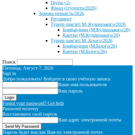
Група «2»
Фінал (студенти/2026)
⁨Зимова першість/2026⁩
Регламент
Турнір пам’яті М. Кудрицького/2026
Бомбардири (М.Кудрицького/26)
Картки (М.Кудрицького/26)
Турнір пам’яті М. Білого/2026
Бомбардири (М.Білого/26)
Картки (М.Білого/26)
Поиск
Пятница, Август 7, 2026
Sign in
Добро пожаловать! Войдите в свою учётную запись
Ваше имя пользователя
Ваш пароль
Forgot your password? Get help
Password recovery
Восстановите свой пароль
Ваш адрес электронной почты
Пароль будет выслан Вам по электронной почте.