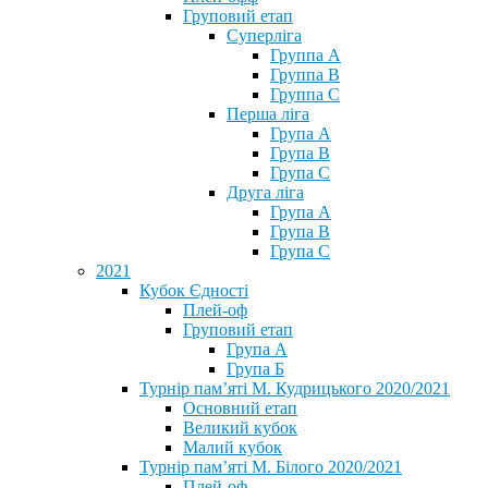
Груповий етап
Суперліга
Группа A
Группа B
Группа C
Перша ліга
Група A
Група B
Група C
Друга ліга
Група A
Група B
Група C
2021
Кубок Єдності
Плей-оф
Груповий етап
Група А
Група Б
Турнір пам’яті М. Кудрицького 2020/2021
Основний етап
Великий кубок
Малий кубок
Турнір пам’яті М. Білого 2020/2021
Плей-оф