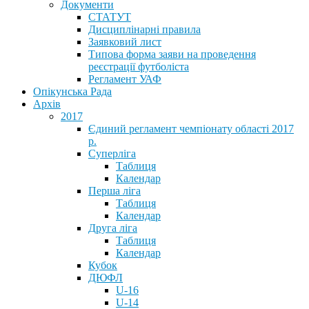
Документи
СТАТУТ
Дисциплінарні правила
Заявковий лист
Типова форма заяви на проведення
реєстрації футболіста
Регламент УАФ
Опікунська Рада
Архів
2017
Єдиний регламент чемпіонату області 2017
р.
Суперліга
Таблиця
Календар
Перша ліга
Таблиця
Календар
Друга ліга
Таблиця
Календар
Кубок
ДЮФЛ
U-16
U-14