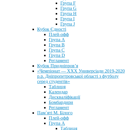
Група F
Група G
Група H
Група I
Група J
Кубок Єдності
Плей-офф
Група А
Група В
Група С
Група D
Регламент
Кубок Придніпров’я
«Чемпіонат — ХХХ Универсіади 2019-2020
р.р. Дніпропетровської області з футболу
серед студентів»
Таблиця
Календар
Дискваліфікації
Бомбардири
Регламент
Пам`яті М. Білого
Плей-офф
Група А
Таблиця