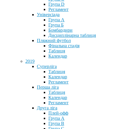
Група D
Регламент
Універсіада
Група А
Група Б
Бомбардири
Дисциплінарна таблиця
Пляжний футбол
Фінальна стадія
Таблиця
Календар
2019
Суперліга
Таблиця
Календар
Регламент
Перша ліга
Таблиця
Календар
Регламент
Друга ліга
Плей-офф
Група А
Група В
Група С