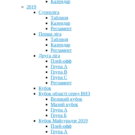
Календар
2019
Суперліга
Таблиця
Календар
Регламент
Перша ліга
Таблиця
Календар
Регламент
Друга ліга
Плей-офф
Група А
Група В
Група С
Регламент
Кубок
Кубок області серед ВНЗ
Великий кубок
Малий кубок
Група А
Група Б
Кубок Майсурадзе 2019
Плей-офф
Група А