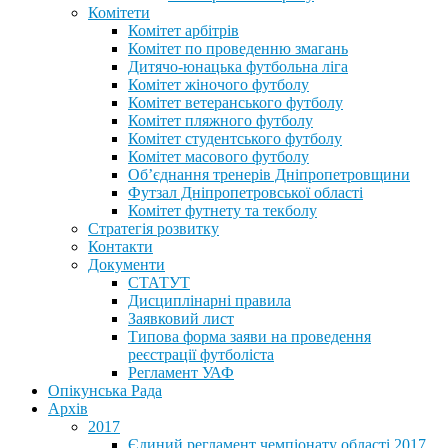
Комітети
Комітет арбітрів
Комітет по проведенню змагань
Дитячо-юнацька футбольна ліга
Комітет жіночого футболу
Комітет ветеранського футболу
Комітет пляжного футболу
Комітет студентського футболу
Комітет масового футболу
Обʼєднання тренерів Дніпропетровщини
Футзал Дніпропетровської області
Комітет футнету та текболу
Стратегія розвитку
Контакти
Документи
СТАТУТ
Дисциплінарні правила
Заявковий лист
Типова форма заяви на проведення
реєстрації футболіста
Регламент УАФ
Опікунська Рада
Архів
2017
Єдиний регламент чемпіонату області 2017