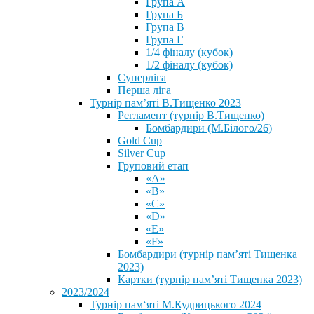
Група А
Група Б
Група В
Група Г
1/4 фіналу (кубок)
1/2 фіналу (кубок)
Суперліга
Перша ліга
Турнір пам’яті В.Тищенко 2023
Регламент (турнір В.Тищенко)
Бомбардири (М.Білого/26)
Gold Cup
Silver Cup
Груповий етап
«А»
«В»
«С»
«D»
«Е»
«F»
Бомбардири (турнір пам’яті Тищенка
2023)
Картки (турнір пам’яті Тищенка 2023)
2023/2024
⁨Турнір пам‘яті М.Кудрицького 2024