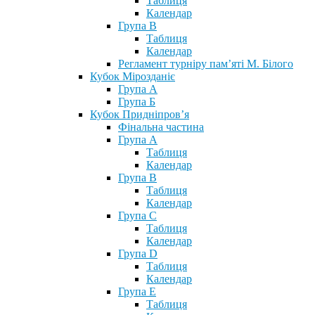
Таблиця
Календар
Група В
Таблиця
Календар
Регламент турніру пам’яті М. Білого
Кубок Мірозданіє
Група А
Група Б
Кубок Придніпров’я
Фінальна частина
Група А
Таблиця
Календар
Група В
Таблиця
Календар
Група С
Таблиця
Календар
Група D
Таблиця
Календар
Група Е
Таблиця