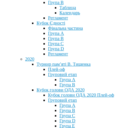
Група В
Таблица
Календарь
Регламент
Кубок Єдності
Фінальна частина
Група А
Група В
Група С
Група D
Регламент
2020
Турнир пам’яті В. Тищенка
Плей-оф
Груповий етап
Група А
Група В
Кубок голови ОДА 2020
Кубок голови ОДА 2020 Плей-оф
Груповий етап
Група A
Група B
Група C
Група D
Група E