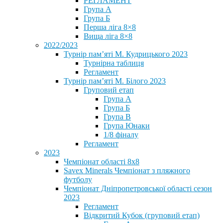
РЕГЛАМЕНТ
Група А
Група Б
Перша ліга 8×8
Вища ліга 8×8
2022/2023
Турнір пам’яті М. Кудрицького 2023
Турнірна таблиця
Регламент
Турнір пам’яті М. Білого 2023
Груповий етап
Група А
Група Б
Група В
Група Юнаки
1/8 фіналу
Регламент
2023
Чемпіонат області 8х8
Savex Minerals Чемпіонат з пляжного
футболу
Чемпіонат Дніпропетровської області сезон
2023
Регламент
Відкритий Кубок (груповий етап)