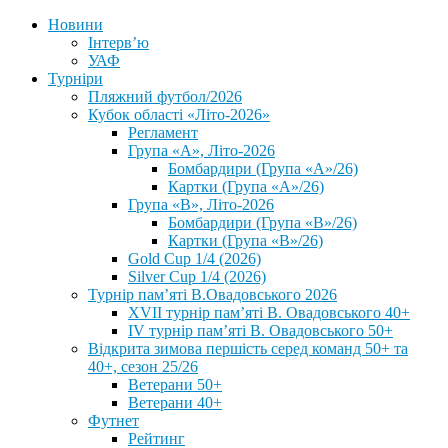
Новини
Інтерв’ю
УАФ
Турніри
Пляжний футбол/2026
Кубок області «Літо-2026»
Регламент
Група «А», Літо-2026
Бомбардири (Група «А»/26)
Картки (Група «А»/26)
Група «В», Літо-2026
Бомбардири (Група «В»/26)
Картки (Група «В»/26)
Gold Cup 1/4 (2026)
Silver Cup 1/4 (2026)
Турнір пам’яті В.Овадовського 2026
XVII турнір пам’яті В. Овадовського 40+
IV турнір пам’яті В. Овадовського 50+
Відкрита зимова першість серед команд 50+ та
40+, сезон 25/26
Ветерани 50+
Ветерани 40+
Футнет
Рейтинг