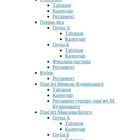
Таблиця
Календар
Регламент
Перша ліга
Група А
Таблиця
Календар
Група Б
Таблиця
Календар
Фінальна частина
Регламент
Кубок
Регламент
Пам`яті Миколи Кудрицького
Таблиця
Календар
Регламент турніру пам’яті М.
Кудрицького
Пам`яті Максима Білого
Група А
Таблиця
Календар
Група Б