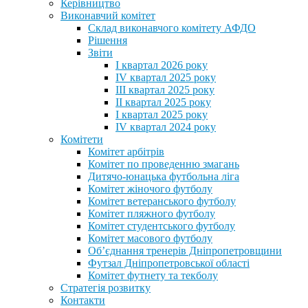
Керівництво
Виконавчий комітет
Склад виконавчого комітету АФДО
Рішення
Звіти
I квартал 2026 року
IV квартал 2025 року
III квартал 2025 року
II квартал 2025 року
I квартал 2025 року
IV квартал 2024 року
Комітети
Комітет арбітрів
Комітет по проведенню змагань
Дитячо-юнацька футбольна ліга
Комітет жіночого футболу
Комітет ветеранського футболу
Комітет пляжного футболу
Комітет студентського футболу
Комітет масового футболу
Обʼєднання тренерів Дніпропетровщини
Футзал Дніпропетровської області
Комітет футнету та текболу
Стратегія розвитку
Контакти