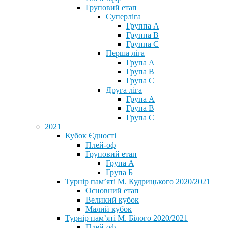
Груповий етап
Суперліга
Группа A
Группа B
Группа C
Перша ліга
Група A
Група B
Група C
Друга ліга
Група A
Група B
Група C
2021
Кубок Єдності
Плей-оф
Груповий етап
Група А
Група Б
Турнір пам’яті М. Кудрицького 2020/2021
Основний етап
Великий кубок
Малий кубок
Турнір пам’яті М. Білого 2020/2021
Плей-оф