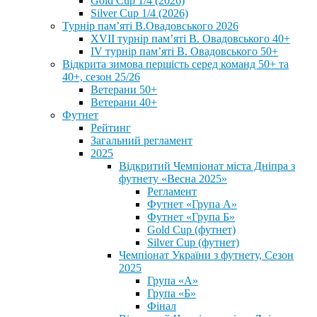
Gold Cup 1/4 (2026)
Silver Cup 1/4 (2026)
Турнір пам’яті В.Овадовського 2026
XVII турнір пам’яті В. Овадовського 40+
IV турнір пам’яті В. Овадовського 50+
Відкрита зимова першість серед команд 50+ та
40+, сезон 25/26
Ветерани 50+
Ветерани 40+
Футнет
Рейтинг
Загальний регламент
2025
Відкритий Чемпіонат міста Дніпра з
футнету «Весна 2025»
Регламент
Футнет «Група А»
Футнет «Група Б»
Gold Cup (футнет)
Silver Cup (футнет)
Чемпіонат України з футнету, Сезон
2025
Група «А»
Група «Б»
Фінал