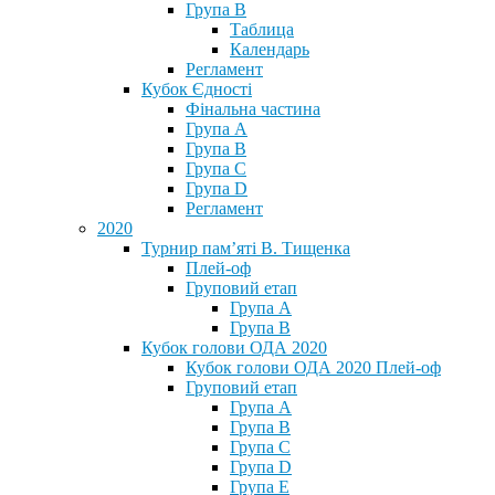
Група В
Таблица
Календарь
Регламент
Кубок Єдності
Фінальна частина
Група А
Група В
Група С
Група D
Регламент
2020
Турнир пам’яті В. Тищенка
Плей-оф
Груповий етап
Група А
Група В
Кубок голови ОДА 2020
Кубок голови ОДА 2020 Плей-оф
Груповий етап
Група A
Група B
Група C
Група D
Група E