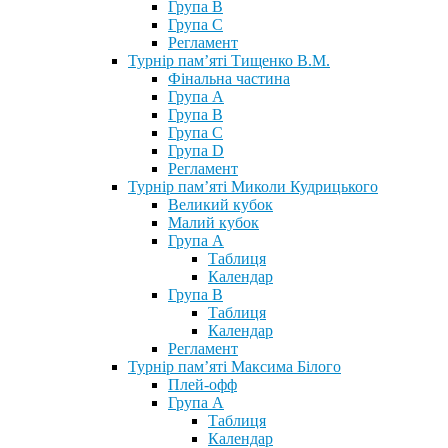
Група В
Група С
Регламент
Турнір пам’яті Тищенко В.М.
Фінальна частина
Група А
Група В
Група С
Група D
Регламент
Турнір пам’яті Миколи Кудрицького
Великий кубок
Малий кубок
Група А
Таблиця
Календар
Група В
Таблиця
Календар
Регламент
Турнір пам’яті Максима Білого
Плей-офф
Група А
Таблиця
Календар