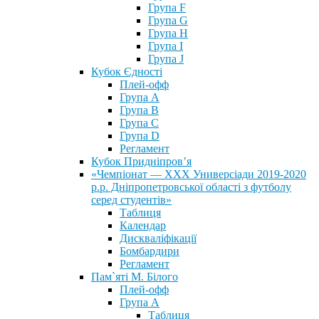
Група F
Група G
Група H
Група I
Група J
Кубок Єдності
Плей-офф
Група А
Група В
Група С
Група D
Регламент
Кубок Придніпров’я
«Чемпіонат — ХХХ Универсіади 2019-2020
р.р. Дніпропетровської області з футболу
серед студентів»
Таблиця
Календар
Дискваліфікації
Бомбардири
Регламент
Пам`яті М. Білого
Плей-офф
Група А
Таблиця