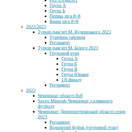
РЕГЛАМЕНТ
Група А
Група Б
Перша ліга 8×8
Вища ліга 8×8
2022/2023
Турнір пам’яті М. Кудрицького 2023
Турнірна таблиця
Регламент
Турнір пам’яті М. Білого 2023
Груповий етап
Група А
Група Б
Група В
Група Юнаки
1/8 фіналу
Регламент
2023
Чемпіонат області 8х8
Savex Minerals Чемпіонат з пляжного
футболу
Чемпіонат Дніпропетровської області сезон
2023
Регламент
Відкритий Кубок (груповий етап)