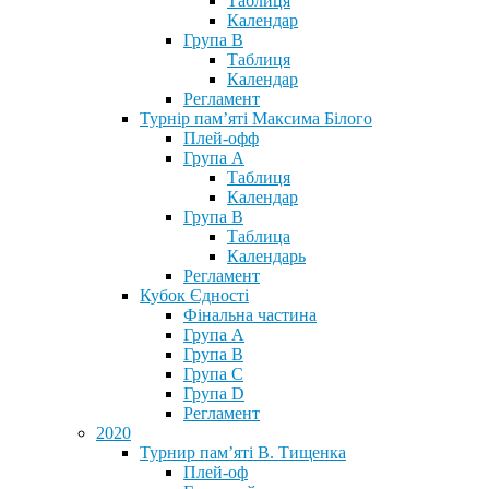
Таблиця
Календар
Група В
Таблиця
Календар
Регламент
Турнір пам’яті Максима Білого
Плей-офф
Група А
Таблиця
Календар
Група В
Таблица
Календарь
Регламент
Кубок Єдності
Фінальна частина
Група А
Група В
Група С
Група D
Регламент
2020
Турнир пам’яті В. Тищенка
Плей-оф