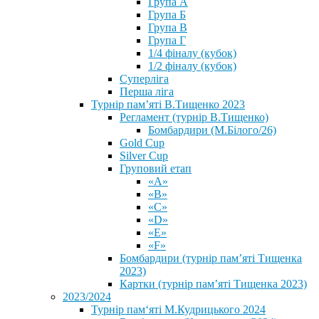
Група А
Група Б
Група В
Група Г
1/4 фіналу (кубок)
1/2 фіналу (кубок)
Суперліга
Перша ліга
Турнір пам’яті В.Тищенко 2023
Регламент (турнір В.Тищенко)
Бомбардири (М.Білого/26)
Gold Cup
Silver Cup
Груповий етап
«А»
«В»
«С»
«D»
«Е»
«F»
Бомбардири (турнір пам’яті Тищенка
2023)
Картки (турнір пам’яті Тищенка 2023)
2023/2024
⁨Турнір пам‘яті М.Кудрицького 2024