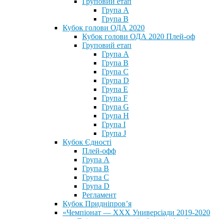
Груповий етап
Група А
Група В
Кубок голови ОДА 2020
Кубок голови ОДА 2020 Плей-оф
Груповий етап
Група A
Група B
Група C
Група D
Група E
Група F
Група G
Група H
Група I
Група J
Кубок Єдності
Плей-офф
Група А
Група В
Група С
Група D
Регламент
Кубок Придніпров’я
«Чемпіонат — ХХХ Универсіади 2019-2020