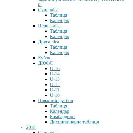
р.
Суперліга
Таблиця
Календар
Перша ліга
Таблиця
Календар
Друга ліга
Таблиця
Календар
Кубок
ДЮФЛ
U-16
U-14
U-13
U-12
U-11
U-10
Пляжний футбол
Таблиця
Календар
Бомбардири
Дисциплінарна таблиця
2018
Суперліга