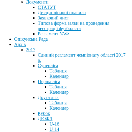
Документи
СТАТУТ
Дисциплінарні правила
Заявковий лист
Типова форма заяви на проведення
реєстрації футболіста
Регламент УАФ
Опікунська Рада
Архів
2017
Єдиний регламент чемпіонату області 2017
р.
Суперліга
Таблиця
Календар
Перша ліга
Таблиця
Календар
Друга ліга
Таблиця
Календар
Кубок
ДЮФЛ
U-16
U-14