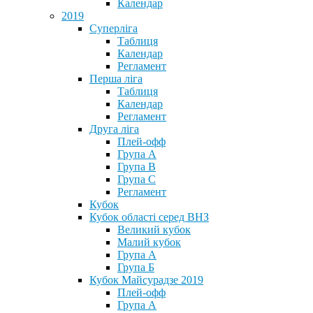
Календар
2019
Суперліга
Таблиця
Календар
Регламент
Перша ліга
Таблиця
Календар
Регламент
Друга ліга
Плей-офф
Група А
Група В
Група С
Регламент
Кубок
Кубок області серед ВНЗ
Великий кубок
Малий кубок
Група А
Група Б
Кубок Майсурадзе 2019
Плей-офф
Група А