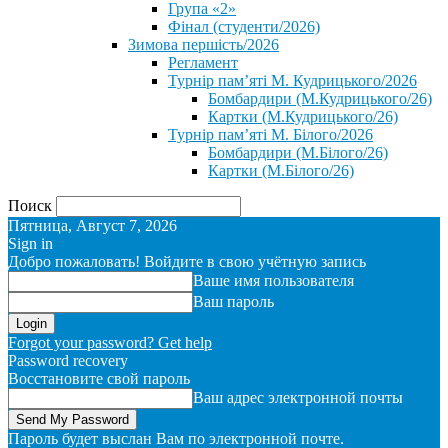
Група «2»
Фінал (студенти/2026)
⁨Зимова першість/2026⁩
Регламент
Турнір пам’яті М. Кудрицького/2026
Бомбардири (М.Кудрицького/26)
Картки (М.Кудрицького/26)
Турнір пам’яті М. Білого/2026
Бомбардири (М.Білого/26)
Картки (М.Білого/26)
Поиск
Пятница, Август 7, 2026
Sign in
Добро пожаловать! Войдите в свою учётную запись
Ваше имя пользователя
Ваш пароль
Forgot your password? Get help
Password recovery
Восстановите свой пароль
Ваш адрес электронной почты
Пароль будет выслан Вам по электронной почте.