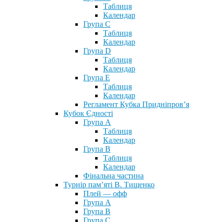
Таблиця
Календар
Група С
Таблиця
Календар
Група D
Таблиця
Календар
Група Е
Таблиця
Календар
Регламент Кубка Придніпров’я
Кубок Єдності
Група А
Таблиця
Календар
Група В
Таблиця
Календар
Фінальна частина
Турнір пам’яті В. Тищенко
Плей — офф
Група А
Група B
Група С