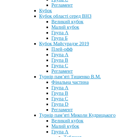
Регламент
Кубок
Кубок області серед ВНЗ
Великий кубок
Малий кубок
Група А
Група Б
Кубок Майсурадзе 2019
Плей-офф
Група А
Група В
Група С
Регламент
Турнір пам’яті Тищенко В.М.
Фінальна частина
Група А
Група В
Група С
Група D
Регламент
Турнір пам’яті Миколи Кудрицького
Великий кубок
Малий кубок
Група А