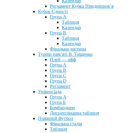
Календар
Регламент Кубка Придніпров’я
Кубок Єдності
Група А
Таблиця
Календар
Група В
Таблиця
Календар
Фінальна частина
Турнір пам’яті В. Тищенко
Плей — офф
Група А
Група B
Група С
Група D
Регламент
Універсіада
Група А
Група Б
Бомбардири
Дисциплінарна таблиця
Пляжний футбол
Фінальна стадія
Таблиця