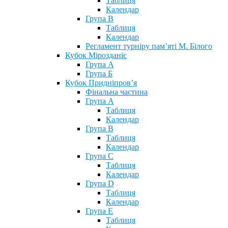
Таблиця
Календар
Група В
Таблиця
Календар
Регламент турніру пам’яті М. Білого
Кубок Мірозданіє
Група А
Група Б
Кубок Придніпров’я
Фінальна частина
Група А
Таблиця
Календар
Група В
Таблиця
Календар
Група С
Таблиця
Календар
Група D
Таблиця
Календар
Група Е
Таблиця