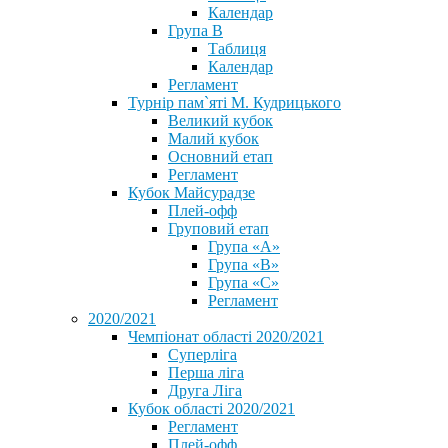
Календар
Група В
Таблиця
Календар
Регламент
Турнір пам`яті М. Кудрицького
Великий кубок
Малий кубок
Основний етап
Регламент
Кубок Майсурадзе
Плей-офф
Груповий етап
Група «А»
Група «B»
Група «C»
Регламент
2020/2021
Чемпіонат області 2020/2021
Суперліга
Перша ліга
Друга Ліга
Кубок області 2020/2021
Регламент
Плей-офф