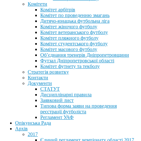
Комітети
Комітет арбітрів
Комітет по проведенню змагань
Дитячо-юнацька футбольна ліга
Комітет жіночого футболу
Комітет ветеранського футболу
Комітет пляжного футболу
Комітет студентського футболу
Комітет масового футболу
Обʼєднання тренерів Дніпропетровщини
Футзал Дніпропетровської області
Комітет футнету та текболу
Стратегія розвитку
Контакти
Документи
СТАТУТ
Дисциплінарні правила
Заявковий лист
Типова форма заяви на проведення
реєстрації футболіста
Регламент УАФ
Опікунська Рада
Архів
2017
Єдиний регламент чемпіонату області 2017