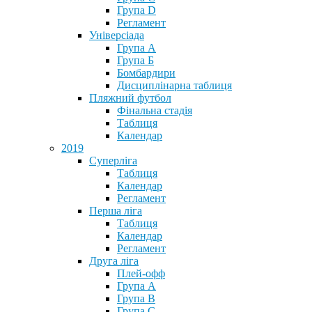
Група D
Регламент
Універсіада
Група А
Група Б
Бомбардири
Дисциплінарна таблиця
Пляжний футбол
Фінальна стадія
Таблиця
Календар
2019
Суперліга
Таблиця
Календар
Регламент
Перша ліга
Таблиця
Календар
Регламент
Друга ліга
Плей-офф
Група А
Група В
Група С