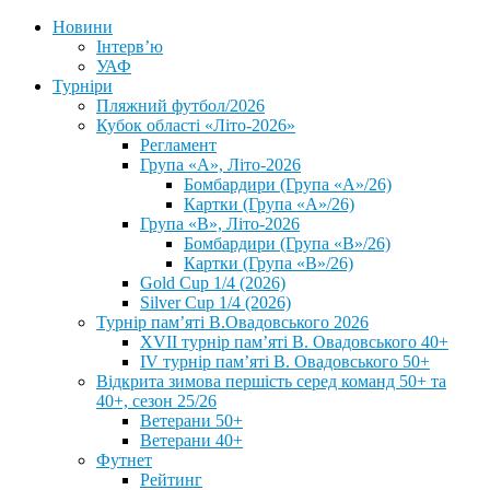
Новини
Інтерв’ю
УАФ
Турніри
Пляжний футбол/2026
Кубок області «Літо-2026»
Регламент
Група «А», Літо-2026
Бомбардири (Група «А»/26)
Картки (Група «А»/26)
Група «В», Літо-2026
Бомбардири (Група «В»/26)
Картки (Група «В»/26)
Gold Cup 1/4 (2026)
Silver Cup 1/4 (2026)
Турнір пам’яті В.Овадовського 2026
XVII турнір пам’яті В. Овадовського 40+
IV турнір пам’яті В. Овадовського 50+
Відкрита зимова першість серед команд 50+ та
40+, сезон 25/26
Ветерани 50+
Ветерани 40+
Футнет
Рейтинг