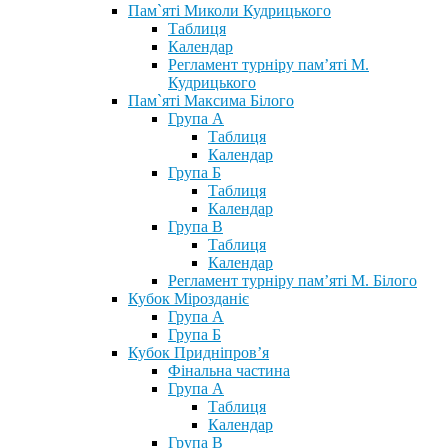
Пам`яті Миколи Кудрицького
Таблиця
Календар
Регламент турніру пам’яті М.
Кудрицького
Пам`яті Максима Білого
Група А
Таблиця
Календар
Група Б
Таблиця
Календар
Група В
Таблиця
Календар
Регламент турніру пам’яті М. Білого
Кубок Мірозданіє
Група А
Група Б
Кубок Придніпров’я
Фінальна частина
Група А
Таблиця
Календар
Група В