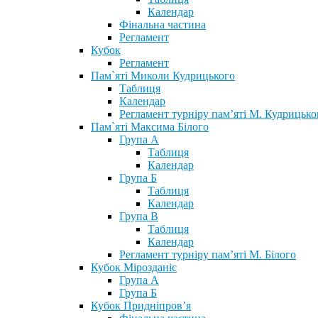
Календар
Фінальна частина
Регламент
Кубок
Регламент
Пам`яті Миколи Кудрицького
Таблиця
Календар
Регламент турніру пам’яті М. Кудрицько
Пам`яті Максима Білого
Група А
Таблиця
Календар
Група Б
Таблиця
Календар
Група В
Таблиця
Календар
Регламент турніру пам’яті М. Білого
Кубок Мірозданіє
Група А
Група Б
Кубок Придніпров’я