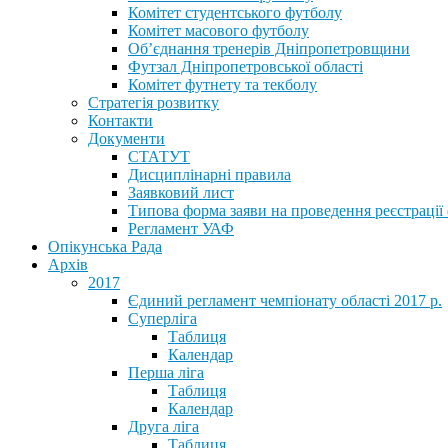
Комітет студентського футболу
Комітет масового футболу
Обʼєднання тренерів Дніпропетровщини
Футзал Дніпропетровської області
Комітет футнету та текболу
Стратегія розвитку
Контакти
Документи
СТАТУТ
Дисциплінарні правила
Заявковий лист
Типова форма заяви на проведення реєстрації
Регламент УАФ
Опікунська Рада
Архів
2017
Єдиний регламент чемпіонату області 2017 р.
Суперліга
Таблиця
Календар
Перша ліга
Таблиця
Календар
Друга ліга
Таблиця