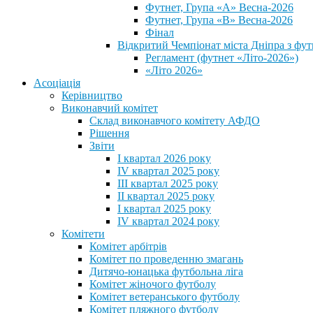
Футнет, Група «А» Весна-2026
Футнет, Група «В» Весна-2026
Фінал
Відкритий Чемпіонат міста Дніпра з фут
Регламент (футнет «Літо-2026»)
«Літо 2026»
Асоціація
Керівництво
Виконавчий комітет
Склад виконавчого комітету АФДО
Рішення
Звіти
I квартал 2026 року
IV квартал 2025 року
III квартал 2025 року
II квартал 2025 року
I квартал 2025 року
IV квартал 2024 року
Комітети
Комітет арбітрів
Комітет по проведенню змагань
Дитячо-юнацька футбольна ліга
Комітет жіночого футболу
Комітет ветеранського футболу
Комітет пляжного футболу