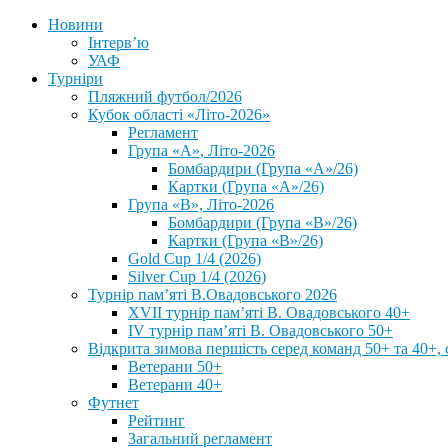
Новини
Інтерв’ю
УАФ
Турніри
Пляжний футбол/2026
Кубок області «Літо-2026»
Регламент
Група «А», Літо-2026
Бомбардири (Група «А»/26)
Картки (Група «А»/26)
Група «В», Літо-2026
Бомбардири (Група «В»/26)
Картки (Група «В»/26)
Gold Cup 1/4 (2026)
Silver Cup 1/4 (2026)
Турнір пам’яті В.Овадовського 2026
XVII турнір пам’яті В. Овадовського 40+
IV турнір пам’яті В. Овадовського 50+
Відкрита зимова першість серед команд 50+ та 40+, 
Ветерани 50+
Ветерани 40+
Футнет
Рейтинг
Загальний регламент