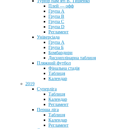
Турнір пам’яті В. Тищенко
Плей — офф
Група А
Група B
Група С
Група D
Регламент
Універсіада
Група А
Група Б
Бомбардири
Дисциплінарна таблиця
Пляжний футбол
Фінальна стадія
Таблиця
Календар
2019
Суперліга
Таблиця
Календар
Регламент
Перша ліга
Таблиця
Календар
Регламент