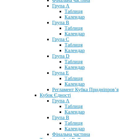
Фінальна частина
Група А
Таблиця
Календар
Група В
Таблиця
Календар
Група С
Таблиця
Календар
Група D
Таблиця
Календар
Група Е
Таблиця
Календар
Регламент Кубка Придніпров’я
Кубок Єдності
Група А
Таблиця
Календар
Група В
Таблиця
Календар
Фінальна частина