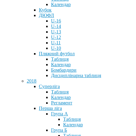
Календар
Кубок
ДЮФЛ
U-16
U-14
U-13
U-12
U-11
U-10
Пляжний футбол
Таблиця
Календар
Бомбардири
Дисциплінарна таблиця
2018
Суперліга
Таблиця
Календар
Регламент
Перша ліга
Група А
Таблиця
Календар
Група Б
Таблиця