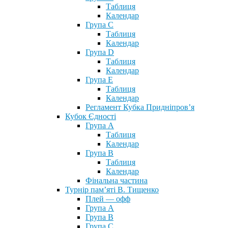
Таблиця
Календар
Група С
Таблиця
Календар
Група D
Таблиця
Календар
Група Е
Таблиця
Календар
Регламент Кубка Придніпров’я
Кубок Єдності
Група А
Таблиця
Календар
Група В
Таблиця
Календар
Фінальна частина
Турнір пам’яті В. Тищенко
Плей — офф
Група А
Група B
Група С