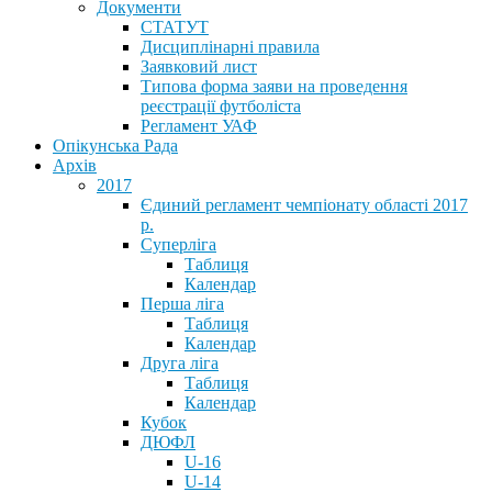
Документи
СТАТУТ
Дисциплінарні правила
Заявковий лист
Типова форма заяви на проведення
реєстрації футболіста
Регламент УАФ
Опікунська Рада
Архів
2017
Єдиний регламент чемпіонату області 2017
р.
Суперліга
Таблиця
Календар
Перша ліга
Таблиця
Календар
Друга ліга
Таблиця
Календар
Кубок
ДЮФЛ
U-16
U-14