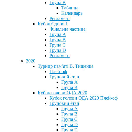
Група В
Таблица
Календарь
Регламент
Кубок Єдності
Фінальна частина
Група А
Група В
Група С
Група D
Регламент
2020
Турнир пам’яті В. Тищенка
Плей-оф
Груповий етап
Група А
Група В
Кубок голови ОДА 2020
Кубок голови ОДА 2020 Плей-оф
Груповий етап
Група A
Група B
Група C
Група D
Група E