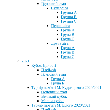
Груповий етап
Суперліга
Группа A
Группа B
Группа C
Перша ліга
Група A
Група B
Група C
Друга ліга
Група A
Група B
Група C
2021
Кубок Єдності
Плей-оф
Груповий етап
Група А
Група Б
Турнір пам’яті М. Кудрицького 2020/2021
Основний етап
Великий кубок
Малий кубок
Турнір пам’яті М. Білого 2020/2021
Плей-оф