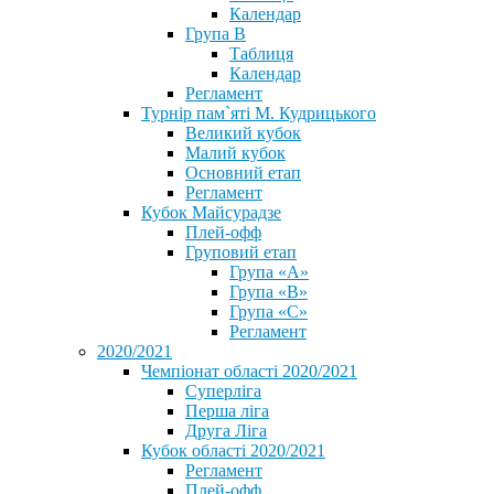
Календар
Група В
Таблиця
Календар
Регламент
Турнір пам`яті М. Кудрицького
Великий кубок
Малий кубок
Основний етап
Регламент
Кубок Майсурадзе
Плей-офф
Груповий етап
Група «А»
Група «B»
Група «C»
Регламент
2020/2021
Чемпіонат області 2020/2021
Суперліга
Перша ліга
Друга Ліга
Кубок області 2020/2021
Регламент
Плей-офф