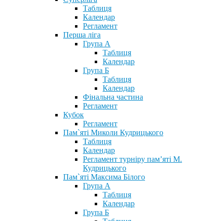
Таблиця
Календар
Регламент
Перша ліга
Група А
Таблиця
Календар
Група Б
Таблиця
Календар
Фінальна частина
Регламент
Кубок
Регламент
Пам`яті Миколи Кудрицького
Таблиця
Календар
Регламент турніру пам’яті М.
Кудрицького
Пам`яті Максима Білого
Група А
Таблиця
Календар
Група Б