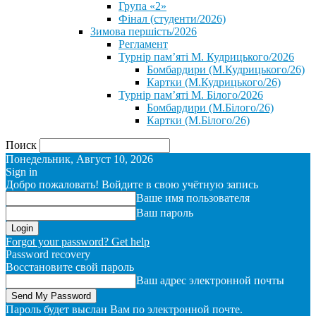
Група «2»
Фінал (студенти/2026)
⁨Зимова першість/2026⁩
Регламент
Турнір пам’яті М. Кудрицького/2026
Бомбардири (М.Кудрицького/26)
Картки (М.Кудрицького/26)
Турнір пам’яті М. Білого/2026
Бомбардири (М.Білого/26)
Картки (М.Білого/26)
Поиск
Понедельник, Август 10, 2026
Sign in
Добро пожаловать! Войдите в свою учётную запись
Ваше имя пользователя
Ваш пароль
Forgot your password? Get help
Password recovery
Восстановите свой пароль
Ваш адрес электронной почты
Пароль будет выслан Вам по электронной почте.