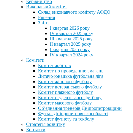
Керівництво
Виконавчий комітет
Склад виконавчого комітету АФДО
Рішення
Звіти
I квартал 2026 року
IV квартал 2025 року
III квартал 2025 року
II квартал 2025 року
I квартал 2025 року
IV квартал 2024 року
Комітети
Комітет арбітрів
Комітет по проведенню змагань
Дитячо-юнацька футбольна ліга
Комітет жіночого футболу
Комітет ветеранського футболу
Комітет пляжного футболу
Комітет студентського футболу
Комітет масового футболу
Обʼєднання тренерів Дніпропетровщини
Футзал Дніпропетровської області
Комітет футнету та текболу
Стратегія розвитку
Контакти