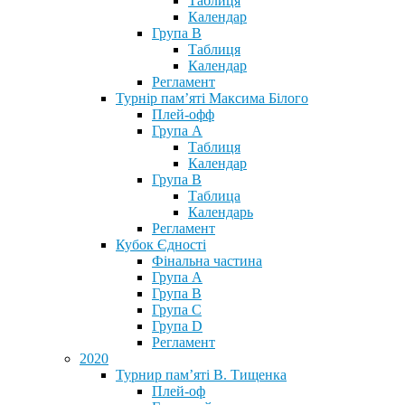
Таблиця
Календар
Група В
Таблиця
Календар
Регламент
Турнір пам’яті Максима Білого
Плей-офф
Група А
Таблиця
Календар
Група В
Таблица
Календарь
Регламент
Кубок Єдності
Фінальна частина
Група А
Група В
Група С
Група D
Регламент
2020
Турнир пам’яті В. Тищенка
Плей-оф