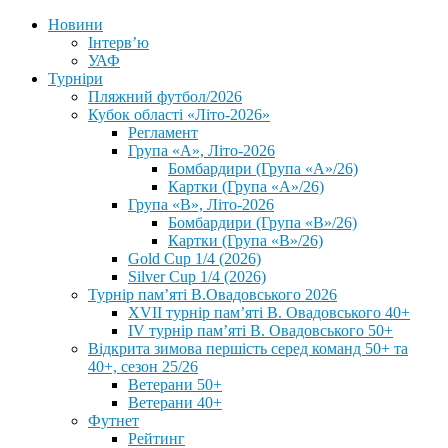
Новини
Інтерв’ю
УАФ
Турніри
Пляжний футбол/2026
Кубок області «Літо-2026»
Регламент
Група «А», Літо-2026
Бомбардири (Група «А»/26)
Картки (Група «А»/26)
Група «В», Літо-2026
Бомбардири (Група «В»/26)
Картки (Група «В»/26)
Gold Cup 1/4 (2026)
Silver Cup 1/4 (2026)
Турнір пам’яті В.Овадовського 2026
XVII турнір пам’яті В. Овадовського 40+
IV турнір пам’яті В. Овадовського 50+
Відкрита зимова першість серед команд 50+ та
40+, сезон 25/26
Ветерани 50+
Ветерани 40+
Футнет
Рейтинг