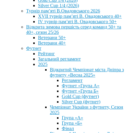
Gold Cup 1/4 (2026)
Silver Cup 1/4 (2026)
Турнір пам’яті В.Овадовського 2026
XVII турнір пам’яті В. Овадовського 40+
IV турнір пам’яті В. Овадовського 50+
Відкрита зимова першість серед команд 50+ та
40+, сезон 25/26
Ветерани 50+
Ветерани 40+
Футнет
Рейтинг
Загальний регламент
2025
Відкритий Чемпіонат міста Дніпра з
футнету «Весна 2025»
Регламент
Футнет «Група А»
Футнет «Група Б»
Gold Cup (футнет)
Silver Cup (футнет)
Чемпіонат України з футнету, Сезон
2025
Група «А»
Група «Б»
Фінал