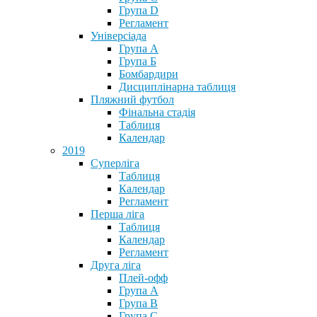
Група D
Регламент
Універсіада
Група А
Група Б
Бомбардири
Дисциплінарна таблиця
Пляжний футбол
Фінальна стадія
Таблиця
Календар
2019
Суперліга
Таблиця
Календар
Регламент
Перша ліга
Таблиця
Календар
Регламент
Друга ліга
Плей-офф
Група А
Група В
Група С