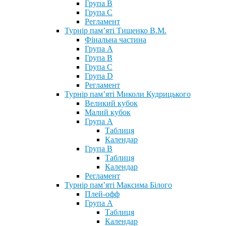
Група В
Група С
Регламент
Турнір пам’яті Тищенко В.М.
Фінальна частина
Група А
Група В
Група С
Група D
Регламент
Турнір пам’яті Миколи Кудрицького
Великий кубок
Малий кубок
Група А
Таблиця
Календар
Група В
Таблиця
Календар
Регламент
Турнір пам’яті Максима Білого
Плей-офф
Група А
Таблиця
Календар