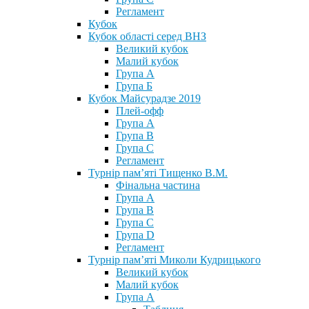
Регламент
Кубок
Кубок області серед ВНЗ
Великий кубок
Малий кубок
Група А
Група Б
Кубок Майсурадзе 2019
Плей-офф
Група А
Група В
Група С
Регламент
Турнір пам’яті Тищенко В.М.
Фінальна частина
Група А
Група В
Група С
Група D
Регламент
Турнір пам’яті Миколи Кудрицького
Великий кубок
Малий кубок
Група А