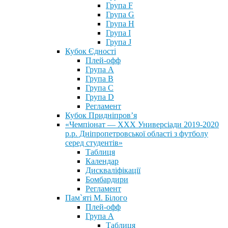
Група F
Група G
Група H
Група I
Група J
Кубок Єдності
Плей-офф
Група А
Група В
Група С
Група D
Регламент
Кубок Придніпров’я
«Чемпіонат — ХХХ Универсіади 2019-2020
р.р. Дніпропетровської області з футболу
серед студентів»
Таблиця
Календар
Дискваліфікації
Бомбардири
Регламент
Пам`яті М. Білого
Плей-офф
Група А
Таблиця