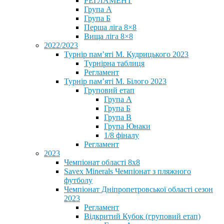
РЕГЛАМЕНТ
Група А
Група Б
Перша ліга 8×8
Вища ліга 8×8
2022/2023
Турнір пам’яті М. Кудрицького 2023
Турнірна таблиця
Регламент
Турнір пам’яті М. Білого 2023
Груповий етап
Група А
Група Б
Група В
Група Юнаки
1/8 фіналу
Регламент
2023
Чемпіонат області 8х8
Savex Minerals Чемпіонат з пляжного
футболу
Чемпіонат Дніпропетровської області сезон
2023
Регламент
Відкритий Кубок (груповий етап)