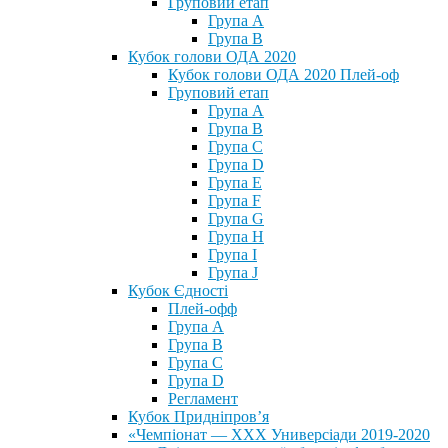
Груповий етап
Група А
Група В
Кубок голови ОДА 2020
Кубок голови ОДА 2020 Плей-оф
Груповий етап
Група A
Група B
Група C
Група D
Група E
Група F
Група G
Група H
Група I
Група J
Кубок Єдності
Плей-офф
Група А
Група В
Група С
Група D
Регламент
Кубок Придніпров’я
«Чемпіонат — ХХХ Универсіади 2019-2020