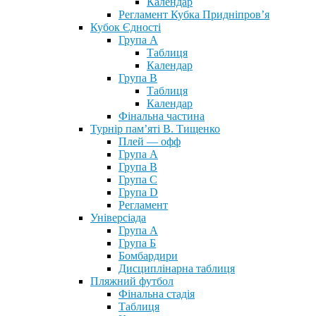
Календар
Регламент Кубка Придніпров’я
Кубок Єдності
Група А
Таблиця
Календар
Група В
Таблиця
Календар
Фінальна частина
Турнір пам’яті В. Тищенко
Плей — офф
Група А
Група B
Група С
Група D
Регламент
Універсіада
Група А
Група Б
Бомбардири
Дисциплінарна таблиця
Пляжний футбол
Фінальна стадія
Таблиця