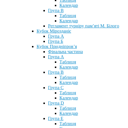
Таблиця
Календар
Група В
Таблиця
Календар
Регламент турніру пам’яті М. Білого
Кубок Мірозданіє
Група А
Група Б
Кубок Придніпров’я
Фінальна частина
Група А
Таблиця
Календар
Група В
Таблиця
Календар
Група С
Таблиця
Календар
Група D
Таблиця
Календар
Група Е
Таблиця