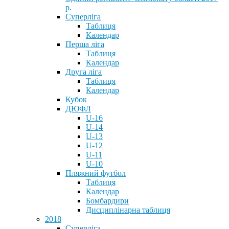
р.
Суперліга
Таблиця
Календар
Перша ліга
Таблиця
Календар
Друга ліга
Таблиця
Календар
Кубок
ДЮФЛ
U-16
U-14
U-13
U-12
U-11
U-10
Пляжний футбол
Таблиця
Календар
Бомбардири
Дисциплінарна таблиця
2018
Суперліга