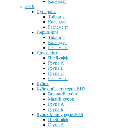
Календар
2019
Суперліга
Таблиця
Календар
Регламент
Перша ліга
Таблиця
Календар
Регламент
Друга ліга
Плей-офф
Група А
Група В
Група С
Регламент
Кубок
Кубок області серед ВНЗ
Великий кубок
Малий кубок
Група А
Група Б
Кубок Майсурадзе 2019
Плей-офф
Група А