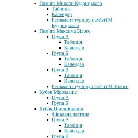
Пам`яті Миколи Кудрицького
Таблиця
Календар
Регламент турніру пам’яті М.
Кудрицького
Пам`яті Максима Білого
Група А
Таблиця
Календар
Група Б
Таблиця
Календар
Група В
Таблиця
Календар
Регламент турніру пам’яті М. Білого
Кубок Мірозданіє
Група А
Група Б
Кубок Придніпров’я
Фінальна частина
Група А
Таблиця
Календар
Група В