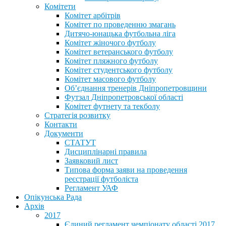
Комітети
Комітет арбітрів
Комітет по проведенню змагань
Дитячо-юнацька футбольна ліга
Комітет жіночого футболу
Комітет ветеранського футболу
Комітет пляжного футболу
Комітет студентського футболу
Комітет масового футболу
Обʼєднання тренерів Дніпропетровщини
Футзал Дніпропетровської області
Комітет футнету та текболу
Стратегія розвитку
Контакти
Документи
СТАТУТ
Дисциплінарні правила
Заявковий лист
Типова форма заяви на проведення
реєстрації футболіста
Регламент УАФ
Опікунська Рада
Архів
2017
Єдиний регламент чемпіонату області 2017