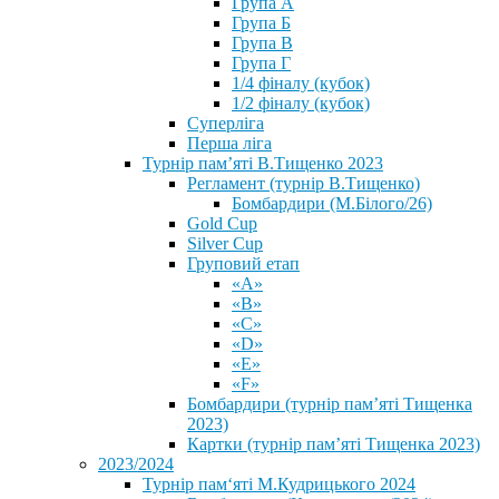
Група А
Група Б
Група В
Група Г
1/4 фіналу (кубок)
1/2 фіналу (кубок)
Суперліга
Перша ліга
Турнір пам’яті В.Тищенко 2023
Регламент (турнір В.Тищенко)
Бомбардири (М.Білого/26)
Gold Cup
Silver Cup
Груповий етап
«А»
«В»
«С»
«D»
«Е»
«F»
Бомбардири (турнір пам’яті Тищенка
2023)
Картки (турнір пам’яті Тищенка 2023)
2023/2024
⁨Турнір пам‘яті М.Кудрицького 2024