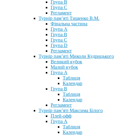
Група В
Група С
Регламент
Турнір пам’яті Тищенко В.М.
Фінальна частина
Група А
Група В
Група С
Група D
Регламент
Турнір пам’яті Миколи Кудрицького
Великий кубок
Малий кубок
Група А
Таблиця
Календар
Група В
Таблиця
Календар
Регламент
Турнір пам’яті Максима Білого
Плей-офф
Група А
Таблиця
Календар