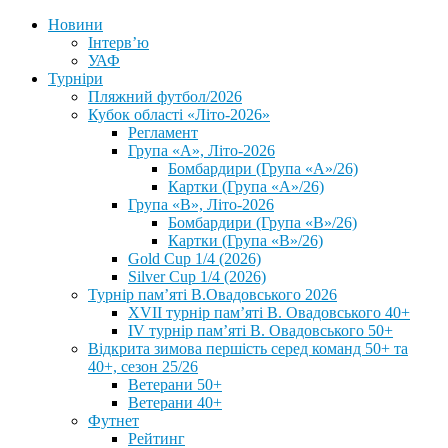
Новини
Інтерв’ю
УАФ
Турніри
Пляжний футбол/2026
Кубок області «Літо-2026»
Регламент
Група «А», Літо-2026
Бомбардири (Група «А»/26)
Картки (Група «А»/26)
Група «В», Літо-2026
Бомбардири (Група «В»/26)
Картки (Група «В»/26)
Gold Cup 1/4 (2026)
Silver Cup 1/4 (2026)
Турнір пам’яті В.Овадовського 2026
XVII турнір пам’яті В. Овадовського 40+
IV турнір пам’яті В. Овадовського 50+
Відкрита зимова першість серед команд 50+ та
40+, сезон 25/26
Ветерани 50+
Ветерани 40+
Футнет
Рейтинг