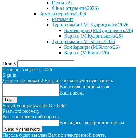
Група «2»
Фінал (студенти/2026)
⁨Зимова першість/2026⁩
Регламент
Турнір пам’яті М. Кудрицького/2026
Бомбардири (М.Кудрицького/26)
Картки (М.Кудрицького/26)
Турнір пам’яті М. Білого/2026
Бомбардири (М.Білого/26)
Картки (М.Білого/26)
Поиск
Четверг, Август 6, 2026
Sign in
Добро пожаловать! Войдите в свою учётную запись
Ваше имя пользователя
Ваш пароль
Forgot your password? Get help
Password recovery
Восстановите свой пароль
Ваш адрес электронной почты
Пароль будет выслан Вам по электронной почте.