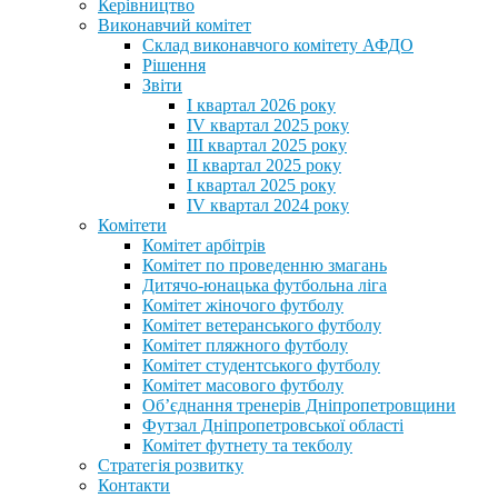
Керівництво
Виконавчий комітет
Склад виконавчого комітету АФДО
Рішення
Звіти
I квартал 2026 року
IV квартал 2025 року
III квартал 2025 року
II квартал 2025 року
I квартал 2025 року
IV квартал 2024 року
Комітети
Комітет арбітрів
Комітет по проведенню змагань
Дитячо-юнацька футбольна ліга
Комітет жіночого футболу
Комітет ветеранського футболу
Комітет пляжного футболу
Комітет студентського футболу
Комітет масового футболу
Обʼєднання тренерів Дніпропетровщини
Футзал Дніпропетровської області
Комітет футнету та текболу
Стратегія розвитку
Контакти