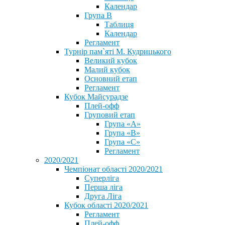
Календар
Група В
Таблиця
Календар
Регламент
Турнір пам`яті М. Кудрицького
Великий кубок
Малий кубок
Основний етап
Регламент
Кубок Майсурадзе
Плей-офф
Груповий етап
Група «А»
Група «B»
Група «C»
Регламент
2020/2021
Чемпіонат області 2020/2021
Суперліга
Перша ліга
Друга Ліга
Кубок області 2020/2021
Регламент
Плей-офф