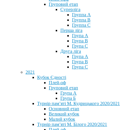
Груповий етап
Суперліга
Группа A
Группа B
Группа C
Перша ліга
Група A
Група B
Група C
Друга ліга
Група A
Група B
Група C
2021
Кубок Єдності
Плей-оф
Груповий етап
Група А
Група Б
Турнір пам’яті М. Кудрицького 2020/2021
Основний етап
Великий кубок
Малий кубок
Турнір пам’яті М. Білого 2020/2021
Плей-оф