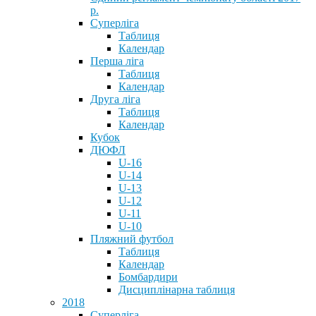
р.
Суперліга
Таблиця
Календар
Перша ліга
Таблиця
Календар
Друга ліга
Таблиця
Календар
Кубок
ДЮФЛ
U-16
U-14
U-13
U-12
U-11
U-10
Пляжний футбол
Таблиця
Календар
Бомбардири
Дисциплінарна таблиця
2018
Суперліга