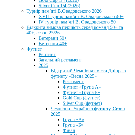
Gold Cup 1/4 (2026)
Silver Cup 1/4 (2026)
Турнір пам’яті В.Овадовського 2026
XVII турнір пам’яті В. Овадовського 40+
IV турнір пам’яті В. Овадовського 50+
Відкрита зимова першість серед команд 50+ та
40+, сезон 25/26
Ветерани 50+
Ветерани 40+
Футнет
Рейтинг
Загальний регламент
2025
Відкритий Чемпіонат міста Дніпра з
футнету «Весна 2025»
Регламент
Футнет «Група А»
Футнет «Група Б»
Gold Cup (футнет)
Silver Cup (футнет)
Чемпіонат України з футнету, Сезон
2025
Група «А»
Група «Б»
Фінал