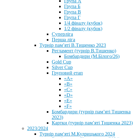
Група А
Група Б
Група В
Група Г
1/4 фіналу (кубок)
1/2 фіналу (кубок)
Суперліга
Перша ліга
Турнір пам’яті В.Тищенко 2023
Регламент (турнір В.Тищенко)
Бомбардири (М.Білого/26)
Gold Cup
Silver Cup
Груповий етап
«А»
«В»
«С»
«D»
«Е»
«F»
Бомбардири (турнір пам’яті Тищенка
2023)
Картки (турнір пам’яті Тищенка 2023)
2023/2024
⁨Турнір пам‘яті М.Кудрицького 2024