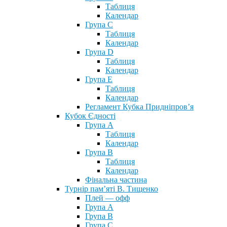
Таблиця
Календар
Група С
Таблиця
Календар
Група D
Таблиця
Календар
Група Е
Таблиця
Календар
Регламент Кубка Придніпров’я
Кубок Єдності
Група А
Таблиця
Календар
Група В
Таблиця
Календар
Фінальна частина
Турнір пам’яті В. Тищенко
Плей — офф
Група А
Група B
Група С