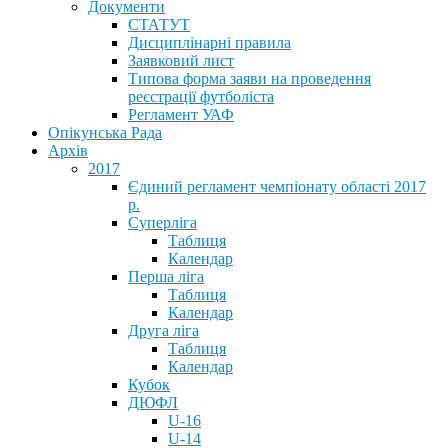
Документи
СТАТУТ
Дисциплінарні правила
Заявковий лист
Типова форма заяви на проведення
реєстрації футболіста
Регламент УАФ
Опікунська Рада
Архів
2017
Єдиний регламент чемпіонату області 2017
р.
Суперліга
Таблиця
Календар
Перша ліга
Таблиця
Календар
Друга ліга
Таблиця
Календар
Кубок
ДЮФЛ
U-16
U-14