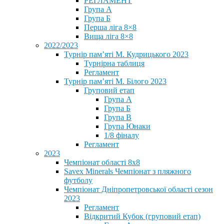
РЕГЛАМЕНТ
Група А
Група Б
Перша ліга 8×8
Вища ліга 8×8
2022/2023
Турнір пам’яті М. Кудрицького 2023
Турнірна таблиця
Регламент
Турнір пам’яті М. Білого 2023
Груповий етап
Група А
Група Б
Група В
Група Юнаки
1/8 фіналу
Регламент
2023
Чемпіонат області 8х8
Savex Minerals Чемпіонат з пляжного
футболу
Чемпіонат Дніпропетровської області сезон
2023
Регламент
Відкритий Кубок (груповий етап)