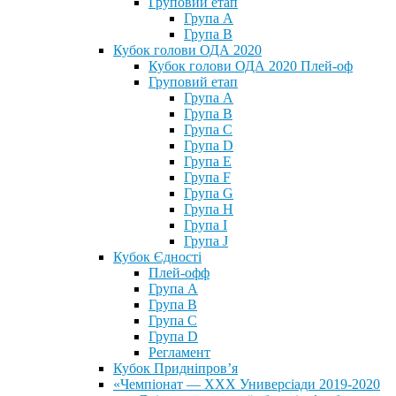
Груповий етап
Група А
Група В
Кубок голови ОДА 2020
Кубок голови ОДА 2020 Плей-оф
Груповий етап
Група A
Група B
Група C
Група D
Група E
Група F
Група G
Група H
Група I
Група J
Кубок Єдності
Плей-офф
Група А
Група В
Група С
Група D
Регламент
Кубок Придніпров’я
«Чемпіонат — ХХХ Универсіади 2019-2020