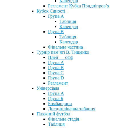
Календар
Регламент Кубка Придніпров’я
Кубок Єдності
Група А
Таблиця
Календар
Група В
Таблиця
Календар
Фінальна частина
Турнір пам’яті В. Тищенко
Плей — офф
Група А
Група B
Група С
Група D
Регламент
Універсіада
Група А
Група Б
Бомбардири
Дисциплінарна таблиця
Пляжний футбол
Фінальна стадія
Таблиця