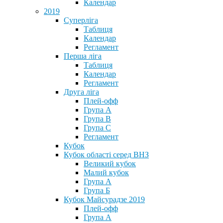
Календар
2019
Суперліга
Таблиця
Календар
Регламент
Перша ліга
Таблиця
Календар
Регламент
Друга ліга
Плей-офф
Група А
Група В
Група С
Регламент
Кубок
Кубок області серед ВНЗ
Великий кубок
Малий кубок
Група А
Група Б
Кубок Майсурадзе 2019
Плей-офф
Група А