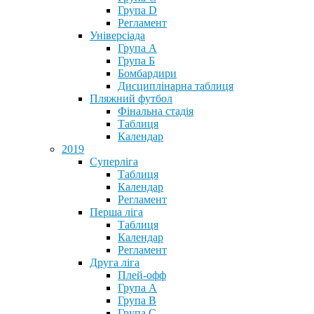
Група D
Регламент
Універсіада
Група А
Група Б
Бомбардири
Дисциплінарна таблиця
Пляжний футбол
Фінальна стадія
Таблиця
Календар
2019
Суперліга
Таблиця
Календар
Регламент
Перша ліга
Таблиця
Календар
Регламент
Друга ліга
Плей-офф
Група А
Група В
Група С