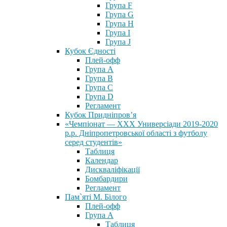
Група F
Група G
Група H
Група I
Група J
Кубок Єдності
Плей-офф
Група А
Група В
Група С
Група D
Регламент
Кубок Придніпров’я
«Чемпіонат — ХХХ Универсіади 2019-2020
р.р. Дніпропетровської області з футболу
серед студентів»
Таблиця
Календар
Дискваліфікації
Бомбардири
Регламент
Пам`яті М. Білого
Плей-офф
Група А
Таблиця