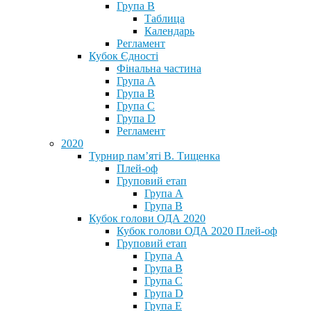
Група В
Таблица
Календарь
Регламент
Кубок Єдності
Фінальна частина
Група А
Група В
Група С
Група D
Регламент
2020
Турнир пам’яті В. Тищенка
Плей-оф
Груповий етап
Група А
Група В
Кубок голови ОДА 2020
Кубок голови ОДА 2020 Плей-оф
Груповий етап
Група A
Група B
Група C
Група D
Група E