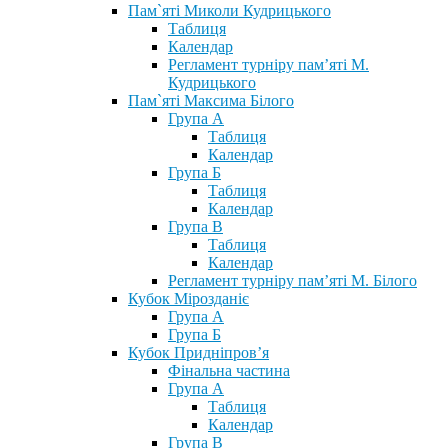
Пам`яті Миколи Кудрицького
Таблиця
Календар
Регламент турніру пам’яті М.
Кудрицького
Пам`яті Максима Білого
Група А
Таблиця
Календар
Група Б
Таблиця
Календар
Група В
Таблиця
Календар
Регламент турніру пам’яті М. Білого
Кубок Мірозданіє
Група А
Група Б
Кубок Придніпров’я
Фінальна частина
Група А
Таблиця
Календар
Група В