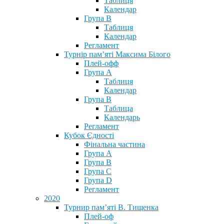
Таблиця
Календар
Група В
Таблиця
Календар
Регламент
Турнір пам’яті Максима Білого
Плей-офф
Група А
Таблиця
Календар
Група В
Таблица
Календарь
Регламент
Кубок Єдності
Фінальна частина
Група А
Група В
Група С
Група D
Регламент
2020
Турнир пам’яті В. Тищенка
Плей-оф