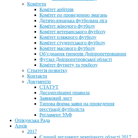
Комітети
Комітет арбітрів
Комітет по проведенню змагань
Дитячо-юнацька футбольна ліга
Комітет жіночого футболу
Комітет ветеранського футболу
Комітет пляжного футболу
Комітет студентського футболу
Комітет масового футболу
Обʼєднання тренерів Дніпропетровщини
Футзал Дніпропетровської області
Комітет футнету та текболу
Стратегія розвитку
Контакти
Документи
СТАТУТ
Дисциплінарні правила
Заявковий лист
Типова форма заяви на проведення
реєстрації футболіста
Регламент УАФ
Опікунська Рада
Архів
2017
Єдиний регламент чемпіонату області 2017