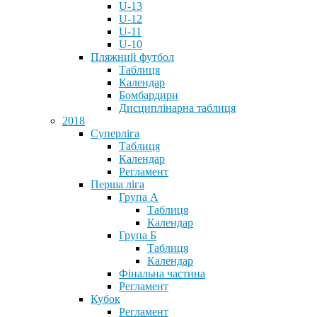
U-13
U-12
U-11
U-10
Пляжний футбол
Таблиця
Календар
Бомбардири
Дисциплінарна таблиця
2018
Суперліга
Таблиця
Календар
Регламент
Перша ліга
Група А
Таблиця
Календар
Група Б
Таблиця
Календар
Фінальна частина
Регламент
Кубок
Регламент