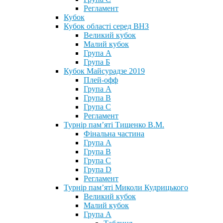
Регламент
Кубок
Кубок області серед ВНЗ
Великий кубок
Малий кубок
Група А
Група Б
Кубок Майсурадзе 2019
Плей-офф
Група А
Група В
Група С
Регламент
Турнір пам’яті Тищенко В.М.
Фінальна частина
Група А
Група В
Група С
Група D
Регламент
Турнір пам’яті Миколи Кудрицького
Великий кубок
Малий кубок
Група А