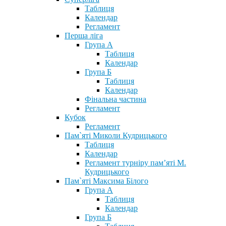
Таблиця
Календар
Регламент
Перша ліга
Група А
Таблиця
Календар
Група Б
Таблиця
Календар
Фінальна частина
Регламент
Кубок
Регламент
Пам`яті Миколи Кудрицького
Таблиця
Календар
Регламент турніру пам’яті М.
Кудрицького
Пам`яті Максима Білого
Група А
Таблиця
Календар
Група Б