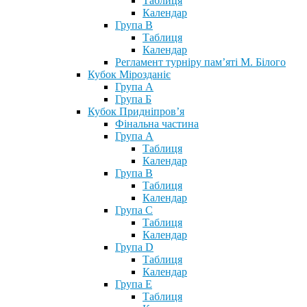
Таблиця
Календар
Група В
Таблиця
Календар
Регламент турніру пам’яті М. Білого
Кубок Мірозданіє
Група А
Група Б
Кубок Придніпров’я
Фінальна частина
Група А
Таблиця
Календар
Група В
Таблиця
Календар
Група С
Таблиця
Календар
Група D
Таблиця
Календар
Група Е
Таблиця