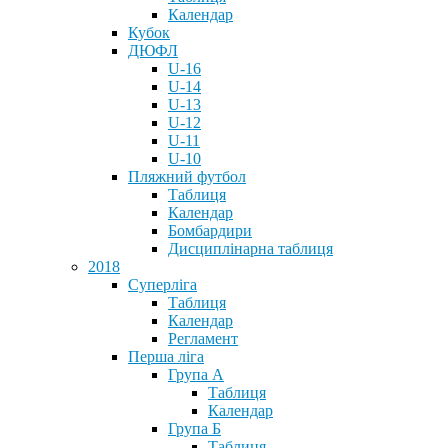
Календар
Кубок
ДЮФЛ
U-16
U-14
U-13
U-12
U-11
U-10
Пляжний футбол
Таблиця
Календар
Бомбардири
Дисциплінарна таблиця
2018
Суперліга
Таблиця
Календар
Регламент
Перша ліга
Група А
Таблиця
Календар
Група Б
Таблиця