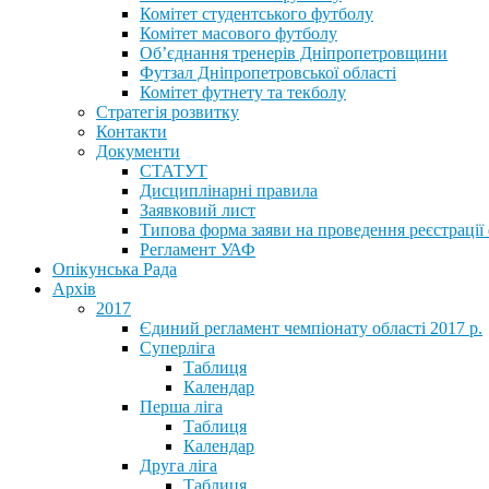
Комітет студентського футболу
Комітет масового футболу
Обʼєднання тренерів Дніпропетровщини
Футзал Дніпропетровської області
Комітет футнету та текболу
Стратегія розвитку
Контакти
Документи
СТАТУТ
Дисциплінарні правила
Заявковий лист
Типова форма заяви на проведення реєстрації
Регламент УАФ
Опікунська Рада
Архів
2017
Єдиний регламент чемпіонату області 2017 р.
Суперліга
Таблиця
Календар
Перша ліга
Таблиця
Календар
Друга ліга
Таблиця