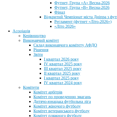
Футнет, Група «А» Весна-2026
Футнет, Група «В» Весна-2026
Фінал
Відкритий Чемпіонат міста Дніпра з фут
Регламент (футнет «Літо-2026»)
«Літо 2026»
Асоціація
Керівництво
Виконавчий комітет
Склад виконавчого комітету АФДО
Рішення
Звіти
I квартал 2026 року
IV квартал 2025 року
III квартал 2025 року
II квартал 2025 року
I квартал 2025 року
IV квартал 2024 року
Комітети
Комітет арбітрів
Комітет по проведенню змагань
Дитячо-юнацька футбольна ліга
Комітет жіночого футболу
Комітет ветеранського футболу
Комітет пляжного футболу