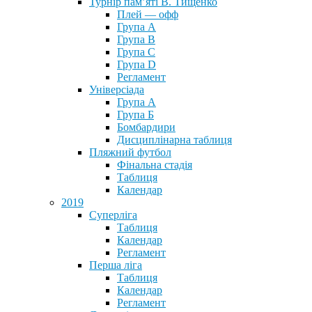
Турнір пам’яті В. Тищенко
Плей — офф
Група А
Група B
Група С
Група D
Регламент
Універсіада
Група А
Група Б
Бомбардири
Дисциплінарна таблиця
Пляжний футбол
Фінальна стадія
Таблиця
Календар
2019
Суперліга
Таблиця
Календар
Регламент
Перша ліга
Таблиця
Календар
Регламент