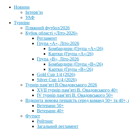
Новини
Інтерв’ю
УАФ
Турніри
Пляжний футбол/2026
Кубок області «Літо-2026»
Регламент
Група «А», Літо-2026
Бомбардири (Група «А»/26)
Картки (Група «А»/26)
Група «В», Літо-2026
Бомбардири (Група «В»/26)
Картки (Група «В»/26)
Gold Cup 1/4 (2026)
Silver Cup 1/4 (2026)
Турнір пам’яті В.Овадовського 2026
XVII турнір пам’яті В. Овадовського 40+
IV турнір пам’яті В. Овадовського 50+
Відкрита зимова першість серед команд 50+ та 40+, 
Ветерани 50+
Ветерани 40+
Футнет
Рейтинг
Загальний регламент