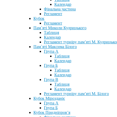
Календар
Фінальна частина
Регламент
Кубок
Регламент
Пам`яті Миколи Кудрицького
Таблиця
Календар
Регламент турніру пам’яті М. Кудрицько
Пам`яті Максима Білого
Група А
Таблиця
Календар
Група Б
Таблиця
Календар
Група В
Таблиця
Календар
Регламент турніру пам’яті М. Білого
Кубок Мірозданіє
Група А
Група Б
Кубок Придніпров’я