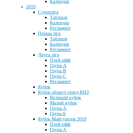
Календар
2019
Суперліга
Таблиця
Календар
Регламент
Перша ліга
Таблиця
Календар
Регламент
Друга ліга
Плей-офф
Група А
Група В
Група С
Регламент
Кубок
Кубок області серед ВНЗ
Великий кубок
Малий кубок
Група А
Група Б
Кубок Майсурадзе 2019
Плей-офф
Група А