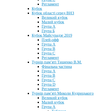
Регламент
Кубок
Кубок області серед ВНЗ
Великий кубок
Малий кубок
Група А
Група Б
Кубок Майсурадзе 2019
Плей-офф
Група А
Група В
Група С
Регламент
Турнір пам’яті Тищенко В.М.
Фінальна частина
Група А
Група В
Група С
Група D
Регламент
Турнір пам’яті Миколи Кудрицького
Великий кубок
Малий кубок
Група А