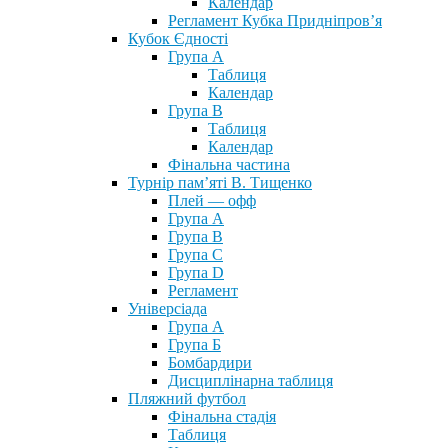
Календар
Регламент Кубка Придніпров’я
Кубок Єдності
Група А
Таблиця
Календар
Група В
Таблиця
Календар
Фінальна частина
Турнір пам’яті В. Тищенко
Плей — офф
Група А
Група B
Група С
Група D
Регламент
Універсіада
Група А
Група Б
Бомбардири
Дисциплінарна таблиця
Пляжний футбол
Фінальна стадія
Таблиця