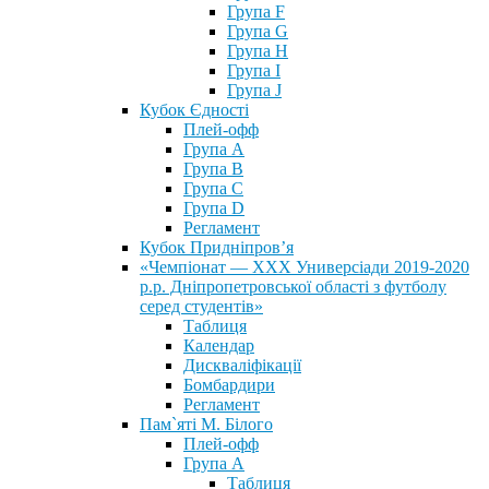
Група F
Група G
Група H
Група I
Група J
Кубок Єдності
Плей-офф
Група А
Група В
Група С
Група D
Регламент
Кубок Придніпров’я
«Чемпіонат — ХХХ Универсіади 2019-2020
р.р. Дніпропетровської області з футболу
серед студентів»
Таблиця
Календар
Дискваліфікації
Бомбардири
Регламент
Пам`яті М. Білого
Плей-офф
Група А
Таблиця