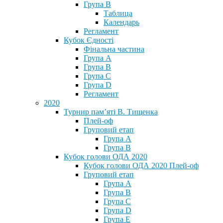
Група В
Таблица
Календарь
Регламент
Кубок Єдності
Фінальна частина
Група А
Група В
Група С
Група D
Регламент
2020
Турнир пам’яті В. Тищенка
Плей-оф
Груповий етап
Група А
Група В
Кубок голови ОДА 2020
Кубок голови ОДА 2020 Плей-оф
Груповий етап
Група A
Група B
Група C
Група D
Група E