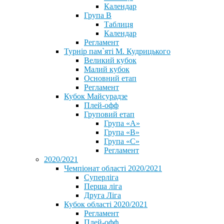
Календар
Група В
Таблиця
Календар
Регламент
Турнір пам`яті М. Кудрицького
Великий кубок
Малий кубок
Основний етап
Регламент
Кубок Майсурадзе
Плей-офф
Груповий етап
Група «А»
Група «B»
Група «C»
Регламент
2020/2021
Чемпіонат області 2020/2021
Суперліга
Перша ліга
Друга Ліга
Кубок області 2020/2021
Регламент
Плей-офф