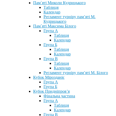
Пам`яті Миколи Кудрицького
Таблиця
Календар
Регламент турніру пам’яті М.
Кудрицького
Пам`яті Максима Білого
Група А
Таблиця
Календар
Група Б
Таблиця
Календар
Група В
Таблиця
Календар
Регламент турніру пам’яті М. Білого
Кубок Мірозданіє
Група А
Група Б
Кубок Придніпров’я
Фінальна частина
Група А
Таблиця
Календар
Група В