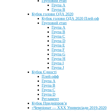
Груповий етап
Група А
Група В
Кубок голови ОДА 2020
Кубок голови ОДА 2020 Плей-оф
Груповий етап
Група A
Група B
Група C
Група D
Група E
Група F
Група G
Група H
Група I
Група J
Кубок Єдності
Плей-офф
Група А
Група В
Група С
Група D
Регламент
Кубок Придніпров’я
«Чемпіонат — ХХХ Универсіади 2019-2020