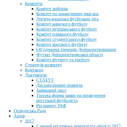
Комітети
Комітет арбітрів
Комітет по проведенню змагань
Дитячо-юнацька футбольна ліга
Комітет жіночого футболу
Комітет ветеранського футболу
Комітет пляжного футболу
Комітет студентського футболу
Комітет масового футболу
Обʼєднання тренерів Дніпропетровщини
Футзал Дніпропетровської області
Комітет футнету та текболу
Стратегія розвитку
Контакти
Документи
СТАТУТ
Дисциплінарні правила
Заявковий лист
Типова форма заяви на проведення
реєстрації футболіста
Регламент УАФ
Опікунська Рада
Архів
2017
Єдиний регламент чемпіонату області 2017