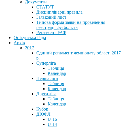
Документи
СТАТУТ
Дисциплінарні правила
Заявковий лист
Типова форма заяви на проведення
реєстрації футболіста
Регламент УАФ
Опікунська Рада
Архів
2017
Єдиний регламент чемпіонату області 2017
р.
Суперліга
Таблиця
Календар
Перша ліга
Таблиця
Календар
Друга ліга
Таблиця
Календар
Кубок
ДЮФЛ
U-16
U-14