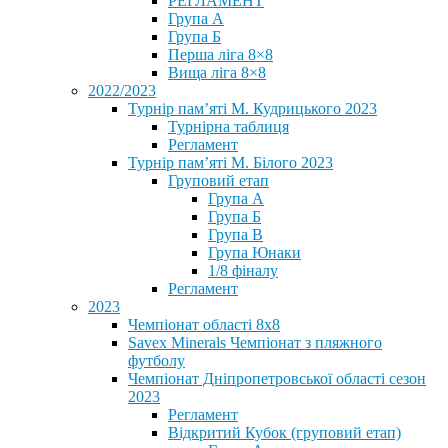
РЕГЛАМЕНТ
Група А
Група Б
Перша ліга 8×8
Вища ліга 8×8
2022/2023
Турнір пам’яті М. Кудрицького 2023
Турнірна таблиця
Регламент
Турнір пам’яті М. Білого 2023
Груповий етап
Група А
Група Б
Група В
Група Юнаки
1/8 фіналу
Регламент
2023
Чемпіонат області 8х8
Savex Minerals Чемпіонат з пляжного
футболу
Чемпіонат Дніпропетровської області сезон
2023
Регламент
Відкритий Кубок (груповий етап)