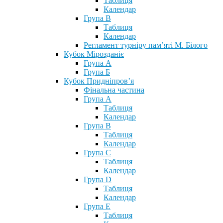
Таблиця
Календар
Група В
Таблиця
Календар
Регламент турніру пам’яті М. Білого
Кубок Мірозданіє
Група А
Група Б
Кубок Придніпров’я
Фінальна частина
Група А
Таблиця
Календар
Група В
Таблиця
Календар
Група С
Таблиця
Календар
Група D
Таблиця
Календар
Група Е
Таблиця