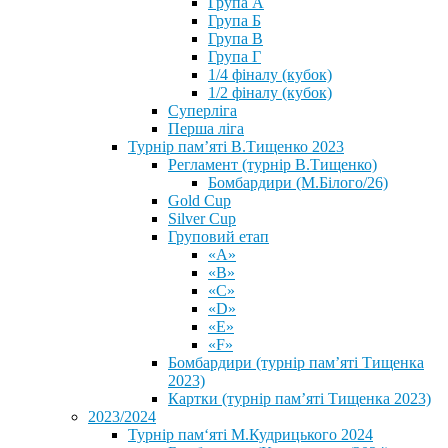
Група А
Група Б
Група В
Група Г
1/4 фіналу (кубок)
1/2 фіналу (кубок)
Суперліга
Перша ліга
Турнір пам’яті В.Тищенко 2023
Регламент (турнір В.Тищенко)
Бомбардири (М.Білого/26)
Gold Cup
Silver Cup
Груповий етап
«А»
«В»
«С»
«D»
«Е»
«F»
Бомбардири (турнір пам’яті Тищенка
2023)
Картки (турнір пам’яті Тищенка 2023)
2023/2024
⁨Турнір пам‘яті М.Кудрицького 2024