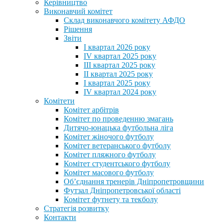
Керівництво
Виконавчий комітет
Склад виконавчого комітету АФДО
Рішення
Звіти
I квартал 2026 року
IV квартал 2025 року
III квартал 2025 року
II квартал 2025 року
I квартал 2025 року
IV квартал 2024 року
Комітети
Комітет арбітрів
Комітет по проведенню змагань
Дитячо-юнацька футбольна ліга
Комітет жіночого футболу
Комітет ветеранського футболу
Комітет пляжного футболу
Комітет студентського футболу
Комітет масового футболу
Обʼєднання тренерів Дніпропетровщини
Футзал Дніпропетровської області
Комітет футнету та текболу
Стратегія розвитку
Контакти