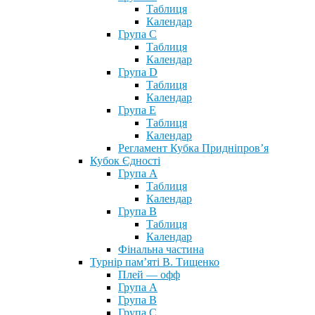
Таблиця
Календар
Група С
Таблиця
Календар
Група D
Таблиця
Календар
Група Е
Таблиця
Календар
Регламент Кубка Придніпров’я
Кубок Єдності
Група А
Таблиця
Календар
Група В
Таблиця
Календар
Фінальна частина
Турнір пам’яті В. Тищенко
Плей — офф
Група А
Група B
Група С