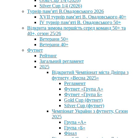
Gold Cup 1/4 (2026)
Silver Cup 1/4 (2026)
Турнір пам’яті В.Овадовського 2026
XVII турнір пам’яті В. Овадовського 40+
IV турнір пам’яті В. Овадовського 50+
Відкрита зимова першість серед команд 50+ та
40+, сезон 25/26
Ветерани 50+
Ветерани 40+
Футнет
Рейтинг
Загальний регламент
2025
Відкритий Чемпіонат міста Дніпра з
футнету «Весна 2025»
Регламент
Футнет «Група А»
Футнет «Група Б»
Gold Cup (футнет)
Silver Cup (футнет)
Чемпіонат України з футнету, Сезон
2025
Група «А»
Група «Б»
Фінал