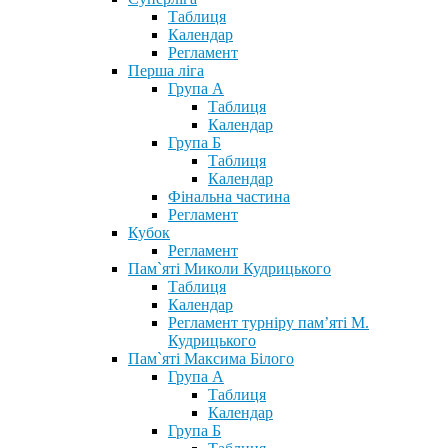
Таблиця
Календар
Регламент
Перша ліга
Група А
Таблиця
Календар
Група Б
Таблиця
Календар
Фінальна частина
Регламент
Кубок
Регламент
Пам`яті Миколи Кудрицького
Таблиця
Календар
Регламент турніру пам’яті М.
Кудрицького
Пам`яті Максима Білого
Група А
Таблиця
Календар
Група Б