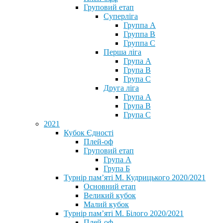
Груповий етап
Суперліга
Группа A
Группа B
Группа C
Перша ліга
Група A
Група B
Група C
Друга ліга
Група A
Група B
Група C
2021
Кубок Єдності
Плей-оф
Груповий етап
Група А
Група Б
Турнір пам’яті М. Кудрицького 2020/2021
Основний етап
Великий кубок
Малий кубок
Турнір пам’яті М. Білого 2020/2021
Плей-оф