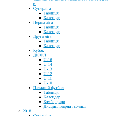
р.
Суперліга
Таблиця
Календар
Перша ліга
Таблиця
Календар
Друга ліга
Таблиця
Календар
Кубок
ДЮФЛ
U-16
U-14
U-13
U-12
U-11
U-10
Пляжний футбол
Таблиця
Календар
Бомбардири
Дисциплінарна таблиця
2018
Суперліга