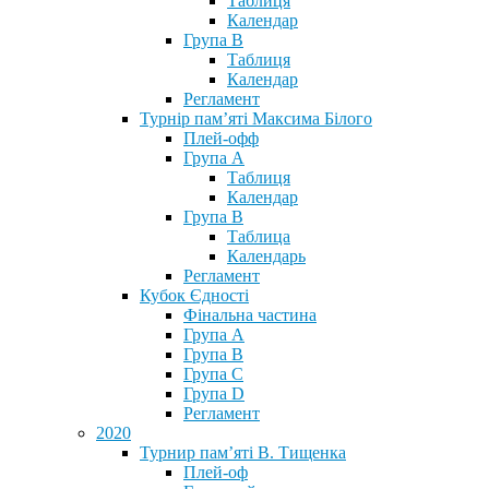
Таблиця
Календар
Група В
Таблиця
Календар
Регламент
Турнір пам’яті Максима Білого
Плей-офф
Група А
Таблиця
Календар
Група В
Таблица
Календарь
Регламент
Кубок Єдності
Фінальна частина
Група А
Група В
Група С
Група D
Регламент
2020
Турнир пам’яті В. Тищенка
Плей-оф