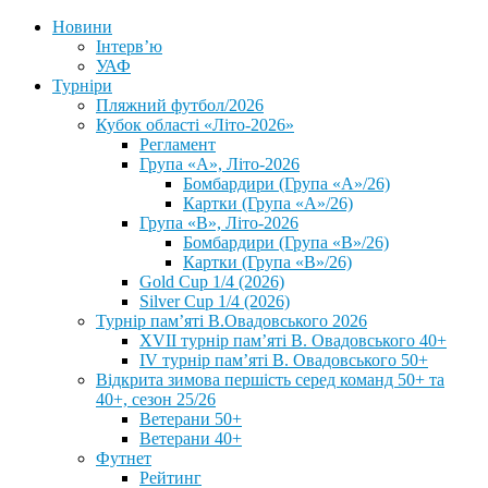
Новини
Інтерв’ю
УАФ
Турніри
Пляжний футбол/2026
Кубок області «Літо-2026»
Регламент
Група «А», Літо-2026
Бомбардири (Група «А»/26)
Картки (Група «А»/26)
Група «В», Літо-2026
Бомбардири (Група «В»/26)
Картки (Група «В»/26)
Gold Cup 1/4 (2026)
Silver Cup 1/4 (2026)
Турнір пам’яті В.Овадовського 2026
XVII турнір пам’яті В. Овадовського 40+
IV турнір пам’яті В. Овадовського 50+
Відкрита зимова першість серед команд 50+ та
40+, сезон 25/26
Ветерани 50+
Ветерани 40+
Футнет
Рейтинг