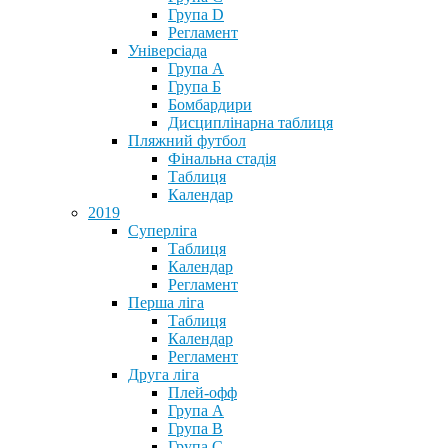
Група D
Регламент
Універсіада
Група А
Група Б
Бомбардири
Дисциплінарна таблиця
Пляжний футбол
Фінальна стадія
Таблиця
Календар
2019
Суперліга
Таблиця
Календар
Регламент
Перша ліга
Таблиця
Календар
Регламент
Друга ліга
Плей-офф
Група А
Група В
Група С