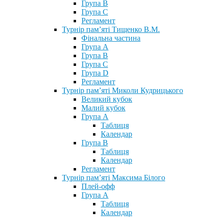
Група В
Група С
Регламент
Турнір пам’яті Тищенко В.М.
Фінальна частина
Група А
Група В
Група С
Група D
Регламент
Турнір пам’яті Миколи Кудрицького
Великий кубок
Малий кубок
Група А
Таблиця
Календар
Група В
Таблиця
Календар
Регламент
Турнір пам’яті Максима Білого
Плей-офф
Група А
Таблиця
Календар