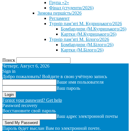
Група «2»
Фінал (студенти/2026)
⁨Зимова першість/2026⁩
Регламент
Турнір пам’яті М. Кудрицького/2026
Бомбардири (М.Кудрицького/26)
Картки (М.Кудрицького/26)
Турнір пам’яті М. Білого/2026
Бомбардири (М.Білого/26)
Картки (М.Білого/26)
Поиск
Четверг, Август 6, 2026
Sign in
Добро пожаловать! Войдите в свою учётную запись
Ваше имя пользователя
Ваш пароль
Forgot your password? Get help
Password recovery
Восстановите свой пароль
Ваш адрес электронной почты
Пароль будет выслан Вам по электронной почте.