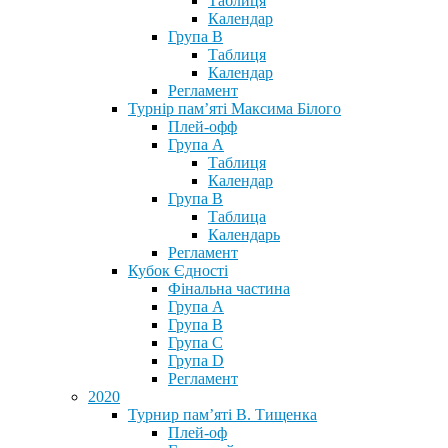
Таблиця
Календар
Група В
Таблиця
Календар
Регламент
Турнір пам’яті Максима Білого
Плей-офф
Група А
Таблиця
Календар
Група В
Таблица
Календарь
Регламент
Кубок Єдності
Фінальна частина
Група А
Група В
Група С
Група D
Регламент
2020
Турнир пам’яті В. Тищенка
Плей-оф