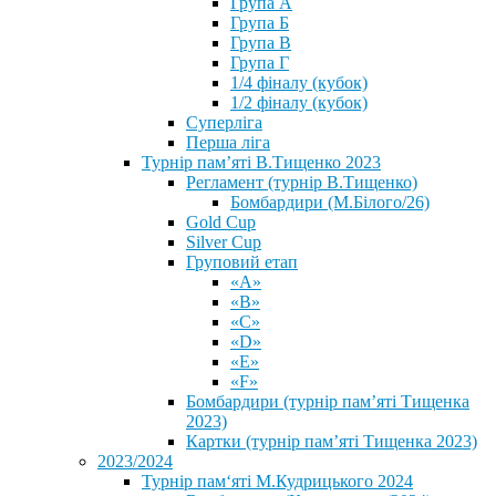
Група А
Група Б
Група В
Група Г
1/4 фіналу (кубок)
1/2 фіналу (кубок)
Суперліга
Перша ліга
Турнір пам’яті В.Тищенко 2023
Регламент (турнір В.Тищенко)
Бомбардири (М.Білого/26)
Gold Cup
Silver Cup
Груповий етап
«А»
«В»
«С»
«D»
«Е»
«F»
Бомбардири (турнір пам’яті Тищенка
2023)
Картки (турнір пам’яті Тищенка 2023)
2023/2024
⁨Турнір пам‘яті М.Кудрицького 2024