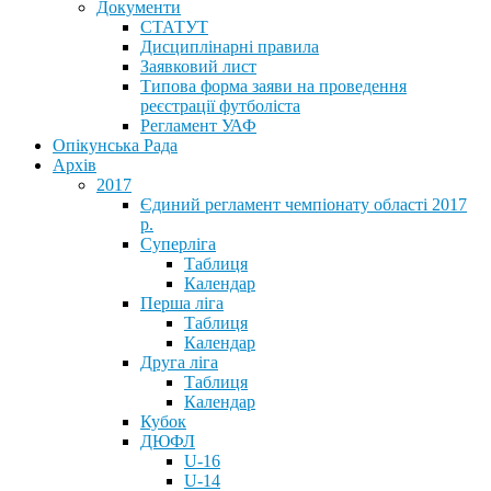
Документи
СТАТУТ
Дисциплінарні правила
Заявковий лист
Типова форма заяви на проведення
реєстрації футболіста
Регламент УАФ
Опікунська Рада
Архів
2017
Єдиний регламент чемпіонату області 2017
р.
Суперліга
Таблиця
Календар
Перша ліга
Таблиця
Календар
Друга ліга
Таблиця
Календар
Кубок
ДЮФЛ
U-16
U-14