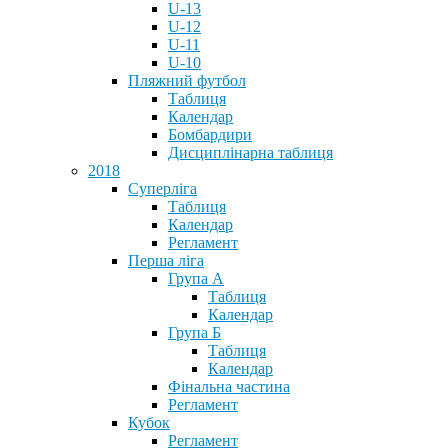
U-13
U-12
U-11
U-10
Пляжний футбол
Таблиця
Календар
Бомбардири
Дисциплінарна таблиця
2018
Суперліга
Таблиця
Календар
Регламент
Перша ліга
Група А
Таблиця
Календар
Група Б
Таблиця
Календар
Фінальна частина
Регламент
Кубок
Регламент