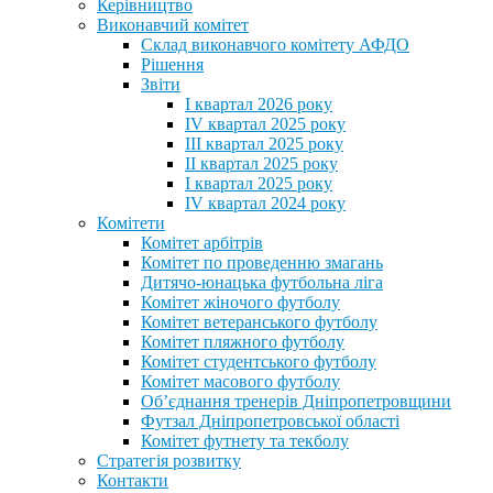
Керівництво
Виконавчий комітет
Склад виконавчого комітету АФДО
Рішення
Звіти
I квартал 2026 року
IV квартал 2025 року
III квартал 2025 року
II квартал 2025 року
I квартал 2025 року
IV квартал 2024 року
Комітети
Комітет арбітрів
Комітет по проведенню змагань
Дитячо-юнацька футбольна ліга
Комітет жіночого футболу
Комітет ветеранського футболу
Комітет пляжного футболу
Комітет студентського футболу
Комітет масового футболу
Обʼєднання тренерів Дніпропетровщини
Футзал Дніпропетровської області
Комітет футнету та текболу
Стратегія розвитку
Контакти