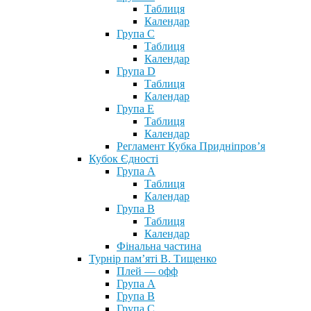
Таблиця
Календар
Група С
Таблиця
Календар
Група D
Таблиця
Календар
Група Е
Таблиця
Календар
Регламент Кубка Придніпров’я
Кубок Єдності
Група А
Таблиця
Календар
Група В
Таблиця
Календар
Фінальна частина
Турнір пам’яті В. Тищенко
Плей — офф
Група А
Група B
Група С