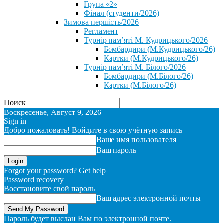
Група «2»
Фінал (студенти/2026)
⁨Зимова першість/2026⁩
Регламент
Турнір пам’яті М. Кудрицького/2026
Бомбардири (М.Кудрицького/26)
Картки (М.Кудрицького/26)
Турнір пам’яті М. Білого/2026
Бомбардири (М.Білого/26)
Картки (М.Білого/26)
Поиск
Воскресенье, Август 9, 2026
Sign in
Добро пожаловать! Войдите в свою учётную запись
Ваше имя пользователя
Ваш пароль
Forgot your password? Get help
Password recovery
Восстановите свой пароль
Ваш адрес электронной почты
Пароль будет выслан Вам по электронной почте.