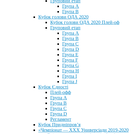
Груповий етап
Група А
Група В
Кубок голови ОДА 2020
Кубок голови ОДА 2020 Плей-оф
Груповий етап
Група A
Група B
Група C
Група D
Група E
Група F
Група G
Група H
Група I
Група J
Кубок Єдності
Плей-офф
Група А
Група В
Група С
Група D
Регламент
Кубок Придніпров’я
«Чемпіонат — ХХХ Универсіади 2019-2020