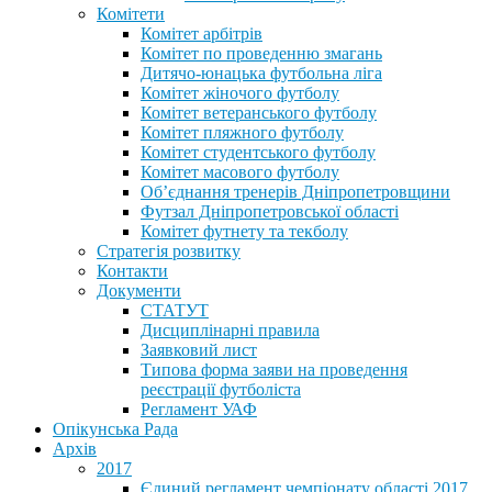
Комітети
Комітет арбітрів
Комітет по проведенню змагань
Дитячо-юнацька футбольна ліга
Комітет жіночого футболу
Комітет ветеранського футболу
Комітет пляжного футболу
Комітет студентського футболу
Комітет масового футболу
Обʼєднання тренерів Дніпропетровщини
Футзал Дніпропетровської області
Комітет футнету та текболу
Стратегія розвитку
Контакти
Документи
СТАТУТ
Дисциплінарні правила
Заявковий лист
Типова форма заяви на проведення
реєстрації футболіста
Регламент УАФ
Опікунська Рада
Архів
2017
Єдиний регламент чемпіонату області 2017