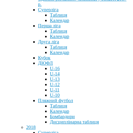
р.
Суперліга
Таблиця
Календар
Перша ліга
Таблиця
Календар
Друга ліга
Таблиця
Календар
Кубок
ДЮФЛ
U-16
U-14
U-13
U-12
U-11
U-10
Пляжний футбол
Таблиця
Календар
Бомбардири
Дисциплінарна таблиця
2018
Суперліга