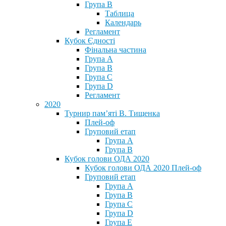
Група В
Таблица
Календарь
Регламент
Кубок Єдності
Фінальна частина
Група А
Група В
Група С
Група D
Регламент
2020
Турнир пам’яті В. Тищенка
Плей-оф
Груповий етап
Група А
Група В
Кубок голови ОДА 2020
Кубок голови ОДА 2020 Плей-оф
Груповий етап
Група A
Група B
Група C
Група D
Група E