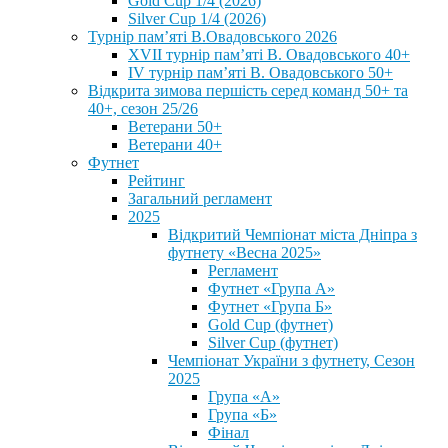
Gold Cup 1/4 (2026)
Silver Cup 1/4 (2026)
Турнір пам’яті В.Овадовського 2026
XVII турнір пам’яті В. Овадовського 40+
IV турнір пам’яті В. Овадовського 50+
Відкрита зимова першість серед команд 50+ та
40+, сезон 25/26
Ветерани 50+
Ветерани 40+
Футнет
Рейтинг
Загальний регламент
2025
Відкритий Чемпіонат міста Дніпра з
футнету «Весна 2025»
Регламент
Футнет «Група А»
Футнет «Група Б»
Gold Cup (футнет)
Silver Cup (футнет)
Чемпіонат України з футнету, Сезон
2025
Група «А»
Група «Б»
Фінал