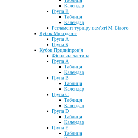
Таблиця
Календар
Група В
Таблиця
Календар
Регламент турніру пам’яті М. Білого
Кубок Мірозданіє
Група А
Група Б
Кубок Придніпров’я
Фінальна частина
Група А
Таблиця
Календар
Група В
Таблиця
Календар
Група С
Таблиця
Календар
Група D
Таблиця
Календар
Група Е
Таблиця