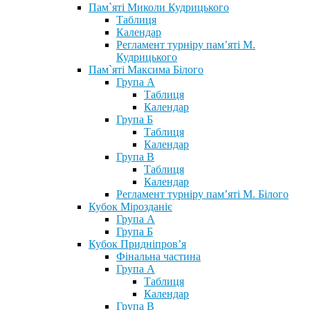
Пам`яті Миколи Кудрицького
Таблиця
Календар
Регламент турніру пам’яті М.
Кудрицького
Пам`яті Максима Білого
Група А
Таблиця
Календар
Група Б
Таблиця
Календар
Група В
Таблиця
Календар
Регламент турніру пам’яті М. Білого
Кубок Мірозданіє
Група А
Група Б
Кубок Придніпров’я
Фінальна частина
Група А
Таблиця
Календар
Група В