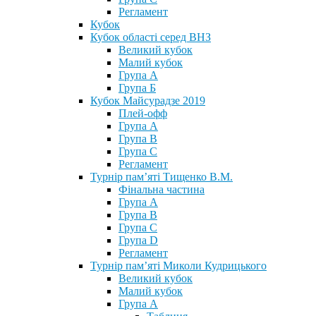
Регламент
Кубок
Кубок області серед ВНЗ
Великий кубок
Малий кубок
Група А
Група Б
Кубок Майсурадзе 2019
Плей-офф
Група А
Група В
Група С
Регламент
Турнір пам’яті Тищенко В.М.
Фінальна частина
Група А
Група В
Група С
Група D
Регламент
Турнір пам’яті Миколи Кудрицького
Великий кубок
Малий кубок
Група А