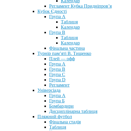
Календар
Регламент Кубка Придніпров’я
Кубок Єдності
Група А
Таблиця
Календар
Група В
Таблиця
Календар
Фінальна частина
Турнір пам’яті В. Тищенко
Плей — офф
Група А
Група B
Група С
Група D
Регламент
Універсіада
Група А
Група Б
Бомбардири
Дисциплінарна таблиця
Пляжний футбол
Фінальна стадія
Таблиця