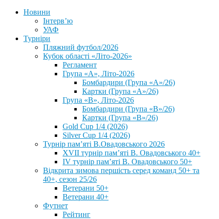
Новини
Інтерв’ю
УАФ
Турніри
Пляжний футбол/2026
Кубок області «Літо-2026»
Регламент
Група «А», Літо-2026
Бомбардири (Група «А»/26)
Картки (Група «А»/26)
Група «В», Літо-2026
Бомбардири (Група «В»/26)
Картки (Група «В»/26)
Gold Cup 1/4 (2026)
Silver Cup 1/4 (2026)
Турнір пам’яті В.Овадовського 2026
XVII турнір пам’яті В. Овадовського 40+
IV турнір пам’яті В. Овадовського 50+
Відкрита зимова першість серед команд 50+ та
40+, сезон 25/26
Ветерани 50+
Ветерани 40+
Футнет
Рейтинг