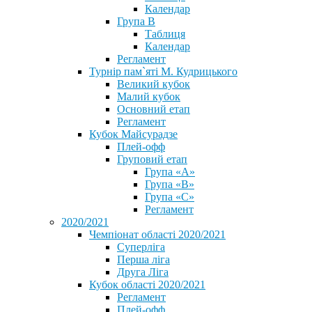
Календар
Група В
Таблиця
Календар
Регламент
Турнір пам`яті М. Кудрицького
Великий кубок
Малий кубок
Основний етап
Регламент
Кубок Майсурадзе
Плей-офф
Груповий етап
Група «А»
Група «B»
Група «C»
Регламент
2020/2021
Чемпіонат області 2020/2021
Суперліга
Перша ліга
Друга Ліга
Кубок області 2020/2021
Регламент
Плей-офф