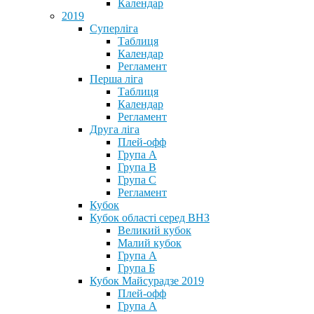
Календар
2019
Суперліга
Таблиця
Календар
Регламент
Перша ліга
Таблиця
Календар
Регламент
Друга ліга
Плей-офф
Група А
Група В
Група С
Регламент
Кубок
Кубок області серед ВНЗ
Великий кубок
Малий кубок
Група А
Група Б
Кубок Майсурадзе 2019
Плей-офф
Група А