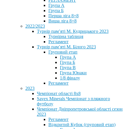
РЕГЛАМЕНТ
Група А
Група Б
Перша ліга 8×8
Вища ліга 8×8
2022/2023
Турнір пам’яті М. Кудрицького 2023
Турнірна таблиця
Регламент
Турнір пам’яті М. Білого 2023
Груповий етап
Група А
Група Б
Група В
Група Юнаки
1/8 фіналу
Регламент
2023
Чемпіонат області 8х8
Savex Minerals Чемпіонат з пляжного
футболу
Чемпіонат Дніпропетровської області сезон
2023
Регламент
Відкритий Кубок (груповий етап)