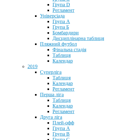
Група D
Регламент
Універсіада
Група А
Група Б
Бомбардири
Дисциплінарна таблиця
Пляжний футбол
Фінальна стадія
Таблиця
Календар
2019
Суперліга
Таблиця
Календар
Регламент
Перша ліга
Таблиця
Календар
Регламент
Друга ліга
Плей-офф
Група А
Група В
Група С