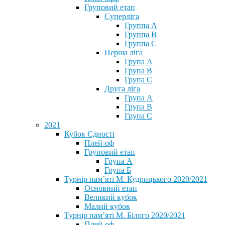
Груповий етап
Суперліга
Группа A
Группа B
Группа C
Перша ліга
Група A
Група B
Група C
Друга ліга
Група A
Група B
Група C
2021
Кубок Єдності
Плей-оф
Груповий етап
Група А
Група Б
Турнір пам’яті М. Кудрицького 2020/2021
Основний етап
Великий кубок
Малий кубок
Турнір пам’яті М. Білого 2020/2021
Плей-оф