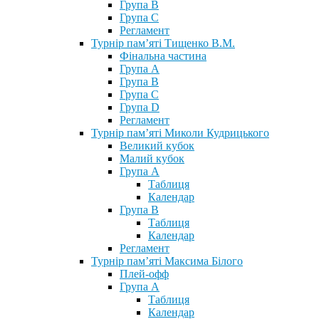
Група В
Група С
Регламент
Турнір пам’яті Тищенко В.М.
Фінальна частина
Група А
Група В
Група С
Група D
Регламент
Турнір пам’яті Миколи Кудрицького
Великий кубок
Малий кубок
Група А
Таблиця
Календар
Група В
Таблиця
Календар
Регламент
Турнір пам’яті Максима Білого
Плей-офф
Група А
Таблиця
Календар