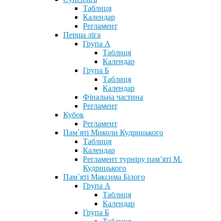
Таблиця
Календар
Регламент
Перша ліга
Група А
Таблиця
Календар
Група Б
Таблиця
Календар
Фінальна частина
Регламент
Кубок
Регламент
Пам`яті Миколи Кудрицького
Таблиця
Календар
Регламент турніру пам’яті М.
Кудрицького
Пам`яті Максима Білого
Група А
Таблиця
Календар
Група Б