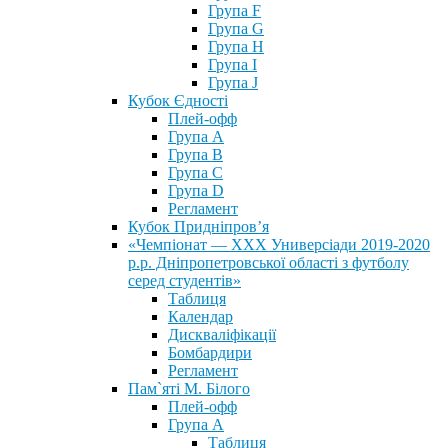
Група F
Група G
Група H
Група I
Група J
Кубок Єдності
Плей-офф
Група А
Група В
Група С
Група D
Регламент
Кубок Придніпров’я
«Чемпіонат — ХХХ Универсіади 2019-2020
р.р. Дніпропетровської області з футболу
серед студентів»
Таблиця
Календар
Дискваліфікації
Бомбардири
Регламент
Пам`яті М. Білого
Плей-офф
Група А
Таблиця